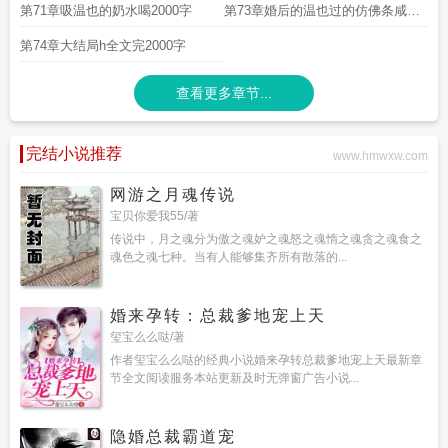
他2000字
第71章吸温也的奶水喝2000字
第73章婚后的温也过的仿佛条咸鱼
2000字
第74章大结局h全文完2000字
查看更多章节...
完结小说推荐
www.hmwxw.com
网游之月魂传说
宝贝你爱我55/著
传说中，月之魂分为傲之魂妒之魂怒之魂惰之魂贪之魂食之
魂色之魂七种。当有人能够集齐所有散落的...
婚来孕转：总裁爹地宠上天
玺宝么么哒/著
作者玺宝么么哒的经典小说婚来孕转总裁爹地宠上天最新章
节全文阅读服务本站更新及时无弹窗广告小说...
隐婚总裁霸道宠