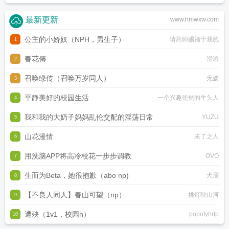
最新更新
www.hmwxw.com
公主的小娇奴（NPH，男生子）
请药师赐福于我胞
1
春花傳
澄渝
2
召唤绿传（召唤万岁同人）
无媛
3
平静美好的校园生活
一个兴趣使然的牛头人
4
我和我的大奶子妈妈乱伦交配的淫荡日常
YUZU
5
山花漫情
未了之人
6
用洗脑APP将高冷校花一步步调教
OVO
7
生而为Beta，她很抱歉（abo np)
犬眉
8
【不良人同人】春山可望（np）
挑灯映山河
9
遭殃（1v1，校园h）
popofyhrfp
10