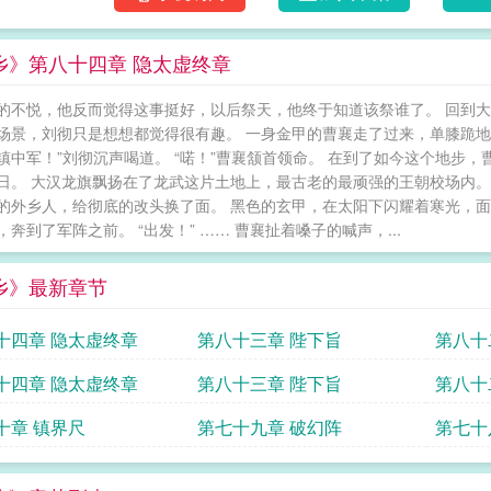
乡》第八十四章 隐太虚终章
的不悦，他反而觉得这事挺好，以后祭天，他终于知道该祭谁了。 回到
场景，刘彻只是想想都觉得很有趣。 一身金甲的曹襄走了过来，单膝跪地喊
镇中军！”刘彻沉声喝道。 “喏！”曹襄颔首领命。 在到了如今这个地步
日。 大汉龙旗飘扬在了龙武这片土地上，最古老的最顽强的王朝校场内。
的外乡人，给彻底的改头换了面。 黑色的玄甲，在太阳下闪耀着寒光，面
，奔到了军阵之前。 “出发！” …… 曹襄扯着嗓子的喊声，...
乡》最新章节
十四章 隐太虚终章
第八十三章 陛下旨
第八十
十四章 隐太虚终章
第八十三章 陛下旨
第八十
十章 镇界尺
第七十九章 破幻阵
第七十