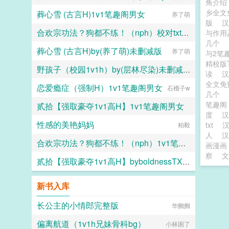
角介
乡全文
葬心雪 (古言H)1v1笔趣阁男女
吃点好的
养了萌
版
合欢宗功法？狗都不练！（nph）校对txt资源笔趣阁
与作用
几个
葬心雪 (古言H)by(养了萌)未删减版
吃点好的
养了萌
与2笔
精校版
野孩子（校园1v1h）by(层林尽染)未删减版
读
全文免
恋爱瘾症（强制H）1v1笔趣阁男女
层林尽染
石榴子w
几个
笔趣
贰拾【强取豪夺1v1高H】1v1笔趣阁男女
度
性感的美艳妈妈
txt
汉
boldness
柏毅
人
合欢宗功法？狗都不练！（nph）1v1笔趣阁男女
画漫画
察
文
贰拾【强取豪夺1v1高H】byboldnessTXT百度网盘
吃点好的
boldness
新书入库
长公主的小情郎完整版
华阙阙
偏离航道（1v1h兄妹骨科bg）
小林困了