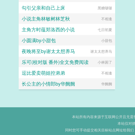
勾引父亲和自己上床
黑糖啵啵
小说主角林敏树林芝秋
不相逢
主角方时蕴郑洛西的小说
七日初夏
小圆满by小甜包
小甜包
夜晚将至by谢太太想养马
谢太太想养马
乐可(校对版 番外)全文免费阅读
小林困了
逗比爱卖萌姐控弟弟
不相逢
长公主的小情郎by华阙阙
华阙阙
本站所有内容来源于互联网公开且无需登录
本站仅对
同时您可手动提交相关目标站点网址给我们