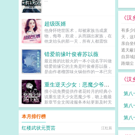
《汉
超级医婿
有多少
他身怀绝世医术，却被家族当成废
物，侮辱，欺凌，从而踢出家族，在
天，这
他龙抬头的那一天，所有人都震惊
亲自坐
了。本以为是废物的他竟然是人人惹
遮天蔽
不起的王者。...
错爱前缘叶俊睿苏以薇
自异域
最近推的比较火的一本小说名字叫做
路烟尘
错爱前缘它的主角是叶俊睿苏以薇，
是由作者榴莲味火锅创作的一本已完
结小说，该小说来源于掌中云猪猪中
《汉
文网为您提供错爱前缘的最新简介叶
重生逆天少女：恶魔少爷，吻上瘾
俊博趁事情还没闹大，顶着周围的舆
搜小说免费提供作者花铃月的经典小
第八
论压力，立刻叶俊睿给拉到一边哥，
说重生逆天少女恶魔少爷，吻上瘾最
咱们说好的在公共场合要守礼一点，
新章节全文阅读服务本站更新及时无
爷爷去世前的教诲你都忘了吗？...
第八
弹窗广告欢迎光临观看小说她从生下
来就不祥之人，克母克父，一心想要
本月排行榜
第八
进入学院学习的她，却被迫要给东方
家那虐人的废材少爷做未婚妻，谁知
红楼武状元贾芸
江红辰
道，这少爷是个扮猪吃老虎的人。我
生来克死了母亲，传闻我克母克父，