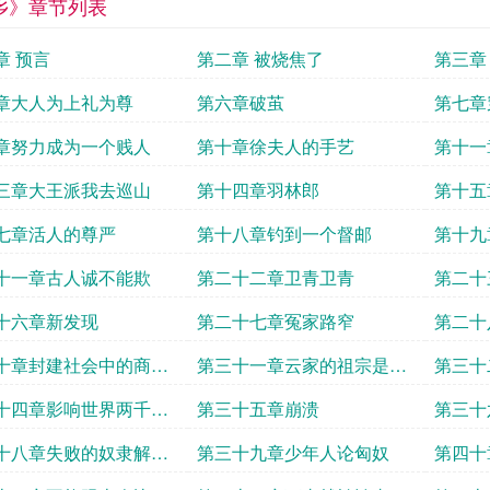
乡》章节列表
章 预言
第二章 被烧焦了
第三章
章大人为上礼为尊
第六章破茧
第七章
章努力成为一个贱人
第十章徐夫人的手艺
第十一
三章大王派我去巡山
第十四章羽林郎
第十五
七章活人的尊严
第十八章钓到一个督邮
第十九
十一章古人诚不能欺
第二十二章卫青卫青
第二十
十六章新发现
第二十七章冤家路窄
第二十
十章封建社会中的商业
第三十一章云家的祖宗是贪
第三十
官
饕餮
十四章影响世界两千年
第三十五章崩溃
第三十
女
十八章失败的奴隶解放
第三十九章少年人论匈奴
第四十