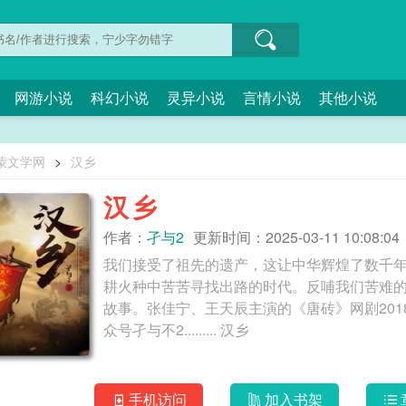
网游小说
科幻小说
灵异小说
言情小说
其他小说
蒙文学网
>
汉乡
汉乡
作者：
孑与2
更新时间：2025-03-11 10:08:04
我们接受了祖先的遗产，这让中华辉煌了数千
耕火种中苦苦寻找出路的时代。反哺我们苦难
故事。张佳宁、王天辰主演的《唐砖》网剧201
众号孑与不2......... 汉乡
手机访问
加入书架