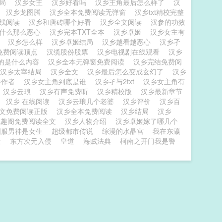
结局
汉乡女主
汉乡好看吗
汉乡主角最后怎么样了
汉
窗
汉乡龙图腾
汉乡全本免费阅读无弹窗
汉乡txt精校完整
在线阅读
汉乡和唐砖哪个好看
汉乡全文阅读
汉参的功效
为什么那么恶心
汉乡完本TXT全本
汉乡卓姬
汉乡女主有
窗
汉乡怎么样
汉乡卓姬结局
汉乡越看越恶心
汉乡孑
免费阅读顶点
汉缆股份股票
汉乡电视剧在线观看
汉乡
的是什么内容
汉乡全本无弹窗免费阅读
汉乡完结免费阅
汉乡太宰结局
汉乡全文
汉乡最后怎么变成玄幻了
汉乡
乡作者
汉乡女主角到底是谁
汉乡孑与2txt
汉乡女主角有
汉乡云琅
汉乡有声免费听
汉乡精校版
汉乡最新章节
份
汉乡 在线阅读
汉乡云琅几个老婆
汉乡评价
汉乡百
全文免费阅读正版
汉乡全本免费阅读
汉乡结局
汉乡
笔趣阁免费阅读全文
汉乡人物介绍
汉乡卓姬嫁了哪几个
国服男神是女生
超级都市传说
综漫的水晶宫
我在东瀛
女
东方次元入侵
皇道
海贼法典
柯南之开门我是警