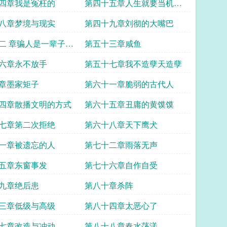
头
四章我是冤枉的
第四十五章人生就要当机立
断
八章梦境与现实
第四十九章刘彻的大嘴巴
二 章骗人是一辈子的
第五十三章咸鱼
六章永不放手
第五十七章我不造孽天造孽
章墨家矩子
第六十一章脆弱的古代人
四章散播文明的方式
第六十五章丑庸的黄馍馍
七章第二次拒绝
第六十八章天下鹰犬
一章被遗忘的人
第七十二章雨落无声
五章东窗事发
第七十六章自作自受
九章绝后患
第八十章杀阵
三章低级与高级
第八十四章太恶心了
七章改造与冲动
第八十八章春水荡漾