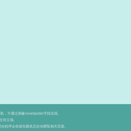
通过屏蔽novelspider字段实现。
任何立场。
爬虫程序会依据负载状态自动爬取相关页面。