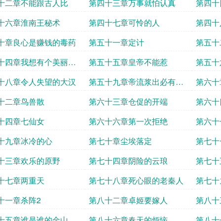
十二章不能跟古人比
第四十三章万事就怕认真
第四十
十六章淮南王秘术
第四十七章可怜的人
第四十
十章良心是赚钱的毒药
第五十一章定计
第五十
事情
十四章我想有个美丽的
第五十五章皇帝不能惹
第五十
十八章令人失望的大汉
第五十九章帝流浆出必有妖
第六十
孽
十二章鸟兽散
第六十三章仓促的开端
第六十
十四章七仙女
第六十六章第一次拒绝
第六十
十九章冰冷的心
第七十章尘埃落定
第七十
十三章欢乐的原野
第七十四章阴险的云琅
第七十
十七章两重天
第七十八章死心眼的老秦人
第七十
十一章杀阵2
第八十二章卓姬要嫁人
第八十
十五章谁是谁的金山
第八十六章春天的烦恼
第八十