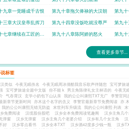
十九章一觉睡成千古恨
第九十章拖欠俸禄的大汉朝
第九十
十三章大汉皇帝乱挥刀
第九十四章没饭吃就没尊严
第九十
十七章继续在工匠的道
第九十八章陈阿娇的怒火
第九十
狂奔
查看更多章节...
小说标签
星汉类似
今夜无眠佚名
今夜无眠周冰倩酷我音乐歌声伴随您
宝可梦旅
强
宝可梦旅途全篇中文版
你不能 k
男主角陈律礼女主林语的
今夜无
介
气吞霄汉
玄学小奶包下山认亲
我的公公叫康熙TXT无广
李警官同
最新章节更新时间
亦木这个名字的含义
李警官最新章节免费阅读
亦 
我的公公叫康熙无错无防盗
末世列车升级流
我的公公叫康熙 列表
末
汉乡免费阅读
汉缆股份股吧
汉乡全本免费阅读笔趣阁
汉乡主角几
无弹窗
汉乡无弹窗
汉乡主角几个老婆介绍
汉乡有几个女主角
汉
好不好
汉乡零点看书
汉乡全本TXT
汉乡酒42度多少钱一瓶
汉乡T