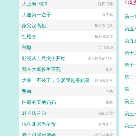
《汉
大上海1929
陈氏刀客
还克丈夫，你确定要我？白卿卿问。
你克夫，我克妻，刚好，咱们俩在一
大唐第一逆子
存不易
起天下无敌。白卿卿都说东方家的少
第一
爷嗜血成瘾，给他选定的未婚妻最后
家父汉高祖
历史系之狼
一个个都死了。所有人都觉得白卿卿
第五
这次死定了，可是白卿卿怎么觉得自
红楼春
屋外风吹凉
己命这么长呢？这个表面...
第九
剑墟
二月青城
第十
影视从士兵突击开始
诸天世界的尽头
第十
我在大秦长生不死
姒荒
第二
大秦：不装了，你爹我是秦始皇
赵浪秦始皇
第二
明血
老茅
第三
性感的美艳妈妈
柏毅
行为
君临法兰西
第三
孤山钓雪
混在北宋当皇帝
的美
青青谷子
第三
老王跟赵雅催奶
老王赵雅欣