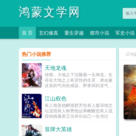
鸿蒙文学网
首 页
玄幻修真
重生穿越
都市小说
军史小说
热门小说推荐
鸿
天地龙魂
传闻，大地之下沉睡着一头神龙。生
存在大地之上有灵性的生灵，便会被
这龙的气息给感染。野兽得到龙气，
变化成为强大的龙兽，比如蛮横火鳞
野猪龙，可爱的水泡泡鱼龙兽。而
江山权色
人，吸收到了龙的气息之后，为了守
有人艳羡他醉揽群芳也有人腹诽他文
护其他人类则会变成强大的龙战士。
坛流氓有人称赞他运筹帷幄也有人诋
他们自称龙裔，龙的传人！人们称呼
毁他残暴君王当评论自己一生功过
他们为龙玄。这个故事，就是讲龙
时，他却是坦然道出十六字天道煌
裔，龙的传人的故事。...
煌，国祚永昌，汉魂不...
冒牌大英雄
...