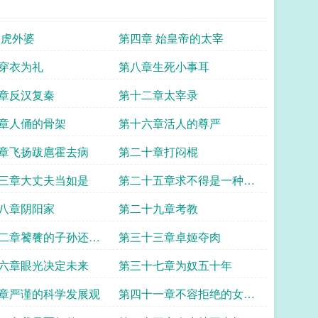
 虎外婆
第四章 始皇帝的太宰
穿衣为礼
第八章生死小事耳
章反汉复秦
第十二章太宰录
章人俑的骨架
第十六章活人的尊严
章飞扬跋扈霍去病
第二十章打闷棍
三章大丈夫当如是
第二十五章求不得是一种痛
苦
八章阴阳家
第二十九章考教
二章饕餮的子孙还是
第三十三章卓姬夺肉
六章眼光决定未来
第三十七章为奴五十年
章严谨的科学发展观
第四十一章不容拒绝的女魔