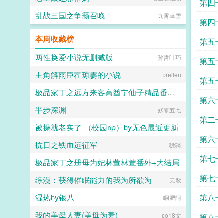
行动
第四
乱战三国之争霸召唤
九霄落雪
第四
本周收藏榜
第五
两性换爱小说无删减版
孙哲叶巧
第五
主角解雨臣霍琼霎的小说
prellen
家
第五
极品家丁之远方来客高酋宁仙子精品番外篇
第六
半步深渊
妖零五七
slow00
第二
被操就老实了 （校园np）by无色最近更新
第六
抗日之铁血远征军
无色
骠骑
第七
极品家丁之册母为妃林萱林萱番外+大结局
第七
综漫：获得催眠能力的我为所欲为
西门菁菁
无散
湿热by银八
第八
啊肥阿
我的美母人妻(美母为妻)
po18文
第八