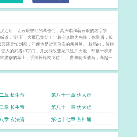
大汉之后，让云琅曾经的幕僚们，高声唱和着云琅的名字祭
道：“陛下，大军已集结！” “着令李敢为先锋，你殿后，孤
，曹襄还是怕刘彻，即便他是货真价实的亲舅舅。 校场内，旌旗
 强大的武者和宗门，并没能改变龙武这片天地，却被一群来
容肃穆的军士，手握长枪枕戈待旦。 曹襄骑着战马，裹起一
二章 长生帝
第八十一章 伪太虚
二章 长生帝
第八十一章 伪太虚
八章 玄法旨
第七十七章 各神通