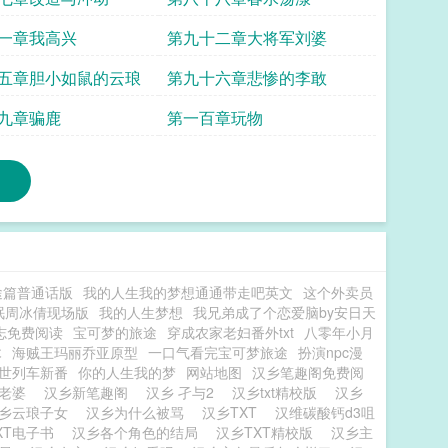
一章我高兴
第九十二章大将军刘婆
五章胆小如鼠的云琅
第九十六章悲惨的李敢
九章骗鹿
第一百章玩物
途篇普通话版
我的人生我的梦想通通带走吧英文
这个外卖员
眠周冰倩现场版
我的人生梦想
我兄弟成了个恋爱脑by安日天
志免费阅读
宝可梦的旅途
穿成农家老妇番外txt
八零年小月
木
海贼王玛丽乔亚原型
一口气看完宝可梦旅途
扮演npc漫
世列车新番
你的人生我的梦
网站地图
汉乡笔趣阁免费阅
个老婆
汉乡新笔趣阁
汉乡 孑与2
汉乡txt精校版
汉乡
乡云琅子女
汉乡为什么被骂
汉乡TXT
汉维碳酸钙d3咀
XT电子书
汉乡各个角色的结局
汉乡TXT精校版
汉乡主