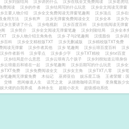
绍
汉乡刘据结局
汉乡讲的什么
汉乡在线全文免费阅读
汉乡老虎
免费阅读
汉乡的作者
汉乡结局写的什么玩意
汉乡全文阅读无弹
汉乡主要人物介绍
汉乡全文免费阅读无弹窗笔趣阁
汉乡顶点
汉乡
及食用方法
汉乡有声
汉乡无弹窗免费阅读全文
汉乡全本
汉乡
汉乡主要讲了什么
汉乡电视剧
汉乡百度百科
汉乡在线阅读无弹
趣阁
汉乡简介
汉乡全文阅读无弹窗笔趣
汉乡刘陵结局
汉乡全本
TXT
汉乡人物介绍主角角色
汉乡 孑与2笔趣阁
汉缆股份
汉乡讲
汉乡百科
汉乡全文精校版TXT
汉乡无删减版
汉乡精校版TXT免费
费阅读无弹窗
汉乡作者其他
汉乡 笔趣阁
汉乡云琅百度百科
汉
汉乡作者新书
汉乡零点
汉乡多少字
汉乡TXT精校
汉乡txt百度
阁
汉乡结局是什么意思
汉乡云琅有几个孩子
汉乡刘彻知道云琅身
汉乡云琅最后和谁在一起
汉乡笔趣阁
汉乡后期写的什么玩意
汉乡
乡TXT免费
汉乡免费阅读全文
汉乡女主角
汉乡TXT八零
汉乡
汉乡笔趣阁无弹窗免费
木仙记
巫师亚伯
娱乐星工场
王者荣耀：
交锋
悠闲修道人生
诅咒之龙
从拯救咖啡店开始
变身魔族少
娱大佬的自我养成
杀神永生
超能小农夫
超级感动系统