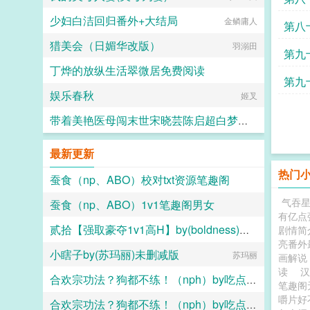
少妇白洁回归番外+大结局
金鳞庸人
第八
猎美会（日媚华改版）
羽溺田
第九
丁烨的放纵生活翠微居免费阅读
第九
娱乐春秋
yuan19971004
姬叉
路上
带着美艳医母闯末世宋晓芸陈启超白梦胧番外+大结局
画纯爱的JIN
最新更新
热门
蚕食（np、ABO）校对txt资源笔趣阁
气吞
蚕食（np、ABO）1v1笔趣阁男女
兔坠七（名字倒写版）
有亿点
贰拾【强取豪夺1v1高H】by(boldness)未删减版
剧情简
兔坠七（名字倒写版）
亮番外
小瞎子by(苏玛丽)未删减版
boldness
苏玛丽
画解说
读
合欢宗功法？狗都不练！（nph）by吃点好的TXT百度网盘
笔趣阁
嚼片
合欢宗功法？狗都不练！（nph）by吃点好的免费阅读
吃点好的