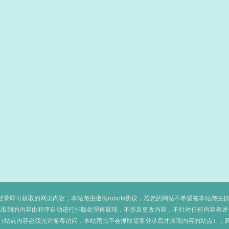
即可获取的网页内容，本站爬虫遵循robots协议，若您的网站不希望被本站爬虫抓取，可
抓取到的内容由程序自动进行排版处理再展现，不涉及更改内容，不针对任何内容表述
（站点内容必须允许游客访问，本站爬虫不会抓取需要登录后才展现内容的站点），