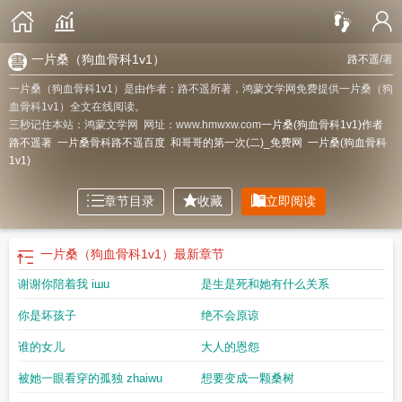
一片桑（狗血骨科1v1）
路不遥
/著
一片桑（狗血骨科1v1）是由作者：路不遥所著，鸿蒙文学网免费提供一片桑（狗
血骨科1v1）全文在线阅读。
三秒记住本站：鸿蒙文学网 网址：www.hmwxw.com
一片桑(狗血骨科1v1)作者
路不遥著
一片桑骨科路不遥百度
和哥哥的第一次(二)_免费网
一片桑(狗血骨科
1v1)
章节目录
收藏
立即阅读
一片桑（狗血骨科1v1）
最新章节
谢谢你陪着我 iшu
是生是死和她有什么关系
你是坏孩子
绝不会原谅
谁的女儿
大人的恩怨
被她一眼看穿的孤独 zhaiwu
想要变成一颗桑树