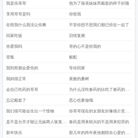
力一些
我是你亲哥
他为了操亲妹妹而戴套的样子好骚
享用哥哥是吗
你恨我
在恨我什么我没让你爽
不管你想不想我们都已经在一起了
回家吃饭
旧情复燃
你爱我吗
哥的心不是给我的
背叛
般配
我到死都会爱你的
等你回家
我妈很正常
衰败的桑树
会自己吃药的哥哥
为什么没吃春药的比吃了春药的更
凶
忘记戴套了
恶心也要做哦
我们很可能会生出一个怪物
你哥哥现在的女朋友好像很介意我
的存在
是不是分开才能让兄妹两人恢复正
春药是用来助兴的不是用来犯罪的
常
新年快乐
那几年的跨年夜他都陪在心爱的女