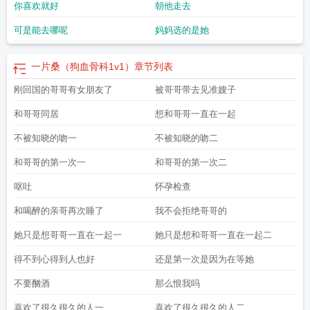
你喜欢就好
朝他走去
可是能去哪呢
妈妈选的是她
一片桑（狗血骨科1v1）
章节列表
刚回国的哥哥有女朋友了
被哥哥带去见准嫂子
和哥哥同居
想和哥哥一直在一起
不被知晓的吻一
不被知晓的吻二
和哥哥的第一次一
和哥哥的第一次二
呕吐
怀孕检查
和喝醉的亲哥再次睡了
我不会拒绝哥哥的
她只是想哥哥一直在一起一
她只是想和哥哥一直在一起二
得不到心得到人也好
还是第一次是因为在等她
不要酗酒
那么恨我吗
喜欢了很久很久的人一
喜欢了很久很久的人二