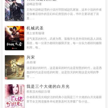
赵峰赵雪/著
主角叫赵峰赵雪的小说叫羽阳城赵氏家族，这本小说的作者
是快餐店创作的玄幻科幻类型的小说，书中主要讲述了清
晨，...
机械武圣
黑土冒青烟/著
灵气复苏的时代，武者为尊。落魄学生意外得到机器人训练
系统，每一分潜力都得到极限开发，每一分实力都得到极限
利用，每...
兴宋
赤虎/著
这是最好的时代，这是最坏的时代这是智慧的时代，这是愚
蠢的时代这是创造的时期，这是毁灭的时期这是光明的季
节，...
我是三个大佬的白月光
夜夜流光相皎洁/著
作者夜夜流光相皎洁的经典小说我是三个大佬的白月光最新
章节全文阅读服务本站更新及时无弹窗广告小说...