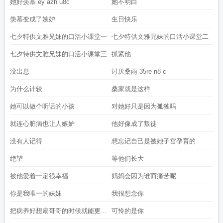
她好羡慕 ey azh u8c
她不明白
羡慕变成了嫉妒
生日快乐
七夕特供文雅兄妹的口活小课堂一
七夕特供文雅兄妹的口活小课堂二
七夕特供文雅兄妹的口活小课堂三
抓紧他
没出息
讨厌桑雨 35re n8 c
为什么计较
桑家就是这样
她可以做个听话的小孩
对她好只是因为孤独吗
就连心脏病也让人嫉妒
他好像成了叛徒
没有人记得
想忘记自己是被她子宫孕育的
绝望
等他们长大
被他爱着一定很幸福
妈妈会因为谁而痛苦呢
你是我唯一的妹妹
我很想念你
把病养好想扇哥哥的时候就能更用
可怜的是你