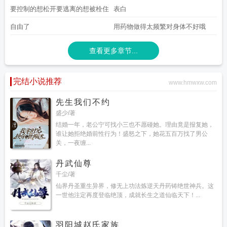
人身边
要控制的想松开要逃离的想被栓住
表白
自由了
用药物做得太频繁对身体不好哦
查看更多章节...
完结小说推荐
www.hmwxw.com
先生我们不约
盛少/著
结婚一年，老公宁可找小三也不愿碰她。理由竟是报复她，
谁让她拒绝婚前性行为！盛怒之下，她花五百万找了男公
关，一夜缠...
丹武仙尊
千尘/著
仙界丹圣重生异界，修无上功法炼逆天丹药铸绝世神兵。这
一世他注定再度登临绝顶，成就长生之道仙临天下！...
羽阳城赵氏家族