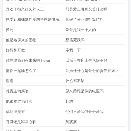
喜欢了很久很久的人三
只是爱上哥哥又算什么呢
感受到和妹妹性爱的快感越快乐越
套破了哥吓得打算结扎
痛苦
换药
哥哥是我一个人的
他是她窃来的宝物
想掐死我吗
好想和哥做
亲我一下
你觉得我们有未来吗 huwu
以后只在床上生气好不好
情侣一起睡怎么了
让妹妹开心是哥哥的责任在床上开
心也是
重逢
什么都不够
难得主动亲吻
原来桑雅是你的电源吗
他很难过为什么
赴约
你到底是谁
他们不爱我但哥哥爱我
哥哥还是容易心软
莫婆婆