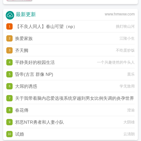
最新更新
www.hmwxw.com
【不良人同人】春山可望（np）
挑灯映山河
1
换爱家族
江陵小生
2
齐天阙
不吃蛋炒饭
3
平静美好的校园生活
一个兴趣使然的牛头人
4
昏帝(古言 群像 NP)
晨乐
5
大屌的诱惑
学无致用
6
关于我带着脑内恋爱选项系统穿越到男女比例失调的炎孕世界
7
春花傳
黑月何时嚎叫
澄渝
8
邪恶NTR勇者和人妻小队
大阴雄
9
试婚
云清朗
10