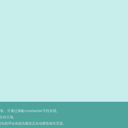
通过屏蔽novelspider字段实现。
任何立场。
爬虫程序会依据负载状态自动爬取相关页面。