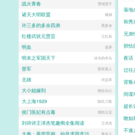
战火青春
雪域浪子
落地
诸天大明联盟
饿祸
和秀发
许三多的多余四弟
黑多余
兄弟
红楼武状元贾芸
江红辰
胆怯
明血
老茅
明末之军国天下
夜话
冰冷的木头
督军
普祥真人
过往
北雄
河边草
背叛
大小姐嫁到
桃拉法心
连高
间谍
大上海1929
陈氏刀客
超长
侯门医妃有点毒
我吃元宝
吻如
刘诗诗王泽杰笔趣阁全集阅读
王泽杰
不速
大秦：最穷宰相，始皇求我贪污
黄羊儿