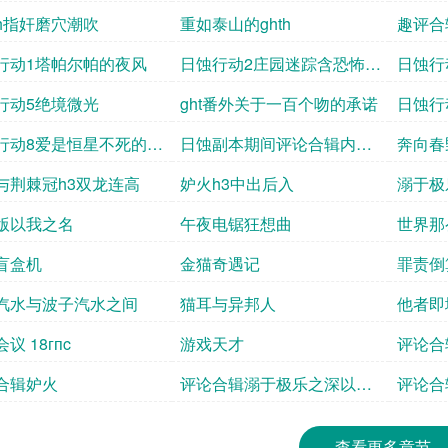
h指奸磨穴潮吹
重如泰山的ghth
趣评合
行动1塔帕尔帕的夜风
日蚀行动2庄园迷踪含恐怖元
日蚀行
素慎点
行动5绝境微光
ght番外关于一百个吻的承诺
日蚀行
行动8爱是恒星不死的理
日蚀副本期间评论合辑内含
奔向春
庄园地图1份
与荆棘冠h3双龙连高
妒火h3中出后入
溺于极
版以我之名
午夜电锯狂想曲
世界那
盲盒机
金猫奇遇记
罪责倒
汽水与波子汽水之间
猫耳与异邦人
他者即
议 18гпc
游戏天才
评论合
合辑妒火
评论合辑溺于极乐之深以我
评论合
之名
么大我
查看更多章节...