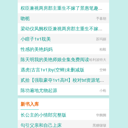
权臣兼祧两房郡主重生不嫁了景惠笔趣阁免费阅读
兔坠七（名字倒写版）
吻栀
长夜风过
予暮朝
梁幼仪凤阙权臣兼祧两房郡主重生不嫁了大结局+(番外)
小瞎子1v1耽美
长夜风过
苏玛丽
性感的美艳妈妈
柏毅
陈天明我的美艳师娘全集免费阅读
哈利波特大
遇虎(古言1v1)by(空蝉)未删减版
空蝉
贰拾【强取豪夺1v1高H】校对txt资源笔趣阁
陈功遍地尤物起源
boldness
小枪
新书入库
长公主的小情郎完整版
华阙阙
勾引父亲和自己上床
黑糖啵啵