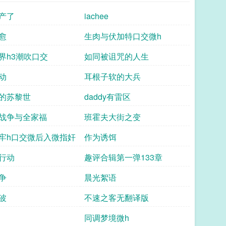
产了
iachee
愈
生肉与伏加特口交微h
界h3潮吹口交
如同被诅咒的人生
动
耳根子软的大兵
的苏黎世
daddy有雷区
战争与全家福
班霍夫大街之变
牢h口交微后入微指奸
作为诱饵
行动
趣评合辑第一弹133章
争
晨光絮语
波
不速之客无翻译版
同调梦境微h