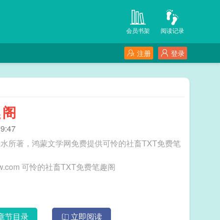
会员书架
阅读记录
注册
登录
趣阁
9:47
馏水所著，鸿蒙文学网免费提供可怜的社畜TXT免费笔
三秒记住本站：鸿蒙文学网 网址：www.hmwxw.com 可怜的社畜TXT免费笔趣阁
章节目录
立即阅读