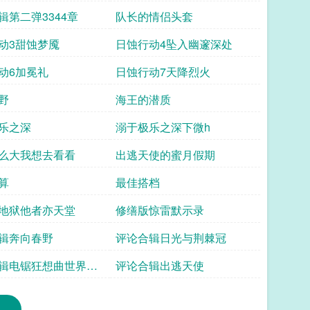
辑第二弹3344章
队长的情侣头套
动3甜蚀梦魇
日蚀行动4坠入幽邃深处
动6加冕礼
日蚀行动7天降烈火
野
海王的潜质
乐之深
溺于极乐之深下微h
么大我想去看看
出逃天使的蜜月假期
算
最佳搭档
地狱他者亦天堂
修缮版惊雷默示录
辑奔向春野
评论合辑日光与荆棘冠
辑电锯狂想曲世界那
评论合辑出逃天使
想去看