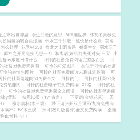
龙之癖出自哪里
余生共暖的意思
Ai神雕世界
林初冬秦薇免
女扮男装的我合集漫画
弱水三千只取一瓢饮是什么歌
莫名
信怎么处理
花季v4538
盘龙之山洞奇遇
槲寄生文
弱水三千
编
原神之开局免疫无想一刀
和离后 嫁给前夫死对头 三宝
小
社畜by东度日讲什么
可怜的社畜免费阅读完整版百度
可
的社畜txt免费笔趣阁
可怜的可爱图片
类似于可怜的社畜
可怜的表情包图片
可怜的社畜免费阅读未删减笔趣阁
可
可怜的社畜笔趣阁txt免费全文
可怜的门
可怜的社畜txt免
免费笔趣阁
可怜的社畜电子书免费阅读TXT格
可怜的社
知乎
可怜的社畜txt免费笔趣阁全文阅读
可怜的社畜笔趣阁
临by背影
挟恩以报（1v1古言）
下厨房(金银花露)
囚
H）
覆水满杯(木三观)
陛下请张开双月退BY九海免费阅
水满杯》BY木三观
乐可(校对版番外)全文免费阅读
桑雅
狗血骨科1v1）