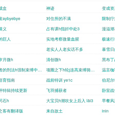
成盒
神迹
变成资
aybyebye
对住所的不满
限制疗
情义
占有课h指奸中处3
漫溢潮
的巨人
实地考察微量血腥
极速行
老实人人老实话不多
暴雪日
岁月微h
清创微h
黑布丁
者的刑法h强制束缚中出
项圈之下h轮j连高束缚骑乘
温言枷
中出
培育指南
战前特训 ye1c
伯尼尔
评特辑持续更新
飞羽捕获者
卧室战
药石h
大宝贝h潮吹女上后入 lāi3
早餐风
之客有翻译版
来自故土
inin