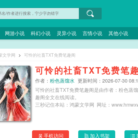
网游小说
科幻小说
灵异小说
言情小说
其他小说
蒙文学网
>
可怜的社畜TXT免费笔趣阁
可怜的社畜TXT免费笔
作者：
粉色蒸馏水
更新时间：2026-07-30 08:1
可怜的社畜TXT免费笔趣阁是由作者：粉色蒸
趣阁全文在线阅读。
手机访问
加入书架