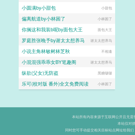
小圆满by小甜包
小甜包
偏离航道by小林困了
小林困了
你搁这和我装b呢by面包大王
面包大王
罗庭胜张晚予by谢太太想养马
谢太太想养马
小说主角林敏树林芝秋
不相逢
小混混强乖乖女BY笔趣阁
谢太太想养马
纵欲(父女)无防盗
黑糖啵啵
乐可(校对版 番外)全文免费阅读
小林困了
本站所有内容来源于互联网公开且无需登录
本站仅对
同时您可手动提交相关目标站点网址给我们