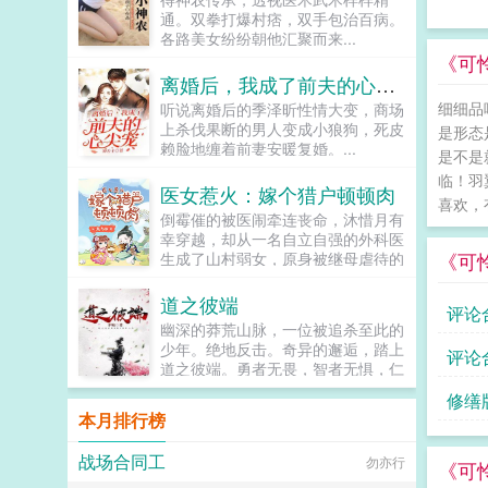
那个狼竹马更不简单。...
通。双拳打爆村痞，双手包治百病。
各路美女纷纷朝他汇聚而来...
《可
离婚后，我成了前夫的心尖宠
细细品
听说离婚后的季泽昕性情大变，商场
上杀伐果断的男人变成小狼狗，死皮
是形态
赖脸地缠着前妻安暖复婚。...
是不是
临！羽
医女惹火：嫁个猎户顿顿肉
喜欢，
倒霉催的被医闹牵连丧命，沐惜月有
幸穿越，却从一名自立自强的外科医
《可
生成了山村弱女，原身被继母虐待的
年近十八没来葵水，未婚夫退亲，继
妹顶替她嫁人，母亲嫁妆被夺沐惜月
道之彼端
评论
为原身报仇，靠医术发家致富的同
幽深的莽荒山脉，一位被追杀至此的
时，嫁了个猎户汉子，对她宠溺无度
少年。绝地反击。奇异的邂逅，踏上
评论
小生活美滋滋，岂料猎户不仅是战场
道之彼端。勇者无畏，智者无惧，仁
归来的小将军，更是...
者无敌。...
修缮
本月排行榜
战场合同工
勿亦行
《可