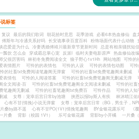
小说标签
 复议
最后的我们歌词
朝花拾时意思
花季游戏
必看6本热血修仙
盘
傅斯年与冷遹关系好吗
长安诡事录百度百科
粉饰场面代表什么动物
谈恋爱是为什么
冷妻诱婚傅靖川最新章节更新时间
总是有相亲骚扰短
一瓢饮 怎么会
穿成霸总掌心宠
反派I
临时夫妻电影原声
热血修仙改
师父很厉害吗
林初冬免费阅读全文
狼子野心1v1Hh
网站地图
可怜的
爱表情图片
可怜的的表情包
可怜的人设
可怜的表情包动图
可怜
怜的社畜txt免费阅读笔趣阁无弹窗
可怜的社畜txt免费笔趣阁未删减
爱表情包
可怜的人阅读答案
可怜的社畜txt免费笔趣阁无删减无弹
阁全文阅读-百
可怜的社畜txt免费笔趣阁全文阅读未删减
可怜的社畜
t免费笔趣阁无删减
可怜的社畜笔趣阁txt免费百
可怜作品
可怜的人
未删减
女尊：宠幸后宫日常by池塘
挟恩以报by斯人有疾
林沐晴江佑
心有不甘(情挽)小说无弹窗
女尊：宠幸后宫日常（BG，男生子，NP
片桑by路不遥
心有不甘PO(1V1)情挽笔趣阁
BY金银花露乐可
《覆
y一片桑
背影（校园 1V1）
乐可金银花露
背影by小开橘
一片桑（