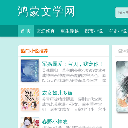
鸿蒙文学网
首 页
玄幻修真
重生穿越
都市小说
军史小说
热门小说推荐
鸿
军婚霸爱：宝贝，我宠你！
灵魂回归，草包的齐家少奶奶突然变
成神来杀神魔来杀魔的厉害角色。原
以为灭白莲花拆绿茶面具是日常，撑
起家没落的家族生意是主业。结果齐
少提醒她你的主要工作爱我。那你的
农女如此多娇
工作呢？宠你！...
苏青橙被榴莲砸晕，穿到古代农家，
成为老苏家最小孙女。前有重生堂
姐，后有穿越女，人家往宅斗，宫斗
走，她还是乖乖当个小农女吧，刚过
及格线的智商斗不起来。可后来她发
春野小神农
现爹妈哥姐都有点小故事啊，特别是
得神农传承，透视医术武术样样精