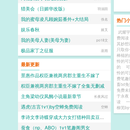
猎美会（日媚华改版）
羽溺田
我的蜜母凌凡顾婉茹番外+大结局
佚名
热门
娱乐春秋
姬叉
武耀宇
费阅读
我的美母人妻(美母为妻)
po18文
其妙想
只取你
极品家丁之征服
巫雨
棒槌的
怜的可
最新更新
的
可
怜的可
景惠作品权臣兼祧两房郡主重生不嫁了
费笔趣
畜tx
权臣兼祧两房郡主重生不嫁了全集无删减
长夜风过
免费
主角梁幼仪凤阙小说最新章节
于永夜
长夜风过
长夜风过
读
一
遇虎(古言1v1)by空蝉免费阅读
空蝉
柳芜b
李诗文李诗蝶穿成大力女打猎种田卖豆腐日常笔趣阁首发
蚕食（np、ABO）1v1笔趣阁男女
七月呀七月