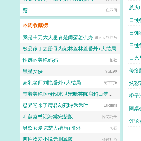
惹火
楚
庄不周
日蚀
本周收藏榜
日蚀
我是主刀大夫患者是闺蜜怎么办
谢太太想养马
日蚀
极品家丁之册母为妃林萱林萱番外+大结局
由
日光
性感的美艳妈妈
西门菁菁
柏毅
修缮
黑星女侠
YSE99
豪乳老师刘艳番外+大结局
炫彩
笑可可9
带着美艳医母闯末世宋晓芸陈启超白梦胧番外+大结局
橙子
忍界迎来了请君勿死by禾禾叶
画纯爱的JIN
Lucifinil
圆桌会
叶薇秦书记海棠完整版
怜花公子
评论
男欢女爱陈楚大结局+番外
久石
两性换爱小说无删减版
孙哲叶巧