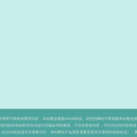
即可获取的网页内容，本站爬虫遵循robots协议，若您的网站不希望被本站爬虫抓取，可
抓取到的内容由程序自动进行排版处理再展现，不涉及更改内容，不针对任何内容表述
（站点内容必须允许游客访问，本站爬虫不会抓取需要登录后才展现内容的站点），