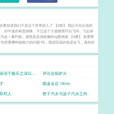
乡要知道我们不是这个世界的人了 【2楼】 我以为先出场的
上了，好牛逼的构思妈咪，不过这个大翅膀我可以飞吗，飞起来
为这一幕约稿，感觉是必须收藏的cg图画面 【4楼】 真爱降
“你想要哪种超能力的问题”吗，我回回选的就是会飞，真的好
辑溺于极乐之深以我
评论合辑妒火
才
圆桌会议 18гпc
异邦人
橙子汽水与波子汽水之间