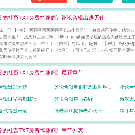
怜的社畜TXT免费笔趣阁》评论合辑出逃天使
味一下 【1楼】 啊啊啊啊啊啊啊啊长出小翅膀了，身份瞒不住咯，感觉老
是美人鱼！！没想到是天使啊，和Keegan前面夜话说的迷途天使呼应
就像动漫里那种天使一样！！ 【回复】可以飞。是的！ 【3楼】 妈呀好想
翼天使播撒圣光，通通闪开！ 【5楼】 ！可以飞好耶，小时候不是有哪种
有时候做梦梦到会飞...
怜的社畜TXT免费笔趣阁》最新章节
合辑出逃天使
评论合辑电锯狂想曲世界那
评论合
么大我想去看
之名
合辑日光与荆棘冠
评论合辑奔向春野
游戏天
版惊雷默示录
他者即地狱他者亦天堂
猫耳与
怜的社畜TXT免费笔趣阁》章节列表