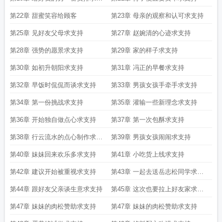
持
第22章 甜蜜笑容给顾客
第23章 母亲的观察和认可求支持
第25章 见好友父母求支持
第27章 赵婉清的心迹求支持
第28章 强势的愿景求支持
第29章 家的样子求支持
第30章 如初升朝阳求支持
第31章 冯正的早餐求支持
第32章 早饭时侃侃而谈求支持
第33章 男孩女孩手牵手求支持
第34章 第一份挑战求支持
第35章 灌输一些新理念求支持
第36章 开始独自做点心求支持
第37章 第一次包酥求支持
第38章 行云流水的点心制作求支
第39章 男孩女孩闹闹求支持
持
第40章 妹妹回来欢乐多求支持
第41章 小吃货上线求支持
第42章 建议开始被重视求支持
第43章 一起去送岳志松同学求支
持
第44章 跟好友父亲谈生意求支持
第45章 这次也要拉上好友家求支
持
第47章 妹妹的肉松赞助求支持
第47章 妹妹的肉松赞助求支持