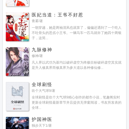
医妃当道：王爷不好惹
青雾/著
一朝穿越，她是两袖清风也就算了，偏偏还遇到了一个吃人
不吐骨头的恶劣小王爷。一辆马车一匹马就诈了她四十两银
子，这简...
九脉修神
修神/著
凡人界以武功为基均以破碎虚空为终极目标破碎虚空其实就
是升入修真界而修真界为参大道以各种修仙修...
全球刷怪
吹个大气球9/著
全球刷怪是吹个大气球9精心创作的都市小说，笔趣阁实时
更新全球刷怪最新章节并且提供无弹窗阅读，书友所发表的
全球...
护国神医
独步天下1/著