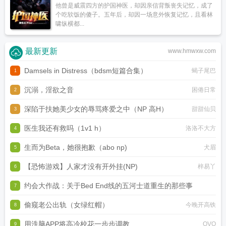
他曾是威震四方的护国神医，却因亲信背叛丧失记忆，成了
个吃软饭的傻子。五年后，却因一场意外恢复记忆，且看林
啸纵横都...
最新更新
www.hmwxw.com
Damsels in Distress（bdsm短篇合集）
蝎子尾巴
1
沉溺，淫欲之音
困倦日常
2
深陷于扶她美少女的辱骂疼爱之中（NP 高H）
甜甜仙贝
3
医生我还有救吗（1v1 h）
洛洛不大方
4
生而为Beta，她很抱歉（abo np)
犬眉
5
【恐怖游戏】人家才没有开外挂(NP)
梓易丫
6
约会大作战：关于Bed End线的五河士道重生的那些事
7
偷窥老公出轨（女绿红帽）
今晚开高铁
虚无圣母
8
用洗脑APP将高冷校花一步步调教
OVO
9