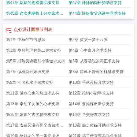
第47章 妹妹的肉松赞助求支持
第47章 妹妹的肉松赞助求支持
第45章 这次也要拉上好友家求支
第44章 跟好友父亲谈生意求支持
持
点心设计图
章节列表
第1章 中秋佳节倍思亲
第2章 黄粱一梦十八岁
第3章 岁月的理解第二更求支持
第4章 心中白月光求支持
第5章 成熟灵魂吸引小骄傲求支持
第6章 从容洒脱的冯正求支持
第7章 做桃酥开始求支持
第8章 简单不普通的桃酥求支持
第9章 油面和水油面求支持
第10章 手就是模具求支持
第11章 做点心也能热血求支持
第12章 推销小能手求支持
第13章 牵动了女孩的心求支持
第14章 要推陈出新求支持
第15章 妹妹的古灵精怪求支持
第16章 至交好友求支持
第17章 表白又没有完全表白求支
第18章 靠走位躲开助攻求支持
持
第19章 给好友的另一番安排求支
第21章 得了便宜要卖乖求支持