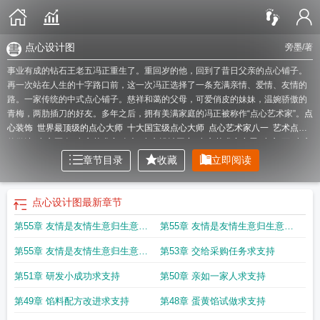
点心设计图
旁墨
/著
事业有成的钻石王老五冯正重生了。重回岁的他，回到了昔日父亲的点心铺子。
再一次站在人生的十字路口前，这一次冯正选择了一条充满亲情、爱情、友情的
路。一家传统的中式点心铺子。慈祥和蔼的父母，可爱俏皮的妹妹，温婉骄傲的
青梅，两肋插刀的好友。多年之后，拥有美满家庭的冯正被称作“点心艺术家”。
点
心装饰
世界最顶级的点心大师
十大国宝级点心大师
点心艺术家八一
艺术点心
的做法
点心匠人
点心艺术家 全文
点心设计图案
点心艺术家旁墨
点心 画
点心
的小画家
点心系列
糕点艺术
点心艺术家 旁墨
点心的画法大全
点心画图片
艺
章节目录
收藏
立即阅读
点心意
艺术甜点
点心专家
点心设计图怎么画
点心 真实
点心艺术家免费阅
读
点心艺术家2k
著名点心师
点心作品
点心是谁
rebloom点心艺术家
点心设
计图
点心艺术字
点心艺术家顶点
甜点画家
点心绘画图片
甜点艺术家
点心绘
点心设计图
最新章节
画作品
点心艺术家笔趣阁
中国点心大师
点心艺术家txt
面点大师
点心画师
点
第55章 友情是友情生意归生意求
第55章 友情是友情生意归生意求
心艺术家类似
点心大师加盟
点心艺术家起点
点心画画大全
点心
点心艺术家最
新章节
艺点心思
支持
支持
第55章 友情是友情生意归生意求
第53章 交给采购任务求支持
支持
第51章 研发小成功求支持
第50章 亲如一家人求支持
第49章 馅料配方改进求支持
第48章 蛋黄馅试做求支持