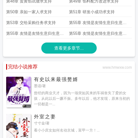
第48章 蛋黄馅试做求支持
第49章 馅料配方改进求支持
第50章 亲如一家人求支持
第51章 研发小成功求支持
第53章 交给采购任务求支持
第55章 友情是友情生意归生意求
支持
第55章 友情是友情生意归生意求
第55章 友情是友情生意归生意求
支持
支持
查看更多章节...
完结小说推荐
www.hmwxw.com
有史以来最强赘婿
墨谙/著
曾经的商业天才，因为一场突如其来的车祸丧失了爱的女
孩，从此以后一蹶不振。多年以后，他才发现，原来当初的
一切都是一...
外室之妻
寸寸金/著
看小小庶女如何名动京城，富甲一方！...