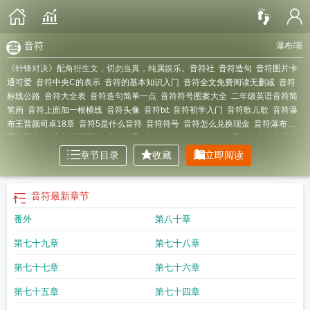
音符
瀑布
/著
《针锋对决》配角衍生文，切勿当真，纯属娱乐。
音符社
音符造句
音符图片卡
通可爱
音符中央C的表示
音符的基本知识入门
音符全文免费阅读无删减
音符
标线公路
音符大全表
音符造句简单一点
音符符号图案大全
二年级英语音符简
笔画
音符上面加一根横线
音符头像
音符txt
音符初学入门
音符歌儿歌
音符瀑
布王晋颜司卓18章
音符5是什么音符
音符符号
音符怎么兑换现金
音符瀑布王
晋颜司卓txt
音符拼豆图纸
音符仙子
音符怎么画简笔画
音符瀑布第十八章截
图
音符助手
音符的比值为 比 的关系?
音符by瀑布18章笔趣阁
音符的简笔
章节目录
收藏
立即阅读
画
音符软件官方
音符瀑布无删减全文免费
音符瀑布第18章
音符由哪三部分构
成
音符是轴对称图形吗
音符无删减全文免费阅读
音符瀑布王晋颜司卓第18
章
音符上面一个点是什么意思
音符下面加一道横线
音符包括哪三个部分
音符
音符
最新章节
达人
音符是哪个平台的
音符代表的数字
音符右边的小圆点是什么?
音符教学入
番外
第八十章
门
音符完整版
音符指的是什么
音符瀑布王晋颜司卓
音符上的横线是什么意
思
音符后面的点是什么意思
音符王晋颜司卓18章
音符是什么的符号
音符手
第七十九章
第七十八章
势
音符消消乐
音符上面加点是什么意思
音符无删减
音符有几个
音符18章在线
阅读
音符是抖音吗
音符花
音符by瀑布18章微博
音符的量词是什么
音符全文
第七十七章
第七十六章
免费阅读
音符名称
音符是什么软件
音符之谜
音符有哪些
音符中央C图片
音
符符号复制
音符包括几种
音符第18章
音符图片高清大图
音符怎么画简单又可
第七十五章
第七十四章
爱
音符符号的认识
音符by瀑布txt
音符简笔画简单又好看
音符1234567怎么