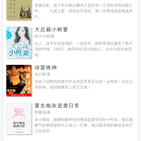
穿越火影，低下的天赋让樱木只是想当一个混吃等死的路人
甲。 九尾之夜，获得金手指后，第一件事情就是叛逃木
叶。...
大总裁小鲜妻
喻大小姐/著
女人，这半年你是我的。一场意外，她和帝国总裁有了数不
清的纠缠。180天，她乖乖听话讨他欢心，步步为营生怕惹
他...
绿茵锋神
龙们客/著
绿色小说网四组签约作品他是世界足坛的一朵奇葩！从后卫
到前锋，他却能够登上球王宝座！...
重生炮灰逆袭日常
胖番茄/著
岩小西说，她遇到最奇特的事就是重生回到十年前。做过最
解气的事就是给仇人每人一巴掌。做过最浪漫的事就是种下
万亩花田...