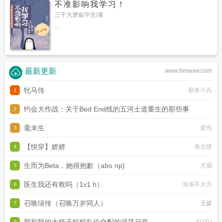
不准影响我学习！
三千大梦叙平生/著
...
最新更新
www.hmwxw.com
牝马传
勤务小兵
1
约会大作战：关于Bed End线的五河士道重生的那些事
2
毫末生
虚无圣母
蛋伤
3
【快穿】娇娇
有点怪
4
生而为Beta，她很抱歉（abo np)
犬眉
5
医生我还有救吗（1v1 h）
洛洛不大方
6
召唤绿传（召唤万岁同人）
无媛
7