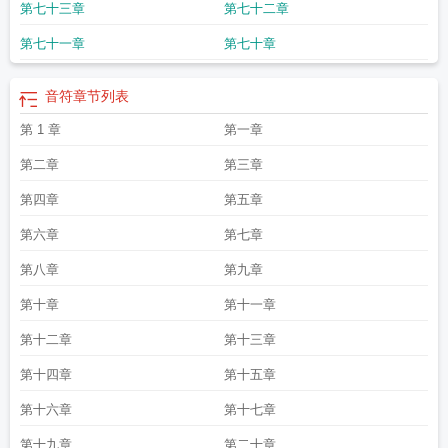
第七十三章
第七十二章
唱
音符歌
音符分为哪两大类
音符符号可复制
音符代表数字几
音符1234567怎
么读
音符符号怎么打出来
音符后面的点叫做
音符在五线谱上的位置和读法
音
第七十一章
第七十章
符简笔画图案可爱
音符by瀑布无删减知乎
音符怎么画
音符王晋颜司卓全文免费
阅读
音符社新作
音符中央C
音符大全
音符by瀑布 长佩
音符唱名
音符app
音
符特效软件
音符emoji
音符怎么画简单又好看
音符音乐符号大全
音符安装
音
音符
章节列表
符的画法
音符直播是哪个平台
音符画法
音符长佩无删减
音符直播
音符跳
第 1 章
第一章
动
音符上面一个横杠
音符五线谱
音符的名称
音符长佩无删减第18章
音符by
瀑布18章
音符by瀑布18章writeas
音符拼音
音符by瀑布无删减全文免费阅
第二章
第三章
读
音符长佩18章
音符时值
音符直播app安卓
音符图案大全
音符怎么读
音符
王晋颜司卓
音符是啥软件
音符对照表
音符怎么学
音符王晋颜司卓18章补车
音
第四章
第五章
符名词解释
音符软件
音符全文免费阅读无删减百度
音符上面有一横线
音符下
面的横线是什么意思
音符by瀑布 百度
音符分为哪两种
音符乐谱五线谱 类比
音
第六章
第七章
符长佩王晋颜司卓
音符怎么画?
音符中央c长什么样
音符下面的小点是什么
音
第八章
第九章
符时值对照表
音符的定义
音符造句子二年级
音符直播app安装
音符by瀑布无
错txt未删减
音符手势动作图片大全
音符怎么写
音符变声器
音符长佩无删减
第十章
第十一章
TXT
音符的图片
音符by瀑布TXT
音符5的唱名是什么
音符完整版免费阅读
音
符by瀑布全文免费阅读
音符无删减全文免费阅读笔趣
音符的拼音怎么写
音符读
第十二章
第十三章
音
音符国际版
音符颜王
音符表
音符社作品
音符布丁
音符的音高是由什么决
定的
音符中央c
音符直播平台
音符上面有个倒三角
音符的英文
音符的概念
音
第十四章
第十五章
符瀑布王晋颜司卓免费阅读
音符盒
音符瀑布
音符瀑布全文无删减番外百度
音
第十六章
第十七章
符图案
音符怎么认识
音符盒合成表
音符是谁发明的
音符直播app官方正版
音
符by瀑布
音符卡通图片
音符直播平台怎么
音符app官方
音符by瀑布18章微博
第十九章
第二十章