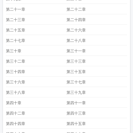
截图
音符图片简笔画
音符简笔画
音符app官方正版
音符图标
音符中央c图
片
音符打一数字
音符的符组词
音符怎么打出来
音符应用
音符是什么意思
音
第二十一章
第二十二章
符和字音最接近的字
音符直播app
音符上面一个点
音符长佩
音符名称对照
表
音符颜司卓王晋全文免费阅读
第二十三章
第二十四章
第二十五章
第二十六章
第二十七章
第二十八章
第三十章
第三十一章
第三十二章
第三十三章
第三十四章
第三十五章
第三十六章
第三十七章
第三十八章
第三十九章
第四十章
第四十一章
第四十二章
第四十三章
第四十四章
第四十五章