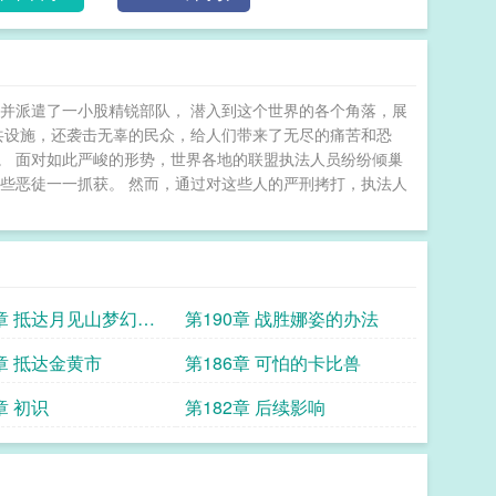
并派遣了一小股精锐部队， 潜入到这个世界的各个角落，展
共设施，还袭击无辜的民众，给人们带来了无尽的痛苦和恐
乱。 面对如此严峻的形势，世界各地的联盟执法人员纷纷倾巢
些恶徒一一抓获。 然而，通过对这些人的严刑拷打，执法人
1章 抵达月见山梦幻接
第190章 战胜娜姿的办法
7章 抵达金黄市
第186章 可怕的卡比兽
章 初识
第182章 后续影响