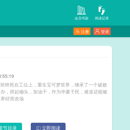
会员书架
阅读记录
注册
登录
:55:19
后加班猝死在工位上，重生宝可梦世界，继承了一个破败
咋办，挥起锄头，加油干，作为华夏子民，难道还能被
？... 在宝可梦世界经营农场
章节目录
立即阅读