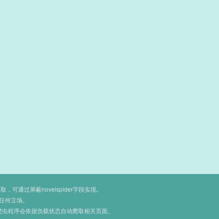
通过屏蔽novelspider字段实现。
任何立场。
爬虫程序会依据负载状态自动爬取相关页面。