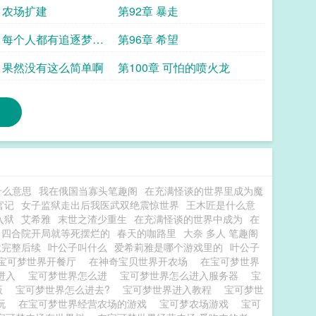
章 农场扩建
第92章 暴走
章 每个人都有追逐梦想
第96章 希望
章 果然没有这么简单啊
第100章 可怕的喷火龙
什么意思
我在俄国当寡头笔趣阁
在充满怪谈的世界里成为魔
官记
女子监狱走出后我医武双绝震惊世界
王木匠是什么意
入狱
艾希雅
末世之渣少重生
在充满怪谈的世界中成为
在
四合院开局就等死摆烂的
春天的咖路里
大奈 多人 笔趣阁
狱完整后续
叶公子叫什么
爱希莉雅是哪个游戏里的
叶公子
宝可梦世界开餐厅
在神奇宝贝世界开农场
在宝可梦世界
么进入
宝可梦世界怎么进
宝可梦世界怎么进入服务器
宝
版
宝可梦世界怎么进去?
宝可梦世界进入教程
宝可梦世
么玩
在宝可梦世界经营农场的游戏
宝可梦农场游戏
宝可