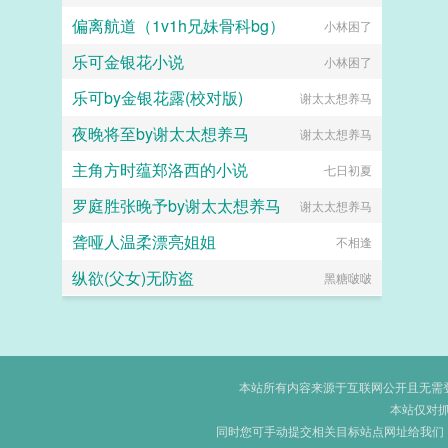
偏离航道（1v1h兄妹骨科bg）
小林困了
乐可金银花小说
小林困了
乐可by金银花露(校对版)
谢太太想养马
夜晚将至by谢太太想养马
谢太太想养马
主角方时蕴郑洛西的小说
七日初夏
罗庭胜张晚予by谢太太想养马
谢太太想养马
聋哑人温柔漂亮姐姐
不相逢
纵欲(父女)无防盗
黑糖啵啵
本站所有内容来源于互联网公开且无需登录
本站仅对
同时您可手动提交相关目标站点网址给我们