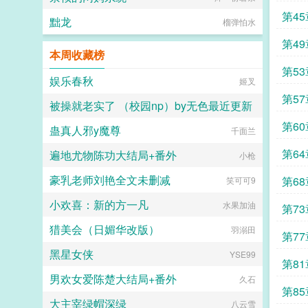
第4
黜龙
榴弹怕水
么吧
第4
本周收藏榜
第53
娱乐春秋
姬叉
第5
被操就老实了 （校园np）by无色最近更新
炼规
第6
蛊真人邪y魔尊
千面兰
无色
第6
遍地尤物陈功大结局+番外
小枪
豪乳老师刘艳全文未删减
第6
笑可可9
小欢喜：新的方一凡
水果加油
第7
猎美会（日媚华改版）
羽溺田
第7
黑星女侠
YSE99
第8
男欢女爱陈楚大结局+番外
久石
第8
大主宰绿帽深绿
八云雪