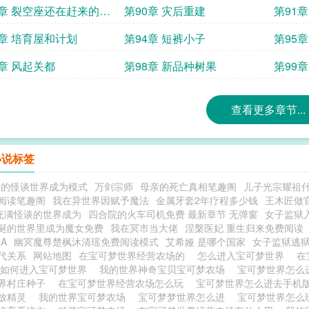
9章 裂空座还在赶来的路
第90章 灾后重建
第91
3章 培育屋和计划
第94章 短裤小子
第95
的权利
7章 风起关都
第98章 新品种树果
第99
查看更多章节...
小说标签
满的怪谈世界成为模式
万剑宗师
母亲的死亡真相笔趣阁
儿子光宗耀祖
阅读笔趣阁
我在异世界因赋予魔法
金属牙套2年疗程多少钱
王木匠做
充满怪谈的世界成为
四合院的火车司机免费 最新章节 无弹窗
女子监狱
诞的世界里成为魔女免费
我在冥市当大佬
涅槃医妃 重生归来免费阅读
A
幽冥魔尊楚枫沐清瑶免费阅读模式
艾希娅 是哪个国家
女子监狱逃
代关系
网站地图
在宝可梦世界经营农场的
怎么进入宝可梦世界
在
如何进入宝可梦世界
我的世界神奇宝贝宝可梦农场
宝可梦世界怎
界村庄种子
在宝可梦世界经营农场怎么玩
宝可梦世界怎么进去手机
放精灵
我的世界宝可梦农场
宝可梦梦世界怎么进
宝可梦世界怎