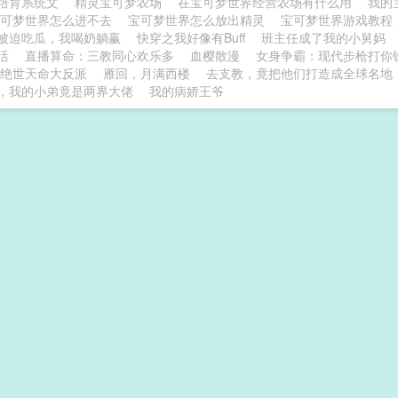
培育系统文
精灵宝可梦农场
在宝可梦世界经营农场有什么用
我的
宝可梦世界怎么进不去
宝可梦世界怎么放出精灵
宝可梦世界游戏教
被迫吃瓜，我喝奶躺赢
快穿之我好像有Buff
班主任成了我的小舅妈
活
直播算命：三教同心欢乐多
血樱散漫
女身争霸：现代步枪打你
绝世天命大反派
雁回，月满西楼
去支教，竟把他们打造成全球名地
，我的小弟竟是两界大佬
我的病娇王爷