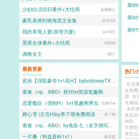
第8
少妇白洁回归番外+大结局
金鳞庸人
上
第9
豪乳老师刘艳海棠文全集
笑可可9
第9
我的美母人妻(美母为妻)
po18文
黑星女侠番外+大结局
YSE99
调教女王
晴了
最新更新
热门
贰拾【强取豪夺1v1高H】byboldnessTXT百度网盘
在充
女免费
蚕食（np、ABO）校对txt资源笔趣阁
boldness
思
在
恋爱瘾症（强制H）1v1笔趣阁男女
充满怪
兔坠七（名字倒写版）
石榴子w
末世渣
葬心雪 (古言H)by养了萌免费阅读
养了萌
真实后
种田
蚕食（np、ABO）by兔坠七（名字倒写版）免费阅读
可梦世
界怎么
一片桑（狗血骨科1v1）
兔坠七（名字倒写版）
路不遥