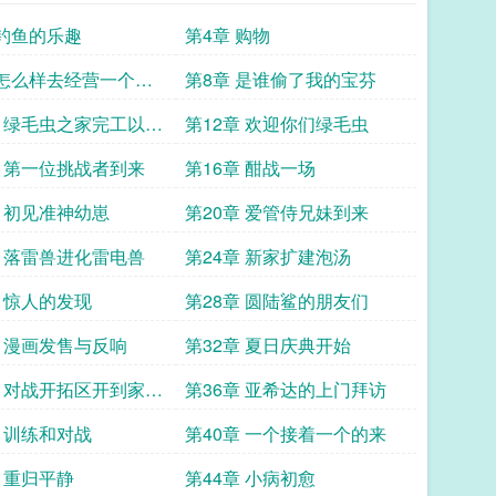
 钓鱼的乐趣
第4章 购物
 怎么样去经营一个农
第8章 是谁偷了我的宝芬
章 绿毛虫之家完工以及
第12章 欢迎你们绿毛虫
章 第一位挑战者到来
第16章 酣战一场
章 初见准神幼崽
第20章 爱管侍兄妹到来
章 落雷兽进化雷电兽
第24章 新家扩建泡汤
章 惊人的发现
第28章 圆陆鲨的朋友们
章 漫画发售与反响
第32章 夏日庆典开始
章 对战开拓区开到家门
第36章 亚希达的上门拜访
章 训练和对战
第40章 一个接着一个的来
章 重归平静
第44章 小病初愈