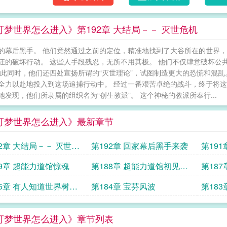
可梦世界怎么进入》第192章 大结局－－ 灭世危机
的幕后黑手。 他们竟然通过之前的定位，精准地找到了大谷所在的世界，
狂的破坏行动。 这些人手段残忍，无所不用其极。 他们不仅肆意破坏公
与此同时，他们还四处宣扬所谓的“灭世理论”，试图制造更大的恐慌和混
全力以赴地投入到这场追捕行动中。 经过一番艰苦卓绝的战斗，终于将这
地发现，他们所隶属的组织名为“创生教派”。 这个神秘的教派所奉行...
可梦世界怎么进入》最新章节
92章 大结局－－ 灭世危
第192章 回家幕后黑手来袭
第19
你回家
89章 超能力道馆惊魂
第188章 超能力道馆初见娜
第18
姿
85章 有人知道世界树在
第184章 宝芬风波
第183
吗
可梦世界怎么进入》章节列表