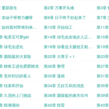
章 重获新生
第2章 万事开头难
第3章
章 加油干呀努力赚呀
第6章 日子终于好起来了
第7章
场
章 如何面对即将到来的
第10章 开始动工
第11
植树
章 电系宝可梦get
第14章 绿毛虫农场步入正轨
第15
了
7章 绿毛虫进化
第18章 你看这大腿他又粗又
第19
壮
1章 圆陆鲨的大冒险
第22章 大胃王＋1
第23
5章 鲤鱼王进化肥肥鲤龙
第26章 整理
第27
9章 意外到访的客人
第30章 漫画
第31
3章 结束和开始
第34章 又好又坏的消息
第35
口
7章 久违的上门挑战
第38章 圆陆鲨的难关坎坷
第39
1章 暗潮涌动
第42章 惊雷
第43