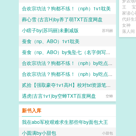
梦农场
王
合欢宗功法？狗都不练！（nph）1v1耽美
家读心
葬心雪 (古言H)by养了萌TXT百度网盘
代好生
吃点好的
女神
小瞎子by(苏玛丽)未删减版
养了萌
苏玛丽
落人间
蚕食（np、ABO）1v1耽美
蚕食（np、ABO）by兔坠七（名字倒写版）TXT百度网盘
兔坠七（名字倒写版）
合欢宗功法？狗都不练！（nph）by吃点好的TXT百度网盘
兔坠七（名字倒写版）
合欢宗功法？狗都不练！（nph）by吃点好的免费阅读
吃点好的
贰拾【强取豪夺1v1高H】校对txt资源笔趣阁
吃点好的
遇虎(古言1v1)by空蝉TXT百度网盘
boldness
空蝉
新书入库
我在abo军校艰难求生那些年by面包大王
小圆满by小甜包
面包大王
小甜包