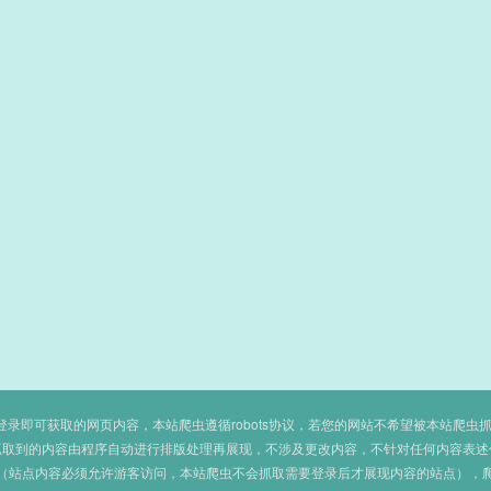
即可获取的网页内容，本站爬虫遵循robots协议，若您的网站不希望被本站爬虫抓取，可
抓取到的内容由程序自动进行排版处理再展现，不涉及更改内容，不针对任何内容表述
（站点内容必须允许游客访问，本站爬虫不会抓取需要登录后才展现内容的站点），