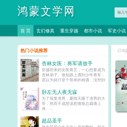
鸿蒙文学网
首 页
玄幻修真
重生穿越
都市小说
军史小说
热门小说推荐
鸿
杏林女医：将军请放手
穿越而来的女医青芷，一心想要成为
杏林弟子。谁知路上遇到少年将军，
原以为就只是个简单的相遇，没想到
却参与了一起抢劫行动，而她也差点
命丧小树林。快把发带还给我。她，
卧左无人夜无寐
怒气冲冲，似恼，似急，似娇嗔。想
为了报复渣男，夏晴天睡了渣男的大
要，自己来取。他，勾起唇角，似
哥，然而不成想误惹饿狼总裁缠上
邪，似魅，似迷恋。她则直接扑了过
身。...
去，手伸向那邪魅男子的胸口处若干
年后，你以为她还是令世人所敬畏的
超品圣手
神医素问？不，她只是众将士眼中的
忧伤青丝带。若干年后，你以为他还
身为芸芸众生之中一员的黎灿，前十