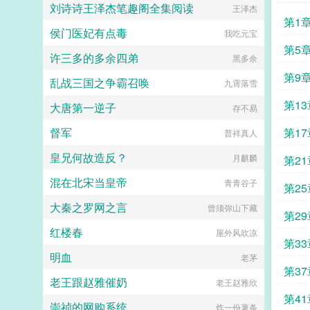
刘诗诗王泽杰笔趣阁全集阅读
王泽杰
总裁大人又一次扑倒的方小鱼不由大
第1
叫沐攸阳，你大爷的高冷呢！...
侯门医妃有点毒
我吃元宝
第5
许三多的多余四弟
黑多余
第9
乱战三国之争霸召唤
九霄落雪
危险
第13
大唐第一逆子
存不易
督军
第1
普祥真人
皇兄何故造反？
月麒麟
第2
混在北宋当皇帝
青青谷子
第2
大秦之罗网之言
曾须弥山下藏
第2
红楼春
屋外风吹凉
第3
明血
老茅
第3
老王跟赵雅催奶
老王赵雅欣
第4
崇祯的网购系统
炸一份薯条