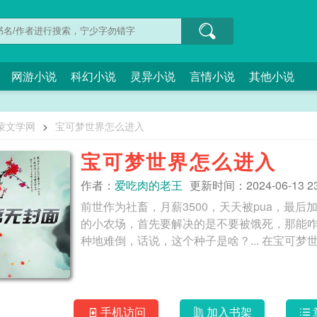
网游小说
科幻小说
灵异小说
言情小说
其他小说
蒙文学网
>
宝可梦世界怎么进入
宝可梦世界怎么进入
作者：
爱吃肉的老王
更新时间：2024-06-13 23
前世作为社畜，月薪3500，天天被pua，最
的小农场，首先要解决的是不要被饿死，那能
种地难倒，话说，这个种子是啥
手机访问
加入书架