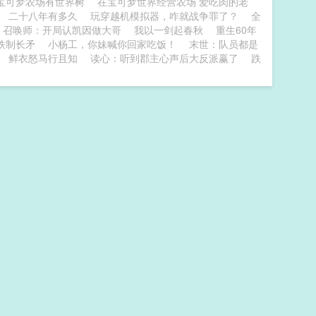
宝可梦农场有世界树
在宝可梦世界经营农场 爱吃肉的老
程
二十八年有多久
玩穿越机模拟器，咋就战争罪了？
全
召唤师：开局认凯因做大哥
我以一剑起春秋
重生60年
铁制长矛
小杨工，你妹喊你回家吃饭！
末世：队员都是
鲜衣怒马行且知
读心：听到郡主心声后大反派赢了
跌