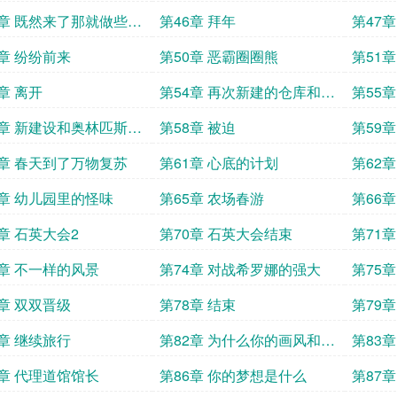
5章 既然来了那就做些什
第46章 拜年
第47
9章 纷纷前来
第50章 恶霸圈圈熊
第51
章 离开
第54章 再次新建的仓库和农
第55
场安保小队
7章 新建设和奥林匹斯试
第58章 被迫
第59
划
0章 春天到了万物复苏
第61章 心底的计划
第62
4章 幼儿园里的怪味
第65章 农场春游
第66章
8章 石英大会2
第70章 石英大会结束
第71
3章 不一样的风景
第74章 对战希罗娜的强大
第75
7章 双双晋级
第78章 结束
第79
1章 继续旅行
第82章 为什么你的画风和我
第83
们不一样
5章 代理道馆馆长
第86章 你的梦想是什么
第87