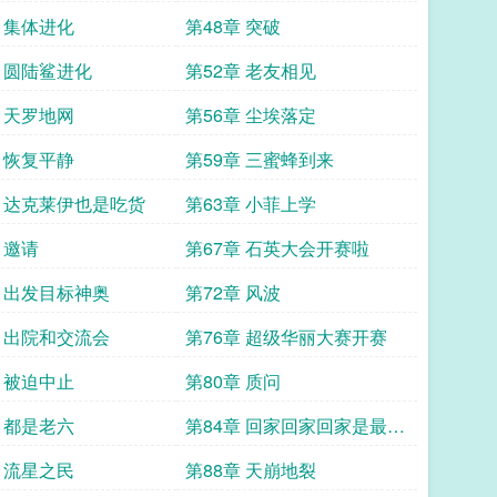
章 集体进化
第48章 突破
章 圆陆鲨进化
第52章 老友相见
章 天罗地网
第56章 尘埃落定
章 恢复平静
第59章 三蜜蜂到来
章 达克莱伊也是吃货
第63章 小菲上学
 邀请
第67章 石英大会开赛啦
章 出发目标神奥
第72章 风波
章 出院和交流会
第76章 超级华丽大赛开赛
章 被迫中止
第80章 质问
章 都是老六
第84章 回家回家回家是最大
的幸福
章 流星之民
第88章 天崩地裂