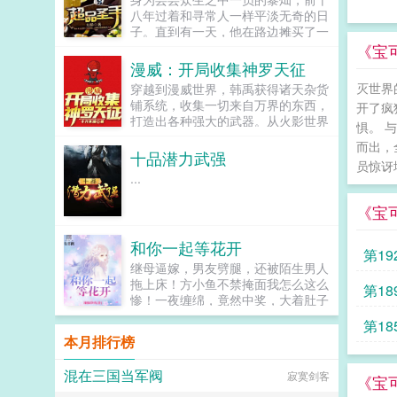
是令人闻风丧胆的腹黑将军？不，他
八年过着和寻常人一样平淡无奇的日
只是众将士眼中的惧内纸老虎。展开
子。直到有一天，他在路边摊买了一
收起...
只小乌龟后从此黎灿的生活开始风生
《宝
水起。励志考上医科大学的黎灿，扮
漫威：开局收集神罗天征
猪吃老虎的装叉人生。...
灭世界
穿越到漫威世界，韩禹获得诸天杂货
铺系统，收集一切来自万界的东西，
开了疯
打造出各种强大的武器。从火影世界
惧。 
开始，夺走佩恩的神罗天征。雷神的
而出，
锤子在我这连打铁的工具都算不上。
十品潜力武强
员惊讶
钢铁侠斯塔克绿灯戒指？居然有比我
...
方舟反应堆还强的能量源？火拳艾斯
我的烧烧果实居然连排名最后的异火
《宝
都比不过吗，我也要异火！五代火影
纲手这就是牛符咒，这力量加成怕是
和你一起等花开
连佩恩的地爆天星都能轻松捏碎！灭
第1
霸我就是死在这，从飞船上跳下去，
继母逼嫁，男友劈腿，还被陌生男人
也不可能去求韩禹给我打造武器！韩
拖上床！方小鱼不禁掩面我怎么这么
机
第1
老板，能不能给我打造一只手套，能
惨！一夜缠绵，竟然中奖，大着肚子
控制无限宝石的那种...
的她又被赶出家门，方小鱼长叹原来
第1
没有最惨，只有更惨！谁知时来运
本月排行榜
转，带着包子的方小鱼竟被传说中的
哪里
高冷总裁捡回家。从此，上班有人
混在三国当军阀
寂寞剑客
送，下班有人接，包子还有人带，只
《宝
是总裁怎么夜夜要爬她床？这晚，被