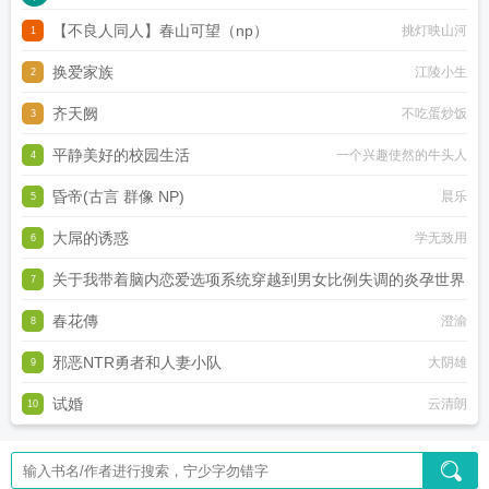
【不良人同人】春山可望（np）
挑灯映山河
1
换爱家族
江陵小生
2
齐天阙
不吃蛋炒饭
3
平静美好的校园生活
一个兴趣使然的牛头人
4
昏帝(古言 群像 NP)
晨乐
5
大屌的诱惑
学无致用
6
关于我带着脑内恋爱选项系统穿越到男女比例失调的炎孕世界
7
春花傳
黑月何时嚎叫
澄渝
8
邪恶NTR勇者和人妻小队
大阴雄
9
试婚
云清朗
10