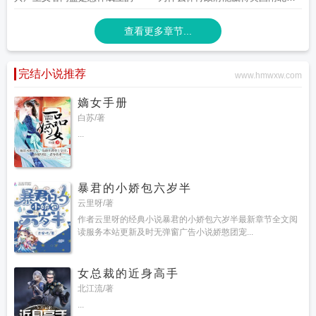
争
查看更多章节...
完结小说推荐
www.hmwxw.com
嫡女手册
白苏/著
...
暴君的小娇包六岁半
云里呀/著
作者云里呀的经典小说暴君的小娇包六岁半最新章节全文阅
读服务本站更新及时无弹窗广告小说娇憨团宠...
女总裁的近身高手
北江流/著
...