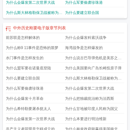
为什么会爆发第二次世界大战
为什么军要偷袭珍珠港
为什么斯大林格勒保卫战被称为第
为什么要建立联合国
二
中外历史刚要电子版
章节列表
前苏联是怎样解体的
为什么会爆发科索沃战争
为什么称9 11事件是恐怖的噩梦
海湾战争是怎样爆发的
水门事件是怎样发生的
为什么说古巴导弹危机是美苏之间
的
为什么盟军要在诺曼底登陆
为什么美国要向广岛长崎投原子弹
为什么要建立联合国
为什么斯大林格勒保卫战被称为第
二
为什么军要偷袭珍珠港
为什么会爆发第二次世界大战
为什么会爆发十月革命
为什么把独裁统治称为法西斯
为什么希特勒要屠杀犹太人
为什么甘地被印度人民称为国父
为什么会爆发第一次世界大战
为什么本要进行明治维新
共产主义者同盟是怎样成立的
为什么林肯政府能赢得美国南北战