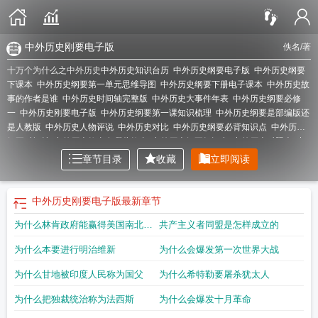
中外历史刚要电子版
佚名
/著
十万个为什么之中外历史
中外历史知识台历
中外历史纲要电子版
中外历史纲要
下课本
中外历史纲要第一单元思维导图
中外历史纲要下册电子课本
中外历史故
事的作者是谁
中外历史时间轴完整版
中外历史大事件年表
中外历史纲要必修
一
中外历史刚要电子版
中外历史纲要第一课知识梳理
中外历史纲要是部编版还
是人教版
中外历史人物评说
中外历史对比
中外历史纲要必背知识点
中外历史
纲要时间轴
中外历史故事有哪些故事
中外历史纲要知识点
中外历史对照表
中
外历史年表
中外历史大事年表对照完整版
中外历史纲要知识点整理
中外历史纲
章节目录
收藏
立即阅读
要下目录
中外历史纲要课程标准
高一中外历史纲要电子课本
中外历史纲要电子
课本
中外历史纲要第三课
中外历史时间对照表
中外历史名人
中外历史教学园
地
中外历史大事年表时间轴
中外历史对照
中外历史纲要必修一电子书
中外历
中外历史刚要电子版
最新章节
史纲要高一第七单元思维导图
中外历史纲要电子课本pdf
中外历史纲要下
中外
为什么林肯政府能赢得美国南北战
共产主义者同盟是怎样成立的
历史大事年表
中外历史人物对比
中外历史故事
中外历史纲要上册目录
中外历
史纲要上册
中外历史纲要
中外历史纲要每单元思维导图
争
为什么本要进行明治维新
为什么会爆发第一次世界大战
为什么甘地被印度人民称为国父
为什么希特勒要屠杀犹太人
为什么把独裁统治称为法西斯
为什么会爆发十月革命