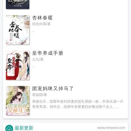
杏林春暖
欣欣向荣/著
...
皇帝养成手册
云九/著
...
团宠妈咪又掉马了
君如陌/著
再婚当天，陆斯年收到前妻的贺礼萌娃一枚，外加头顶一片
青青草原。四年后，陆斯年发誓要好好教训那个女人，...
最新更新
www.hmwxw.com