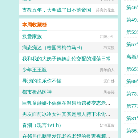
第4
支教五年，大明成了日不落帝国
落寞的花生
第4
本周收藏榜
第5
换爱家族
江陵小生
第5
病态痴迷（校园青梅竹马H）
巧克熊
离婚
我和我的大奶子妈妈乱伦交配的淫荡日常
章 
第6
少年王王巍
抚琴的人
YUZU
导演的快乐你不懂
第69
泥白佛
都市极品医神
风会笑
第7
巨乳童颜娇小偶像在温泉旅馆被变态老板下药迷晕强暴调教最终成淫荡母猪便器
第7
男友面前冰冷女神其实是黑人胯下求肏求受孕的媚黑母狗、直播放送女神被黑人爆肏！
雾火の燃
第8
春潮（现言1v1 h）
奶油豆腐
触手君
第85
在邻居电脑里发现老爸老妈的换妻视频以后