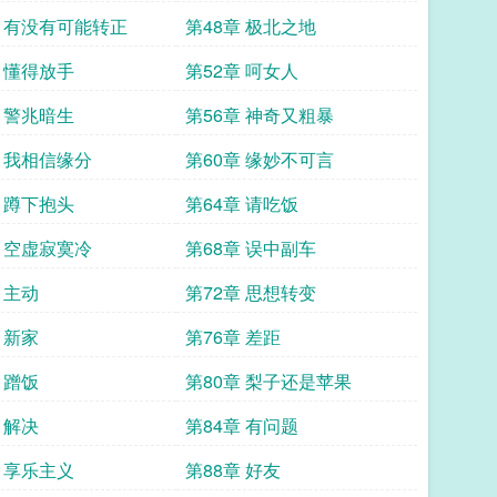
章 有没有可能转正
第48章 极北之地
章 懂得放手
第52章 呵女人
章 警兆暗生
第56章 神奇又粗暴
章 我相信缘分
第60章 缘妙不可言
章 蹲下抱头
第64章 请吃饭
章 空虚寂寞冷
第68章 误中副车
 主动
第72章 思想转变
 新家
第76章 差距
 蹭饭
第80章 梨子还是苹果
 解决
第84章 有问题
章 享乐主义
第88章 好友