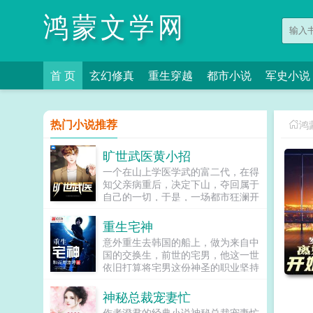
鸿蒙文学网
首 页
玄幻修真
重生穿越
都市小说
军史小说
热门小说推荐
鸿
旷世武医黄小招
一个在山上学医学武的富二代，在得
知父亲病重后，决定下山，夺回属于
自己的一切，于是，一场都市狂澜开
始卷起...
重生宅神
意外重生去韩国的船上，做为来自中
国的交换生，前世的宅男，他这一世
依旧打算将宅男这份神圣的职业坚持
到底。即便是宅男，重新来过咱也要
肆虐韩国娱乐圈，做一个玩转融和娱
神秘总裁宠妻忙
乐圈的屌炸天的超级宅男。必备技能
作者澄君的经典小说神秘总裁宠妻忙