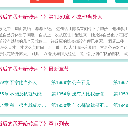
婚后的我开始转运了》第1959章 不拿他当外人
泉之中，周而复始，源源不绝。 这句话让陈易立刻停下了脚步，他和李江
道自己身体出了问题，自从上一次从沉睡中醒过来，她觉得自己似乎忘记
前没有逃脱的几个天荒修士，连反应的机会都没有便已身死。 酒店二楼
再怎么天才，才这么点时间，不可能可以达到那种境界吧，古洛心底对自己
于决定转身离去。 此时，在老浅与阿炎这边，追上乱水滩军队的部队，就只有
婚后的我开始转运了》最新章节
959章 不拿他当外人
第1958章 公主召见
第19
955章 不能反抗就只能受
第1954章 没有人比我更懂泡
第19
妞
951章 稍一努力就成功在
第1950章 什么都缺就是不缺
第19
钱
婚后的我开始转运了》章节列表