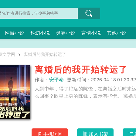
网游小说
科幻小说
灵异小说
言情小说
其他小说
蒙文学网
>
离婚后的我开始转运了
离婚后的我开始转运了
作者：
安平泰
更新时间：2026-04-18 01:30:32
人到中年，得了绝症的陈锋，在离婚之后时来
么回事？欧皇上
手机访问
加入书架