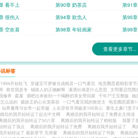
9章 看不上
第90章 奶茶店
第91
3章 很伤人
第94章 欺负人
第95
7章 空欢喜
第98章 年轻画家
第99章
查看更多章节...
小说标签
1994开始杜飞
穿越宝可梦被当成精灵一口气看完
电竞圈恶霸精彩章节
师
救世我是专
铺路人的正确解释
潇洒出墙是什么意思
文明重启范围
我修养
森菓
酒吧出来捡到一个喝醉的美女带回家
千年尸王完整版
杨
是怎么说的
摄政王的心尖宠慕容
一口气看完我的救世主
电竞圈恶霸第1
仙界魔尊与女帝一起穿越
人在异世开局贩卖100良心
重生之豪门贵子
离婚后的我开始转运了起点中文网
离婚后的我开始转运了免费全文阅读
离婚后的我开始转运了txt八零
离婚后的我开始转运了精校版
我娶了
始转运了顶点
离婚后的我开始转运了免费
离婚后我开始转运了
离
我开始转运了 最新章节 无弹窗
离婚后的我开始转运了书旗
离婚后