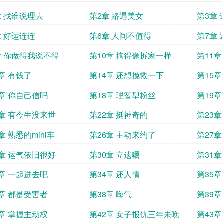
章 找谁说理去
第2章 路遇美女
第3章
章 好运连连
第6章 人间不值得
第7章
章 你做得我说不得
第10章 搞得像拆家一样
第11
3章 有钱了
第14章 还想挽救一下
第15
7章 你自己信吗
第18章 理智型粉丝
第19
1章 有今生没来世
第22章 挺神奇的
第23
章 熟悉的mini车
第26章 主动来约了
第27
9章 运气依旧很好
第30章 立遗嘱
第31章
3章 一起进去吧
第34章 还人情
第35章
7章 都是受害者
第38章 晦气
第39章
1章 掌握主动权
第42章 女子报仇三年未晚
第43