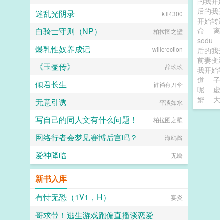
的我开
后的我
迷乱光阴录
kill4300
开始转
白骑士守则（NP）
命
柏拉图之壁
sodu
爆乳性奴养成记
willerection
后的我
前妻
《玉壶传》
辞玖玖
我开始
道
子
倾君长生
裤裆有刀伞
呢
虚
婿
大
无意引诱
平淡如水
写自己的同人文有什么问题！
柏拉图之壁
网络行者会梦见赛博后宫吗？
海鸥酱
爱神降临
无餍
新书入库
有恃无恐（1V1，H）
宴炎
哥求带！逃生游戏跑偏直播谈恋爱