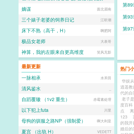
第8
嫡谋
鱼干罐头
面北眉南
第9
三个婊子老婆的饲养日记
江听潮
第9
床下不熟（高干，H）
啊肥阿
极品女老师
大表哥
神算，我的左眼来自更高维度
笑风无影
最新更新
热门
一脉相承
水禾田
华娱从
逍遥教
清风鉴水
_
代的自
自蹈覆辙 （1v2 重生）
老子
赤霉素处理
度百科
以下犯上futa
川里
点
123
母狗的驯服之路NP（强制爱）
啊大利亚
的我开
婚后的
夏宫 （出轨 H）
VEDETT