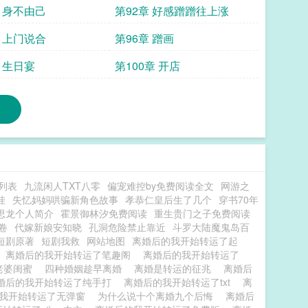
章 身不由己
第92章 好感蹭蹭往上涨
章 上门说合
第96章 蹭画
 生日宴
第100章 开店
列表
九流闲人TXT八零
偏宠难控by免费阅读全文
网游之
挂
失忆妈妈哄骗新角色故事
孝恭仁皇后生了几个
穿书70年
思龙个人简介
霍景御林汐免费阅读
重生贵门之子免费阅读
卷
代嫁新娘安知晓
孔洞危险禁止靠近
斗罗大陆魔鬼岛百
短剧原著
短剧我救
网站地图
离婚后的我开始转运了起
离婚后的我开始转运了笔趣阁
离婚后的我开始转运了
老婆闺蜜
四种婚姻趁早离婚
离婚是转运的征兆
离婚后
婚后的我开始转运了纯手打
离婚后的我开始转运了txt
离
的我开始转运了无弹窗
为什么说十个离婚九个后悔
离婚后