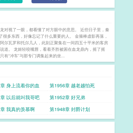
龙对视了一眼，都看懂了对方眼中的意思。 近些日子里，秦
了很多东西，好像忘记了什么重要的人。 金箍棒虚影再落，
，阿尔瓦罗和托尔几人，此刻正聚集在一间四五十平米的客房
说道。 龙姬轻咬嘴唇，看着齐胜被困在血龙鼎内，摇了摇
“冲车”与那专门调集起来的坐...
57章 身上流着你的血
第1956章 越老越怕死
53章 以后就叫我哥吧
第1952章 好兄弟
49章 我真的羡慕啊
第1948章 封爵计划