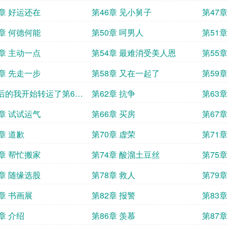
5章 好运还在
第46章 见小舅子
第47
9章 何德何能
第50章 呵男人
第51
3章 主动一点
第54章 最难消受美人恩
第55
7章 先走一步
第58章 又在一起了
第59
后的我开始转运了第61
第62章 抗争
第63
行你狠
5章 试试运气
第66章 买房
第67
章 道歉
第70章 虚荣
第71章
3章 帮忙搬家
第74章 酸溜土豆丝
第75章
7章 随缘选股
第78章 救人
第79章
1章 书画展
第82章 报警
第83章
章 介绍
第86章 羡慕
第87