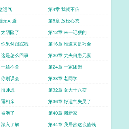
 这运气
第4章 我就不信
 避无可避
第8章 放松心态
章 太阴险了
第12章 来一记狠的
章 你果然跟踪我
第16章 难道真是巧合
章 这是怎么回事
第20章 丈夫何患无妻
章 一丝不舍
第24章 一家团聚
章 你别误会
第28章 老同学
 报师恩
第32章 女大十八变
 逼相亲
第36章 好运气失灵了
 被泡了
第40章 搬新家
章 深入了解
第44章 我居然这么值钱