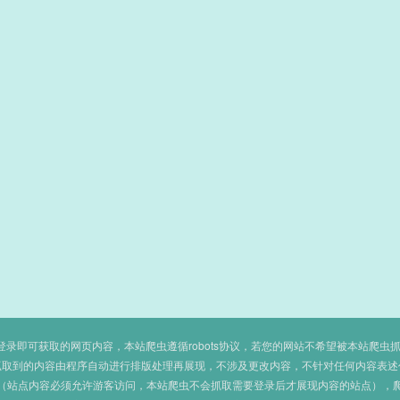
即可获取的网页内容，本站爬虫遵循robots协议，若您的网站不希望被本站爬虫抓取，可
抓取到的内容由程序自动进行排版处理再展现，不涉及更改内容，不针对任何内容表述
（站点内容必须允许游客访问，本站爬虫不会抓取需要登录后才展现内容的站点），