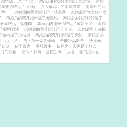
开始转运了 八一中文
离婚后的我开始转运了免费版
离婚
的我开始转运了123读
女人最聪明的离婚方式
离婚后的我
了手打
离婚后的我开始转运了桔书网
离婚后运气变好的女
7
离婚后的我开始转运了无乱码
离婚后的我开始转运了
我开始转运了笔趣阁
离婚后的我开始转运了最新章节
离婚
妻子聪明做法
离婚后的我开始转运了 灯笔
离婚后男人都怕
开始转运了大结局
离婚后的我开始转运了无错
离婚后的
了百度百科
史上第一爆笑修仙
全能极品医圣
妖途仙
是妖孽
剑子百家
平城警事
快穿之今天也是个好人
让时间静止
超能：我有一面复刻镜
沙棺
豪门战神女