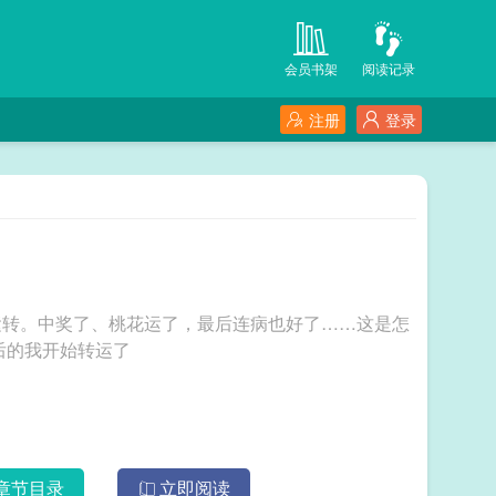
会员书架
阅读记录
注册
登录
运转。中奖了、桃花运了，最后连病也好了……这是怎
身的陈锋，表示有些慌。 离婚后的我开始转运了
章节目录
立即阅读