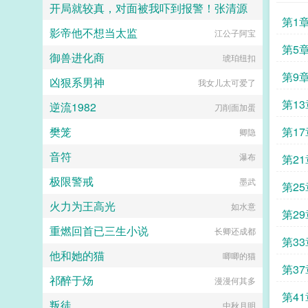
开局就较真，对面被我吓到报警！张清源
第1
影帝他不想当太监
观鱼的星河
江公子阿宝
第5
御兽进化商
琥珀纽扣
第9
凶狠系男神
我女儿太可爱了
第1
逆流1982
刀削面加蛋
樊笼
第1
卿隐
音符
瀑布
第2
极限警戒
墨武
第25
火力为王高光
如水意
第2
重燃回首已三生小说
长卿还成都
第3
他和她的猫
唧唧的猫
第3
祁醉于炀
漫漫何其多
第4
叛徒
中秋月明