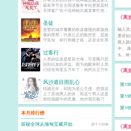
随身宅神小精灵从全智贤韩彩英金泰
最新章节全文阅读服务本站更新及时
熙开始，孙艺珍河智苑韩佳人t－妍
无弹窗广告小说神秘总裁宠妻忙他，
宋茜允儿小贤帕尼谁都别想逃出咱...
S市首富，神秘低调，想要嫁给他的
《离
女人数不胜数，却唯独看上了她，这
圣徒
个总是拒绝他的善良女人。...
融入灵
贪婪的城市饕餮的权谋傲慢的家族残
暴的黑帮，代表公正的检控官，是扼
墨语知
守良知，前行荆棘之路，还是永坠黑
两人跟
暗。他从迷梦中醒来。他已是复生的
中。 
活尸。※※※欢迎大伙来群
过客行
头，终
33685812（已满）2群
人类的征途是星辰大海，可是陶只想
30934128（又满了）新建3群
回到出发的岸边。因为他醒来时人类
29294084...
《离
已经在海里五万年了，他想念五万年
前在岸边的一切。他立大誓，必落叶
归根。殊不知，倦鸟知还的星空冒
风沙遮目雨乱心
第1
险，在时间的伟力下已成为唯一的希
结婚五年，却因为老公欠债，把我送
望之旅。...
上了其他男人的床，而这个男人还是
第1
曾经我眼中的恶魔。他对我百般刁
滥，千般折磨，却又在我被老公嫌弃
着了
第1
肮脏，婆婆赶我出家门，别人都欺负
本月排行榜
我时，站在我身旁帮着我一一还击。
望
他说，擦亮你的眼睛，看到底谁是你
探秘全球从缅甸宝藏开始
郑个小目标
余生该有的人。...
《离