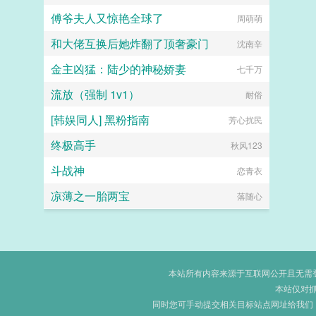
傅爷夫人又惊艳全球了
不能说我不行
周萌萌
和大佬互换后她炸翻了顶奢豪门
沈南辛
金主凶猛：陆少的神秘娇妻
七千万
流放（强制 1v1）
耐俗
[韩娱同人] 黑粉指南
芳心扰民
终极高手
秋风123
斗战神
恋青衣
凉薄之一胎两宝
落随心
本站所有内容来源于互联网公开且无需登录
本站仅对
同时您可手动提交相关目标站点网址给我们