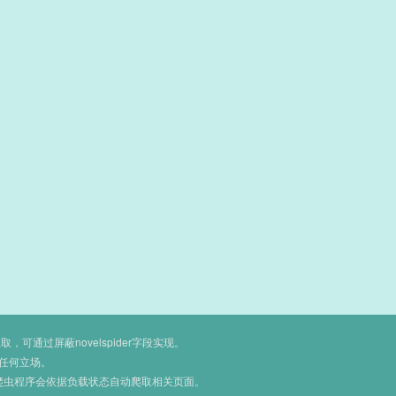
通过屏蔽novelspider字段实现。
任何立场。
爬虫程序会依据负载状态自动爬取相关页面。