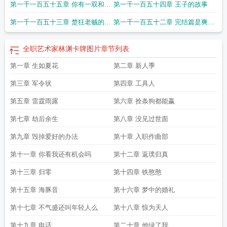
啥好啊
一次却输的这么彻底
第一千一百五十五章 你有一双和你
第一千一百五十四章 王子的故事
妈妈一样的眼睛
第一千一百五十三章 楚狂老贼的报
第一千一百五十二章 完结篇是爽文
应
节奏
全职艺术家林渊卡牌图片
章节列表
第一章 生如夏花
第二章 新人季
第三章 军令状
第四章 工具人
第五章 雷霆雨露
第六章 拴条狗都能赢
第七章 劫后余生
第八章 没见过世面
第九章 毁掉爱好的办法
第十章 入职作曲部
第十一章 你看我还有机会吗
第十二章 返璞归真
第十三章 归零
第十四章 铁憨憨
第十五章 海豚音
第十六章 梦中的婚礼
第十七章 不气盛还叫年轻人么
第十八章 惊为天人
第十九章 电话
第二十章 他绿了我