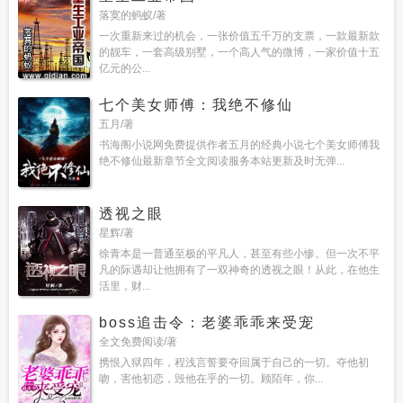
落寞的蚂蚁/著
一次重新来过的机会，一张价值五千万的支票，一款最新款
的靓车，一套高级别墅，一个高人气的微博，一家价值十五
亿元的公...
七个美女师傅：我绝不修仙
五月/著
书海阁小说网免费提供作者五月的经典小说七个美女师傅我
绝不修仙最新章节全文阅读服务本站更新及时无弹...
透视之眼
星辉/著
徐青本是一普通至极的平凡人，甚至有些小惨。但一次不平
凡的际遇却让他拥有了一双神奇的透视之眼！从此，在他生
活里，财...
boss追击令：老婆乖乖来受宠
全文免费阅读/著
携恨入狱四年，程浅言誓要夺回属于自己的一切。夺他初
吻，害他初恋，毁他在乎的一切。顾陌年，你...