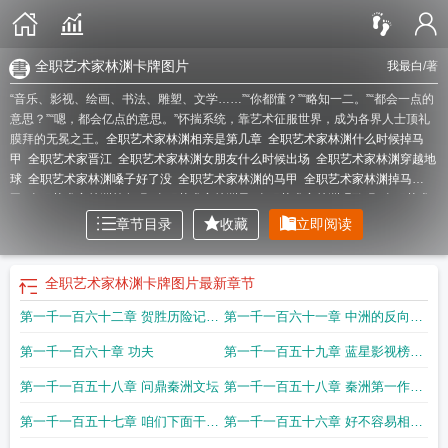
全职艺术家林渊卡牌图片
我最白
/著
“音乐、影视、绘画、书法、雕塑、文学……”“你都懂？”“略知一二。”“都会一点的
意思？”“嗯，都会亿点的意思。”怀揣系统，靠艺术征服世界，成为各界人士顶礼
膜拜的无冕之王。
全职艺术家林渊相亲是第几章
全职艺术家林渊什么时候掉马
甲
全职艺术家晋江
全职艺术家林渊女朋友什么时候出场
全职艺术家林渊穿越地
球
全职艺术家林渊嗓子好了没
全职艺术家林渊的马甲
全职艺术家林渊掉马
甲
全职艺术家林渊羡鱼吗
全职艺术家林渊最
全职艺术家林渊唱歌吗
全职艺术
家林渊+ 笔趣阁
全职艺术家林渊在线
全职艺术家林渊女朋友是谁
全职艺术家林
章节目录
收藏
立即阅读
渊羡鱼
全职艺术家329章
全职艺术家林渊是谁
全职艺术家林渊活到多少岁
了
全职艺术家林渊什么时候唱歌
全职艺术家林渊前世番外怎么看
全职艺术家林
渊什么时候掉马
全职艺术家林渊把桌子上的水倒在了绷带上是哪一章
全职艺术
全职艺术家林渊卡牌图片
最新章节
家林渊第几章露面
全职艺术家林渊住院
全职艺术家林渊有几个马甲
全职艺术家
第一千一百六十二章 贺胜历险记打
第一千一百六十一章 中洲的反向操
林渊女朋友哪几出现
全职艺术家林渊最后娶了谁
全职艺术家林渊lofter
全职艺
术家林渊把桌子上的水倒在了绷带上
全职艺术家林渊和谁在一起了
全职艺术家
破次元壁
作
第一千一百六十章 功夫
第一千一百五十九章 蓝星影视榜单
林渊的羡鱼的马甲什么时候掉
全职艺术家林渊有女朋友吗
全职艺术家林渊女朋
友
全职艺术家林渊有女主吗
全职艺术家林渊同人
全职艺术家林渊简介
全职艺
公布
第一千一百五十八章 问鼎秦洲文坛
第一千一百五十八章 秦洲第一作家
术家林渊老婆
全职艺术家林渊嗓子什么时候恢复
全职艺术家林渊赵珏
全职艺术
之争
家林渊全文完整版
全职艺术家林渊在线阅读
全职艺术家林渊谈恋爱了吗
全职艺
第一千一百五十七章 咱们下面干点
第一千一百五十六章 好不容易相信
术家林渊卡牌图片
全职艺术家林渊老婆叫什么名字