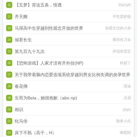
【五梦】背这五条，悟透
DarcyK
11
齐天阙
不吃蛋炒饭
12
马屌高中生穿越到性观念开放的世界
热爱生活的小东
13
倾君长生
裤裆有刀伞
14
第九百九十九次
伊伐布雷定
15
【恐怖游戏】人家才没有开外挂(NP)
梓易丫
16
关于我带着脑内恋爱选项系统穿越到男女比例失调的炎孕世界
17
春花傳
黑月何时嚎叫
澄渝
18
生而为Beta，她很抱歉（abo np)
犬眉
19
相识
yuyu
20
牝马传
勤务小兵
21
床下不熟（高干，H）
啊肥阿
22