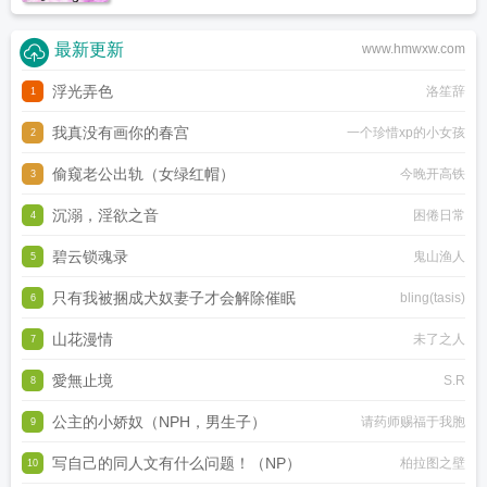
最新更新
www.hmwxw.com
浮光弄色
洛笙辞
1
我真没有画你的春宫
一个珍惜xp的小女孩
2
偷窥老公出轨（女绿红帽）
今晚开高铁
3
沉溺，淫欲之音
困倦日常
4
碧云锁魂录
鬼山渔人
5
只有我被捆成犬奴妻子才会解除催眠
bling(tasis)
6
山花漫情
未了之人
7
愛無止境
S.R
8
公主的小娇奴（NPH，男生子）
请药师赐福于我胞
9
写自己的同人文有什么问题！（NP）
柏拉图之壁
10