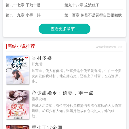
第九十七章 干劲十足
第九十八章 这波稳了
第九十九章 小手一抖
第一百章 你是不是觉得自己很幽默
查看更多章节...
完结小说推荐
www.hmwxw.com
香村多娇
野龙/著
常言道，傻人有傻福，张富贵这个傻子就有福，生在一个美
女如云的晓林村，他左拥右抱，还当上了村官，左右逢源，
步步...
帝少甜婚令：娇妻，乖一点
孟零泱/著
云城人尽皆知，有位高冷衿贵权势滔天清心寡欲的大人物霍
廷翊。却鲜少有人知，温落是他放在心尖的人，他的软
肋，...
重生工业帝国