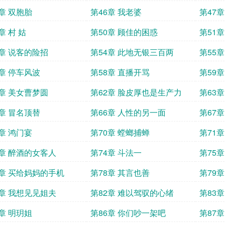
5章 双胞胎
第46章 我老婆
第47
章 村 姑
第50章 顾佳的困惑
第51
3章 说客的险招
第54章 此地无银三百两
第55
7章 停车风波
第58章 直播开骂
第59
1章 美女曹梦圆
第62章 脸皮厚也是生产力
第63章
5章 冒名顶替
第66章 人性的另一面
第67
9章 鸿门宴
第70章 螳螂捕蝉
第71
3章 醉酒的女客人
第74章 斗法一
第75章
7章 买给妈妈的手机
第78章 其言也善
第79
1章 我想见见姐夫
第82章 难以驾驭的心绪
第83
5章 明玥姐
第86章 你们吵一架吧
第87