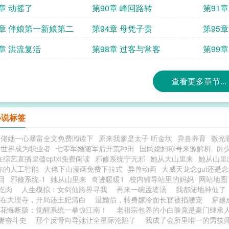
9章 动摇了
第90章 峰回路转
第91
3章 伴娘第一新娘第二
第94章 母凭子贵
第95
7章 洪流复活
第98章 过客与常客
第99章
查看更多章节...
小说标签
大佬她一心暴富全文免费阅读下
原来我爹是太子 听金坎
异兽养育
微光
异世界成为职业者
七零军婚随军后开荒种田
国民媳妇称号来源解析
厉
在综艺直播里磕cptxt免费阅读
邪修系统宁无邪
她从大山里来
她从山里
你的人工智能
大佬下山漫画免费下拉式
异兽动画
大威天龙念gui还是念
目
邪修系统-1
她从山里来
奇迹暖暖1
校内辅导站里的妈妈
网站地图
吃肉
人生模拟：女剑仙跨界寻我
再来一碗孟婆汤
我都陆地神仙了
在大理寺，开局还王妃清白
退婚后，转身嫁冷面长官被掐腰宠
穿越
花悔断肠：觉醒系统一拳惊江南！
老祖宗包养的小白脸竟是豪门继承
妻奋斗史
那个反骨向导她让全星际沦陷了
我成了会所里唯一的男技