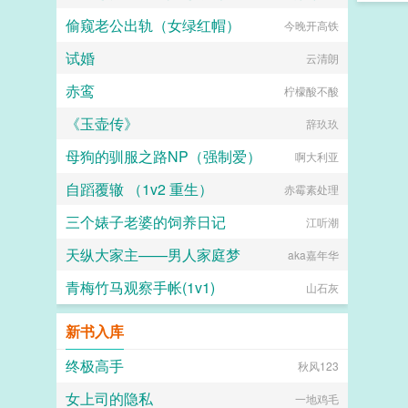
偷窥老公出轨（女绿红帽）
今晚开高铁
织梦人
试婚
云清朗
赤鸾
柠檬酸不酸
《玉壶传》
辞玖玖
母狗的驯服之路NP（强制爱）
啊大利亚
自蹈覆辙 （1v2 重生）
赤霉素处理
三个婊子老婆的饲养日记
江听潮
天纵大家主——男人家庭梦
aka嘉年华
青梅竹马观察手帐(1v1)
山石灰
新书入库
终极高手
秋风123
女上司的隐私
一地鸡毛