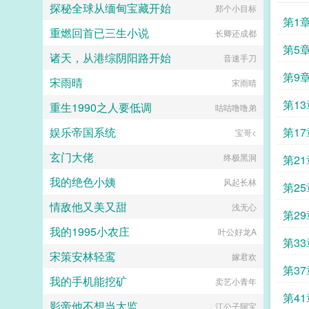
探秘全球从缅甸宝藏开始
郑个小目标
第1
重燃回首已三生小说
长卿还成都
第5
诸天，从港综阴阳路开始
音速手刀
第9
宋雨晴
宋雨晴
第1
重生1990之人要低调
咕咕噜噜弟
娱乐帝国系统
第1
宝哥<
玄门大佬
终极黑洞
第2
我的绝色小姨
风起长林
第2
情敌他又美又甜
浅无心
第29
我的1995小农庄
叶公好龙A
第3
宋策安林轻鸾
嫁君欢
第3
我的手机能挖矿
卖艺小青年
第4
影帝他不想当太监
江公子阿宝