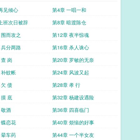
 再见倾心
第4章 一唱一和
 上班次日被辞
第8章 暗渡陈仓
章 围而攻之
第12章 夜半惊魂
章 兵分两路
第16章 杀人诛心
 查 岗
第20章 罗敏的无奈
 补蚊帐
第24章 风波又起
 欠 债
第28章 孝 行
 摸 底
第32章 杨建设遇险
 敬酒
第36章 四喜临门
 蝶恋花
第40章 烦恼的好事
 晕车药
第44章 一个半女友