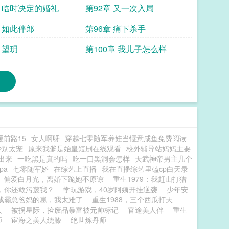
章 临时决定的婚礼
第92章 又一次入局
章 如此伴郎
第96章 痛下杀手
 望玥
第100章 我儿子怎么样
暖前路15
女人啊呀
穿越七零随军养娃当惬意咸鱼免费阅读
少别太宠
原来我爹是始皇短剧在线观看
校外辅导站妈妈主要
出来
一吃黑是真的吗
吃一口黑洞会怎样
天武神帝男主几个
pa
七零随军娇
在综艺上直播
我在直播综艺里磕cp白天录
偏爱白月光，离婚下跪她不原谅
重生1979：我赶山打猎
，你还敢污蔑我？
学玩游戏，40岁阿姨开挂逆袭
少年安
成霸总爸妈的崽，我太难了
重生1988，三个西瓜打天
人
被拐星际，捡废品暴富被元帅标记
官途美人伴
重生
师
宦海之美人绕膝
绝世炼丹师