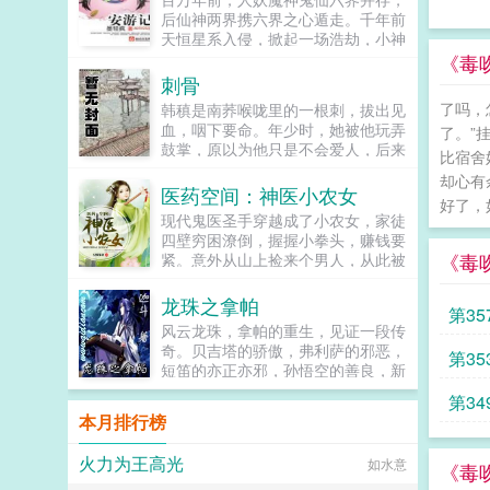
后仙神两界携六界之心遁走。千年前
天恒星系入侵，掀起一场浩劫，小神
域四神兽之一安凰舞因爱人背叛，同
《毒
归于尽，为六界留下一线生机。五百
刺骨
年后，魂魄重聚，再世为人。本以为
了吗，
韩稹是南荞喉咙里的一根刺，拔出见
收几个徒弟，得一世安稳，熟料风云
血，咽下要命。年少时，她被他玩弄
了。”
再起。走六界，踏星系，遇故人，战
鼓掌，原以为他只是不会爱人，后来
虫族。所谓相逢一笑泯恩仇，不过只
比宿舍
才明白，他深情起来，比谁都舍得。
是个传说而已。神族再临，方知罗网
却心有
他只是，不愿爱她。后来，她剥皮削
医药空间：神医小农女
之下，命运蛊中，唯有胜者，才可安
好了，
骨，失去所有，痛苦重生，变成不爱
游天际。...
现代鬼医圣手穿越成了小农女，家徒
他的模样。...
四壁穷困潦倒，握握小拳头，赚钱要
《毒
紧。意外从山上捡来个男人，从此被
缠上，其曰看光本世子的身子，就得
负责！某人...
龙珠之拿帕
第35
风云龙珠，拿帕的重生，见证一段传
奇。贝吉塔的骄傲，弗利萨的邪恶，
第35
短笛的亦正亦邪，孙悟空的善良，新
生的拿帕怎样搅出不一样的世界，更
第3
加精彩绚丽，尽在龙珠之拿帕迦斗...
本月排行榜
火力为王高光
如水意
《毒