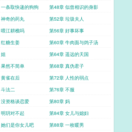
章 一条取快递的狗狗
第48章 似曾相识的身影
章 神奇的药丸
第52章 垃圾夫人
章 喂江耕樵吗
第56章 好事坏事
章 红糖生姜
第60章 牛肉面与鸽子汤
 姐
第64章 遥远的天国
章 果然不简单
第68章 真伪君子
章 黄雀在后
第72章 人性的弱点
 斗法二
第76章 不服
章 没资格谈恋爱
第80章 妈
章 明玥对不起
第84章 女儿与媳妇
章 她们是你女儿吧
第88章 一枚暖男