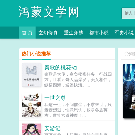
鸿蒙文学网
首 页
玄幻修真
重生穿越
都市小说
军史小说
热门小说推荐
鸿
秦歌的桃花劫
秦歌是大佬，身负秘密任务，征战四
方，且看五哥人品爆发，美女相伴，
纵横四海，逍遥快活。...
一世之尊
我这一生，不问前尘，不求来世，只
轰轰烈烈，快意恩仇，败尽各族英
杰，傲笑六道神魔！...
安游记
百万年前，人妖魔神鬼仙六界并存，