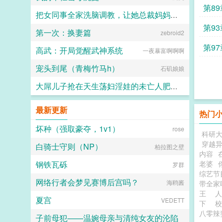
第8
把女同事全家洗脑调教，让她总裁妈妈和警花姐姐成为淫荡的便器母猪
第9
第一次：换妻篇
世界在跃动
zebroid2
第9
高武：开局觉醒武神系统
一夜暴富啊啊啊
宠头到尾（青梅竹马h）
石矶娘娘
大屌儿子抢在天生荡妇淫娃的未亡人肥臀丝袜美母找野男人前用大鸡巴暴力占有骚妈子宫
大阴雄
最新更新
热门
坏种（强取豪夺，1v1）
rose
科研
穿越
白骑士守则（NP）
柏拉图之壁
内容
钢铁瓦砾
老婆
罗群
综艺节
网络行者会梦见赛博后宫吗？
海鸥酱
带全家
王
人
夏宫
VEDETT
下
校
八零辣
子前母犯——温婉母亲与清纯女友的沦陷