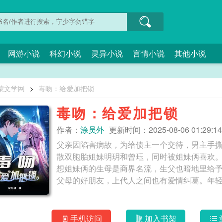
网游小说
科幻小说
灵异小说
言情小说
其他小说
蒙文学网
>
毒吻：给爱加把锁
毒吻：给爱加把锁
作者：
涂员外
更新时间：2025-08-06 01:29:14
父亲因陷害病故，为给债主一个交待，男主手
散双胞胎姐妹明玥和曾珏，同时被姐妹俩喜欢
想姐妹俩的生母是商界名流，生父也暗地里给
手机访问
加入书架