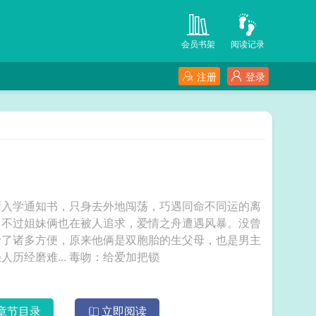
会员书架
阅读记录
注册
登录
撕入学通知书，只身去外地闯荡，巧遇同命不同运的离
。不过姐妹俩也在被人追求，爱情之舟遭遇风暴。没曾
予了诸多方便，原来他俩是双胞胎的生父母，也是男主
父母的好朋友，上代人之间也有爱情纠葛。年轻人历经磨难... 毒吻：给爱加把锁
章节目录
立即阅读