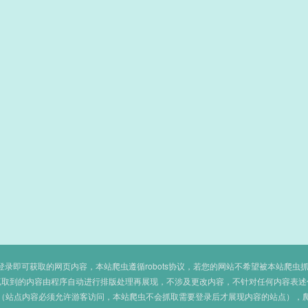
即可获取的网页内容，本站爬虫遵循robots协议，若您的网站不希望被本站爬虫抓取，可
抓取到的内容由程序自动进行排版处理再展现，不涉及更改内容，不针对任何内容表述
（站点内容必须允许游客访问，本站爬虫不会抓取需要登录后才展现内容的站点），