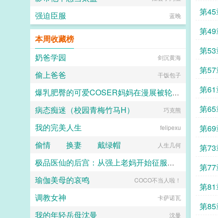
第4
强迫臣服
蓝晚
第49
本周收藏榜
第5
奶爸学园
剑沉黄海
第5
偷上爸爸
干饭包子
第6
爆乳肥臀的可爱COSER妈妈在漫展被轮成母猪了！（加料无绿改）
第6
病态痴迷（校园青梅竹马H）
shanwuzhe
巧克熊
我的完美人生
第6
felipexu
偷情 换妻 戴绿帽
人生几何
第7
极品医仙的后宫：从强上老妈开始征服绿主全家
第7
瑜伽美母的哀鸣
COCO不当人啦！
雨夜独醉
第8
调教女神
卡萨诺瓦
第8
我的年轻岳母沈曼
沈曼