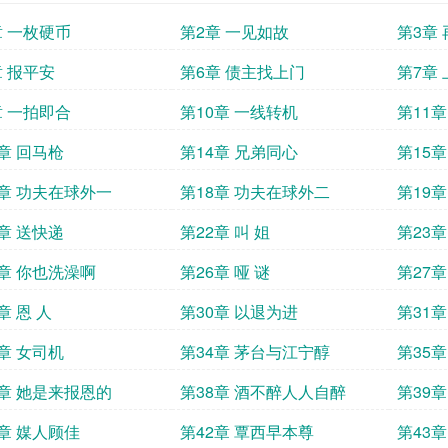
章 一枚硬币
第2章 一见如故
第3章
章 报平安
第6章 债主找上门
第7章
章 一拍即合
第10章 一线转机
第11
3章 回马枪
第14章 兄弟同心
第15
7章 功夫在球外一
第18章 功夫在球外二
第19章
1章 送快递
第22章 叫 姐
第23章
5章 你也洗澡啊
第26章 哑 谜
第27章
章 恩 人
第30章 以退为进
第31章
3章 女司机
第34章 茅台与江宁醇
第35章
7章 她是来报恩的
第38章 酒不醉人人自醉
第39章
1章 媒人顾佳
第42章 覃西早本尊
第43章