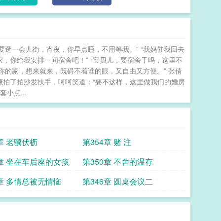
要逛一会儿街，宵夜，你早点睡，不用等我。” “我妈催我回去
，你给我安排一间宿舍吧！” “宝贝儿，要宿舍干吗，这里不
你的家，想来就来，既碍不着谁的眼，又自由又方便。” 张倩
小谦拍了拍沙发扶手，呵呵笑道：“要不这样，这里做我们的婚房
小点...
章 老骥伏枥
第354章 赌 注
1章 坐在车后座的女孩
第350章 不舍的温存
7章 多情总被无情恼
第346章 圆桌会议二