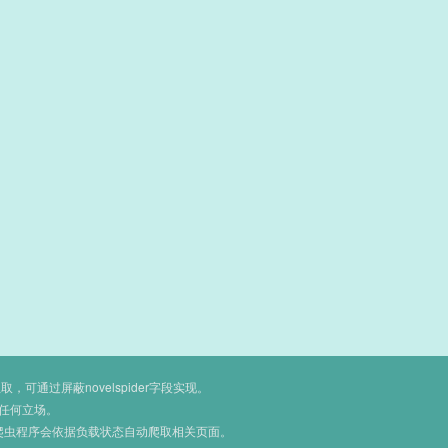
通过屏蔽novelspider字段实现。
任何立场。
爬虫程序会依据负载状态自动爬取相关页面。