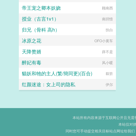
帝王宠之卿本妖娆
顾南西
授业（古言1v1）
南玥惜
归兄（骨科 高h）
扶白
冰原之花
OFO小黄车
天降赘婿
薛不是
醉妃有毒
风小暖
貓妖和牠的主人(繁/簡同更)(百合)
箖箊
红颜迷途：女上司的隐私
伊尔
本站所有内容来源于互联网公开且无需登录
本站仅对
同时您可手动提交相关目标站点网址给我们