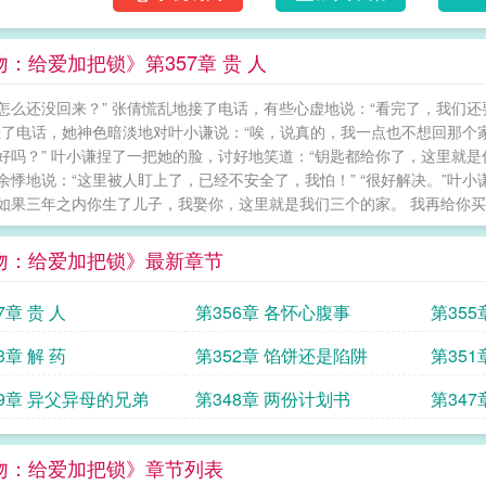
吻：给爱加把锁》第357章 贵 人
怎么还没回来？” 张倩慌乱地接了电话，有些心虚地说：“看完了，我们还
挂了电话，她神色暗淡地对叶小谦说：“唉，说真的，我一点也不想回那个家
好吗？” 叶小谦捏了一把她的脸，讨好地笑道：“钥匙都给你了，这里就是
余悸地说：“这里被人盯上了，已经不安全了，我怕！” “很好解决。”叶
如果三年之内你生了儿子，我娶你，这里就是我们三个的家。 我再给你买套
吻：给爱加把锁》最新章节
7章 贵 人
第356章 各怀心腹事
第355
3章 解 药
第352章 馅饼还是陷阱
第35
49章 异父异母的兄弟
第348章 两份计划书
第34
吻：给爱加把锁》章节列表