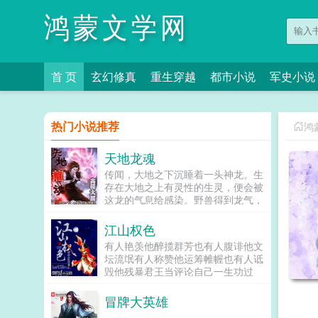
鸿蒙文学网
首 页
玄幻修真
重生穿越
都市小说
军史小说
热门小说推荐
鸿
天地龙魂
传闻，大地之下沉睡着一头神龙。生
存在大地之上有灵性的生灵，便会被
这龙的气息给感染。野兽得到龙气，
变化成为强大的龙兽，比如蛮横火鳞
野猪龙，可爱的水泡泡鱼龙兽。而
江山权色
人，吸收到了龙的气息之后，为了守
有人艳羡他醉揽群芳也有人腹诽他文
护其他人类则会变成强大的龙战士。
坛流氓有人称赞他运筹帷幄也有人诋
他们自称龙裔，龙的传人！人们称呼
毁他残暴君王当评论自己一生功过
他们为龙玄。这个故事，就是讲龙
时，他却是坦然道出十六字天道煌
裔，龙的传人的故事。...
煌，国祚永昌，汉魂不...
冒牌大英雄
...