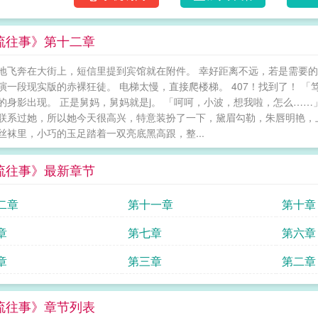
流往事》第十二章
地飞奔在大街上，短信里提到宾馆就在附件。 幸好距离不远，若是需要
演一段现实版的赤裸狂徒。 电梯太慢，直接爬楼梯。 407！找到了！ 「
的身影出现。 正是舅妈，舅妈就是j。 「呵呵，小波，想我啦，怎么……
联系过她，所以她今天很高兴，特意装扮了一下，黛眉勾勒，朱唇明艳，
丝袜里，小巧的玉足踏着一双亮底黑高跟，整...
流往事》最新章节
二章
第十一章
第十章
章
第七章
第六章
章
第三章
第二章
流往事》章节列表