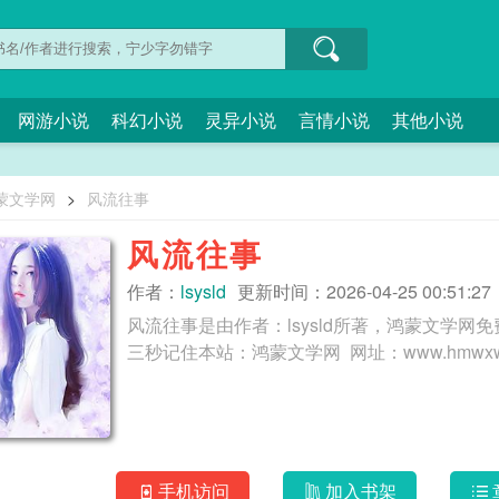
网游小说
科幻小说
灵异小说
言情小说
其他小说
蒙文学网
>
风流往事
风流往事
作者：
lsysld
更新时间：2026-04-25 00:51:27
风流往事是由作者：lsysld所著，鸿蒙文学
手机访问
加入书架