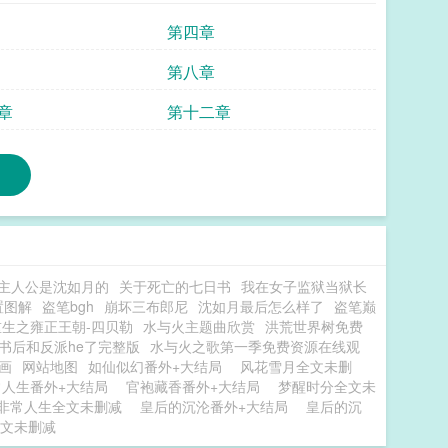
第四章
第八章
章
第十二章
主人公是沈如月的
关于死亡的七日书
我在女子监狱当狱长
置图解
盗笔bgh
崩坏三布郎尼
沈如月最后怎么样了
盗笔巅
重生之雍正王朝-四贝勒
水与火主题曲欣赏
洪荒世界树免费
书后和反派he了完整版
水与火之歌第一季免费资源在线观
画
网站地图
如仙似幻番外+大结局
风花雪月全文未删
常人生番外+大结局
官袍藏香番外+大结局
梦醒时分全文未
非常人生全文未删减
皇后的沉沦番外+大结局
皇后的沉
文未删减