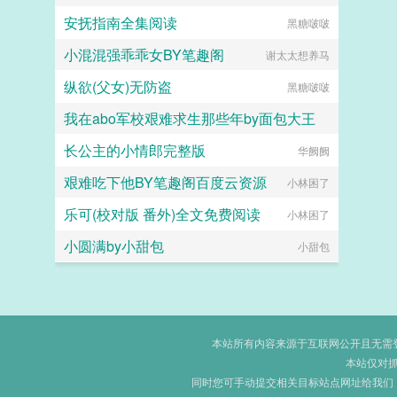
安抚指南全集阅读
黑糖啵啵
小混混强乖乖女BY笔趣阁
谢太太想养马
纵欲(父女)无防盗
黑糖啵啵
我在abo军校艰难求生那些年by面包大王
长公主的小情郎完整版
面包大王
华阙阙
艰难吃下他BY笔趣阁百度云资源
小林困了
乐可(校对版 番外)全文免费阅读
小林困了
小圆满by小甜包
小甜包
本站所有内容来源于互联网公开且无需登录
本站仅对
同时您可手动提交相关目标站点网址给我们