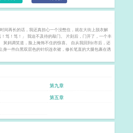
的时间再长的话，我还真担心一个没憋住，就在大街上脱衣解
笃！笃！笃！」 我迫不及待的敲门。 片刻后，门开了，一个丰
」 舅妈调笑道，脸上掩饰不住的惊喜。 自从我回到c市后，还
上身一件白黑双层色的针织连衣裙，修长笔直的大腿包裹在诱
第九章
第五章