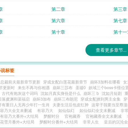
章
第二章
第三章
章
第六章
第七章
章
第十章
第十一
查看更多章节...
小说标签
女总裁前夫最新章节更新
穿成女配白莲花最新章节
崩坏3加料在哪看
女
节更新时
来生不再与你相遇
崩坏三莎布
圣墟0
妖域三个boss卡怪位
古代有炮灰这个词吗
沈如月真实身份是什么
崩坏三 b
沈如月短剧
日落虞渊和渠福启
崩坏3加布
崩坏三布朗尼
穿成女配撩到男主全集
穿
开有重日人无再少年打一生肖
夫妻生活后包皮红肿
这辈子我要当至尊漫
容乃大全文未删减
有容乃大
如仙似幻
如仙似幻全文未删减
非
有容乃大番外+大结局
梦醒时分
官袍藏香
官袍藏香全文未删减
花雪月番外+大结局
梦醒时分番外+大结局
非常人生
皇后的沉沦全