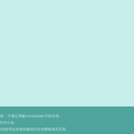
通过屏蔽novelspider字段实现。
任何立场。
爬虫程序会依据负载状态自动爬取相关页面。