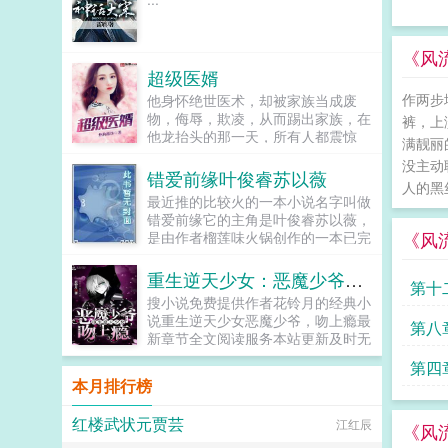
《风
超级医婿
作两步
他身怀绝世医术，却被家族当成废
物，侮辱，欺凌，从而踢出家族，在
裤，上
他龙抬头的那一天，所有人都震惊
满靓丽
了。本以为是废物的他竟然是人人惹
没主动
不起的王者。...
错爱前缘叶俊睿苏以薇
人的黑
最近推的比较火的一本小说名字叫做
错爱前缘它的主角是叶俊睿苏以薇，
《风
是由作者榴莲味火锅创作的一本已完
结小说，该小说来源于掌中云猪猪中
文网为您提供错爱前缘的最新简介叶
重生逆天少女：恶魔少爷，吻上瘾
第十
俊博趁事情还没闹大，顶着周围的舆
搜小说免费提供作者花铃月的经典小
论压力，立刻叶俊睿给拉到一边哥，
说重生逆天少女恶魔少爷，吻上瘾最
第八
咱们说好的在公共场合要守礼一点，
新章节全文阅读服务本站更新及时无
爷爷去世前的教诲你都忘了吗？...
弹窗广告欢迎光临观看小说她从生下
第四
来就不祥之人，克母克父，一心想要
本月排行榜
进入学院学习的她，却被迫要给东方
家那虐人的废材少爷做未婚妻，谁知
红楼武状元贾芸
江红辰
道，这少爷是个扮猪吃老虎的人。我
《风
生来克死了母亲，传闻我克母克父，