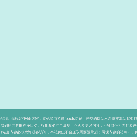
即可获取的网页内容，本站爬虫遵循robots协议，若您的网站不希望被本站爬虫抓取，可
抓取到的内容由程序自动进行排版处理再展现，不涉及更改内容，不针对任何内容表述
（站点内容必须允许游客访问，本站爬虫不会抓取需要登录后才展现内容的站点），