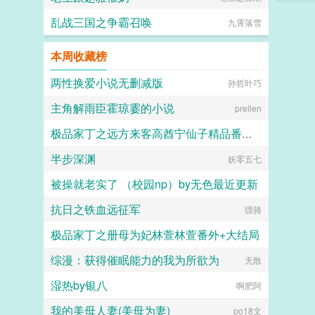
乱战三国之争霸召唤
九霄落雪
本周收藏榜
两性换爱小说无删减版
孙哲叶巧
主角解雨臣霍琼霎的小说
prellen
极品家丁之远方来客高酋宁仙子精品番外篇
半步深渊
妖零五七
slow00
被操就老实了 （校园np）by无色最近更新
抗日之铁血远征军
无色
骠骑
极品家丁之册母为妃林萱林萱番外+大结局
综漫：获得催眠能力的我为所欲为
西门菁菁
无散
湿热by银八
啊肥阿
我的美母人妻(美母为妻)
po18文