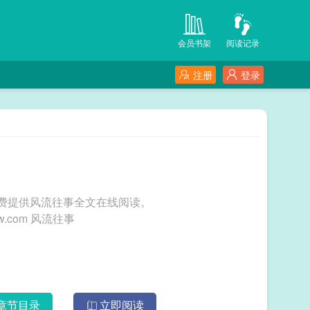
会员书架
阅读记录
注册
登录
网免费提供风流往事全文在线阅读。
三秒记住本站：鸿蒙文学网 网址：www.hmwxw.com 风流往事
章节目录
立即阅读