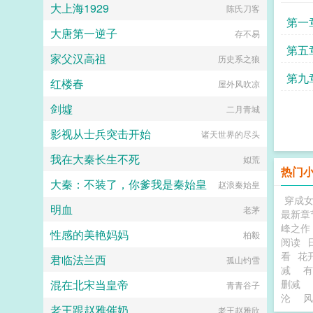
大上海1929
陈氏刀客
还克丈夫，你确定要我？白卿卿问。
第一
你克夫，我克妻，刚好，咱们俩在一
大唐第一逆子
存不易
起天下无敌。白卿卿都说东方家的少
爷嗜血成瘾，给他选定的未婚妻最后
第五
家父汉高祖
历史系之狼
一个个都死了。所有人都觉得白卿卿
这次死定了，可是白卿卿怎么觉得自
第九
红楼春
屋外风吹凉
己命这么长呢？这个表面...
剑墟
二月青城
影视从士兵突击开始
诸天世界的尽头
我在大秦长生不死
姒荒
热门
大秦：不装了，你爹我是秦始皇
赵浪秦始皇
穿成
明血
老茅
最新章
峰之作
性感的美艳妈妈
柏毅
阅读
看
花
君临法兰西
孤山钓雪
减
有
混在北宋当皇帝
删减
青青谷子
沦
风
老王跟赵雅催奶
老王赵雅欣