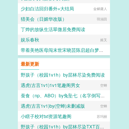
少妇白洁回归番外+大结局
金鳞庸人
猎美会（日媚华改版）
羽溺田
丁烨的放纵生活翠微居免费阅读
娱乐春秋
yuan19971004
姬叉
带着美艳医母闯末世宋晓芸陈启超白梦胧番外+大结局
画纯爱的JIN
最新更新
野孩子（校园1v1h）by层林尽染免费阅读
遇虎(古言1v1)1v1笔趣阁男女
层林尽染
空蝉
蚕食（np、ABO）by兔坠七（名字倒写版）免费阅读
遇虎(古言1v1)by(空蝉)未删减版
兔坠七（名字倒写版）
空蝉
小瞎子校对txt资源笔趣阁
苏玛丽
野孩子（校园1v1h）by层林尽染TXT百度网盘