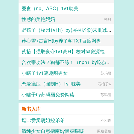
蚕食（np、ABO）1v1耽美
层林尽染
性感的美艳妈妈
兔坠七（名字倒写版）
柏毅
野孩子（校园1v1h）by(层林尽染)未删减版
葬心雪 (古言H)by养了萌TXT百度网盘
层林尽染
贰拾【强取豪夺1v1高H】校对txt资源笔趣阁
养了萌
合欢宗功法？狗都不练！（nph）by吃点好的TXT百度网盘
boldness
小瞎子1v1笔趣阁男女
吃点好的
苏玛丽
恋爱瘾症（强制H）1v1耽美
石榴子w
小瞎子by苏玛丽免费阅读
苏玛丽
新书入库
逗比爱卖萌姐控弟弟
不相逢
清纯少女自慰指南by黑糖啵啵
黑糖啵啵