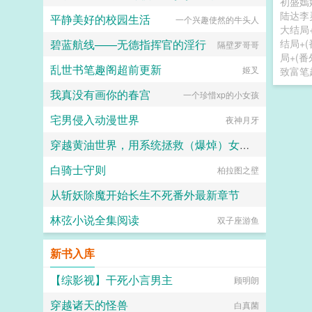
初盛嫣
陆达李
平静美好的校园生活
一个兴趣使然的牛头人
大结局+
碧蓝航线——无德指挥官的淫行
结局+(
隔壁罗哥哥
局+(番
乱世书笔趣阁超前更新
姬叉
致富笔
我真没有画你的春宫
一个珍惜xp的小女孩
宅男侵入动漫世界
夜神月牙
穿越黄油世界，用系统拯救（爆焯）女主角们！
白骑士守则
教皇教皇皇
柏拉图之壁
从斩妖除魔开始长生不死番外最新章节
林弦小说全集阅读
双子座游鱼
陆月十九
新书入库
【综影视】干死小言男主
顾明朗
穿越诸天的怪兽
白真菌