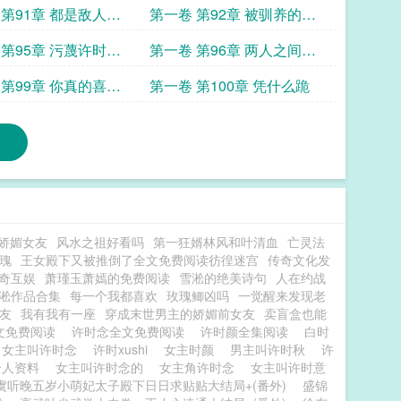
恪家里
 第91章 都是敌人和
第一卷 第92章 被驯养的金
丝雀
 第95章 污蔑许时颜
第一卷 第96章 两人之间的
关系
 第99章 你真的喜欢
第一卷 第100章 凭什么跪
娇媚女友
风水之祖好看吗
第一狂婿林风和叶清血
亡灵法
瑰
王女殿下又被推倒了全文免费阅读彷徨迷宫
传奇文化发
奇互娱
萧瑾玉萧嫣的免费阅读
雪淞的绝美诗句
人在约战
淞作品合集
每一个我都喜欢
玫瑰鲫凶吗
一觉醒来发现老
友
我有我有一座
穿成末世男主的娇媚前女友
卖盲盒也能
文免费阅读
许时念全文免费阅读
许时颜全集阅读
白时
女主叫许时念
许时xushi
女主时颜
男主叫许时秋
许
个人资料
女主叫许时念的
女主角许时念
女主叫许时意
虞听晚五岁小萌妃太子殿下日日求贴贴大结局+(番外)
盛锦