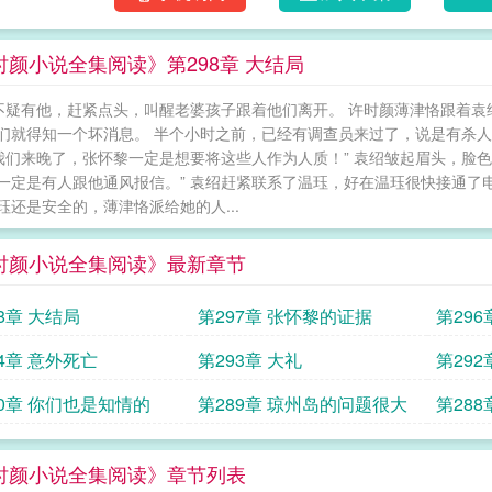
时颜小说全集阅读》第298章 大结局
人不疑有他，赶紧点头，叫醒老婆孩子跟着他们离开。 许时颜薄津恪跟着
们就得知一个坏消息。 半个小时之前，已经有调查员来过了，说是有杀
“我们来晚了，张怀黎一定是想要将这些人作为人质！” 袁绍皱起眉头，脸色
一定是有人跟他通风报信。” 袁绍赶紧联系了温珏，好在温珏很快接通了
珏还是安全的，薄津恪派给她的人...
时颜小说全集阅读》最新章节
8章 大结局
第297章 张怀黎的证据
第29
94章 意外死亡
第293章 大礼
第29
90章 你们也是知情的
第289章 琼州岛的问题很大
第28
时颜小说全集阅读》章节列表