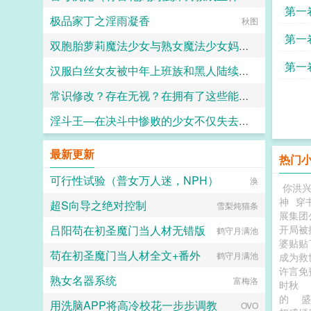
第一
极品家丁之淫雨凝香
佚名
秋图
白
第一
双胞胎萝莉魔法少女与熟女魔法少女妈妈的母女井
第一
汉服白丝女友被中年上班族和黑人陆续强奸
少水多文酱
别墅
常识修改？存在无视？在拥有了这些能力以后，自然是要好好玩弄崩铁和绝区零的漂亮女角色
佚名
淫斗王—在决斗中惨败的少女不仅失去心爱的卡片精灵连自己都被捕做性奴的黑暗决斗
绝情小猫咪
夜幕的狩猎者
最新更新
热门
可行性试验（普女万人迷，NPH）
涣
你洪
神
穿
超S向导之绝对控制
雪梨炖猫条
展集团
吕阳苟在初圣魔门当人材无错版
开局被
鹤守月满池
婆贴贴了
苟在初圣魔门当人材全文+番外
鹤守月满池
成为救
许言免
熟女名器系统
富梅洛
时秋
的
盛
用洗脑APP将高冷校花一步步调教
OVO