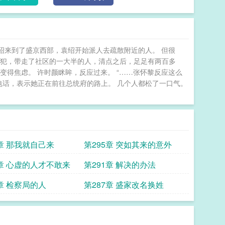
袁绍来到了盛京西部，袁绍开始派人去疏散附近的人。 但很
人犯，带走了社区的一大半的人，清点之后，足足有两百多
变得焦虑。 许时颜眯眸，反应过来。 “……张怀黎反应这么
电话，表示她正在前往总统府的路上。 几个人都松了一口气。
6章 那我就自己来
第295章 突如其来的意外
2章 心虚的人才不敢来
第291章 解决的办法
8章 检察局的人
第287章 盛家改名换姓