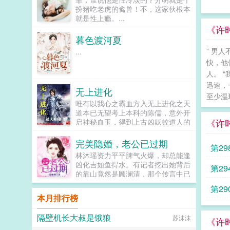
一个政党！他建立了辉煌的帝国他建
扮猪吃老虎的禽兽！不，这家伙根本
立了神秘的庙会...
就是性上瘾。...
《许
暮色渡河夏
” 男
...
快，他
人。 
迅速，
无上进化
至少温
唯有以我心之霸血方入无上进化之天
道本已无望考上本科的陈儒，意外开
《许
启神秘血玉，得到上古凶妖蚊道人的
修炼传承，从而走上了一条绝世进化
的道路。从此，我心唯扬，神魔辟
完美隐婚，老公已过期
第29
易！逆天新书狂神进化开张，恳求大
林沐瑶资力平平脾气火爆，却总能逢
家的会员点击推荐票收藏支持。感谢
凶化吉如鱼得水。有记者挖出她背后
第2
易风逆天兄弟提供一群
的靠山竟然是顾澜清，那个传言中已
（70157135）已满感谢夜烟头兄弟
婚却从不带妻子露面的男人。记者请
提供二群108085340已满感谢夜冥
第2
问林小姐，您和顾爷是什么关系？林
真人提供三群244699825有空...
本月排行榜
沐瑶笑隐婚隐成过期的老公，我正在
申请退货。晚上顾澜清把她堵在卧室
隔壁机长大叔是饿狼
苏沫沫
听说你想退货？林沐瑶嘤嘤嘤过期不
《许
退货，留着当传家宝吗？...