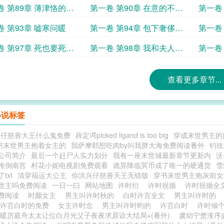
会是什么下场
卷 第89章 薄津恪的坦
第一卷 第90章 在意的不是
第一卷
合作而是她
叛徒
卷 第93章 嘘寒问暖
第一卷 第94章 包下奢侈品
第一卷
店
偷包包
卷 第97章 死也要死在
第一卷 第98章 我和夫人有
第一卷
失远迎
薄津恪
查看更多章节...
小说标签
兴仔慈善大王什么鬼免费
薛定谔picked ligand is too big
穿成末世男主的
书末世男主抱着女主的
我萨摩耶想吃肉by叫我胖大海免费阅读番外
钓玫
公司简介
最后一个赶尸人实力划分
我有一座末世城最新章节更新内
沃
推倒南宫
村花小妮电视剧免费观看
诡异降临冥币成了唯一的硬通货
雪
txt
清穿福运大公主
你洪兴仔慈善天王无错版
穿书末世男主炮灰前女
世主吗免费阅读
一日一曰
网站地图
许时衍
许时祝循
许时祝循全
费阅读
时颜女主
男主叫许时秋的
白时许言全文
男主叫许时的
许言白时的免费
女主许时念
男主叫许时昀的
许言白时
许时倾
暖厉庭舟太太让位白月光父子夜夜求原谅大结局+(番外)
虞幼宁楚淮序