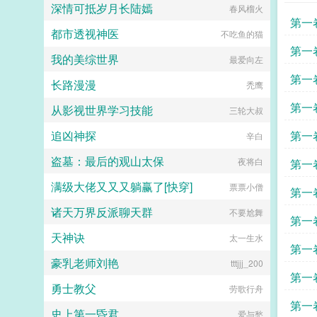
深情可抵岁月长陆嫣
春风榴火
第一
都市透视神医
不吃鱼的猫
第一
我的美综世界
最爱向左
第一
长路漫漫
禿鹰
第一
从影视世界学习技能
三轮大叔
追凶神探
第一
辛白
盗墓：最后的观山太保
孩子
夜将白
第一
满级大佬又又又躺赢了[快穿]
票票小僧
事
第一
诸天万界反派聊天群
不要尬舞
第一
天神诀
太一生水
第一
豪乳老师刘艳
tttjjj_200
第一
勇士教父
劳歌行舟
第一
史上第一昏君
爱与愁