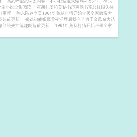
)
高武叶尘武学太内卷一不小心速通大结局+(番外)
徐东
叶尘小说全集阅读
霍斯礼姜沁姜秘书甩离婚书霍总红眼失控
前更新
徐东陆达李灵1961饥荒从打猎开始带领全家致富大
阁超前更新
盛锦初盛嫣嫣雪夜活埋后我夺了假千金凤命大结
总红眼失控笔趣阁超前更新
1961饥荒从打猎开始带领全家