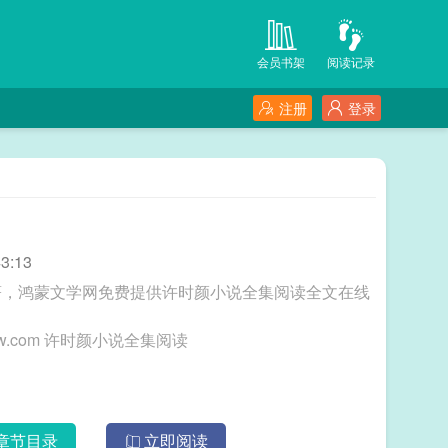
会员书架
阅读记录
注册
登录
3:13
著，鸿蒙文学网免费提供许时颜小说全集阅读全文在线
三秒记住本站：鸿蒙文学网 网址：www.hmwxw.com 许时颜小说全集阅读
章节目录
立即阅读