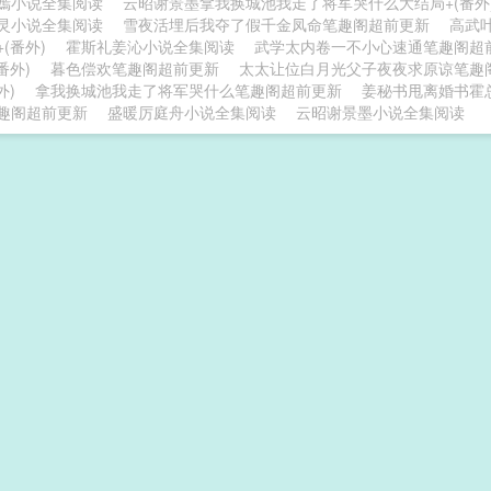
嫣小说全集阅读
云昭谢景墨拿我换城池我走了将军哭什么大结局+(番外
灵小说全集阅读
雪夜活埋后我夺了假千金凤命笔趣阁超前更新
高武
(番外)
霍斯礼姜沁小说全集阅读
武学太内卷一不小心速通笔趣阁超
番外)
暮色偿欢笔趣阁超前更新
太太让位白月光父子夜夜求原谅笔趣
外)
拿我换城池我走了将军哭什么笔趣阁超前更新
姜秘书甩离婚书霍
趣阁超前更新
盛暖厉庭舟小说全集阅读
云昭谢景墨小说全集阅读