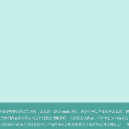
即可获取的网页内容，本站爬虫遵循robots协议，若您的网站不希望被本站爬虫抓取，可
抓取到的内容由程序自动进行排版处理再展现，不涉及更改内容，不针对任何内容表述
（站点内容必须允许游客访问，本站爬虫不会抓取需要登录后才展现内容的站点），