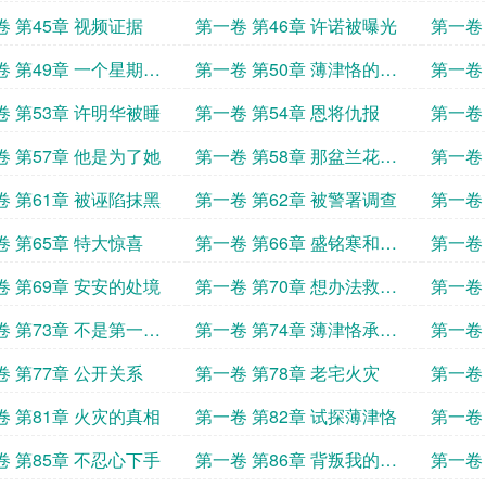
卷 第45章 视频证据
第一卷 第46章 许诺被曝光
第一卷
谅
卷 第49章 一个星期后
第一卷 第50章 薄津恪的目
第一卷
的
卷 第53章 许明华被睡
第一卷 第54章 恩将仇报
第一卷
卷 第57章 他是为了她
第一卷 第58章 那盆兰花像
第一卷
是他的命
的女孩
卷 第61章 被诬陷抹黑
第一卷 第62章 被警署调查
第一卷
卷 第65章 特大惊喜
第一卷 第66章 盛铭寒和盛
第一卷
家的关系
是毒药
卷 第69章 安安的处境
第一卷 第70章 想办法救安
第一卷
安
作
卷 第73章 不是第一次
第一卷 第74章 薄津恪承认
第一卷
了
卷 第77章 公开关系
第一卷 第78章 老宅火灾
第一卷
卷 第81章 火灾的真相
第一卷 第82章 试探薄津恪
第一卷
卷 第85章 不忍心下手
第一卷 第86章 背叛我的人
第一卷