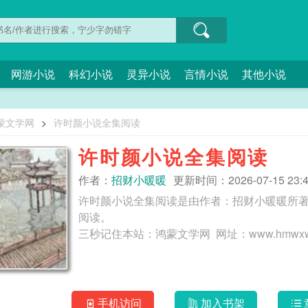
网游小说
科幻小说
灵异小说
言情小说
其他小说
蒙文学网
>
许时颜小说全集阅读
许时颜小说全集阅读
作者：
招财小暖暖
更新时间：2026-07-15 23:4
许时颜小说全集阅读是由作者：招财小暖暖所
阅读。
手机访问
加入书架