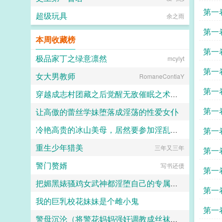
第一
超级玩具
余之雨
第一
本周收藏榜
回家
第一
极品家丁之绿意凛然
mcylyt
第一
女大男教师
RomaneContiaY
第一
穿越成志村团藏之后觉醒无敌催眠之术，先将五代目火影纲手洗脑改造成乳牛母畜随后征服
第一
让高傲的蕾丝学妹堕落成淫荡的性爱女仆
艾瑞达
冷艳高贵的冰山美母，居然要参加淫乱家长会
第一
安迪斯是是
重生少年猎美
三年又三年
小鹿斑比
第一
警门赘婿
写书还债
接吻
第一
把媚黑婊骚鸡女武神都淫堕自己的专属肉便器
第一
我的巨乳校花妹妹是个雌小鬼
沐雨晴枫
第一
警母沉沦（将警花妈妈强奸调教成丝袜孕奴））
橘子不爱吃的是みかん