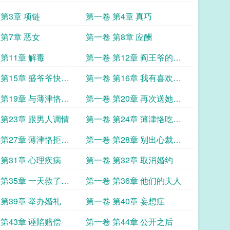
 第3章 项链
第一卷 第4章 真巧
 第7章 恶女
第一卷 第8章 应酬
第11章 解毒
第一卷 第12章 阎王爷的女
儿
 第15章 盛爷爷快不
第一卷 第16章 我有喜欢的
人了
 第19章 与薄津恪的
第一卷 第20章 再次送她进
琼州岛
 第23章 跟男人调情
第一卷 第24章 薄津恪吃醋
了
 第27章 薄津恪拒绝
第一卷 第28章 别出心裁的
设计
 第31章 心理疾病
第一卷 第32章 取消婚约
 第35章 一天救了她
第一卷 第36章 他们的夫人
 第39章 举办婚礼
第一卷 第40章 妄想症
 第43章 诬陷赔偿
第一卷 第44章 公开之后