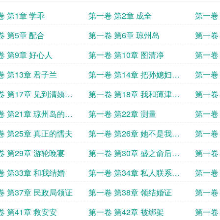
卷 第1章 学乖
第一卷 第2章 成全
第一卷
卷 第5章 配合
第一卷 第6章 琼州岛
第一卷
卷 第9章 好心人
第一卷 第10章 图清净
第一卷 
卷 第13章 君子兰
第一卷 第14章 把孙媳妇的
第一卷
位置让给你
行了
卷 第17章 见到清姨的
第一卷 第18章 我和薄津恪
第一卷
私定终身
关系
卷 第21章 琼州岛的往
第一卷 第22章 测量
第一卷
卷 第25章 真正的懦夫
第一卷 第26章 她不是我女
第一卷
朋友
联姻
卷 第29章 游轮晚宴
第一卷 第30章 盛之俞后悔
第一卷
了
卷 第33章 和我结婚
第一卷 第34章 私人联系方
第一卷
式
两次
卷 第37章 民政局领证
第一卷 第38章 领结婚证
第一卷
卷 第41章 救安安
第一卷 第42章 被绑架
第一卷