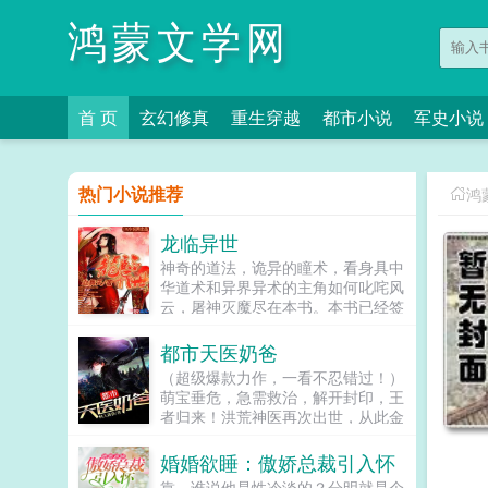
鸿蒙文学网
首 页
玄幻修真
重生穿越
都市小说
军史小说
热门小说推荐
鸿
龙临异世
神奇的道法，诡异的瞳术，看身具中
华道术和异界异术的主角如何叱咤风
云，屠神灭魔尽在本书。本书已经签
约，质量保证，请大家放心收藏阅
读！（推荐两位好友的强书，网游之
都市天医奶爸
红眼剑魔网游之热血狂战）书友qq
（超级爆款力作，一看不忍错过！）
群42947297他拥有这个大陆最神秘
萌宝垂危，急需救治，解开封印，王
的眼瞳轮回眼他拥有这个大陆最神秘
者归来！洪荒神医再次出世，从此金
的身份影月一族的唯一继承人他拥有
针度世，带着萌宝，笑傲三千世界！
这个大陆创世神都妒忌的运气狗屎运
还有萌宝她那冷艳总裁妈，也收
婚婚欲睡：傲娇总裁引入怀
若干年后一个传说兴起那是关于一个
了！！...
人的传说他建立了领导整个人类的第
靠，谁说他是性冷淡的？分明就是个