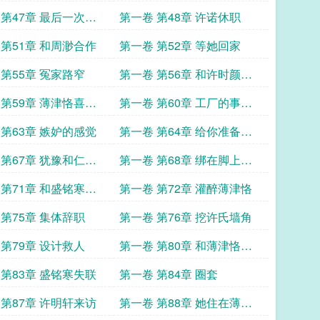
 第47章 最后一次原
第一卷 第48章 许诺休职
 第51章 和周渺合作
第一卷 第52章 等她回家
 第55章 冤家路窄
第一卷 第56章 和许时颜相
亲
 第59章 薄津恪喜欢
第一卷 第60章 工厂的事是
儿
意外
 第63章 嫉妒的感觉
第一卷 第64章 给你准备了
一个礼物
 第67章 犹豫和仁慈
第一卷 第68章 绑在脚上的
炸弹
 第71章 和盛铭寒合
第一卷 第72章 灌醉薄津恪
 第75章 集体辞职
第一卷 第76章 挖许氏墙角
 第79章 设计救人
第一卷 第80章 和薄津恪对
峙
 第83章 盛铭寒失联
第一卷 第84章 圈套
 第87章 许明轩来访
第一卷 第88章 她住在薄津