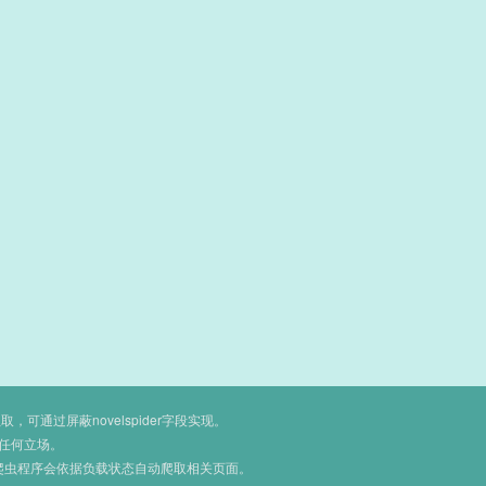
通过屏蔽novelspider字段实现。
任何立场。
爬虫程序会依据负载状态自动爬取相关页面。