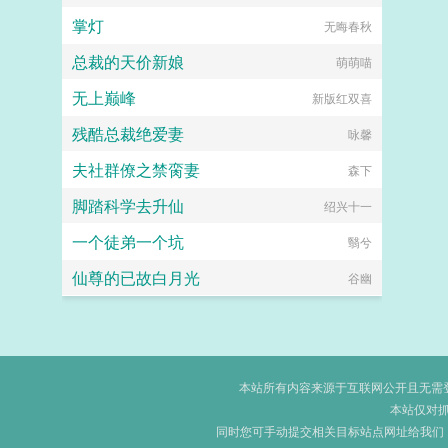
掌灯
无晦春秋
总裁的天价新娘
萌萌喵
无上巅峰
新版红双喜
残酷总裁绝爱妻
咏馨
夫社群僚之禁脔妻
森下
脚踏科学去升仙
绍兴十一
一个徒弟一个坑
翳兮
仙尊的已故白月光
谷幽
本站所有内容来源于互联网公开且无需登录
本站仅对
同时您可手动提交相关目标站点网址给我们