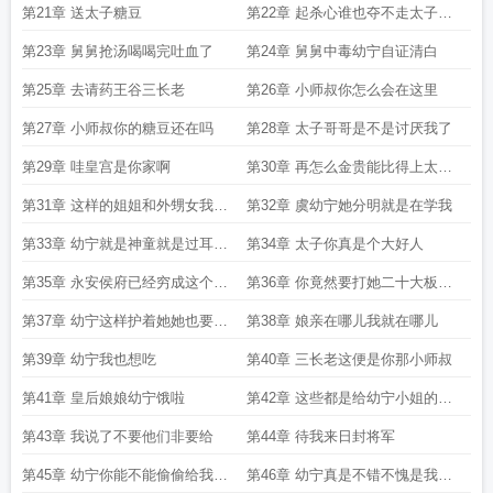
这边
第21章 送太子糖豆
第22章 起杀心谁也夺不走太子妃
之位
第23章 舅舅抢汤喝喝完吐血了
第24章 舅舅中毒幼宁自证清白
第25章 去请药王谷三长老
第26章 小师叔你怎么会在这里
第27章 小师叔你的糖豆还在吗
第28章 太子哥哥是不是讨厌我了
第29章 哇皇宫是你家啊
第30章 再怎么金贵能比得上太子
吗
第31章 这样的姐姐和外甥女我才
第32章 虞幼宁她分明就是在学我
不要
第33章 幼宁就是神童就是过耳不
第34章 太子你真是个大好人
忘
第35章 永安侯府已经穷成这个样
第36章 你竟然要打她二十大板你
子了
是要打死她吗
第37章 幼宁这样护着她她也要护
第38章 娘亲在哪儿我就在哪儿
着幼宁才行
第39章 幼宁我也想吃
第40章 三长老这便是你那小师叔
第41章 皇后娘娘幼宁饿啦
第42章 这些都是给幼宁小姐的赏
赐
第43章 我说了不要他们非要给
第44章 待我来日封将军
第45章 幼宁你能不能偷偷给我扎
第46章 幼宁真是不错不愧是我的