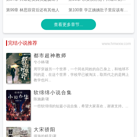
剥夺爵位
第99章 林思琼背后还有其他人
第100章 学正姨姨肚子里应该有小
宝宝了
查看更多章节...
完结小说推荐
www.hmwxw.com
都市超神教师
兮小林/著
周宇穿越另一个世界，一个同名同姓的自己身上，和地球不
同的是，在这个世界，学校早已被淘汰，取而代之的是网上
教学也叫...
软绵绵小说合集
陈施豪/著
一些软绵绵的短篇小说合集，希望大家喜欢，谢谢支持。...
大宋骄阳
填海的精灵/著