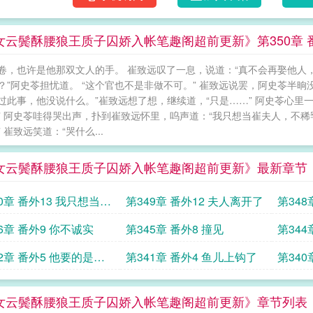
女云鬓酥腰狼王质子囚娇入帐笔趣阁超前更新》第350章 番
卷，也许是他那双文人的手。 崔致远叹了一息，说道：“真不会再娶他人，
？”阿史苓担忧道。 “这个官也不是非做不可。” 崔致远说罢，阿史苓半晌没
过此事，他没说什么。”崔致远想了想，继续道，“只是……” 阿史苓心里一
” 阿史苓哇得哭出声，扑到崔致远怀里，呜声道：“我只想当崔夫人，不稀
 崔致远笑道：“哭什么...
女云鬓酥腰狼王质子囚娇入帐笔趣阁超前更新》最新章节
0章 番外13 我只想当崔
第349章 番外12 夫人离开了
第348
约
6章 番外9 你不诚实
第345章 番外8 撞见
第344
2章 番外5 他要的是她
第341章 番外4 鱼儿上钩了
第340
满了厌
女云鬓酥腰狼王质子囚娇入帐笔趣阁超前更新》章节列表