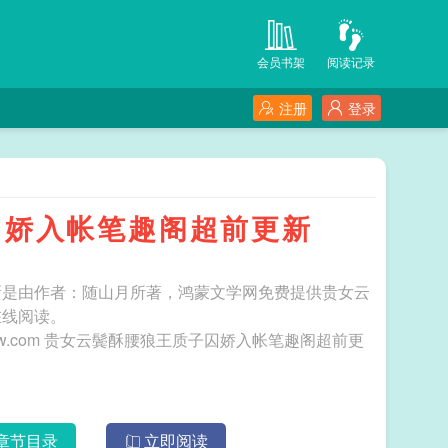
会员书架
阅读记录
注册
登录
囚娇入帐笔趣阁超前更新
新是由作者：随山月所著，鸿蒙文学网免费提供贵女云
在线阅读。
笔趣阁超前更
章节目录
立即阅读