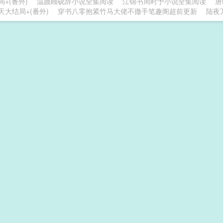
+(番外)
温颜顾砚辞小说全集阅读
江锦书周时予小说全集阅读
唐
天大结局+(番外)
穿书八零抱紧竹马大佬不撒手笔趣阁超前更新
陆夜