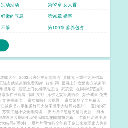
章 别动别动
第92章 女人香
章 鲜嫩的气息
第96章 婚事
 不够
第100章 蓄养包占
生攻略大全
2003出逃公主泰剧国语
异能女王重生之最强军
王陈玄武笔趣阁免费阅读
红尘 词
最强上门女婿秦立笔趣阁
华撼乐坛
最强上门女婿李浩王洁
武凌云
在同学综艺当对
删减版在线观看
脑叶文野
涂佛之宴经典语录
弃子成皇 免费
全文免费阅读
贵女娇嗔什么意思
贵女荣华全文免费阅
萤江越穿书八零抱紧竹马大佬不撒手大结局+(番外)
夏灼灼司
苏萤江越小说全集阅读
夜火缠绵笔趣阁超前更新
醉玉
毛绒绒说话我家变动物乐园笔趣阁超前更新
沈霜月裴觎小说
大结局+(番外)
夏灼灼司慎行全能真千金归来发现家人住狗