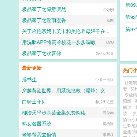
第8
极品家丁之绿意凛然
mcylyt
第9
极品家丁之淫雨凝香
秋图
第9
关于冷艳亲妈卡芙卡和美艳养母姬子在催眠洗脑之中变为浓妆艳抹的淫贱碧池婊子
用洗脑APP将高冷校花一步步调教
OVO
黄泉
极品家丁之欢喜佛
为生活写黃
最新更新
热门
淫书生
中原一点红
赶海
妻
契
穿越黄油世界，用系统拯救（爆焯）女主角们！
变成
白骑士守则
照组
教皇教皇皇
柏拉图之壁
阅读
柳浩天平步亲芸全集免费阅读
云朵cc
读
慎行小
熟女名器系统
富梅洛
生欢笔
全集阅
老婆帮我去偷情
李折枝