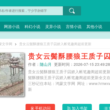
网游小说
科幻小说
灵异小说
言情小说
其他小说
蒙文学网
>
贵女云鬓酥腰狼王质子囚娇入帐笔趣阁超前更新
贵女云鬓酥腰狼王质子
作者：
随山月
更新时间：2026-07-15 23:49:28
贵女云鬓酥腰狼王质子囚娇入帐笔趣阁超前更
鬓酥腰狼王质子囚娇入帐笔趣阁超前更新全文
三秒记住本站：鸿蒙文学网 网址：www.hmwxw.com 贵女云鬓酥腰狼王质子囚娇入帐
新
手机访问
加入书架