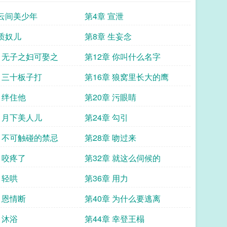
 云间美少年
第4章 宣泄
 质奴儿
第8章 生妄念
章 无子之妇可娶之
第12章 你叫什么名字
章 三十板子打
第16章 狼窝里长大的鹰
 绊住他
第20章 污眼睛
章 月下美人儿
第24章 勾引
章 不可触碰的禁忌
第28章 吻过来
 咬疼了
第32章 就这么伺候的
 轻哄
第36章 用力
 恩情断
第40章 为什么要逃离
 沐浴
第44章 幸登王榻