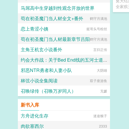
窝大结局
全家殡
马屌高中生穿越到性观念开放的世界
苟在初圣魔门当人材全文+番外
热爱生活的小东
鹤守月满池
恋上青涩小姨
挺哥头号粉丝
苟在初圣魔门当人材最新章节吕阳
鹤守月满池
主角王机玄小说番外
言归正传
约会大作战：关于Bed End线的五河士道重生的那些事
邪恶NTR勇者和人妻小队
虚无圣母
大阴雄
林弦小说全集阅读
双子座游鱼
召唤绿传（召唤万岁同人）
无媛
新书入库
方舟进化生存
迷途猴子
肉欲塞西尔
2333