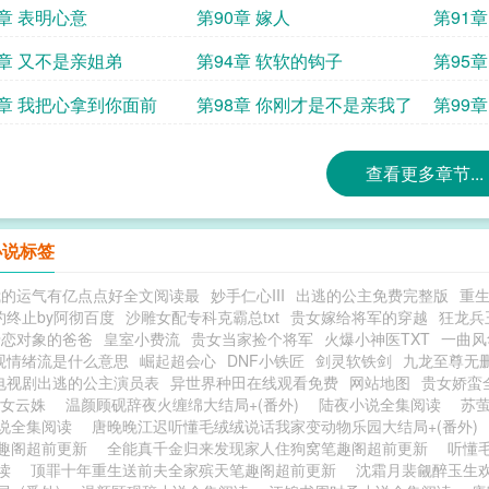
9章 表明心意
第90章 嫁人
第91
3章 又不是亲姐弟
第94章 软软的钩子
第95
7章 我把心拿到你面前
第98章 你刚才是不是亲我了
第99章
查看更多章节...
小说标签
我的运气有亿点点好全文阅读最
妙手仁心III
出逃的公主免费完整版
重
约终止by阿彻百度
沙雕女配专科克霸总txt
贵女嫁给将军的穿越
狂龙兵
暗恋对象的爸爸
皇室小费流
贵女当家捡个将军
火爆小神医TXT
一曲风
观情绪流是什么意思
崛起超会心
DNF小铁匠
剑灵软铁剑
九龙至尊无
电视剧出逃的公主演员表
异世界种田在线观看免费
网站地图
贵女娇蛮
贵女云姝
温颜顾砚辞夜火缠绵大结局+(番外)
陆夜小说全集阅读
苏
说全集阅读
唐晚晚江迟听懂毛绒绒说话我家变动物乐园大结局+(番外)
趣阁超前更新
全能真千金归来发现家人住狗窝笔趣阁超前更新
听懂
读
顶罪十年重生送前夫全家殡天笔趣阁超前更新
沈霜月裴觎醉玉生欢