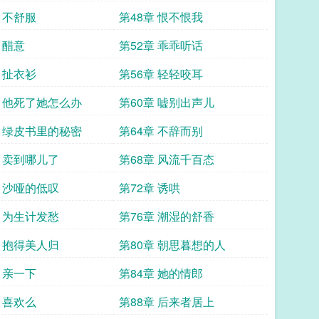
 不舒服
第48章 恨不恨我
 醋意
第52章 乖乖听话
 扯衣衫
第56章 轻轻咬耳
章 他死了她怎么办
第60章 嘘别出声儿
章 绿皮书里的秘密
第64章 不辞而别
章 卖到哪儿了
第68章 风流千百态
章 沙哑的低叹
第72章 诱哄
章 为生计发愁
第76章 潮湿的舒香
章 抱得美人归
第80章 朝思暮想的人
 亲一下
第84章 她的情郎
 喜欢么
第88章 后来者居上