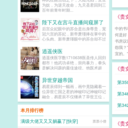
焰如雨下。大陆被炽炎吞噬，落入沸
为奴，为逆天改命，九天圣君回到三
腾的海水之中。我们的灵魂融入了背
百年前青年时期...
景辐射里，覆满大地。寂静的黑暗笼
《贵
罩整个星球，年复一年很狂拽酷叼霸
陛下又在宫斗直播间窥屏了
吧？不是我写的，by黑岛工作室amp
辐射书友群31141270，有兴趣的书
中的书
后宫众妃眼中的苏合是出身尊贵，宠
友可以加。申请验证写男女主角名
冠六宫的苏妃，新帝萧瑾捧在掌中的
何是好
字，否则不予通过！...
心头肉。新帝萧瑾眼中的苏合却不过
书房议
是他的权宜之计，为了保护心爱的白
怨我？
月光，在人前竖立的一块挡箭牌！。
逍遥侠医
宜的。”
待得工具失去作用，他自会除去！然
逍遥侠医字数1710638医圣传人回归
而苏合根本不在乎。来来来各位老铁
都市！他武功卓绝，崇尚暴力，拳头
刷个火箭666，今天我给大家表演个
《贵
是解决问题的最佳途径。他医术超
铁锅炖‘猪蹄’，皇家御制，天上地
群，针灸无双，小小银针足以起死回
下，仅此一只！...
生。他算命卜卦，无所不能，成为无
异世穿越帝国
第35
数绝色美女的梦中情人。且看一代医
易星辰得到一幅画，画中竟隐藏着一
圣传人月小天，如何在繁华都市脚踩
位异世亡国之君的神秘印记神秘印记
夫人
第34
纨绔男，坐拥白富美，一路高歌猛
融合，易星辰不仅继承了异世王位，
进，谱写一段属于自己的都市神
还拥有了穿越两界的空间通道。借助
话！...
第34
空间通道的便利，易星辰进行两界贸
本月排行榜
易，带领遗民重新走上复兴国家的道
的人
路，最终建立一个横跨两界的傲世帝
满级大佬又又又躺赢了[快穿]
票票小僧
国。（新书上传，一天稳定两更！）
《贵
（感谢书友们的关注！您的收藏点击