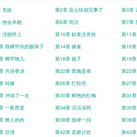
章 充妓
第2章 这么快就完事了
第3章
章 他会杀她
第6章 苟活
第7章
章 没能怀上
第10章 奴隶没有姓
第11
3章 我稀罕你的眼珠子
第14章 偷食
第15
7章 稀罕物儿
第18章 疯子
第19章
1章 共浴香汤
第22章 西施是谁
第23
章 转嫁
第26章 打轻些
第27
9章 冲动了一次
第30章 鲜艳的红梅
第31章
3章 一夜恩宠
第34章 活活溺死
第35章
7章 馋人的肉
第38章 放肆一回
第39章
章 活埋
第42章 卖娇讨欢
第43章