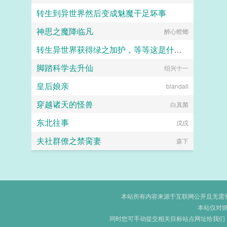
转生到异世界然后变成魅魔干足坏事
神思之魔降临凡
堂堂正正杜无月
醉心螳螂
转生异世界获得绿之加护，等等这是什么意思
脚踏科学去升仙
绍兴十一
色鬼2
皇后娘亲
blandall
穿越诸天的怪兽
白真菌
东北往事
戊戌
夫社群僚之禁脔妻
森下
本站所有内容来源于互联网公开且无需登录
本站仅对
同时您可手动提交相关目标站点网址给我们