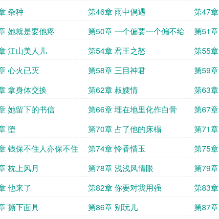
章 杂种
第46章 雨中偶遇
第47章
9章 她就是要他疼
第50章 一个偏要一个偏不给
第51章
3章 江山美人儿
第54章 君王之怒
第55章
7章 心火已灭
第58章 三目神君
第59
1章 拿身体交换
第62章 叔嫂情
第63
5章 她留下的书信
第66章 埋在地里化作白骨
第67
章 堕
第70章 占了他的床榻
第71
3章 钱保不住人亦保不住
第74章 怜香惜玉
第75
7章 枕上风月
第78章 浅浅风情眼
第79
1章 他来了
第82章 你要对我用强
第83章
5章 撕下面具
第86章 别玩儿
第87章