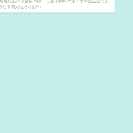
晚晚江迟小说全集阅读
江锦书周时予顶罪十年重生送前夫
万仙来朝大结局+(番外)