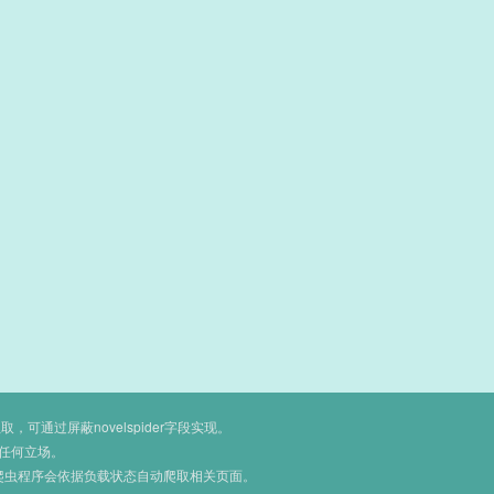
通过屏蔽novelspider字段实现。
任何立场。
爬虫程序会依据负载状态自动爬取相关页面。