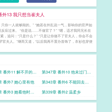
外13 我只想当崔夫人
只你一人就够闹的。” “她若在外乱说一气，影响你的官声如
反应过来。 “你是说……不做官了？” “嗯，适才我同兄长在
紧，追问：“只是什么？” “只是让你做不了官夫人，你会不会
罕官夫人。”继而又道，“以后我再不置办首饰了，衣衫也穿便
章 番外11 解不开的婚
第347章 番外10 他未过门的
妻子
章 番外7 她心里有他
第343章 番外6 不能回去太
晚
章 番外3 她看他时充
第339章 番外2 温柔乡
恶