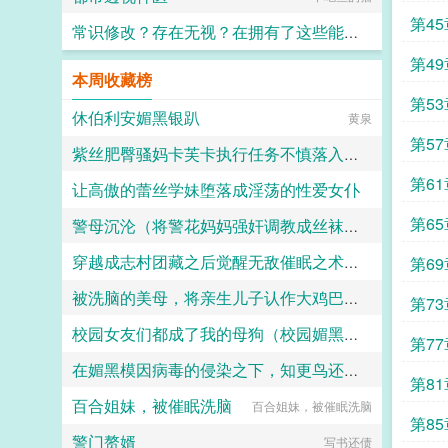
第45
常识修改？存在无视？在拥有了这些能力以后，自然是要好好玩弄崩铁和绝区零的漂亮女角色
第4
绝情小猫咪
本周收藏榜
第5
休伯利安媚黑银趴
黄泉
第5
紫丝肥臀骚妈卡芙卡执行任务不慎落入泯灭帮之手，惨遭调教轮奸
第6
让高傲的蕾丝学妹堕落成淫荡的性爱女仆
佚名
第6
警母沉沦（将警花妈妈强奸调教成丝袜孕奴））
安迪斯是是
穿越成志村团藏之后觉醒无敌催眠之术，先将五代目火影纲手洗脑改造成乳牛母畜随后征服
第69
佚名
被洗脑的美母，将亲生儿子认作大鸡巴爹爹，竟打算用身上的所有淫洞给儿子尽孝
艾瑞达
第7
校园女友们都成了我的母狗（校园媚黑女友们的即堕寝取无绿修改）
佚名
第7
在媚黑模因病毒的侵染之下，知更鸟还是恶堕成了黑爹的媚黑母猪
佚名
第8
百合姐妹，被催眠洗脑
百合姐妹，被催眠洗脑
人头木321
第8
警门赘婿
写书还债