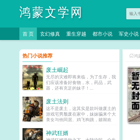
鸿蒙文学网
首 页
玄幻修真
重生穿越
都市小说
军史小说
热门小说推荐
鸿
废土崛起
无尽的灾难即将来临，为了生存，我
们应该准备好食物，水，药品，武
器，还有充足的妹子！...
废土法则
这不是废土，这其实是款叫做废土的
游戏宅男颓废在家中，妹妹骗来个大
美女与他同居。鸡飞狗跳，嬉闹欢
笑，节操满满的游戏生涯便开始了！
人类之手点燃的原子火花燎尽了原
神武狂婿
野。群星从天空中掷下烈火的长矛，
神武狂婿浩劫之下，大陆沦陷，众生