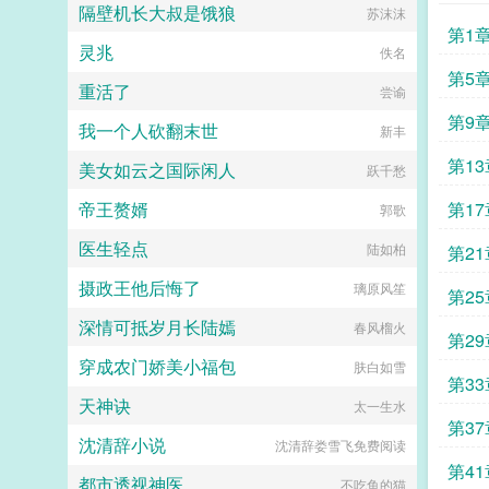
隔壁机长大叔是饿狼
苏沫沫
与推荐，就是对...
第1
灵兆
佚名
第5
重活了
尝谕
第9
我一个人砍翻末世
新丰
第1
美女如云之国际闲人
跃千愁
帝王赘婿
第1
郭歌
医生轻点
陆如柏
第2
摄政王他后悔了
璃原风笙
第25
深情可抵岁月长陆嫣
春风榴火
第2
穿成农门娇美小福包
肤白如雪
第3
天神诀
太一生水
第3
沈清辞小说
沈清辞娄雪飞免费阅读
第41
都市透视神医
不吃鱼的猫