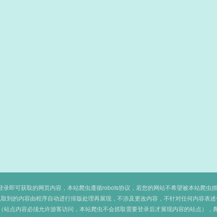
即可获取的网页内容，本站爬虫遵循robots协议，若您的网站不希望被本站爬虫抓取，可
抓取到的内容由程序自动进行排版处理再展现，不涉及更改内容，不针对任何内容表述
（站点内容必须允许游客访问，本站爬虫不会抓取需要登录后才展现内容的站点），