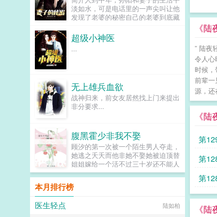
异界，不过完成度百分之八十的蜀山
淡如水，可是电话里的一声尖叫让他
藏宝阁进度条仍然在他脑中。一旦完
发现了老婆的秘密自己的老婆到底藏
成脑中的蜀山藏宝阁进度条，他将用
着什么惊天秘密，查！赌上男人的尊
《陆夜
什么样的力量来称雄异界？！↓⊙⊙
严也要查个水落石出！...
超级小神医
注这本书不光很黄很暴力，而且还非
常的很好很强大！⊙⊙↑武夜书友会
” 陆
...
一群3984214武夜书友会二群
令人心
36646419武夜书友会三群
时候，
44751756武夜起点VIP读者群
前辈一
41318342...
无上雄兵血欲
源，还
战神归来，前女友居然找上门来提出
非分要求...
《陆
腹黑霍少非我不娶
第12
顾汐的第一次被一个陌生男人夺走，
她逃之夭夭而他非她不娶她被迫顶替
第12
姐姐嫁给一个活不过三十岁还不能人
事的病秧子，哼，谁说他不能人事的
第12
出来挨打！他就是那个跟她睡了之后
本月排行榜
还乐不思蜀的坏男人！...
医生轻点
陆如柏
《陆