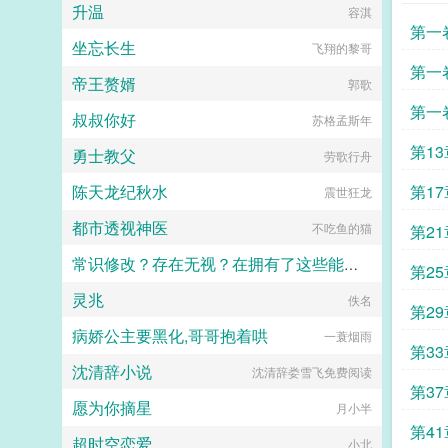
升温
容淇
第一
坐忘长生
飞翔的黎哥
还魂
第一
帝王赘婿
郭歌
不当
第一
叔叔你好
苏格孟斯年
为善
第1
勇士教父
劳歌行舟
陈天龙纪秋水
第1
震世狂龙
都市透视神医
不吃鱼的猫
第2
常识修改？存在无视？在拥有了这些能力以后，自然是要好好玩弄崩铁和绝区零的漂亮女角色
第2
灵兆
绝情小猫咪
佚名
第2
病娇公主要黑化,哥哥抱着哄
一蓑烟雨
第3
沈清辞小说
沈清辞娄雪飞免费阅读
第3
愿为你摘星
月小半
第4
超时空恋爱
小北