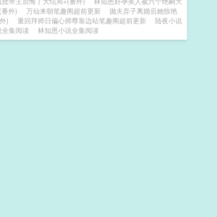
批帝王后悔了大结局+(番外)
林知恩好孕美人被六个绝嗣大
番外)
万仙来朝笔趣阁超前更新
抛夫弃子离婚后她惊艳
外)
重回拜师日偏心师尊靠边站笔趣阁超前更新
陆夜小说
说全集阅读
林知恩小说全集阅读