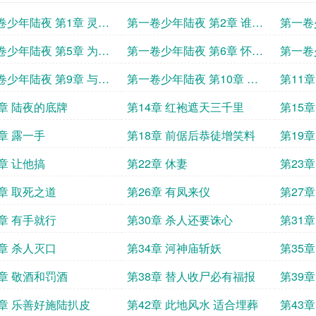
卷少年陆夜 第1章 灵堂
第一卷少年陆夜 第2章 谁赞
第一卷
成谁反对
印记 
卷少年陆夜 第5章 为了
第一卷少年陆夜 第6章 怀璧
第一卷
赘婿
其罪 追风之撵
立功 
卷少年陆夜 第9章 与人
第一卷少年陆夜 第10章 出
第11
口恶气
3章 陆夜的底牌
第14章 红袍遮天三千里
第15
7章 露一手
第18章 前倨后恭徒增笑料
第19
1章 让他搞
第22章 休妻
第23
5章 取死之道
第26章 有凤来仪
第27章
9章 有手就行
第30章 杀人还要诛心
第31章
3章 杀人灭口
第34章 河神庙斩妖
第35
7章 敬酒和罚酒
第38章 替人收尸必有福报
第39
1章 乐善好施陆扒皮
第42章 此地风水 适合埋葬
第43