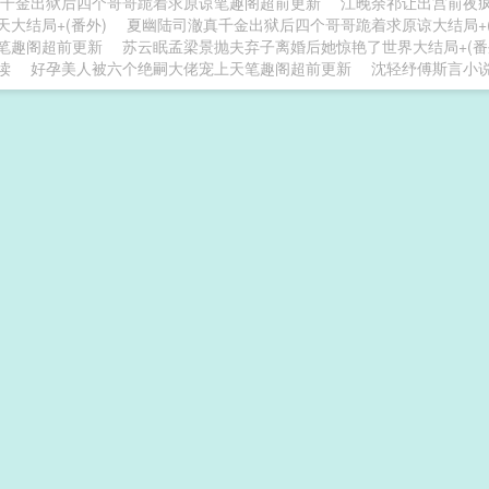
千金出狱后四个哥哥跪着求原谅笔趣阁超前更新
江晚余祁让出宫前夜疯
天大结局+(番外)
夏幽陆司澈真千金出狱后四个哥哥跪着求原谅大结局+(
笔趣阁超前更新
苏云眠孟梁景抛夫弃子离婚后她惊艳了世界大结局+(番
读
好孕美人被六个绝嗣大佬宠上天笔趣阁超前更新
沈轻纾傅斯言小