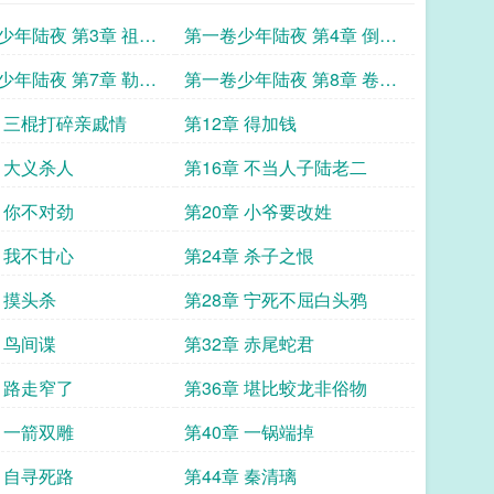
少年陆夜 第3章 祖师
第一卷少年陆夜 第4章 倒反
破而后立
天罡
少年陆夜 第7章 勒碑
第一卷少年陆夜 第8章 卷王
彰显教化
的目中无人
章 三棍打碎亲戚情
第12章 得加钱
章 大义杀人
第16章 不当人子陆老二
章 你不对劲
第20章 小爷要改姓
章 我不甘心
第24章 杀子之恨
 摸头杀
第28章 宁死不屈白头鸦
 鸟间谍
第32章 赤尾蛇君
章 路走窄了
第36章 堪比蛟龙非俗物
章 一箭双雕
第40章 一锅端掉
章 自寻死路
第44章 秦清璃