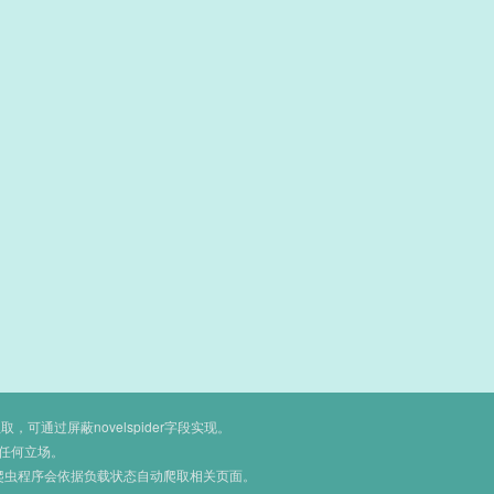
通过屏蔽novelspider字段实现。
任何立场。
爬虫程序会依据负载状态自动爬取相关页面。