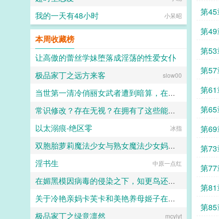
第4
我的一天有48小时
小呆昭
第4
本周收藏榜
第5
让高傲的蕾丝学妹堕落成淫荡的性爱女仆
第5
极品家丁之远方来客
安迪斯是是
slow00
第6
当世第一清冷俏丽女武者遭到暗算，在洗脑调教后沦为淫乱媚黑母狗，为了大鸡巴将丈夫和儿女全部出卖
第6
常识修改？存在无视？在拥有了这些能力以后，自然是要好好玩弄崩铁和绝区零的漂亮女角色
凝夜紫
以太溺痕-绝区零
第6
绝情小猫咪
冰指
双胞胎萝莉魔法少女与熟女魔法少女妈妈的母女井
第7
淫书生
少水多文酱
中原一点红
第7
在媚黑模因病毒的侵染之下，知更鸟还是恶堕成了黑爹的媚黑母猪
够
第8
关于冷艳亲妈卡芙卡和美艳养母姬子在催眠洗脑之中变为浓妆艳抹的淫贱碧池婊子
人头木321
第8
极品家丁之绿意凛然
mcylyt
黄泉