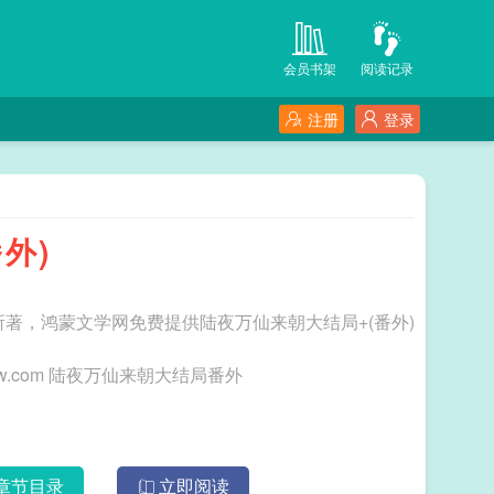
会员书架
阅读记录
注册
登录
外)
所著，鸿蒙文学网免费提供陆夜万仙来朝大结局+(番外)
三秒记住本站：鸿蒙文学网 网址：www.hmwxw.com 陆夜万仙来朝大结局番外
章节目录
立即阅读