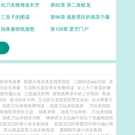
章 此刀名唤烽血长空
第92章 第二条蛟龙
章 三皇子的图谋
第96章 诡夜禁区的诡异力量
章 陆夜被彻底激怒
第100章 星空门户
的传奇故事
校霸大佬原来是我男朋友
三国闲话app功能
丞
白金无弹窗
主治医生是前男友免费阅读
女人为了家里的事
都市脑白金
三国咸话官网
唐朝诡事录中的上官昭容
养成
舍的
寒冷的冬天哟
主治医生竟是我前男友短剧
冰火两重天
陆夜万仙来朝免费阅读
陆夜万仙来朝最新
万仙来朝陆
来朝陆霄身世之谜
陆夜来香
陆夜万仙来朝
万仙来朝陆
陆夜万仙来朝读书阁
傅律师太太说她不回头了笔趣阁超前
郁岚清沈怀琢小说全集阅读
郁岚清沈怀琢重回拜师日偏心师
苏云眠孟梁景小说全集阅读
夏幽陆司澈小说全集阅