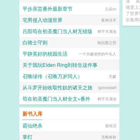
读
真
佬宠上
平步亲芸番外最新章节
云朵cc
了世界
宅男侵入动漫世界
全集阅
夜神月牙
吕阳苟在初圣魔门当人材无错版
鹤守月满池
白骑士守则
柏拉图之壁
平静美好的校园生活
一个兴趣使然的牛头人
关于我玩Elden Ring到转生这件事
召唤绿传（召唤万岁同人）
jeff5252882
无媛
从斗罗开始收取性奴的诸天之旅
lgcloveself
苟在初圣魔门当人材全文+番外
鹤守月满池
新书入库
霸仙绝杀
落情泪
掌灯
无晦春秋