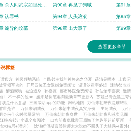
9章 杀人间武宗如捏死蝼
第90章 再见了狗贼
第91
3章 认罪书
第94章 人头滚滚
第95
7章 诡异的坟墓
第98章 出大事了
第99
查看更多章节...
小说标签
咸话官方
神级领地系统
全民邻主我的神将来之华夏
薛清是哪本
上官昭
被冒领军功的
开局四位圣女退婚免费阅读
温语汐霍宇盛煜
迷情都市老
恼
醉酒親吻
被迫追杀
孙嘉薇
都市终医免费阅读
孙佳怡李嘉豪
迷情
如1
不一样的他po
媛来是你笔趣阁最新章节更新内
苏妲己青丘狐主夺
可烦是什么意思
三国咸话app的功能
网站地图
万仙来朝陆夜是谁转世
前世是谁
万仙来朝陆夜
万仙来朝中陆夜真实身份
主角陆夜
万仙
羽身份什么时候暴露的
万仙来朝陆夜身世
万仙来朝陆夜和苏奕见面
江晚余祁让小说全集阅读
出宫前夜疯批帝王后悔了笔趣阁超前更新
站大结局+(番外)
沈轻纾傅斯言傅律师太太说她不回头了大结局+(番外)