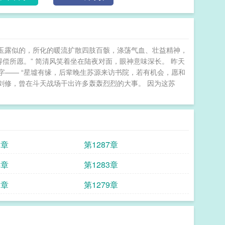
浆玉露似的，所化的暖流扩散四肢百骸，涤荡气血、壮益精神，
偿所愿。” 简清风笑着坐在陆夜对面，眼神意味深长。 昨天
—— “星墟有缘，后辈晚生苏源来访书院，若有机会，愿和
轻剑修，曾在斗天战场干出许多轰轰烈烈的大事。 因为这苏
8章
第1287章
4章
第1283章
0章
第1279章