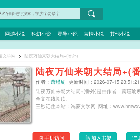
网游小说
科幻小说
灵异小说
言情小说
其他小说
蒙文学网
>
陆夜万仙来朝大结局+(番外)
陆夜万仙来朝大结局+(番
作者：
萧瑾瑜
更新时间：2026-07-15 23:51:21
陆夜万仙来朝大结局+(番外)是由作者：萧瑾瑜
全文在线阅读。
手机访问
加入书架