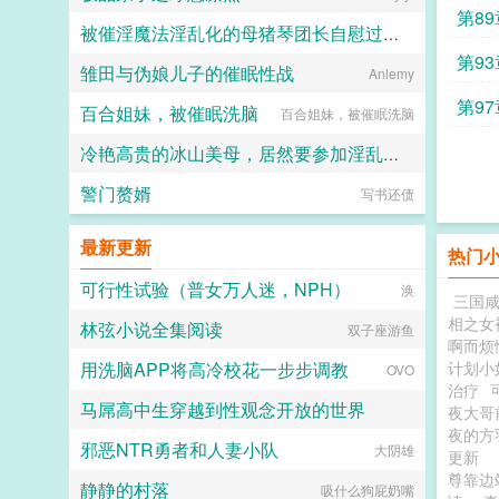
第8
被催淫魔法淫乱化的母猪琴团长自慰过头以至于让团员输掉蒙德防卫战？
蚁
第9
雏田与伪娘儿子的催眠性战
Anlemy
小鲨鱼
第9
百合姐妹，被催眠洗脑
百合姐妹，被催眠洗脑
冷艳高贵的冰山美母，居然要参加淫乱家长会
警门赘婿
小鹿斑比
写书还债
最新更新
热门
可行性试验（普女万人迷，NPH）
涣
三国
相之女
林弦小说全集阅读
双子座游鱼
啊而烦
用洗脑APP将高冷校花一步步调教
计划小
OVO
治疗
马屌高中生穿越到性观念开放的世界
夜大哥
夜的方
邪恶NTR勇者和人妻小队
热爱生活的小东
大阴雄
更新
尊靠边
静静的村落
吸什么狗屁奶嘴