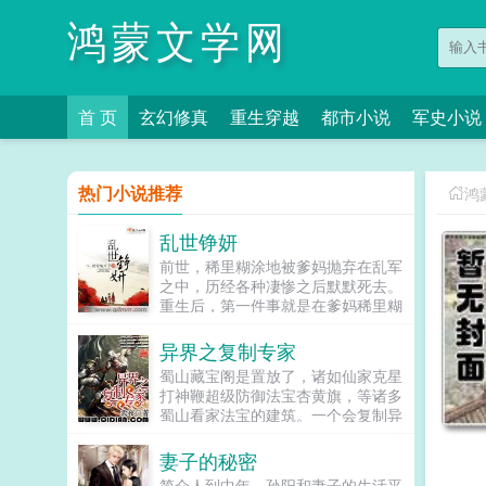
鸿蒙文学网
首 页
玄幻修真
重生穿越
都市小说
军史小说
热门小说推荐
鸿
乱世铮妍
前世，稀里糊涂地被爹妈抛弃在乱军
之中，历经各种凄惨之后默默死去。
重生后，第一件事就是在爹妈稀里糊
涂的时候，把他们抛弃了。姑娘是支
潜力股，大到券商，小到散户，大家
异界之复制专家
争相购入！好吧，地盘我要了，财富
蜀山藏宝阁是置放了，诸如仙家克星
我要了，军师我要了，将军我要了，
打神鞭超级防御法宝杏黄旗，等诸多
这世道，没有什么是本姑娘要不起
蜀山看家法宝的建筑。一个会复制异
的！...
能的前中国龙组成员，他竟然疯狂的
打包复制整个蜀山藏宝阁。虽然最后
妻子的秘密
关头，他被护宝真仙发现，天雷轰往
简介人到中年，孙阳和妻子的生活平