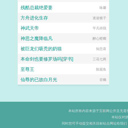
残酷总裁绝爱妻
咏馨
方舟进化生存
迷途猴子
神武天帝
平凡得我
神思之魔降临凡
醉心螳螂
被巨龙们吸秃的奶猫
知悲喜
本命剑也要修罗场吗[穿书]
三花七两
至尊王
陈观鱼
仙尊的已故白月光
谷幽
本站所有内容来源于互联网公开且无需登录
本站仅对
同时您可手动提交相关目标站点网址给我们