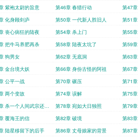
5章 紫袍太尉的旨意
第46章 春猎行动
第47
9章 化身顾剑庐
第50章 一代新人胜旧人
第51
3章 丧心病狂的陆夜
第54章 杀上门
第55章
7章 把牛马养肥再杀
第58章 陆夜太坑了
第59
1章 狗男女
第62章 无底洞
第63
5章 金台境大妖
第66章 身份古怪的阿祖
第67章
9章 公平一战
第70章 碾压
第71
3章 两个变故
第74章 误解
第75
7章 杀一个人间武宗还不
第78章 宛如大日独照
第79
1章 覆海王的信
第82章 破境
第83
5章 陆星移留下的后手
第86章 丈母娘家的背景
第87