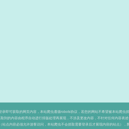
即可获取的网页内容，本站爬虫遵循robots协议，若您的网站不希望被本站爬虫抓取，可
抓取到的内容由程序自动进行排版处理再展现，不涉及更改内容，不针对任何内容表述
（站点内容必须允许游客访问，本站爬虫不会抓取需要登录后才展现内容的站点），