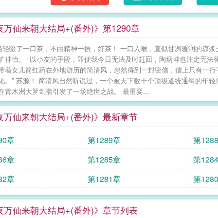
万仙来朝大结局+(番外)》第1290章
夜轻轻啜了一口茶，不由精神一振，好茶！ 一口入喉，直似甘冽暖润的琼
旷神怡。 “以小友的手段，即便我今日无法及时赶回，陶炳坤也注定无法得
带着女儿简红药在外地游历的简清风，忽然得到一封密信，信上只有一行字
见。” 苏源！ 简清风自然听说过，一个被天下数十个顶级道统通缉的年
在青木洲大罗剑斋引发了一场绝世之战。 最重要...
夜万仙来朝大结局+(番外)》最新章节
90章
第1289章
第128
86章
第1285章
第128
82章
第1281章
第128
夜万仙来朝大结局+(番外)》章节列表