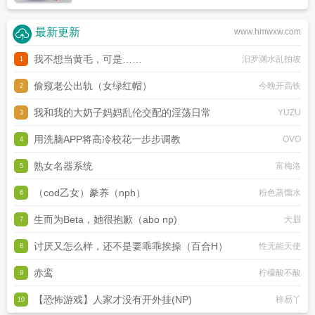
最新更新
www.hmwxw.com
我不想当黄毛，可是……
汨罗渊水乱拍坡
1
偷窥老公出轨（女绿红帽）
今晚开高铁
2
我和我的大奶子妈妈乱伦交配的淫荡日常
YUZU
3
用洗脑APP将高冷校花一步步调教
OVO
4
熟女名器系统
富梅洛
5
（cod乙女）豢养（nph）
粉色蒸馏水
6
生而为Beta，她很抱歉（abo np)
犬眉
7
讨厌又怎么样，还不是要乖乖挨操（百合H）
性无能天使
8
赤鸾
柠檬酸不酸
9
【恐怖游戏】人家才没有开外挂(NP)
梓易丫
10