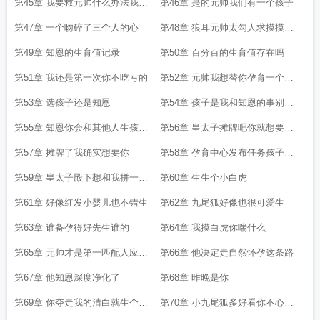
在了前线
第45章 我要救元帅什么办法我都
第46章 是的元帅我们有一个孩子
愿意试
第47章 一个吻碎了三个人的心
第48章 狼耳元帅太勾人求摸摸捏
捏
第49章 知恩的生育值记录
第50章 百分百的生育值存在吗
第51章 我还是第一次你不吃亏的
第52章 元帅我想替你孕育一个孩
子
第53章 选孩子还是知恩
第54章 孩子是我和知恩的事别来
沾边
第55章 知恩你会和其他人生孩子
第56章 皇太子摊牌吧你就想要我
吗
的人还是
第57章 摊牌了我确实想要你
第58章 孕育中心发布任务孩子迫
在眉睫
第59章 皇太子殿下想和我拼一个
第60章 生生个小白虎
继承人吗
第61章 好像红发小婴儿也不错生
第62章 九尾狐好像也很可爱生
第63章 谁备孕得好先生谁的
第64章 我摸白虎你喘什么
第65章 元帅才是第一匹配人应该
第66章 他决定走自然怀孕这条路
第一个生
第67章 他知恩深度净化了
第68章 昨晚是你
第69章 你夺走我的清白就生个小
第70章 小九尾狐多好看你不心动