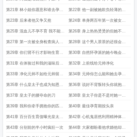
育一个孩子
第21章 林小姐你愿意和谁去孕育
第22章 他一副被她欺负轻薄的样
中心
子
第23章 后来者他又争又抢
第24章 单身两百年第一次被女孩
子抱
第25章 混血儿不孕不育 我不能生
第26章 身上热热烫烫的但她不能
你会嫌弃我吗
去医院
第27章 第一次被全身检查病人生
第28章 这个男人茶茶的还很会争
育值为
风吃醋
第29章 你们肾不行才影响生育值
第30章 自然怀孕派的她今晚会做
给你们补补
什么不言而喻
第31章 在体验过和我的滋味后你
第32章 上前线给元帅净化
能不心动
第33章 净化元帅不如给元帅留个
第34章 元帅你怎么能和她去孕育
后
中心
第35章 什么皇太子也成为知恩的
第36章 说好不背叛转头你就抱上
匹配人
皇太子
第37章 皇太子的腰夺命的刀
第38章 皇太子你是不是对她一见
钟情了
第39章 我和你牵手拥抱你的匹配
第40章 最佳孕育期按头亲
人不会吃醋打我吧
第41章 百分百生育值曝光皇太子
第42章 心机鬼居然利用精神体抱
抱紧林知恩
林知恩
第43章 分别前的半小时疯狂一次
第44章 大家都盼着他求婚他却倒