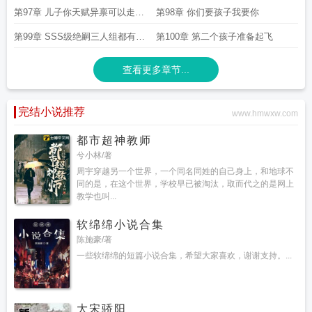
呢
第97章 儿子你天赋异禀可以走自
第98章 你们要孩子我要你
然怀孕这条路
第99章 SSS级绝嗣三人组都有一
第100章 第二个孩子准备起飞
窝后代
查看更多章节...
完结小说推荐
www.hmwxw.com
都市超神教师
兮小林/著
周宇穿越另一个世界，一个同名同姓的自己身上，和地球不
同的是，在这个世界，学校早已被淘汰，取而代之的是网上
教学也叫...
软绵绵小说合集
陈施豪/著
一些软绵绵的短篇小说合集，希望大家喜欢，谢谢支持。...
大宋骄阳