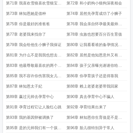
鸟给我
吗
第71章 我喜欢雪狼喜欢雪狼宝宝
第72章 和小奶狗小狼狗深夜相会
生
第73章 林知恩她是借种
第74章 居然先孕育成功了小狮子
第75章 你是最好的准爸爸
第76章 我会亲自怀孕最美最帅孕
夫就是我
第77章 老婆我来找你了
第78章 虫族也想要百分百生育值
第79章 我会给他生小狮子我保证
第80章 让我看看谁的备孕情况最
好
第81章 为什么不是我我也想去孕
第82章 居然是他知恩意外又有点
育中心
开心
第83章 他最尊敬最喜欢的两个人
第84章 孩子父亲曝光谢谢你给我
有了宝贝
孩子
第85章 我不容许你伤害我女儿分
第86章 你孕育孩子还是得靠我
毫
第87章 林知恩太子妃
第88章 赖上老婆老婆带我回家
第89章 赢过元帅去孕育中心
第90章 真去孕育中心不骗人
第91章 孕育过程它让人脸红心跳
第92章 孕育结果出来了
第93章 我的基因卵被调换了
第94章 林知恩你生育值是不是作
假了
第95章 是的元帅我们有一个孩子
第96章 胎儿很特别异于常人