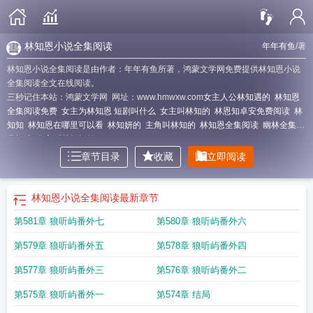
林知恩小说全集阅读
年年有鱼
/著
林知恩小说全集阅读是由作者：年年有鱼所著，鸿蒙文学网免费提供林知恩小说
全集阅读全文在线阅读。
三秒记住本站：鸿蒙文学网 网址：www.hmwxw.com
女主人公林知遇的
林知恩
全集阅读免费
女主为林知恩 短剧叫什么
女主叫林知的
林恩知卓安免费阅读
林
知知
林知恩在哪里可以看
林知妍的
主角叫林知的
林知恩全集阅读
幽林全集免
费阅读
女主叫林知知的
章节目录
收藏
立即阅读
林知恩小说全集阅读
最新章节
第581章 狼听屿番外七
第580章 狼听屿番外六
第579章 狼听屿番外五
第578章 狼听屿番外四
第577章 狼听屿番外三
第576章 狼听屿番外二
第575章 狼听屿番外一
第574章 结局