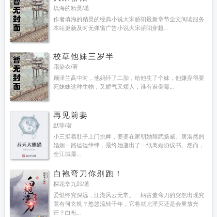
填海的精灵/著
作者填海的精灵的经典小说大宋骄阳最新章节全文阅读服务
本站更新及时无弹窗广告小说大宋骄阳穿越...
校草他妹三岁半
霜染衣/著
顾泽兰高中时，他妈怀了二胎，给他生了个妹，他嫌弃得要
死妹妹这种生物，又娇气又烦人，谁有谁倒霉...
再见前妻
默菲/著
小三挺着肚子上门挑衅，婆婆在家朝她耀武扬威。唐洛然的
婚姻一路磕磕绊绊，最终她递出了一纸离婚协议书。然而，
全江城最...
白袍弯刀你别跑！
探花辛九郎/著
爱恨终究深远，江湖风云无常。一柄古董弯刀的突然出现究
竟有何玄机？悠悠流转千年，它将就此湮灭还是会重放光
芒？白袍...