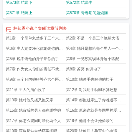
第573章 结局下
第572章 结局中
第571章 结局上
第570章 青春期问题烦恼
林知恩小说全集阅读
章节列表
第1章 一个母单忽然多了三个未婚
第2章 不是一个是三个绝嗣大佬
夫
第3章 主人她要净化你她馋你的身
第4章 她只是想给每个男人一个家
子
一个孩子
第5章 说不馋他的身子那你的手在
第6章 一见苏冥误终身这个匹配者
干什么
过于帅了
第7章 作为女人你们的责任不就是
第8章 苏冥 你漏电了
生育
第9章 三个月内她得补齐六个匹配
第10章 她伸手去解他的扣子
人
第11章 主人的清白没了
第12章 对我动手动脚不算还想动
我朋友
第13章 她对他又搂又抱又亲
第14章 都抱过亲过了你难道不负
责
第15章 她背后的男人都在维护她
第16章 原来这就是帝国男神爱上
我的滋味
第17章 你怎么能同时净化两个人
第18章 他是不会让她偷亲的
第19章 两位是站自然怀孕派吗
第20章 让他们去孕育中心申请孕