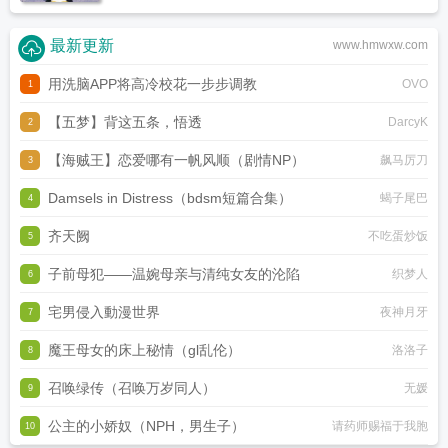
最新更新
www.hmwxw.com
用洗脑APP将高冷校花一步步调教
OVO
1
【五梦】背这五条，悟透
DarcyK
2
【海贼王】恋爱哪有一帆风顺（剧情NP）
飙马厉刀
3
Damsels in Distress（bdsm短篇合集）
蝎子尾巴
4
齐天阙
不吃蛋炒饭
5
子前母犯——温婉母亲与清纯女友的沦陷
织梦人
6
宅男侵入動漫世界
夜神月牙
7
魔王母女的床上秘情（gl乱伦）
洛洛子
8
召唤绿传（召唤万岁同人）
无媛
9
公主的小娇奴（NPH，男生子）
请药师赐福于我胞
10