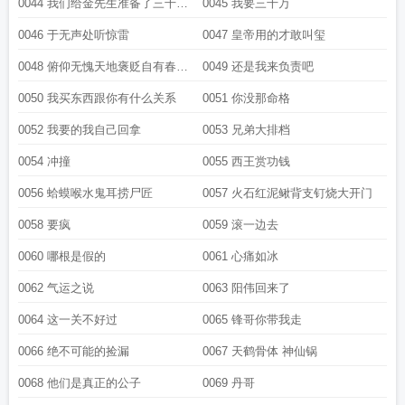
0044 我们给金先生准备了三千万
0045 我要三千万
的现金
0046 于无声处听惊雷
0047 皇帝用的才敢叫玺
0048 俯仰无愧天地褒贬自有春秋
0049 还是我来负责吧
原来是他
0050 我买东西跟你有什么关系
0051 你没那命格
0052 我要的我自己回拿
0053 兄弟大排档
0054 冲撞
0055 西王赏功钱
0056 蛤蟆喉水鬼耳捞尸匠
0057 火石红泥鳅背支钉烧大开门
0058 要疯
0059 滚一边去
0060 哪根是假的
0061 心痛如冰
0062 气运之说
0063 阳伟回来了
0064 这一关不好过
0065 锋哥你带我走
0066 绝不可能的捡漏
0067 天鹤骨体 神仙锅
0068 他们是真正的公子
0069 丹哥