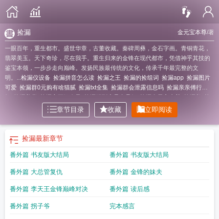
捡漏
金元宝本尊
/著
一眼百年，重生都市。盛世华章，古董收藏。秦碑周彝，金石字画。青铜青花，
翡翠美玉。天下奇珍，尽在我手。重生归来的金锋在现代都市，凭借神乎其技的
鉴宝本领，一步步走向巅峰。发扬民族最传统的文化，传承千年最完整的文
明。...
检漏仪设备
捡漏拼音怎么读
捡漏之王
捡漏的捡组词
捡漏app
捡漏图片
可爱
捡漏群0元购有啥猫腻
捡漏txt全集
捡漏群会泄露信息吗
捡漏亲亲傅行
知
捡漏美货
捡漏帝王绿秦风
捡漏群到底是真是假
捡漏金元宝本尊
捡漏鹅
捡
漏优品是真的吗
捡漏超大生鲜8点上线
捡漏是什么意思
捡漏大学有哪些
捡漏的
章节目录
收藏
立即阅读
二本公办大学
捡漏金锋免费阅读
捡漏于飞免费阅读
捡漏特工免费阅读
结局如
何?
捡漏金瞳
捡漏女主有几个
捡漏职业教育板块
捡漏天王
捡漏近义词是什么
词
捡漏房图片
捡漏白熊是真的还是假的
捡漏图片大全大图
捡漏女主角有几
捡漏
最新章节
个
捡漏徐文笔趣阁
简陋
捡漏成豪
捡漏回家这个公众号是真的吗
捡漏百度百
番外篇 书友版大结局
番外篇 书友版大结局
科
捡漏电视剧
捡漏李旖雪结局
捡漏倒闭车企
捡漏哪个平台最好
捡漏首选!
番外篇 大总管复仇
番外篇 金锋的妹夫
番外篇 李天王金锋巅峰对决
番外篇 读后感
番外篇 拐子爷
完本感言