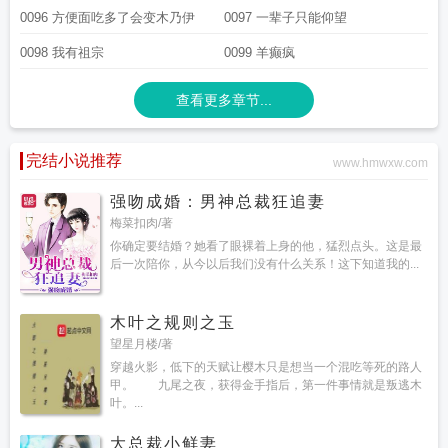
0096 方便面吃多了会变木乃伊
0097 一辈子只能仰望
0098 我有祖宗
0099 羊癫疯
查看更多章节...
完结小说推荐
www.hmwxw.com
强吻成婚：男神总裁狂追妻
梅菜扣肉/著
你确定要结婚？她看了眼裸着上身的他，猛烈点头。这是最
后一次陪你，从今以后我们没有什么关系！这下知道我的...
木叶之规则之玉
望星月楼/著
穿越火影，低下的天赋让樱木只是想当一个混吃等死的路人
甲。 九尾之夜，获得金手指后，第一件事情就是叛逃木
叶。...
大总裁小鲜妻