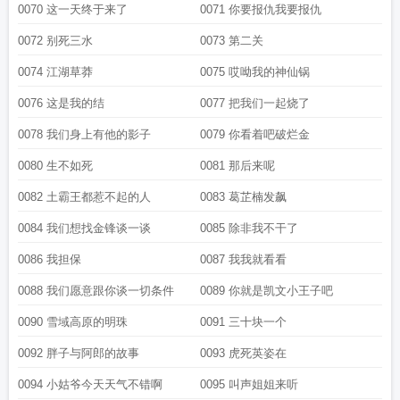
0070 这一天终于来了
0071 你要报仇我要报仇
0072 别死三水
0073 第二关
0074 江湖草莽
0075 哎呦我的神仙锅
0076 这是我的结
0077 把我们一起烧了
0078 我们身上有他的影子
0079 你看着吧破烂金
0080 生不如死
0081 那后来呢
0082 土霸王都惹不起的人
0083 葛芷楠发飙
0084 我们想找金锋谈一谈
0085 除非我不干了
0086 我担保
0087 我我就看看
0088 我们愿意跟你谈一切条件
0089 你就是凯文小王子吧
0090 雪域高原的明珠
0091 三十块一个
0092 胖子与阿郎的故事
0093 虎死英姿在
0094 小姑爷今天天气不错啊
0095 叫声姐姐来听