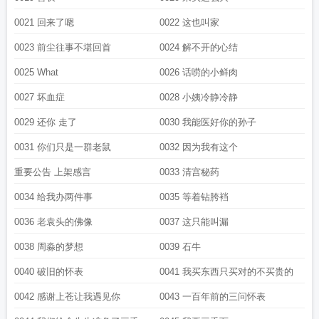
0021 回来了嗯
0022 这也叫家
0023 前尘往事不堪回首
0024 解不开的心结
0025 What
0026 话唠的小鲜肉
0027 坏血症
0028 小姨冷静冷静
0029 还你 走了
0030 我能医好你的孙子
0031 你们只是一群老鼠
0032 因为我有这个
重要公告 上架感言
0033 清宫秘药
0034 给我办两件事
0035 等着钻胯裆
0036 老袁头的佛像
0037 这只能叫漏
0038 周淼的梦想
0039 石牛
0040 破旧的怀表
0041 我买东西只买对的不买贵的
0042 感谢上苍让我遇见你
0043 一百年前的三问怀表