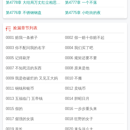
第4778章 大结局万丈红尘相思满
第4777章 一个不落
城
第4776章 不锈钢钢盘
第4775章 小吃街的夜
捡漏
章节列表
0001 赔我一条裤子
0002 假一赔十你赔不起
0003 你不配问我的名字
0004 我们买了吧
0005 记得刷牙
0006 规矩还要不要
0007 不知死活的东西
0008 原来是他
0009 我是收破烂的 又见王大妈
0010 不搬
0011 铜钱和银币
0012 卖钱币
0013 五福临门 五帝钱
0014 胆昭日月
0015 假的
0016 一步步重头来
0017 倔强的女孩
0018 狂野的女子
0019 首长
0020 来头这么大