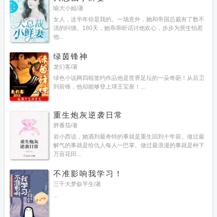
喻大小姐/著
女人，这半年你是我的。一场意外，她和帝国总裁有了数不
清的纠缠。180天，她乖乖听话讨他欢心，步步为营生怕惹
他...
绿茵锋神
龙们客/著
绿色小说网四组签约作品他是世界足坛的一朵奇葩！从后卫
到前锋，他却能够登上球王宝座！...
重生炮灰逆袭日常
胖番茄/著
岩小西说，她遇到最奇特的事就是重生回到十年前。做过最
解气的事就是给仇人每人一巴掌。做过最浪漫的事就是种下
万亩花田...
不准影响我学习！
三千大梦叙平生/著
...