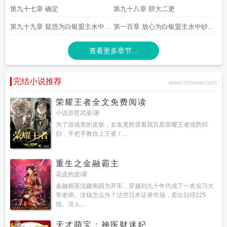
第九十七章 确定
第九十八章 胆大二更
第九十九章 疑惑为白银盟主水中砂
第一百章 放心为白银盟主水中砂糖
糖加更三更
加更四更
查看更多章节...
完结小说推荐
www.hmwxw.com
荣耀王者全文免费阅读
小说苏哲武姿/著
为了游戏里的皮肤，女友竟然背着我百星荣耀王者强势回
归，手把手教你上王者！...
重生之金融霸主
花皮的皮/著
金融精英沈建南因为开车，穿越到九十年代成了一名实习大
学老师。没钱怎么办？沽空日本证券市场，卖出日经225
指。没人...
天才萌宝：神医财迷妃