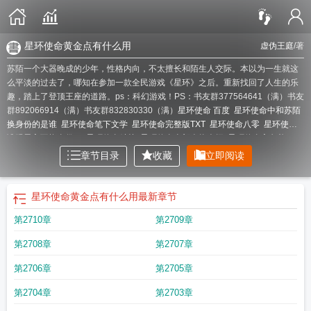
星环使命黄金点有什么用
虚伪王庭
/著
苏陌一个大器晚成的少年，性格内向，不太擅长和陌生人交际。本以为一生就这
么平淡的过去了，哪知在参加一款全民游戏《星环》之后。重新找回了人生的乐
趣，踏上了登顶王座的道路。ps：科幻游戏！PS：书友群377564641（满）书友
群892066914（满）书友群832830330（满）
星环使命 百度
星环使命中和苏陌
换身份的是谁
星环使命笔下文学
星环使命完整版TXT
星环使命八零
星环使命
谁跟男主互换身份了
星环使命精校
星环使命全部人物介绍
星环使命主角能
力
星环使命百度
星环使命女主
星环使命最新章节目录
星环使命最新章节
星环
章节目录
收藏
立即阅读
使命主角相认母亲是哪一章
星环使命在线
星环使命千城雪
星环es
星环使命完
整版
星环使命伊卡洛雅
星环使命最新章节在线阅读
星环使命无弹窗
星环使命
是讲游戏的吗
星环使命在线听书
星环使命精校版百度
星环使命笔趣阁 最新章
星环使命黄金点有什么用
最新章节
节 无弹窗 笔趣阁
星环使命几个女主
星环使命机甲大全
星环使命最新章节笔趣
第2710章
第2709章
阁
星环使命漫画
星环使命免费阅读笔趣阁
星环使命是三部曲的哪一部
星环使
命作者
星环使命女主角是谁
星环使命故事简介
星环使命863章
星环使命等级
第2708章
第2707章
划分图
星环使命主角家族
星环使命听书
星环使命杂货店老头是谁
星环使命女
主几个
星环使命免费阅读全文
星环使命有声
星环使命主角身世
星环使命三部
第2706章
第2705章
曲是什么
星环使命黑光帝国
星环使命 虚伪王庭
星环使命游戏会降临现实吗
星
环使命苏莫是谁的儿子
星环使命精校版
星环使命怎么样
星环使命苏陌和千城
第2704章
第2703章
雪
星环使命中苏陌与母亲
星环使命千千网
星环使命男主角身世
星环使命夭夭