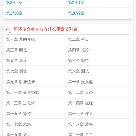
第2702章
第2701章
是千城雪吗
星环使命夭夭
星环使命全本TXT
星环使命讲什么
星环使命讲的是
什么故事
星环使命主角和父母相认了吗
星环使命精校版TXT百度
星环使命苏陌
第2700章
第2699章
亲生父母
星环使命韩娜的结局是什么
星环使命黄金点有什么用
星环使命电子
书
星环使命最新章节免费阅读
星环使命txt奇书网
星环使命和希泊尼战纪的关
系
星环使命TXT八零
星环使命TXT百度
星环使命女主推倒顺序
星环使命八一中
星环使命黄金点有什么用
章节列表
文网
星环使命有动漫吗
星环使命有几个女主
星环使命苏陌什么时候跟父母相
第一章 梦的开始
第二章 生日
认
星环使命最新章节无弹窗
星环使命 剧情都是游戏里面的嘛
星环有什么作
用
星环使命苏陌什么时候复活
星环使命悦欣阁
星环使命韩仟雅
星环使命苏陌
第三章 回忆
第四章 很冷
的真实身份
星环使命类似的
星环使命神王是谁
星环使命主角老婆第几章出
星
环使命主角身份
星环使命剧情全部解析
星环使命txt精校
星环使命无广告
星环
第五章 星环
第六章 等待
使命笔趣阁txt
星环使命人物关系
星环使命主角父母是谁
星环使命百度百科苏
陌
星环使命苏陌身份
星环使命无删减笔趣阁
星环使命主角几个老婆
星环使命
第七章 调侃
第八章 测试
韩娜
星环使命起点中文网
星环使命夭夭是谁扮演的
星环使命苏陌身份揭秘
星
第九章 以牙还牙
第十章 没兴趣
环使命苏陌百度百科
星环使命精校版TXT
星环使命男主有几个妻子
星环使命相
似
星环使命男主苏陌认亲
星环使命林子诺结局
星环使命和蔚蓝星途关系
星环
第十一章 分道扬镳
第十二章 无奈
使命剧情介绍
星环使命三部曲顺序
星环使命全本TXT八零
星环使命笔趣阁
星
环使命女主是谁
星环使命主角母亲找到儿子
星环使命和深空之影的关系
星环使
第十三章 进化体
第十四章 抓狂
命讲的什么
星环使命3Q文学网
星环使命苏陌和谁在一起了
星环使命千城雪结
局
星环使命百度百科
星环使命笔趣趣
星环使命TXT笔趣阁
星环使命夭夭多少
第十五章 等待
第十六章 停下
章出现
星环使命苏陌身份是第几集
星环使命介绍
星环使命剧情
星环使命苏陌
第十七章 忽悠
第十八章 准备
和林子诺在一起了
星环使命主角母亲
星环使命简介
星环使命老头身份
星环使
命男主老婆
星环使命三部曲
星环使命苏陌
星环使命TXT奇书网
星环使命苏陌
第十九章 屠夫
第二十章 丹丹