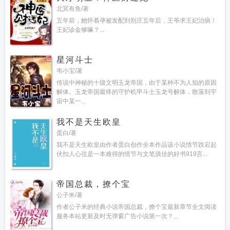
北冥有鱼/著
五年前，她怀着孕被发配到别庄五年后，王爷求王妃治病！
王妃诊金够嘛？...
星河斗士
韦小宝/著
传说中神秘的十级文明玉龙帝国，由于某种不为人知的原因
解体。玉龙帝国最终的守护机甲斗士玉龙号解体，散落到宇
宙中某一...
我不是天生欧皇
蛋白/著
我不是天生欧皇由作者蛋白创作全本作品该小说情节跌宕起
伏扣人心弦是一本难得的情节与文笔俱佳的好书919言...
帝国总裁，撩个宝
公子米/著
作者公子米的经典小说帝国总裁，撩个宝最新章节全文阅读
服务本站更新及时无弹窗广告小说第一次？...