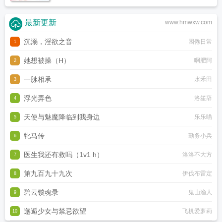
最新更新
www.hmwxw.com
沉溺，淫欲之音
困倦日常
1
她想被操（H）
啊肥阿
2
一脉相承
水禾田
3
浮光弄色
洛笙辞
4
天使与魅魔降临到我身边
乐乐喵
5
牝马传
勤务小兵
6
医生我还有救吗（1v1 h）
洛洛不大方
7
第九百九十九次
伊伐布雷定
8
碧云锁魂录
鬼山渔人
9
邂逅少女与禁忌欲望
飞机爱萝莉
10