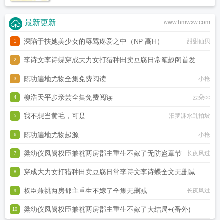
最新更新
www.hmwxw.com
深陷于扶她美少女的辱骂疼爱之中（NP 高H）
甜甜仙贝
1
李诗文李诗蝶穿成大力女打猎种田卖豆腐日常笔趣阁首发
2
陈功遍地尤物全集免费阅读
七月呀七月
小枪
3
柳浩天平步亲芸全集免费阅读
云朵cc
4
我不想当黄毛，可是……
汨罗渊水乱拍坡
5
陈功遍地尤物起源
小枪
6
梁幼仪凤阙权臣兼祧两房郡主重生不嫁了无防盗章节
长夜风过
7
穿成大力女打猎种田卖豆腐日常李诗文李诗蝶全文无删减
8
权臣兼祧两房郡主重生不嫁了全集无删减
七月呀七月
长夜风过
9
梁幼仪凤阙权臣兼祧两房郡主重生不嫁了大结局+(番外)
10