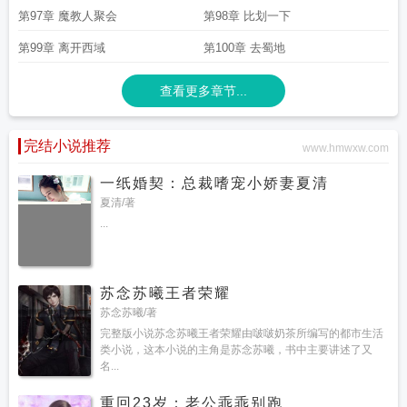
第97章 魔教人聚会
第98章 比划一下
第99章 离开西域
第100章 去蜀地
查看更多章节...
完结小说推荐
www.hmwxw.com
一纸婚契：总裁嗜宠小娇妻夏清
夏清/著
...
苏念苏曦王者荣耀
苏念苏曦/著
完整版小说苏念苏曦王者荣耀由啵啵奶茶所编写的都市生活
类小说，这本小说的主角是苏念苏曦，书中主要讲述了又
名...
重回23岁：老公乖乖别跑