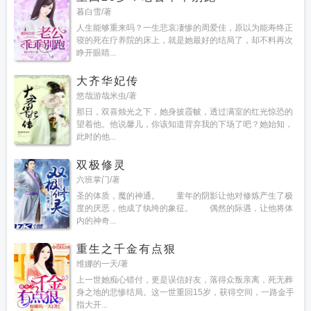
暮白雪/著
人生能够重来吗？一生悲哀凄惨的周爱佳，原以为能寿终正
寝的死在疗养院的床上，就是她最好的结局了，却不料再次
睁开眼睛...
大齐华妃传
悠哉游哉米虫/著
那日，双喜烛光之下，她身披霞帔，透过满室的红光惊恐的
望着他。他说馨儿，你该知道背弃我的下场了吧？她始知，
此时的他...
双极修灵
六班掌门/著
圣的体质，魔的神通。 童年的阴影让他对修炼产生了极
度的厌恶，他成了纨绔的象征。 偶然的际遇，让他将体
内的神奇...
重生之千金有点狠
维娜的一天/著
上一世她痴心错付，更是误信好友，落得众叛亲离，死无葬
身之地的悲惨结局。这一世重回15岁，获得空间，一路金手
指大开...