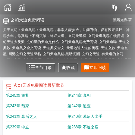
玄幻天道免费阅读
黑暗光圈
/著
关于玄幻：天道奥秘：天道奥秘，非常人能参透，世间万物，皆有因果循环，神
秘少年，修真路上不断突破，终证大道。
玄幻天道榜
玄幻天道奥秘在线阅读
玄
幻天道大反派
玄幻里的天道是什么
玄幻天道奥秘免费阅读
玄幻天道曝
天道之
奥妙
天道奥义全文阅读
天道奥义全文
天道地道人道的奥秘
天道玄妙
天道玄
墨
网游玄幻之天道降临
玄幻天道奥秘 黑暗光圈
玄幻之天道
有天道的玄幻
玄
幻天道之子
玄幻天道系统
天道玄幻
玄幻开局姐姐是天道
玄幻天道是
主角是天
道的玄幻
玄幻天道笔趣阁
玄幻天道曝光免费阅读
玄幻天道奥秘
玄幻天道
玄幻
章节目录
收藏
立即阅读
天道曝光
玄幻之天道系统
玄幻天道是围着我
玄幻天道曝光我的重瞳藏不住了免
费阅读
玄幻天道免费阅读
最新章节
第245章 婚礼
第244章 真相
第243章 魏家
第242章 追查
第241章 幕后之人
第240章 幕后人出手
第239章 中立
第238章 不速之客