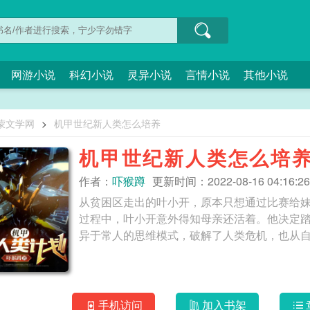
网游小说
科幻小说
灵异小说
言情小说
其他小说
蒙文学网
>
机甲世纪新人类怎么培养
机甲世纪新人类怎么培
作者：
吓猴蹲
更新时间：2022-08-16 04:16:26
从贫困区走出的叶小开，原本只想通过比赛给
过程中，叶小开意外得知母亲还活着。他决定
手机访问
加入书架