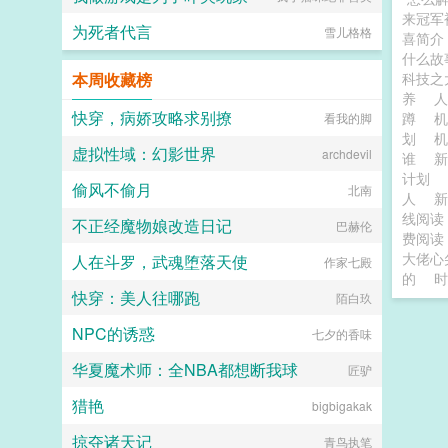
来冠军
为死者代言
雪儿格格
喜简介
什么故
本周收藏榜
科技之
养
快穿，病娇攻略求别撩
蹲
看我的脚
划
虚拟性域：幻影世界
archdevil
谁
计划
偷风不偷月
北南
人
线阅读
不正经魔物娘改造日记
巴赫伦
费阅读
大佬心
人在斗罗，武魂堕落天使
作家七殿
的
时
快穿：美人往哪跑
陌白玖
NPC的诱惑
七夕的香味
华夏魔术师：全NBA都想断我球
匠驴
猎艳
bigbigakak
掠夺诸天记
青鸟执笔