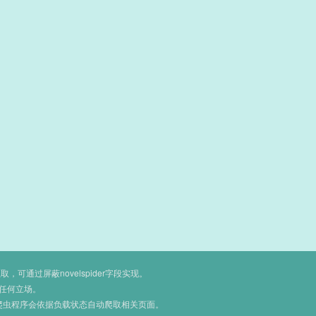
通过屏蔽novelspider字段实现。
任何立场。
爬虫程序会依据负载状态自动爬取相关页面。