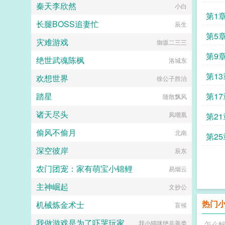
秦天李欣然
小白
第1
长腿BOSS追妻忙
辰生
第5
灾难游戏
御坂二三三
第9
绝世武魂陈枫
洛城东
第1
欢想世界
徐公子胜治
踏星
第1
随散飘风
诸天尽头
凤嘲凰
第2
偷风不偷月
北南
第2
深空彼岸
辰东
农门团宠：家有萌宝小锦鲤
易烟云
主神崛起
文抄公
热门
机械炼金术士
盲候
我做游戏是为了吓哭玩家
我小猫咪绝非善类
怎么