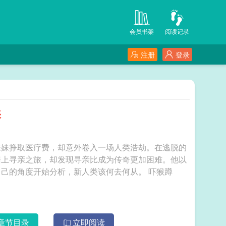
会员书架
阅读记录
注册
登录
养
妹妹挣取医疗费，却意外卷入一场人类浩劫。在逃脱的
踏上寻亲之旅，却发现寻亲比成为传奇更加困难。他以
异于常人的思维模式，破解了人类危机，也从自己的角度开始分析，新人类该何去何从。 吓猴蹲
章节目录
立即阅读