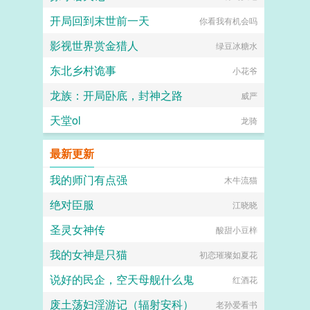
开局回到末世前一天
你看我有机会吗
影视世界赏金猎人
绿豆冰糖水
东北乡村诡事
小花爷
龙族：开局卧底，封神之路
威严
天堂ol
龙骑
最新更新
我的师门有点强
木牛流猫
绝对臣服
江晓晓
圣灵女神传
酸甜小豆梓
我的女神是只猫
初恋璀璨如夏花
说好的民企，空天母舰什么鬼
红酒花
废土荡妇淫游记（辐射安科）
老孙爱看书