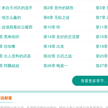
章 来自天河区的选手
第2章 意外的获胜
第3章
章 他怎么赢的
第6章 无耻之徒
第7章
章 这场我看好云啸西
第10章 呸
第11
3章 黑角组织
第14章 友好的交流赛
第15
7章 你加餐
第18章 出发
第19
1章 出人意料的武器
第22章 古武之战
第23
5章 阿飘姐姐
第26章 晚宴一
第27章
查看更多章节...
小说标签
解释爱情十有九悲
天涯歌词梦中的梦中
韩娱之掌心玫瑰只是看看而已