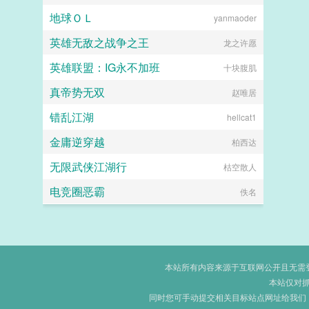
地球ＯＬ
yanmaoder
英雄无敌之战争之王
龙之许愿
英雄联盟：IG永不加班
十块腹肌
真帝势无双
赵唯居
错乱江湖
hellcat1
金庸逆穿越
柏西达
无限武侠江湖行
枯空散人
电竞圈恶霸
佚名
本站所有内容来源于互联网公开且无需登录
本站仅对
同时您可手动提交相关目标站点网址给我们