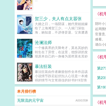
《机
贺三少，夫人有点太嚣张
陪叶小
大婚之日，一场阴谋，她代替姐姐嫁
给了上海滩贺三少。一入候门深似
起周围
海，她知道，不进便是退。父亲遭遇
官显贵
离奇车祸，初恋蜕变后强势归来，你
难看。
来我往明争暗斗，小妾婆婆及妯娌的
沧澜法师
请白小
栽脏陷害，让她丢开天真烂漫，东海
一个修真界的天降奇才，莫名其妙的
扬尘，凤凰盘涅。...
转生在了异世，在这里，他惊讶的发
《机
现原本自己的一身修为居然莫名其妙
的不可使用了，取而代之的是强悍之
极的精神力。在这个魔法已经泯灭了
暴法狂装
第2
万年之久的沧澜大陆，且看这个少年
暴法狂装由作者麻烦创作全本作品该
是如何中兴魔法，让这异世大陆再起
小说情节跌宕起伏扣人心弦是一本难
第2
波澜！转头空，寂寞城盛世还需枯骨
得的情节与文笔俱佳的好书919言情
呈西风紧，雪临城人间寂寞几回重落
小说免费提供暴法狂装全文无弹窗的
叶黄花人不再雪花深处血飞红...
第1
纯文字在线阅读。...
本月排行榜
无限流的元宇宙
A000浮肿
《机