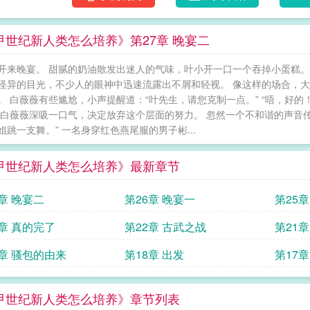
甲世纪新人类怎么培养》第27章 晚宴二
开来晚宴。 甜腻的奶油散发出迷人的气味，叶小开一口一个吞掉小蛋糕。
怪异的目光，不少人的眼神中迅速流露出不屑和轻视。 像这样的场合，
。 白薇薇有些尴尬，小声提醒道：“叶先生，请您克制一点。” “唔，好的
 白薇薇深吸一口气，决定放弃这个层面的努力。 忽然一个不和谐的声音
姐跳一支舞。” 一名身穿红色燕尾服的男子彬...
甲世纪新人类怎么培养》最新章节
7章 晚宴二
第26章 晚宴一
第25
3章 真的完了
第22章 古武之战
第21
9章 骚包的由来
第18章 出发
第17章
甲世纪新人类怎么培养》章节列表