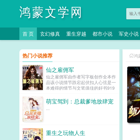
鸿蒙文学网
首 页
玄幻修真
重生穿越
都市小说
军史小说
热门小说推荐
鸿
仙之雇佣军
仙之雇佣军由作者写字板创作全本作
品该小说情节跌宕起伏扣人心弦是一
本难得的情节与文笔俱佳的好书919
言情小说免费提供仙之雇佣军全文无
弹窗的纯文字在线阅读。...
萌宝驾到：总裁爹地放肆宠
...
重生之玩物人生
...