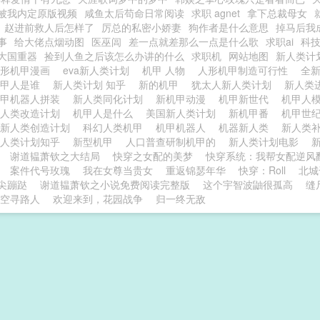
被我内定原版视频
咸鱼太后苟命日常阅读
求职 agnet
拿下总裁母女
赵进前救人后怎样了
厉总的私密小娇妻
狗作者是什么意思
掉马后我
事
给大佬点烟动图
医巫闾
差一点就差那么一点是什么歌
求职ai
科
大国重器
捡到人鱼之后该怎么办讲的什么
求职机
网站地图
新人类计
人形机甲漫画
eva新人类计划
机甲 人物
人形机甲制造可行性
全
机甲人是谁
新人类计划 知乎
新的机甲
犹太人新人类计划
新人类
机甲机器人拼装
新人类同化计划
新机甲动漫
机甲新世代
机甲人
新人类改造计划
机甲人是什么
美国新人类计划
新机甲番
机甲世
新人类创造计划
科幻人类机甲
机甲机器人
机器新人类
新人类
新人类计划知乎
新型机甲
人口普查研制机甲的
新人类计划电影
谢道韫萧钦之大结局
快穿之女配的美梦
快穿系统：我帮女配逆风
案件代号玫瑰
我在女尊当贵女
重返锦瑟年华
快穿：Roll
北城
尖蹦跶
谢道韫萧钦之小说免费阅读完整版
这个宇智波鼬很孤高
缝
空寻路人
欢迎来到，花园战争
归一终无敌