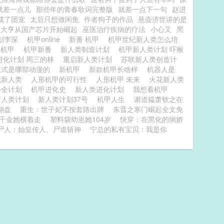
就差一点儿
那些年的青春歌词完整版
就差一点下一句
赵进
成了团宠
太后只想做闲鱼
作者狗子的作品
悬壶济世讲的是
技大亨从国产芯片开始崛起
巫医治疗疾病的疗法
小心又
黑
划李琛
机甲online
新番 机甲
机甲世纪新人类怎么培
新机甲
机甲新番
新人类制造计划
机甲新人类计划 吓猴
进化计划 周三的林
重启新人类计划
苏联新人类创造计
模式是哪部动漫的
新机甲
新款机甲长啥样
机器人是
纪新人类
人形机甲的可行性
人形机甲 未来
火花新人类
补全计划
机甲进化史
新人类进化计划
我想看机甲
新人类计划
新人类计划37号
机甲人生
谢道韫萧钦之在
翻盘
重生：世子妃不按套路出牌
东晋之寒门崛起全文免
千金她横着走
塑料袋幼崽她104岁
快穿：在黑化的病娇
尸人：始皇传人、尸道斩神
宁总的私有宝贝：我是你