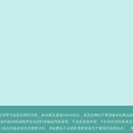
即可获取的网页内容，本站爬虫遵循robots协议，若您的网站不希望被本站爬虫抓取，可
抓取到的内容由程序自动进行排版处理再展现，不涉及更改内容，不针对任何内容表述
（站点内容必须允许游客访问，本站爬虫不会抓取需要登录后才展现内容的站点），