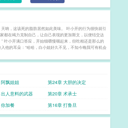
 天呐，这该死的脂肪居然如此美味。 叶小开的行为很快就引
大家都在竭力克制自己，让自己表现的更加斯文，以便结交达
！” 叶小开满口答应，开始细嚼慢咽起来，但吃相还是那么的
传入他的耳朵：“哈哈，白小姐好久不见，不知今晚我可有机会
章 阿飘姐姐
第24章 大胆的决定
章 出人意料的武器
第20章 术承士
 你加餐
第16章 打鲁旦