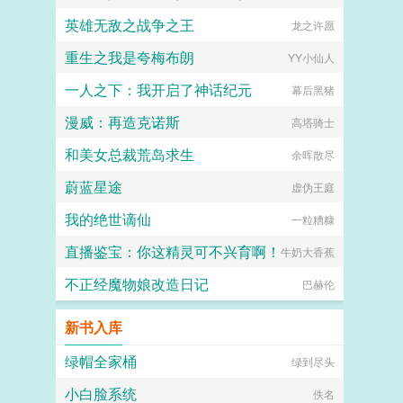
英雄无敌之战争之王
龙之许愿
重生之我是夸梅布朗
YY小仙人
一人之下：我开启了神话纪元
幕后黑猪
漫威：再造克诺斯
高塔骑士
和美女总裁荒岛求生
余晖散尽
蔚蓝星途
虚伪王庭
我的绝世谪仙
一粒糟糠
直播鉴宝：你这精灵可不兴育啊！
牛奶大香蕉
不正经魔物娘改造日记
巴赫伦
新书入库
绿帽全家桶
绿到尽头
小白脸系统
佚名