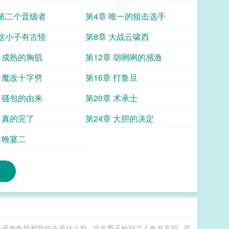
 第二个晋级者
第4章 唯一的狙击选手
 这小子有古怪
第8章 大战云啸西
章 成熟的胸肌
第12章 胡咧咧的感激
章 魔改十字劈
第16章 打鲁旦
章 骚包的由来
第20章 术承士
章 真的完了
第24章 大胆的决定
 晚宴二
天涯海角我都陪你去是什么歌
这名男子捡到了人鱼有车吗
原