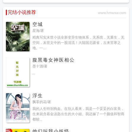
完结小说推荐
www.hmwxw.com
空城
星海/著
精典写实末世小说全新变异生物体系，无系统，无重生，无
空间，末世文中的一股清流！大陆国北疆省，古来苦寒之
地。一...
腹黑毒女神医相公
墨十泗/著
...
浮生
飘零的花/著
我的人生特别狗血。在别人看来，我是一个妥妥的白富美，
生来就含着金汤匙出生的大小姐。我还嫁了一个颜值和智商
都较...
他们叫我小妖怪