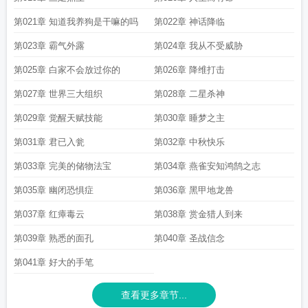
第021章 知道我养狗是干嘛的吗
第022章 神话降临
第023章 霸气外露
第024章 我从不受威胁
第025章 白家不会放过你的
第026章 降维打击
第027章 世界三大组织
第028章 二星杀神
第029章 觉醒天赋技能
第030章 睡梦之主
第031章 君已入瓮
第032章 中秋快乐
第033章 完美的储物法宝
第034章 燕雀安知鸿鹄之志
第035章 幽闭恐惧症
第036章 黑甲地龙兽
第037章 红瘴毒云
第038章 赏金猎人到来
第039章 熟悉的面孔
第040章 圣战信念
第041章 好大的手笔
查看更多章节...