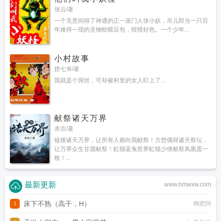
张云/著
一个无意间得了神通的正一派门人张小妖，吊儿郎当一只百
年难得一现的灵物蛤蟆豆包，狡猾好色。一个少年...
小村故事
捞七爷/著
我就是个屌丝，可却被村里的女人盯上了...
献祭诸天万界
赤京/著
链接诸天万界，让所有人都向我献祭！方想偶得诸天祭坛，
让万界众生甘愿献祭！虹猫蓝兔世界虹猫少侠献祭凤凰蛋一
枚！...
最新更新
www.hmwxw.com
床下不熟（高干，H）
啊肥阿
1