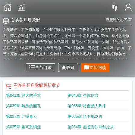
召唤兽开启觉醒
薛定谔的小刀
/著
文明断档，召唤师崛起。在全民召唤的时代下，召唤兽的实力决定了生活的品
质。萧尽欢穿越后，前身是个工读生，还带着一个资质低下的宠物。幸好他觉醒
了神话基因模板，可激活宠物的神话基因。萧尽欢：“就算是一头猪，我也有能力
把它培养成威震五湖四海的天蓬元帅。”Ps：召唤流，宠物流，御兽流；热血，不
苟；宠物技能发动时间点由主角控制；主角永不上场战斗。
网游我能召唤神奇宝
贝刷任务
我能觉醒一切天赋
我能觉醒一切灵脉
我能觉醒召唤兽的神话基因动
漫
我能觉醒无数神兽
我能觉醒天赋
我能召唤神明
我能觉醒万物天赋墨白
我能
章节目录
收藏
立即阅读
召唤异兽
我能召唤怪兽
我能觉醒万物天赋免费全文阅读
召唤兽开启觉醒
召唤兽开启觉醒
最新章节
第041章 好大的手笔
第040章 圣战信念
第039章 熟悉的面孔
第038章 赏金猎人到来
第037章 红瘴毒云
第036章 黑甲地龙兽
第035章 幽闭恐惧症
第034章 燕雀安知鸿鹄之志