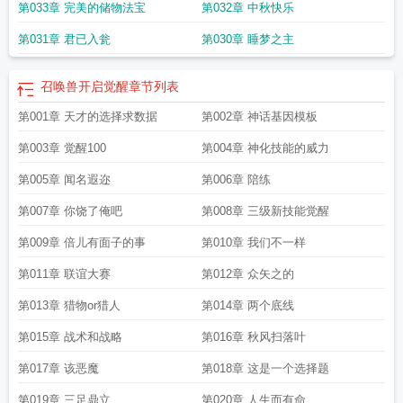
第033章 完美的储物法宝
第032章 中秋快乐
第031章 君已入瓮
第030章 睡梦之主
召唤兽开启觉醒
章节列表
第001章 天才的选择求数据
第002章 神话基因模板
第003章 觉醒100
第004章 神化技能的威力
第005章 闻名遐迩
第006章 陪练
第007章 你饶了俺吧
第008章 三级新技能觉醒
第009章 倍儿有面子的事
第010章 我们不一样
第011章 联谊大赛
第012章 众矢之的
第013章 猎物or猎人
第014章 两个底线
第015章 战术和战略
第016章 秋风扫落叶
第017章 该恶魔
第018章 这是一个选择题
第019章 三足鼎立
第020章 人生而有命