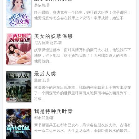
楚依然/著
睁开眼睛，身边竟有一个陌生，她吓得大叫啊！你是谁啊！
他更愤怒你怎么会在我床上？说话！奉床成婚，她迫不...
美女的妖孽保镖
尼古拉斯 赵四/著
妖孽保镖进都市，面对风情万种的豪门大小姐，他说我不下
地狱，谁下地狱，这个妖精我收了！面对咄咄逼人的强敌，
他用他的...
最后人类
黑瞳王/著
林潇乘坐的列车出现事故，脱轨的列车载着上千乘客出现在
了一个阴森恐怖的世界里呼啸而来诡异而神秘的幽灵列车，
将载...
我是特种兵叶青
都市武圣/著
新书超强兵王在都市已发布，跪求各位朋友的支持。古语有
云一命二运三风水。天生盘龙命格，承载卧虎风水的最强...