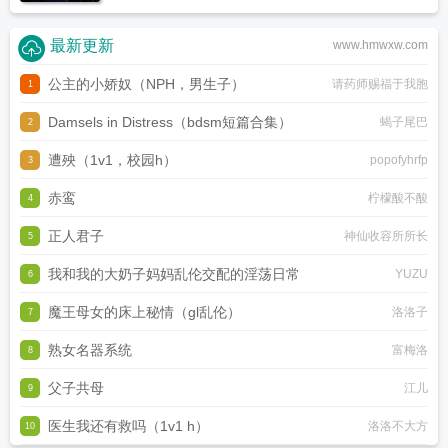
最新更新
www.hmwxw.com
公主的小娇奴（NPH，男生子）
请药师赐福于我胞
1
Damsels in Distress（bdsm短篇合集）
蝎子尾巴
2
遭殃（1v1，校园h）
popofyhrfp
3
赤鸾
柠檬酸不酸
4
正人君子
神仙收容所所长
5
我和我的大奶子妈妈乱伦交配的淫荡日常
YUZU
6
魔王母女的床上秘情（gl乱伦）
洛洛子
7
熟女名器系统
富梅洛
8
父子共母
江儿
9
医生我还有救吗（1v1 h）
洛洛不大方
10