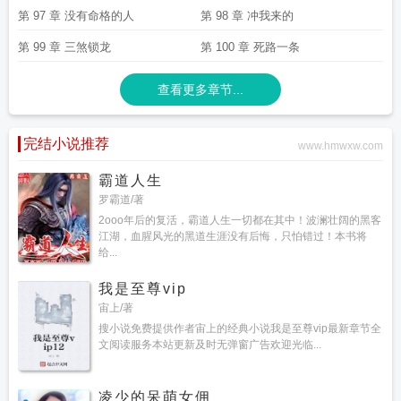
第 97 章 没有命格的人
第 98 章 冲我来的
第 99 章 三煞锁龙
第 100 章 死路一条
查看更多章节...
完结小说推荐
www.hmwxw.com
霸道人生
罗霸道/著
2ooo年后的复活，霸道人生一切都在其中！波澜壮阔的黑客
江湖，血腥风光的黑道生涯没有后悔，只怕错过！本书将
给...
我是至尊vip
宙上/著
搜小说免费提供作者宙上的经典小说我是至尊vip最新章节全
文阅读服务本站更新及时无弹窗广告欢迎光临...
凌少的呆萌女佣