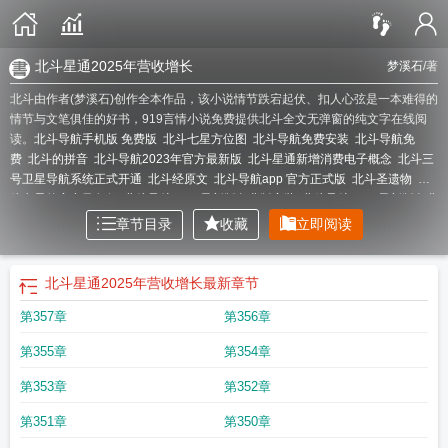
北斗星通2025年营收增长
梦溪石
/著
北斗由作者(梦溪石)创作全本作品，该小说情节跌宕起伏、扣人心弦是一本难得的
情节与文笔俱佳的好书，919言情小说免费提供北斗全文无弹窗的纯文字在线阅
读。
北斗导航手机版 免费版
北斗七星方位图
北斗导航免费安装
北斗导航免
费
北斗的拼音
北斗导航2023年官方最新版
北斗星通新增消费电子概念
北斗三
号卫星导航系统正式开通
北斗经原文
北斗导航app 官方正式版
北斗圣遗物
北
斗七星的寓意及象征
北斗导航2024最新版免费版安装
北斗导航2023最新版免费
版
北斗星通盘中涨幅达5%
北斗卫星实景地图免费版
北斗成为融入日常生活的
章节目录
收藏
立即阅读
太空帮手
北斗阵
北斗星司
北斗经
北斗智联申请智能温控专利
北斗导航手机
版
北斗本命韵
北斗花园
北斗星7140
北斗卫星3d高清村庄实时地图免费
北斗
星通6月12日主力净流入
北斗七星
北斗导航2023最新版免费版安装手机
北斗卫
北斗星通2025年营收增长
最新章节
星导航
北斗精神
北斗全球组网成功时间?
北斗之阵
北斗全球组网仅一步之
第357章
第356章
遥
北斗三号功能
北斗被某国电磁干扰
北斗导航2022最新版官网
北斗星通7月
17日主力资金净卖出
北斗AR图书
北斗三号
北斗33颗
北斗值得培养吗?
北斗
第355章
第354章
导航官方免费北斗导航
北斗伴app安卓版
北斗和gps哪个精度高
北斗规模应用
试点城市评分出炉
北斗卫星导航系统全球组网完成于
北斗星汽车
北斗星通总经
第353章
第352章
理周儒欣年薪百万
北斗卫星导航免费官方
北斗九皇
北斗产业落地加快
北斗指
路+无人机巡田落地株洲
北斗导航2022最新版免费版
北斗星的拼音
北斗七星在
第351章
第350章
哪个方向
北斗卫星
北斗伴官方免费最新版
北斗导航正版官方
北斗之尊
北斗应