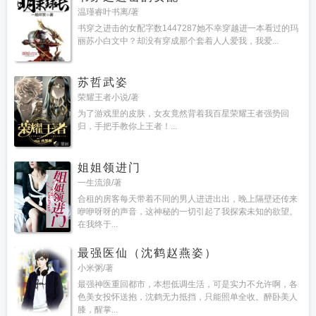
温瑾睿叶书离/著
书穿之进击的女配字数1447287她不幸穿越进一本看过的玛
丽苏小白文中？却没有穿成那个套着人人爱我，我爱...
苏哲武姿
荣耀王者小说/著
为了游戏里的皮肤，女友竟然背着我百星荣耀王者强势回
归，手把手教你上王者！...
姐姐领进门
一生流浪/著
合租的房客每天带着不同的男人进进出出，晚上隔壁还传来
咿咿呀呀的声音，这神秘的一切引起了我探索未知的欲望。
在我终于...
最强医仙（沈鹤赵燕姿）
小米粥/著
最强神医重回都市，本想低调生活，可是实力不允许啊，各
色美女投怀送抱，沈鹤无力抵挡，只能照单全收。醉卧美人
膝，醒掌...