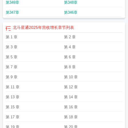
第349章
第348章
用国际合作联盟启动
北斗街景地图免费版
北斗助手app 官方安装
北斗星卫通取
得盲区行人专利
北斗导航 官方正式版
北斗地图2023最新版免费版
北斗技术落
第347章
第346章
地生花赋能区域产业
北斗七星图
北斗导航板块跌幅达2%
北斗星通7月2日主力
资金净流出
北斗伴地图导航
北斗导航需要付费吗
北斗卫星导航是免费的吗
北
斗峰会揭晓定位导航背包
北斗导航高清地图
北斗天汇
北斗区域导航系统建设拉
北斗星通2025年营收增长
章节列表
开序幕
北斗智联取得碰撞检测专利
北斗星通股价涨5.1%
北斗星通取得单孔径
第 1 章
第 2 章
天线专利
北斗星通5月25日主力资金净流出
北斗电单车
北斗的船队名叫
北斗
定位
北斗是词语吗
北斗卫星导航系统
北斗院7名实控人控股59%
北斗七星距离
第 3 章
第 4 章
地球多少光年
北斗星通股票
北斗导航地图手机免费
北斗七星阵
北斗卫星手机
导航
北斗星 歌曲
北斗七星怎么辨别方向
北斗二号即将停服
北斗三号助力宇宙
第 5 章
第 6 章
探测
北斗卫星导航手机版官方免费
北斗七星时间
北斗导航收费吗
北斗导航正
版
北斗智慧跑
北斗卫星街景地图手机版
北斗星汽车2023年价格表大全
北斗峰
第 7 章
第 8 章
会
北斗牵着我的手读后感
北斗星汽车价格表
北斗高精导航
北斗产品已出口
第 9 章
第 10 章
140余个国家
北斗星的爱
北斗七星有几颗星组成
北斗时空产业产值超1.3万
亿
北斗七星分别叫什么星
北斗星图片
北斗卫星导航地图免费安装
北斗导航概
第 11 章
第 12 章
念股票
北斗七星正确摆放图
北斗卫星之父
北斗融媒
北斗三号全球卫星导航系
统
北斗导航系统
北斗卫星短信
北斗导航板块11月28日涨
北斗女神徐颖简
第 13 章
第 14 章
介
北斗顺序
北斗杯
北斗伴
北斗星通震荡走强
北斗周建华
北斗七星的斗柄指
向
北斗企鹅
北斗七星图片
北斗卫星有多少颗
北斗星通2025年净亏损2.57
第 15 章
第 16 章
亿
北斗助手安卓版
北斗导航官方免费
北斗应用与基准服务湖南成立
北斗星x5
第 17 章
第 18 章
车价格及图片
北斗导航地图
北斗七星高
北斗地图高清卫星地图
北斗ar图书
北
斗星小车价格及图片
北斗行动
北斗星x5新车多少钱
北斗星 周杰伦
北斗导航官
第 19 章
第 20 章