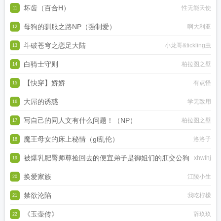
坏齿（百合H）
性无能天使
11
母狗的驯服之路NP（强制爱）
啊大利亚
12
斗破苍穹之恋足大陆
小龙哥&tickling虫
13
白骑士守则
柏拉图之壁
14
【快穿】娇娇
有点怪
15
大屌的诱惑
学无致用
16
写自己的同人文有什么问题！（NP）
柏拉图之壁
17
魔王母女的床上秘情（gl乱伦）
洛洛子
18
被爆乳肥臀师尊捡回去的便宜弟子是御姐们的肛交公狗
xhwlhj
19
换爱家族
江陵小生
20
禁欲沦陷
我吃柠檬
21
《玉壶传》
辞玖玖
22