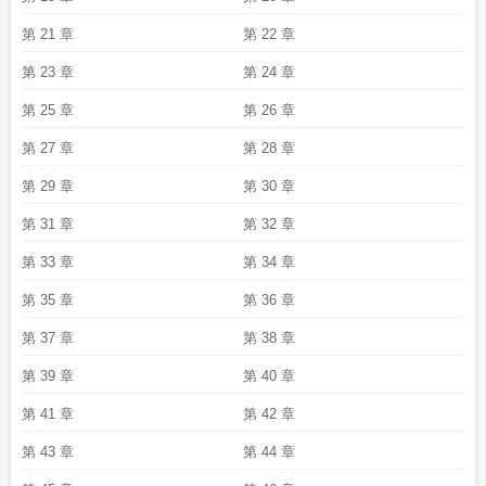
方免费北斗导航高清
北斗导航app
北斗地图
北斗七星距离地球
北斗伏羲申请
低空微气象专利
北斗星化工取得混料机专利
北斗官方回应南京导航干扰
北斗导
第 21 章
第 22 章
航卫星系统的授时精度为
北斗卫星实景地图
北斗九星
北斗卫星地图
北斗星通
股吧
北斗星通12月1日主力净卖出
北斗星通2025年营收增长
北斗导航
北斗
第 23 章
第 24 章
wifi
北斗及航空航天媒体探访株洲
北斗星通2月12日主力净卖出
北斗七星图的
第 25 章
第 26 章
正确摆放
北斗助手
北斗星通股价波动引关注
北斗万亿产业赛道启航
北斗女神
徐颖
北斗梦溪石
北斗自由流计费准确率达99.99%
北斗智联完成数亿元b轮融
第 27 章
第 28 章
资
北斗智寻定位
北斗导航是免费的吗
北斗七星名称和含义
北斗规模应用工程
继续实施
北斗手表
北斗定位系统
北斗风云
北斗七星的图片
北斗七星和北极星
第 29 章
第 30 章
的距离
北斗卫星导航系统白皮书发布
北斗导航2023年最新版
北斗gps高德地
图
北斗短信服务
北斗卫星手机导航免费
北斗七星的形状
北斗星通具备抗干扰
第 31 章
第 32 章
基数
北斗+ai破解云中雨监测难题
北斗落在山石上打一名胜
北斗星通
北斗星小
第 33 章
第 34 章
汽车的价格
北斗卫星地图高清免费2023
北斗星通12月22日主力净流入
北斗地
图高清卫星地图免费安装
北斗星取得氢化铝锂溶液专利
北斗导航板块大涨
北斗
第 35 章
第 36 章
神拳
北斗短信功能怎么用
北斗卫星导航地图app
北斗定位寻人靠谱吗
北斗融
媒app狂撒福利
北斗星通跌1.71%
北斗经全文原文
北斗清理app官网
北斗星通
第 37 章
第 38 章
盘中跌幅达5%
北斗伴随
北斗星通1月12日主力净卖出
北斗七星都有哪七星
第 39 章
第 40 章
第 41 章
第 42 章
第 43 章
第 44 章