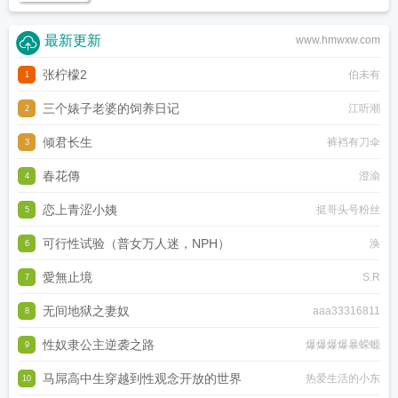
最新更新
www.hmwxw.com
张柠檬2
伯未有
1
三个婊子老婆的饲养日记
江听潮
2
倾君长生
裤裆有刀伞
3
春花傳
澄渝
4
恋上青涩小姨
挺哥头号粉丝
5
可行性试验（普女万人迷，NPH）
涣
6
愛無止境
S.R
7
无间地狱之妻奴
aaa33316811
8
性奴隶公主逆袭之路
爆爆爆爆暴蝾螈
9
马屌高中生穿越到性观念开放的世界
热爱生活的小东
10