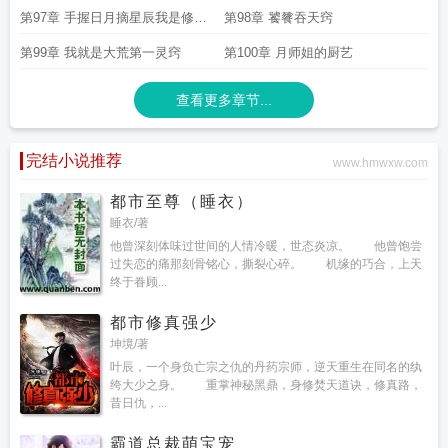
第97章 手握日月摘星辰我是修仙
第98章 饕餮吞天窍
第一人
第99章 我就是大荒第一灵窍
第100章 月师姐的厨艺
查看更多章节...
完结小说推荐
www.hmwxw.com
都市至尊（睡衣）
睡衣/著
他曾深刻体味过世间的人情冷暖，世态炎凉。 他曾饱尝
过失恋的痛那刻骨铭心，撕裂心碎。 机缘的巧合，上天
终于眷顾...
都市修真强少
坤境/著
叶辰，一个身负亡宗之仇的丹药宗师，逆天重生在同名的纨
绔大少之身。 重掌神秘黑鼎，身修焚天道诀，修真路，
昔日仇，...
霸道总裁萌宝宠