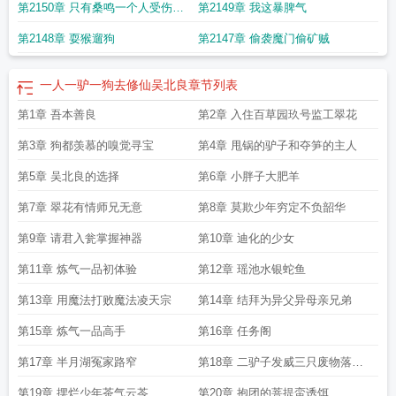
第2150章 只有桑鸣一个人受伤的
第2149章 我这暴脾气
窍
一人一驴一狗去修仙动漫在线观看
一人一驴一狗去修仙吴北良身世
一人一驴
一狗去修仙吴北良的身世
一人一驴一狗去修仙月秋雪是魔女吗
一人一驴一狗去
世界
第2148章 耍猴遛狗
第2147章 偷袭魔门偷矿贼
修仙男主几个老婆
一人一驴一狗去修仙作者是谁
一人一驴一狗去修仙女主是
谁
一人一驴一狗去修仙TXT
一人一驴一狗去修仙楚遗汉
一人一驴一狗去修仙主
人公简介
一人一驴一狗去修仙免费有声
一人一驴一狗去修仙动漫免费
一人一驴
一人一驴一狗去修仙吴北良
章节列表
一狗去修仙境界划分
一人一驴一狗去修仙好看吗
一人一驴一狗去修仙漫画在线
第1章 吾本善良
第2章 入住百草园玖号监工翠花
观看
一人一驴一狗去修仙女主几个
一人一驴一狗去修仙灵窍排名
一人一驴一狗
去修仙漫画
一人一驴一狗去修仙全集免费观看
一人一驴一狗去修仙男主身份
一
第3章 狗都羡慕的嗅觉寻宝
第4章 甩锅的驴子和夺笋的主人
人一驴一狗去修仙免费收听
一人一驴一狗去修仙女主有几个
一人一驴一狗去修
仙第一圣品灵窍是什么
一人一驴一狗去修仙全文免费阅读
一人一驴一狗去修仙
第5章 吴北良的选择
第6章 小胖子大肥羊
什么时候完结
一人一驴一狗去修仙完整版
一人一驴一狗去修仙女主
一人一驴一
狗去修仙完结了吗
一人一驴一狗去修仙百科
一人一驴一狗去修仙人物
一人一驴
第7章 翠花有情师兄无意
第8章 莫欺少年穷定不负韶华
一狗去修仙tzt百科
一人一驴一狗去修仙第二季
一人一驴一狗去修仙张三爷身
第9章 请君入瓮掌握神器
第10章 迪化的少女
份
一人一驴一狗去修仙简介
一人一驴一狗去修仙动漫
一人一驴一狗去修仙凤
灵
一人一驴一狗去修仙几个老婆
一人一驴一狗去修仙有声听书
一人一驴一狗去
第11章 炼气一品初体验
第12章 瑶池水银蛇鱼
修仙大黑和二驴是什么身份
一人一驴一狗去修仙视频
一人一驴一狗去修仙百科
TXT
一人一驴一狗去修仙吴北良几个老婆
一人一驴一狗去修仙免费阅读
一人一
第13章 用魔法打败魔法凌天宗
第14章 结拜为异父异母亲兄弟
驴一狗去修仙吴北良
一人一驴一狗去修仙月秋雪回来没
一人一驴一狗去修仙听
书
一人一驴一狗去修仙主角身份
一人一驴一狗去修仙txt免费
一人一驴一狗去修
第15章 炼气一品高手
第16章 任务阁
仙吴北良道侣
一人一驴一狗去修仙有几个女主
第17章 半月湖冤家路窄
第18章 二驴子发威三只废物落汤
鸡
第19章 摆烂少年茶气云苓
第20章 抱团的菩提蛮诱饵