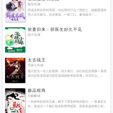
顾笑笑/著
穿成这样在房间等我，你在期待什么？游轮上，她被霸道的
男人压在窗沿，步步紧逼。一家三口，爹地最丑！...
前妻归来：邵医生好久不见
格子虫/著
...
太古战王
齐家七哥/著
我只想当一名三好赘婿，但大佬们，你们别总找我啊！逼我
成为首富逼我成为权臣逼我拯救带刺玫瑰，冰冷巨山，...
极品权商
付麒麟/著
一块神奇的祖传玉佩，赋予了郑直神奇的能力，一夜暴富之
余，更成为一个能打能杀的警界精英。突然发迹的商人有...