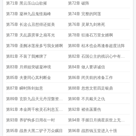
第71章 黑云压山山欲摧
第72章 破阵
第73章 凝神九品鬼怪巅峰
第74章 完整的阿莲
第75章 长这么丑想得还挺美
第76章 灵犀九剑将死
第77章 天乩霹雳掌之扇耳光
第78章 狂揍石万里女婿啊
第79章 圣阙冰莲座多亏我女婿啊
第80章 枯木也会再逢春超度法阵
第81章 不装了我摊牌了
第82章 石国公主的残识心中有天
地
第83章 月师姐突破凝神境
第84章 做人要讲诚信
第85章 夫妻同心其利断金
第86章 闭关前的准备工作
第87章 瞬时阵剑如意
第88章 忽悠文哲四足银鼎
第89章 玄阶九品天元丹涅槃资格
第90章 不共戴天之仇
战
第91章 本金两千枚灵石利息五百
第92章 褚依菡重伤
万
第93章 养驴狗多日用在一时
第94章 手握日月摘星辰世上无我
这般人
第95章 战兽大黑二驴子万众瞩目
第96章 战胜钱玉堂进入十强