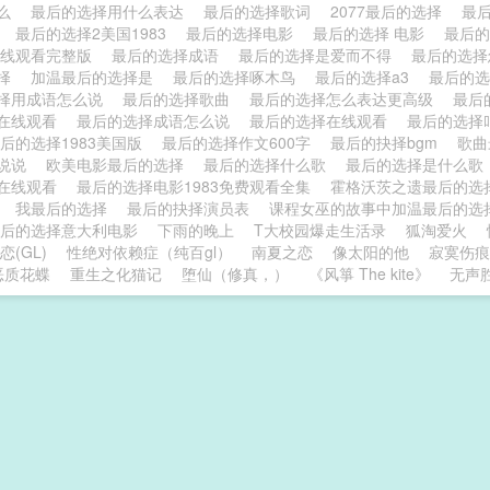
什么
最后的选择用什么表达
最后的选择歌词
2077最后的选择
最
说
最后的选择2美国1983
最后的选择电影
最后的选择 电影
最后的
3在线观看完整版
最后的选择成语
最后的选择是爱而不得
最后的选
选择
加温最后的选择是
最后的选择啄木鸟
最后的选择a3
最后的
择用成语怎么说
最后的选择歌曲
最后的选择怎么表达更高级
最后
在线观看
最后的选择成语怎么说
最后的选择在线观看
最后的选择
后的选择1983美国版
最后的选择作文600字
最后的抉择bgm
歌
的说说
欧美电影最后的选择
最后的选择什么歌
最后的选择是什么
在线观看
最后的选择电影1983免费观看全集
霍格沃茨之遗最后的
山
我最后的选择
最后的抉择演员表
课程女巫的故事中加温最后的
最后的选择意大利电影
下雨的晚上
T大校园爆走生活录
狐淘爱火
恋(GL)
性绝对依赖症（纯百gl）
南夏之恋
像太阳的他
寂寞伤痕
恶质花蝶
重生之化猫记
堕仙（修真，）
《风箏 The kite》
无声