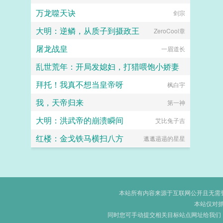
万龙噬天诀
剑宗
大明：逆鳞，从质子到摄政王
ZeroCool章
屠龙战皇
一眉道长
乱世荒年：开局发媳妇，打猎喂饱小娇妻
拜托！我真不想当皇帝呀
烟云客横渡积水潭
枫白宇
我，天帝归来
第一神
大明：洪武帝的崩溃瞬间
艾比兔子吉
红楼：金戈铁马横扫八方
邋邋遢遢的星星
本站所有内容来源于互联网公开且无需登录
本站仅对
同时您可手动提交相关目标站点网址给我们