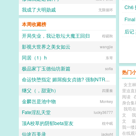
Ch6
我成了大明勋戚
无限循环
Fin
本周收藏榜
后记
开局失业，我让歌坛大魔王回归
程砚秋
影视大世界之美女如云
wangjie
同居（1）h
东哥
极品家丁玉德仙坊新篇
sofia
热门
命运快堕指定 媚屌痴女贞德? 强制NTR召唤?侍奉上帝的圣女贞德，强制调教成无脑崇拜肉棒的媚屌痴女?
女主
继父（，甜宠h）
里迫直
bachikina
四重奏
阅读
金麟岂是池中物
Monkey
身合集
我苟
Fate淫乱天堂
lucky36777
文
文
顶A校草的阴郁beta室友
枕中眠
我一缕
在线
仙途百美录
jackxht