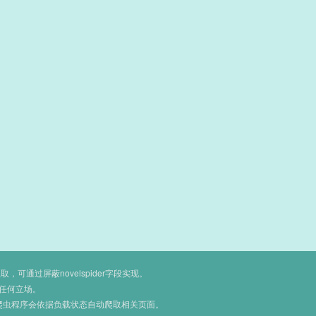
通过屏蔽novelspider字段实现。
任何立场。
爬虫程序会依据负载状态自动爬取相关页面。