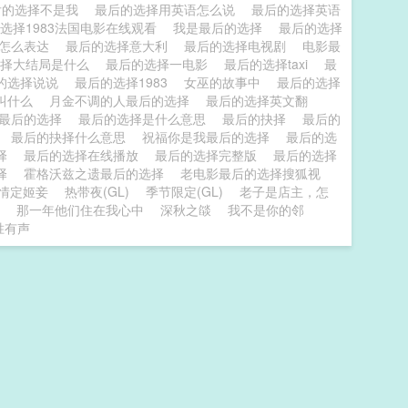
后的选择不是我
最后的选择用英语怎么说
最后的选择英语
选择1983法国电影在线观看
我是最后的选择
最后的选择
择怎么表达
最后的选择意大利
最后的选择电视剧
电影最
选择大结局是什么
最后的选择一电影
最后的选择taxi
最
的选择说说
最后的选择1983
女巫的故事中
最后的选择
叫什么
月金不调的人最后的选择
最后的选择英文翻
曲最后的选择
最后的选择是什么意思
最后的抉择
最后的
歌
最后的抉择什么意思
祝福你是我最后的选择
最后的选
选择
最后的选择在线播放
最后的选择完整版
最后的选择
选择
霍格沃兹之遗最后的选择
老电影最后的选择搜狐视
情定姬妾
热带夜(GL)
季节限定(GL)
老子是店主，怎
那一年他们住在我心中
深秋之燄
我不是你的邻
胜有声