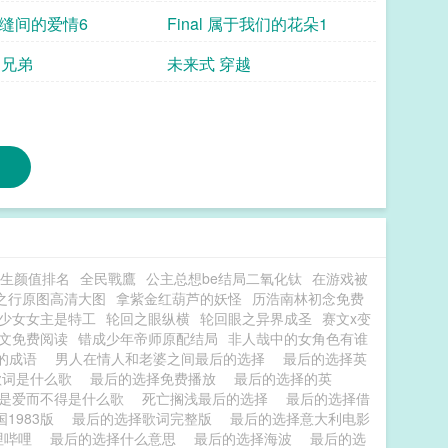
指缝间的爱情6
Final 属于我们的花朵1
 兄弟
未来式 穿越
生颜值排名
全民戰鷹
公主总想be结局二氧化钛
在游戏被
之行原图高清大图
拿紫金红葫芦的妖怪
历浩南林初念免费
少女女主是特工
轮回之眼纵横
轮回眼之异界成圣
赛文x变
文免费阅读
错成少年帝师原配结局
非人哉中的女角色有谁
的成语
男人在情人和老婆之间最后的选择
最后的选择英
歌词是什么歌
最后的选择免费播放
最后的选择的英
择是爱而不得是什么歌
死亡搁浅最后的选择
最后的选择借
1983版
最后的选择歌词完整版
最后的选择意大利电影
哩哔哩
最后的选择什么意思
最后的选择海波
最后的选