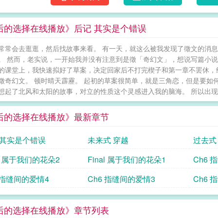
后的选择在线播放》后记 其实是个错误
常常会去逛逛，然后找故事来看。 有一天，就这么被我发现了徵文的消
。 然而，老实说，一开始我并没有注意到是徵「奇幻文」，想说写篇小说
的课堂上，我快速拟好了草案，决定回家后不打完楔子和第一章不罢休，
徵奇幻文。 顿时晴天霹靂。 起初的草案很简单，就是三角恋，但是要如
想起了北风和太阳的故事，对立的性质这个灵感进入我的脑海。 所以出现了
后的选择在线播放》最新章节
 其实是个错误
未来式 穿越
过去式
al 属于我们的花朵2
Final 属于我们的花朵1
Ch6 
 指缝间的爱情4
Ch6 指缝间的爱情3
Ch6 
后的选择在线播放》章节列表