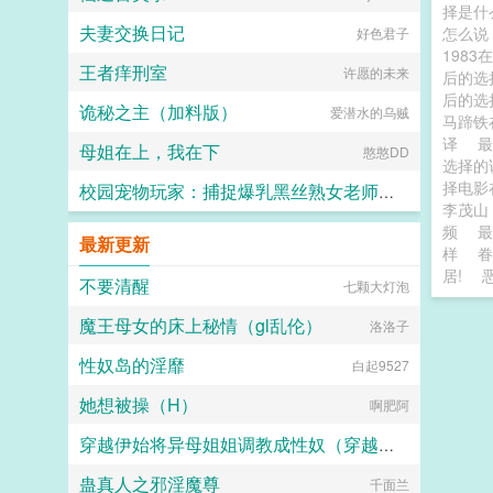
择是
夫妻交换日记
怎么
好色君子
198
王者痒刑室
许愿的未来
后的
后的选
诡秘之主（加料版）
爱潜水的乌贼
马蹄铁
译
最
母姐在上，我在下
憨憨DD
选择
择电影
校园宠物玩家：捕捉爆乳黑丝熟女老师和白丝校花
李茂
频
小人国国王
最新更新
样
眷
居!
不要清醒
七颗大灯泡
魔王母女的床上秘情（gl乱伦）
洛洛子
性奴岛的淫靡
白起9527
她想被操（H）
啊肥阿
穿越伊始将异母姐姐调教成性奴（穿越到异世界把高贵强大的女性征服至胯下）
蛊真人之邪淫魔尊
千面兰
dark