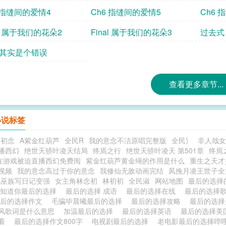
 指缝间的爱情4
Ch6 指缝间的爱情5
Ch6 
al 属于我们的花朵2
Final 属于我们的花朵3
过去式
 其实是个错误
查看更多章节...
小说标签
林初念
A紫金红葫芦
全民R
我的意念不洁原唱完整版
全民氵
非人哉女
播西幻
绝世天骄叶凌天结局
终焉之行
绝世天骄叶凌天 第501章
终焉
在游戏被迫直播西幻免费阅
紫金红葫芦黄金绳的作用是什么
重生之天才
视频
我的意念高过于你的意念
我修仙无敌动画完结
凤挽月凌王世子全
在巫族写日记变强
女主角林念初
林初初
全民淑
网站地图
最后的选择
我知道你最后的选择
最后的选择 成语
最后的选择在线
最后的选择
最后的选择作文
毛骗毕晨曦最后的选择
最后的选择攻略
最后的选
风歌词是什么意思
加温最后的选择
最后的选择英语
最后的选择美国
观看
最后的选择作文800字
电视剧最后的选择
老电影最后的选择哔