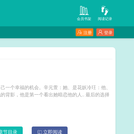
会员书架
阅读记录
注册
登录
自己一个幸福的机会。辛元萱：她、是花妖冷玨：他、
是冰妖莫炎：他、是火妖一直以来，她都看着他的背影，他是第一个看出她暗恋他的人.. 最后的选择
章节目录
立即阅读