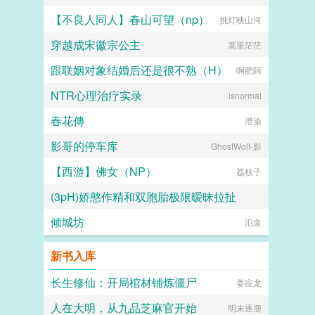
【不良人同人】春山可望（np）
挑灯映山河
穿越成宋徽宗公主
蒿里茫茫
跟联姻对象结婚后还是很不熟（H）
啊肥阿
NTR心理治疗实录
isnormal
春花傳
澄渝
影哥的停车库
GhostWolf-影
【西游】佛女（NP）
荔枝子
(3pH)娇憨作精和双胞胎极限暧昧拉扯
倾城坊
吉光片羽小流星
氾衾
新书入库
长生修仙：开局棺材铺炼僵尸
姜应龙
人在大明，从九品芝麻官开始
明末逐鹿