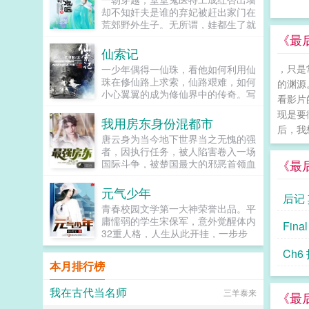
却不知奸夫是谁的弃妃被赶出家门在
荒郊野外生子。无所谓，娃都生了就
养着吧。三年后，听闻爷爷病危，她
《最
携子强势归来，惊艳天下。不能修炼
仙索记
的废材？她一招制胜。庶出兄妹作
，只是
一少年偶得一仙珠，看他如何利用仙
恶？...
珠在修仙路上求索，仙路艰难，如何
的渊源
小心翼翼的成为修仙界中的传奇。写
看影片
作只是业余时间，更新每天不多，一
现是要
更或两更，但是更新稳定的，有些不
我用房东身份混都市
后，我
足，大家谅解。希望多点收藏和点
唐云身为当今地下世界当之无愧的强
击。...
者，因执行任务，被人陷害卷入一场
《最
国际斗争，被楚国最大的邪恶首领血
皇后悬赏通缉，无奈之下只能退役回
到老家中海躲避，与此同时暗中调查
元气少年
后记
陷害自己的幕后主使。唐云在中海曾
青春校园文学第一大神荣誉出品。平
经暗中买下的别墅中休养，偶遇从前
庸懦弱的学生宋保军，意外觉醒体内
Fin
的女神被房东驱逐，又遭到追求者纠
32重人格，人生从此开挂，一步步
缠，唐云挺身而出装逼打脸，将别墅
逆袭成为终极学霸的热血励志故事。
房间租给女神，孤男寡女共处一室自
Ch6
有爆乳校花激萌萝莉清纯大长腿等绝
然发生暧昧。...
本月排行榜
色美女，也有颠倒黑白的口才，还有
热血爆棚的打斗信公众号搜...
我在古代当名师
三羊泰来
《最