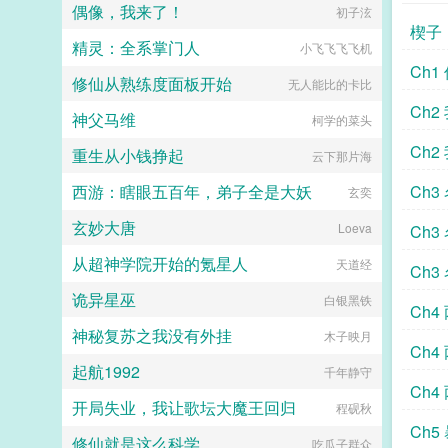
偶像，我来了！
初子泫
楔子
精灵：全系掌门人
小飞飞飞飞机
Ch1
修仙从熟练度面板开始
无人能比的卡比
Ch2
神父马维
柯学的菜头
Ch2
重生从小钱挣起
云下那片海
西游：瞎眼五百年，弟子全是大妖
Ch3
玄奕
玄妙大唐
Loeva
Ch3
从超神学院开始的氪星人
天道经
Ch3
诡异星巫
白银黑铁
Ch4
神秘复苏之我没有外挂
木子映月
Ch4
起航1992
千年静守
Ch4
开局失业，我让歌坛大魔王回归
程砚秋
Ch
修仙就是这么科学
吃瓜子群众