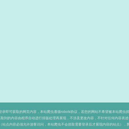
即可获取的网页内容，本站爬虫遵循robots协议，若您的网站不希望被本站爬虫抓取，可
抓取到的内容由程序自动进行排版处理再展现，不涉及更改内容，不针对任何内容表述
（站点内容必须允许游客访问，本站爬虫不会抓取需要登录后才展现内容的站点），