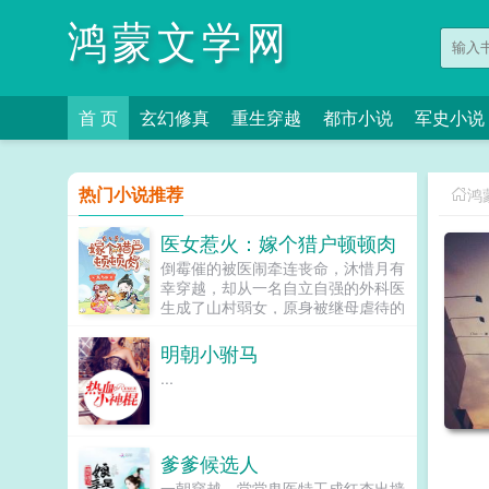
鸿蒙文学网
首 页
玄幻修真
重生穿越
都市小说
军史小说
热门小说推荐
鸿
医女惹火：嫁个猎户顿顿肉
倒霉催的被医闹牵连丧命，沐惜月有
幸穿越，却从一名自立自强的外科医
生成了山村弱女，原身被继母虐待的
年近十八没来葵水，未婚夫退亲，继
妹顶替她嫁人，母亲嫁妆被夺沐惜月
明朝小驸马
为原身报仇，靠医术发家致富的同
...
时，嫁了个猎户汉子，对她宠溺无度
小生活美滋滋，岂料猎户不仅是战场
归来的小将军，更是...
爹爹候选人
一朝穿越，堂堂鬼医特工成红杏出墙