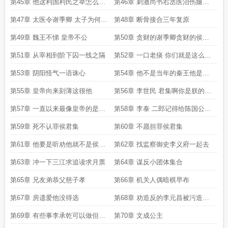
第45章 他这利国利民之举怎么就
第46章 刺激尚书右丞医治伤腿之
成了胡说了
法
第47章 太医令谢季卿 太子为何不
第48章 断骨接合三年复原
见老夫
第49章 魏王不悌 皇帝不公
第50章 贪财的谢季卿贪财的侯君
集大方的
第51章 从宰相到阶下囚一线之隔
第52章 一口老痰 你们就是这么辅
佐陛下的
第53章 阴阳怪气一语诛心
第54章 他不是当年的秦王他是杨
广啊
第55章 皇帝向来刻薄这很他
第56章 李世民 君集啊你是朕的兄
弟
第57章 一直以来最像皇帝的是太
第58章 李泰 二郎记得给陈国公府
子
送年礼
第59章 死不认罪侯君集
第60章 不愿担罪侯君集
第61章 他要是听劝他就不是侯君
第62章 找监察御史李义府一起去
集了
第63章 冲一下三江求追读求月票
第64章 谋反小团体集合
第65章 兄友弟恭父慈子孝
第66章 机关人偶暗棋早布
第67章 房遗爱他没得选
第68章 劝造反的李元昌被污造反
的李恪
第69章 有些事李承乾可以做但李
第70章 文成公主