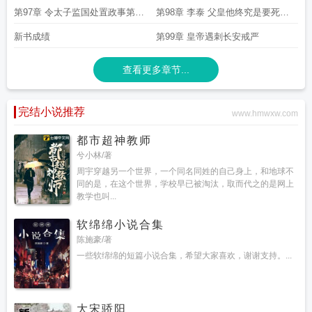
安心第四
历练第
第97章 令太子监国处置政事第二
第98章 李泰 父皇他终究是要死的
更
第三更
新书成绩
第99章 皇帝遇刺长安戒严
查看更多章节...
完结小说推荐
www.hmwxw.com
都市超神教师
兮小林/著
周宇穿越另一个世界，一个同名同姓的自己身上，和地球不
同的是，在这个世界，学校早已被淘汰，取而代之的是网上
教学也叫...
软绵绵小说合集
陈施豪/著
一些软绵绵的短篇小说合集，希望大家喜欢，谢谢支持。...
大宋骄阳