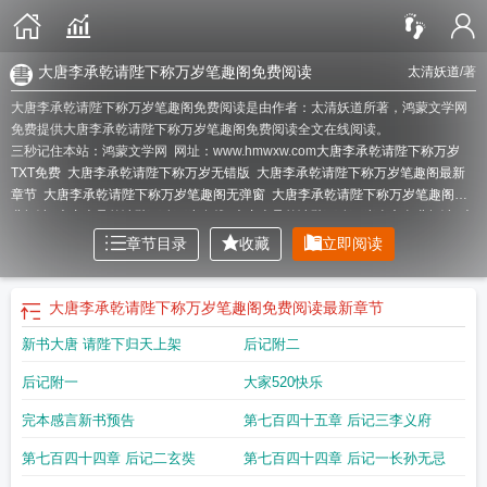
大唐李承乾请陛下称万岁笔趣阁免费阅读
太清妖道
/著
大唐李承乾请陛下称万岁笔趣阁免费阅读是由作者：太清妖道所著，鸿蒙文学网
免费提供大唐李承乾请陛下称万岁笔趣阁免费阅读全文在线阅读。
三秒记住本站：鸿蒙文学网 网址：www.hmwxw.com
大唐李承乾请陛下称万岁
TXT免费
大唐李承乾请陛下称万岁无错版
大唐李承乾请陛下称万岁笔趣阁最新
章节
大唐李承乾请陛下称万岁笔趣阁无弹窗
大唐李承乾请陛下称万岁笔趣阁免
费阅读
大唐李承乾请陛下称万岁在线
大唐李承乾请陛下称万岁全文免费阅读
大
唐李承乾请陛下称万岁 太清妖道
大唐李承乾请陛下称万岁TXT全本
大唐李承乾
章节目录
收藏
立即阅读
请陛下称万岁手打无错字版
大唐李承乾请陛下称万岁免费阅读软件
大唐李承乾
请陛下称万岁手打版
大唐李承乾请陛下称万岁精校版
大唐李承乾请陛下称万岁
笔趣阁无错版
大唐请陛下退位
大唐李承乾请陛下称万岁免费阅读
大唐李承乾请
大唐李承乾请陛下称万岁笔趣阁免费阅读
最新章节
陛下称万岁在线阅读免费完整版
大唐李承乾请陛下称万岁精校版免费
大唐李承
新书大唐 请陛下归天上架
后记附二
乾请陛下称万岁
大唐李承乾请陛下称万岁TXT
大唐李承乾请陛下称万岁
sudugu
大唐李承乾请陛下称万岁无防盗
大唐李承乾请陛下称万岁笔趣阁最
后记附一
大家520快乐
新
请陛下登基
大唐李承乾请陛下称万岁阅读
大唐李承乾请陛下称万岁太清妖
道
大唐李承乾请陛下称万岁无删减全文免费阅读
大唐李承乾请陛下称万岁最新
完本感言新书预告
第七百四十五章 后记三李义府
章节更新
大唐李承乾请陛下称万岁免费
大唐李承乾请陛下称万岁笔趣阁手机
版
大唐李承乾请陛下称万岁第三中文网
大唐李承乾请陛下称万岁 无弹窗
大唐
第七百四十四章 后记二玄奘
第七百四十四章 后记一长孙无忌
李承乾请陛下称万岁无弹窗免费
大唐李承乾请陛下称万岁完结免费
大唐李承乾