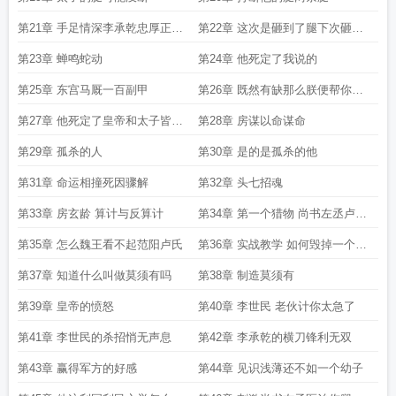
第21章 手足情深李承乾忠厚正直
第22章 这次是砸到了腿下次砸到
李义府
头怎么办
第23章 蝉鸣蛇动
第24章 他死定了我说的
第25章 东宫马厩一百副甲
第26章 既然有缺那么朕便帮你补
上
第27章 他死定了皇帝和太子皆如
第28章 房谋以命谋命
是说
第29章 孤杀的人
第30章 是的是孤杀的他
第31章 命运相撞死因骤解
第32章 头七招魂
第33章 房玄龄 算计与反算计
第34章 第一个猎物 尚书左丞卢承
庆
第35章 怎么魏王看不起范阳卢氏
第36章 实战教学 如何毁掉一个顶
级世家的名
第37章 知道什么叫做莫须有吗
第38章 制造莫须有
第39章 皇帝的愤怒
第40章 李世民 老伙计你太急了
第41章 李世民的杀招悄无声息
第42章 李承乾的横刀锋利无双
第43章 赢得军方的好感
第44章 见识浅薄还不如一个幼子