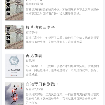
填海的精灵/著
作者填海的精灵的经典小说大宋骄阳最新章节全文阅读服务
本站更新及时无弹窗广告小说大宋骄阳穿越...
校草他妹三岁半
霜染衣/著
顾泽兰高中时，他妈怀了二胎，给他生了个妹，他嫌弃得要
死妹妹这种生物，又娇气又烦人，谁有谁倒霉...
再见前妻
默菲/著
小三挺着肚子上门挑衅，婆婆在家朝她耀武扬威。唐洛然的
婚姻一路磕磕绊绊，最终她递出了一纸离婚协议书。然而，
全江城最...
白袍弯刀你别跑！
探花辛九郎/著
爱恨终究深远，江湖风云无常。一柄古董弯刀的突然出现究
竟有何玄机？悠悠流转千年，它将就此湮灭还是会重放光
芒？白袍...