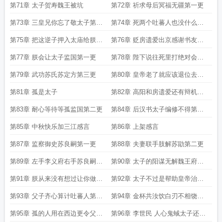
泰不行
第71章 太子贺寿魏王被坑
第72章 祈求母后冥福无疆第一更
第73章 三皇兄你忘了敬太子第二
第74章 死两个吐蕃人也没什么的
更
第三更
第75章 把这逆子押入太庙给朕往
第76章 贬房遗爱出京感谢书友饭
死里抽
饭饭团er打
第77章 朕会让太子监国第一更
第78章 陛下说往死里打绝对会往
死里打的
第79章 武功苏氏苏定方第三更
第80章 皇帝老了就应该退位去做
太上皇
第81章 孤是太子
第82章 高阳和房遗爱还有辩机第
一更
第83章 耐心等待等孤监国第二更
第84章 后汉书太子编修不得第三
更
第85章 中秋快乐加三江感言
第86章 上架感言
第87章 监察御史苏良嗣第一更
第88章 夫妻联手肢解苏勖第二更
第89章 左手李义府右手苏良嗣第
第90章 太子的阳谋无解魏王府就
三更
沉静下来
第91章 朕从来没有想过让你做太
第92章 太子不过是帮助皇帝治理
子第五更
天下的工具
第93章 父子齐心算计吐蕃人第二
第94章 金杯共汝饮白刃不相饶第
更
三更
第95章 孤的人用在西边更令父皇
第96章 李世民 人心鬼蜮太子还需