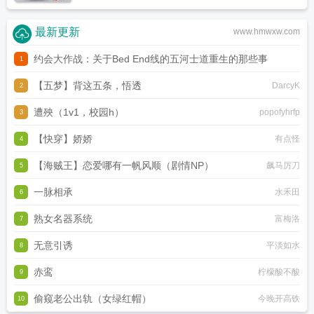
最新更新
www.hmwxw.com
约会大作战：关于Bed End线的五河士道重生的那些事
1
【五梦】背这五条，悟透
虚无圣母
DarcyK
2
遭殃（1v1，校园h）
popofyhrfp
3
【快穿】娇娇
有点怪
4
【海贼王】恋爱哪有一帆风顺（剧情NP）
飙马厉刀
5
一脉相承
水禾田
6
熟女名器系统
富梅洛
7
无意引诱
平淡如水
8
赤鸾
柠檬酸不酸
9
偷窥老公出轨（女绿红帽）
今晚开高铁
10