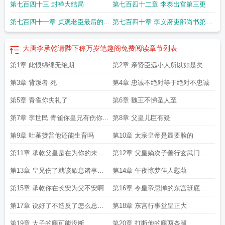
第七百四十三 封禅大结局
第七百四十二章 李泰出宫第三更
请陛下称万岁笔
大唐李承乾请陛下称万岁全本免费
大唐李承乾请陛下称万岁笔
趣阁
大唐李承乾请陛下称万岁123读书网
大唐李承乾请陛下称万岁无弹窗
大唐
第七百四十一章 贞观老臣最后的尾
第七百四十章 李义府吏部尚书第一
李承乾请陛下称万岁全文
大唐李承乾请陛下称万岁全本
大唐李承乾请陛下称万
岁无弹窗手机版
大唐李承乾请陛下称万岁免费阅读无弹窗
大唐李承乾请陛下称
声第二更
更
万岁最新
大唐李承乾请陛下称万岁最新章节笔趣阁
大唐李承乾请陛下称万岁笔
大唐李承乾请陛下称万岁笔趣阁免费阅读
章节列表
趣阁无弹窗最新章节
大唐李承乾请陛下称万岁笔趣阁5200
大唐李承乾请陛下称
第1章 此恨绵绵无绝期
第2章 亲贤臣远小人所以如是矣
万岁完整版免费
大唐李承乾请陛下称万岁全文在线
第3章 背叛者 死
第4章 忠诚不绝对等于绝对不忠诚
第5章 青雀你失礼了
第6章 魏王不悌圣人至
第7章 李世民 青雀你皇兄有伤你多
第8章 父皇儿臣有疑
分担
第9章 吐蕃赞普他还能生育吗
第10章 太宗皇帝是最要脸的
第11章 承乾父皇是在为你的未来
第12章 父皇嫡次子善行玄武门啊
清除障碍
入库
第13章 皇兄伤了就该歇息诸事还
第14章 午夜惊梦佳人慰藉
是青雀代
第15章 承乾你在长安为父不安啊
第16章 令皇帝忌惮的东宫班底的
强横
第17章 说好了不造反了怎么总是
第18章 东宫行事堂皇正大
往那边想
第19章 太子的腿可能没断
第20章 打断他的腿两条腿