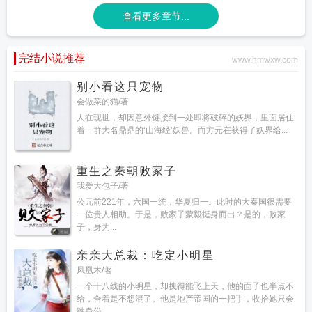
查看更多章节...
完结小说推荐
www.hmwxw.com
别小看这只宠物
会做菜的猫/著
人在现世，却因意外链接到一处即将破碎的妖界，里面居住
着一群大名鼎鼎的‘山海经’妖兽。而方元在获得了妖界给...
重生之秦朝败家子
我爱大包子/著
公元前221年，六国一统，华夏归一。此时的大秦国很需要
一位贵人相助。于是，败家子蒙毅挺身而出？是的，败家
子，身为...
亲亲大总裁：吃定小明星
凤凰木/著
一个十八线的小明星，却拽得能飞上天，他的面子也半点不
给，合着是不想混了。他是地产帝国的一把手，收拾她只会
跌身份。...