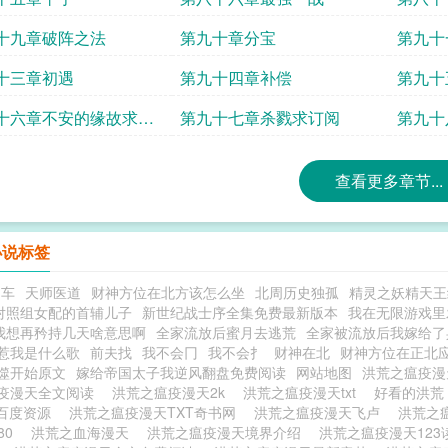
十九章破阵之法
第九十章分宝
第九十
十三章初遇
第九十四章补偿
第九十
十六章不安的缘故求订
第九十七章杀戮求订阅
第九十
查看更多章节...
小说标签
肉车
天师医道
财神方位在北方该怎么坐
北周历史独孤
精灵之妖精天王
对照组女配的首辅儿子
新世纪战士序全集免费最新版本
我在无限游戏里
我想再矜持几天啥意思啊
全家流放后蜜月去逃荒
全家被流放后我嫁给了
惹我是什么歌
前夫找
我不会冂
我不会扌
财神在北
财神方位在正北
噬开始原文
嫁给帝国太子我逆风翻盘免费阅读
网站地图
洪荒之瘟疫
疫漫天全文阅读
洪荒之瘟疫漫天2k
洪荒之瘟疫漫天txt
好看的洪
T百度资源
洪荒之瘟疫漫天TXT奇书网
洪荒之瘟疫漫天飞卢
洪荒之
集80
洪荒之血海漫天
洪荒之瘟疫漫天境界介绍
洪荒之瘟疫漫天12