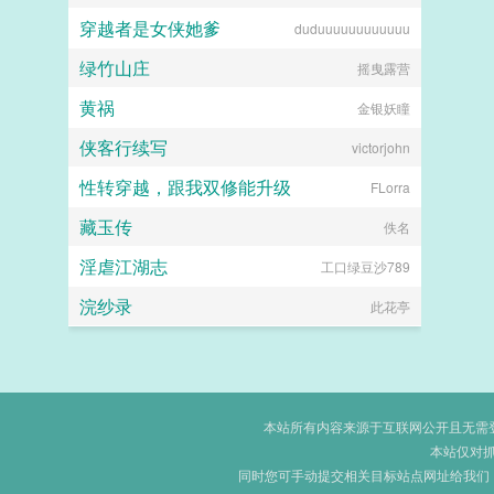
穿越者是女侠她爹
duduuuuuuuuuuuu
绿竹山庄
摇曳露营
黄祸
金银妖瞳
侠客行续写
victorjohn
性转穿越，跟我双修能升级
FLorra
藏玉传
佚名
淫虐江湖志
工口绿豆沙789
浣纱录
此花亭
本站所有内容来源于互联网公开且无需登录
本站仅对
同时您可手动提交相关目标站点网址给我们