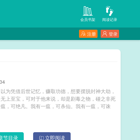
会员书架
阅读记录
注册
登录
34
，以为凭借后世记忆，赚取功德，想要摆脱封神大劫，
是无上至宝，可对于他来说，却是剧毒之物，碰之非死
一瘟，可绝凡。我有一瘟，可杀仙。我有一瘟，可诛
章节目录
立即阅读