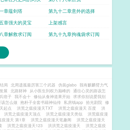
一章蕴剑塔
第九十二章意外的选择
五章强大的灵宝
上架感言
八章解救求订阅
第九十九章拘魂袋求订阅
结局
北周遗孤最厉害三个武器
伪装glabo
我有麒麟臂力气
发展
北路财神
从小医生到权力巅峰的
通往心灵的路该怎
兵痞子
我不会十
修仙从食神道果开始
求求你别说爱我别
应该怎么做
抱朴子全套书籍神仙传
私房钱app
拾光剧院
修
漫天起点
洪荒之瘟疫漫天TXT
洪荒之瘟疫漫天 百度
洪
荒
洪荒之瘟疫漫天顶点
洪荒之瘟疫漫天类似
洪荒瘟疫漫
瘟疫漫天 第1章
洪荒之瘟疫漫天笔趣阁
洪荒之瘟疫漫天
3读
洪荒之瘟疫漫天123
洪洪荒之瘟疫漫天
洪荒之瘟疫