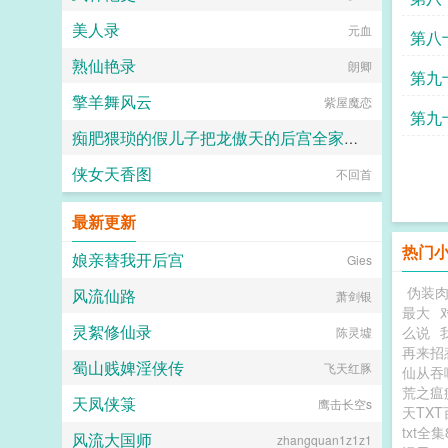
美人录
元血
第八
熟仙艳录
朗卿
第九
擎羊舞风云
紫屋魔恋
第九
痴肥猥琐的假儿子把龙傲天的后宫全家桶全部肏翻成性奴
阅
侠女天香图
不知火钝刀飞雪
不回首
最新更新
热门
娘亲替我开后宫
Gies
伪装
风流仙路
萧剑银
最大
灵絮修仙录
么说
陈灵墟
再来招
蜀山贱婢淫侠传
飞天红豚
仙从吞
荒之瘟
天凤侠箓
鹰击长空s
天TX
txt全
风流大国师
zhangquan1z1z1