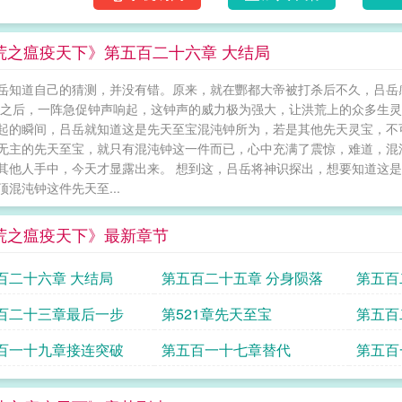
荒之瘟疫天下》第五百二十六章 大结局
岳知道自己的猜测，并没有错。原来，就在酆都大帝被打杀后不久，吕岳
 之后，一阵急促钟声响起，这钟声的威力极为强大，让洪荒上的众多生灵
起的瞬间，吕岳就知道这是先天至宝混沌钟所为，若是其他先天灵宝，不
无主的先天至宝，就只有混沌钟这一件而已，心中充满了震惊，难道，混
其他人手中，今天才显露出来。 想到这，吕岳将神识探出，想要知道这
顶混沌钟这件先天至...
荒之瘟疫天下》最新章节
百二十六章 大结局
第五百二十五章 分身陨落
第五百
百二十三章最后一步
第521章先天至宝
第五百
百一十九章接连突破
第五百一十七章替代
第五百