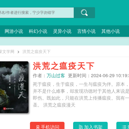
网游小说
科幻小说
灵异小说
言情小说
其他小说
蒙文学网
>
洪荒之瘟疫天下
洪荒之瘟疫天下
作者：
万山过客
更新时间：2024-06-29 10:19:
死于瘟疫，生于瘟疫，一生与瘟疫为伴。原本
并不是什么难事，却发现功德对于其他人来说
即伤。既如此，只能在洪荒上传播瘟疫。我有
圣。 洪荒之瘟疫漫天
手机访问
加入书架