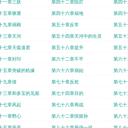
十一章三妖
第四十二章阻拦
第四十
十五章驱逐
第四十六章福地
第四十
十九章祸根
第五十章反常
第五十
十三章天河
第五十四章天河中的生灵
第五十
十七章天瘟道君
第五十八章提升
第五十
师兄
十一章封印
第六十二章不平
第六十
十五章突破的机缘
第六十六章祸始
第六十
十九章借
第七十章反抢
第七十
十三章和多宝的见面
第七十四章目的
第七十
十七章风起
第七十八章再战
第七十
十一章野心
第八十二章惧留孙
第八十
十五章平手
第八十六章最强一战
第八十