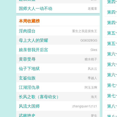
第四
国师大人一动不动
老魔童
第四
本周收藏榜
第四
淫肉擂台
重生之我是摸鱼王
第五
母上大人的荣耀
GG6328GG
第五
娘亲替我开后宫
Gies
第六
黄蓉受辱
糖水桃子
第六
仙子下地狱
风从云
第六
玄鉴仙族
季越人
第七
江湖淫仇录
阿玉玉啊
第七
长风之歌（寡母幼女）
海天
风流大国师
第八
zhangquan1z1z1
武林艳史
梦生
第八