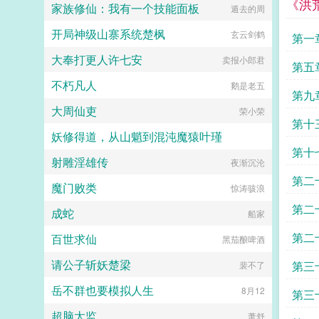
《洪
家族修仙：我有一个技能面板
遁去的周
开局神级山寨系统楚枫
玄云剑鹤
第一
大奉打更人许七安
卖报小郎君
第五
不朽凡人
鹅是老五
第九
大周仙吏
荣小荣
第十
妖修得道，从山魈到混沌魔猿叶瑾
第十
射雕淫雄传
莲藕排骨汤呀
夜渐沉沦
第二
魔门败类
惊涛骇浪
第二
成蛇
船家
第二
百世求仙
黑茄酿啤酒
请公子斩妖楚梁
第三
裴不了
岳不群也要模拟人生
8月12
第三
超脑太监
萧舒