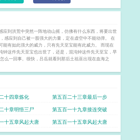
感应到洪荒中突然一阵地动山摇，仿佛有什么东西，将要出世
，感应到自己被一股强大的力量，定在虚空中不能动弹。 在
可能有如此强大的威力，只有先天至宝能有此威力。 而现在
沌钟这件先天至宝也出世了，还是，混沌钟这件先天至宝，早
是怎么一回事。很快，吕岳就看到那后土祖巫出现在血海之
二十四章炼化
第五百二十三章最后一步
二十章明悟三尸
第五百一十九章接连突破
一十五章风起大唐
第五百一十五章风起大唐