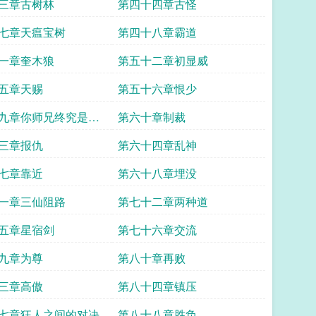
三章古树林
第四十四章古怪
七章天瘟宝树
第四十八章霸道
一章奎木狼
第五十二章初显威
五章天赐
第五十六章恨少
九章你师兄终究是你
第六十章制裁
三章报仇
第六十四章乱神
七章靠近
第六十八章埋没
一章三仙阻路
第七十二章两种道
五章星宿剑
第七十六章交流
九章为尊
第八十章再败
三章高傲
第八十四章镇压
七章狂人之间的对决
第八十八章胜负