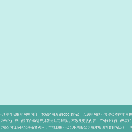
即可获取的网页内容，本站爬虫遵循robots协议，若您的网站不希望被本站爬虫抓取，可
抓取到的内容由程序自动进行排版处理再展现，不涉及更改内容，不针对任何内容表述
（站点内容必须允许游客访问，本站爬虫不会抓取需要登录后才展现内容的站点），