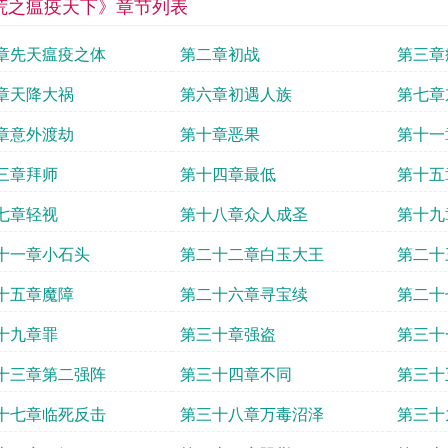
荒之瘟疫天下》章节列表
章先天瘟疫之体
第二章初战
第三章
章天降大祸
第六章初遇人族
第七章
章意外渡劫
第十章恶果
第十一
三章拜师
第十四章最低
第十五
七章轻视
第十八章众人成圣
第十九
十一章小石头
第二十二章白玉大王
第二十
十五章魔障
第二十六章寻宝续
第二十
十九章罪
第三十章强盗
第三十
十三章第二强阵
第三十四章不同
第三十
十七章临死反击
第三十八章万毒沼泽
第三十