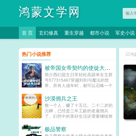
鸿蒙文学网
首 页
玄幻修真
重生穿越
都市小说
军史小说
热门小说推荐
鸿
被帝国女帝契约的使徒大剑豪
简介西幻甜文日常轻松高甜单女主群
号577315467穿越到剑与魔法的世
界。所有人成年时，都可以召唤一个
使徒绑定契约。我叫叶凡，我穿越成
为了一名使徒，还获得了大剑豪模
沙漠佣兵之王
板。前一世，我拼命工作，一事无
救一个人，赚了十五亿。二十二岁的
成，这一世我悟了。别的使徒拼命修
元峥，已经是三年工龄的老雇佣兵
炼讨好宿主。而我每天除了吃就是
了。幻想中的美好生活还需要继续努
睡，怎么爽怎么来，没想到却开启了
力，爱情到来的快，走的也快。成功
躺平系统。睡觉一小时，等于拔剑千
的喜悦与甜蜜，从一开始就加了苦与
极品警察
次，吃一顿饭，等于跑步十公里，就
涩。命运的河流会带着他漂向何方？
这样，躺着就能升级我叫艾米莉亚，
极品警察由作者小猪大侠创作全本作