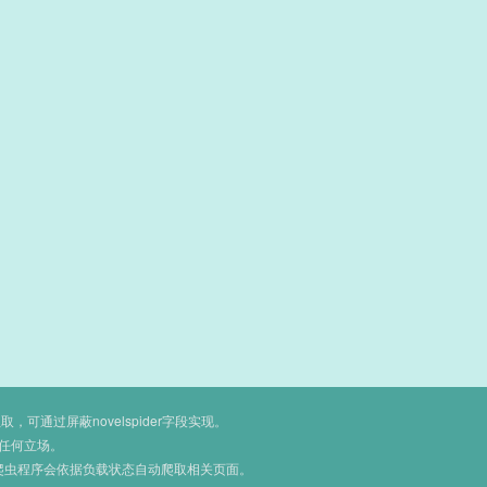
通过屏蔽novelspider字段实现。
任何立场。
爬虫程序会依据负载状态自动爬取相关页面。