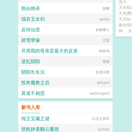
漫天
天在
熟仙艳录
朗卿
天免费
缁衣玉女剑
天开始
ppcop
家伙明
反转仙逆
金鳞庸人
神
木
碧雪孽缘
北望
开局我的母亲是最大的反派
钵钵鸡
逆乱阴阳
墨殇
阴阳长生法
色道宗师
投奔魔教之后
whoami
莫道不相思
sezhongse3
新书入库
闯王宝藏之谜
台北大将军
慈航静斋翻云覆雨
yumoyi