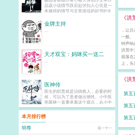
一个普通人，拥有一个不普通技能，
被帝国选为女帝候选人在契约使徒
品该小说情节跌宕起伏扣人心弦是一
却只有一个普通的梦想混吃等死！命
时，我召唤了一个带着三把剑的男
本难得的情节与文笔俱佳的好书919
运却让他总是与自己的梦想失之交臂
人。我以为自己捡到宝了，他很强。
言情小说免费提供极品警察全文无弹
《洪
只想好好地完成护卫任务，意外卷入
却不曾...
窗的纯文字在线阅读。...
金牌主持
一场国际大公司间的争斗，救一个
人，被千里追杀一见钟情，新婚之
，让吕
...
夜，爱人香消玉陨为报仇，又被下属
一般。
出卖飞机失事，流落荒岛，准备孤独
钟声响
一生，又遇到同样空难到来的一群人
洪荒中
为了救一个坏人，竟然误入地下世界
天才双宝：妈咪买一送二
终于回到家乡，只想隐姓埋名，又不
就落在
...
得不见义勇为被大义所迫，跟一个傲
上，头
娇...
《洪
医神传
医生的职责就是治病救人，必要的时
第五
候，可以为了患者做出牺牲。小中医
尧慕林一直秉承着这个观点，从小中
第五
医做起，做大做强纯中医小说，别的
没有，就是硬核！...
本月排行榜
第五
明尊
辰一十一