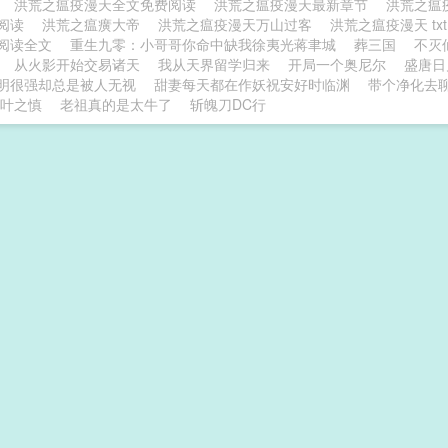
、
洪荒之瘟疫漫天全文免费阅读
洪荒之瘟疫漫天最新章节
洪荒之瘟
线阅读
洪荒之瘟癀大帝
洪荒之瘟疫漫天万山过客
洪荒之瘟疫漫天 tx
阅读全文
重生九零：小哥哥你命中缺我徐夷光蒋聿城
葬三国
不灭
从火影开始交易诸天
我从天界留学归来
开局一个奥尼尔
盛唐日
明很强却总是被人无视
甜妻每天都在作妖祝安好时临渊
带个净化去
叶之慎
老祖真的是太牛了
斩魄刀DC行