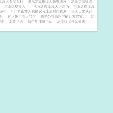
疫漫天百度百科
洪荒之瘟疫漫天免费阅读
洪荒之瘟疫漫
t
洪荒之瘟疫天下
洪荒之瘟疫漫天大结局
洪荒之瘟疫漫
仙骄
全世界都在为我攒嫁妆沐清桐路霆渊
诸天日常从遮
月
这不是亡国之君群
我老公管我超严的苏黎陆宴北
这
聊斋
深夜学园
摆个地摊成了仙
从血疗术开始做古