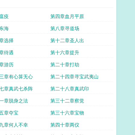
瘟疫
第四章血月平原
东海
第八章寻道场
章选择
第十二章圣人出
章待遇
第十六章提升
章游历
第二十章打劫
三章有心算无心
第二十四章寻宝武夷山
七章真武七杀阵
第二十八章真武印
一章脱身之法
第三十二章察觉
五章夺宝
第三十六章宝物
九章何人不幸
第四十章两仪