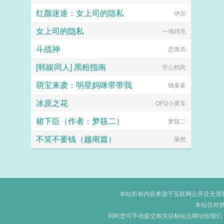
红颜迷途：女上司的隐私
伊尔
女上司的隐私
一地鸡毛
斗战神
恋青衣
[韩娱同人] 黑粉指南
芳心扰民
萌宝来袭：明星妈咪带带我
钱多多
冰原之花
OFO小黄车
裙下臣（作者：梦筱二）
梦筱二
不笑不要钱（越南篇）
果然
本站所有内容来源于互联网公开且无需登录
本站仅对
同时您可手动提交相关目标站点网址给我们