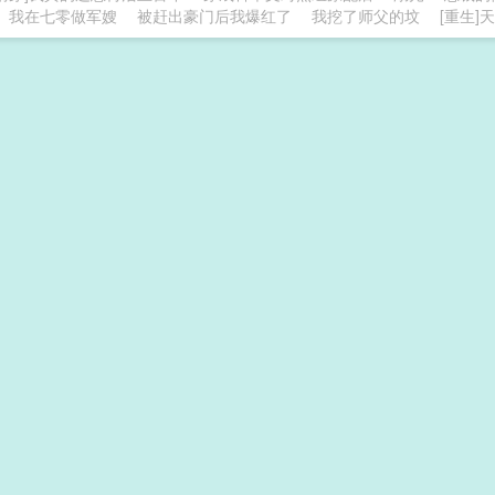
我在七零做军嫂
被赶出豪门后我爆红了
我挖了师父的坟
[重生]