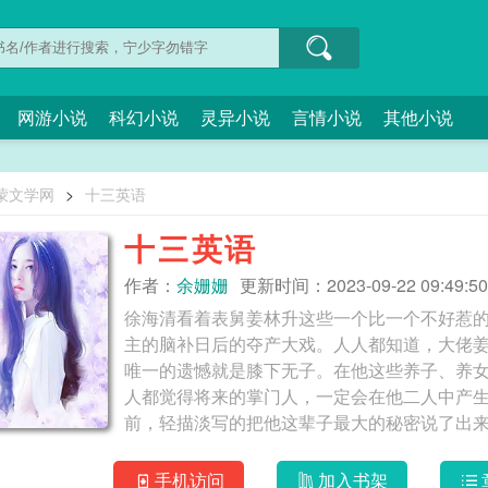
网游小说
科幻小说
灵异小说
言情小说
其他小说
蒙文学网
>
十三英语
十三英语
作者：
余姗姗
更新时间：2023-09-22 09:49:50
徐海清看着表舅姜林升这些一个比一个不好惹
主的脑补日后的夺产大戏。人人都知道，大佬
唯一的遗憾就是膝下无子。在他这些养子、养
人都觉得将来的掌门人，一定会在他二人中产
前，轻描淡写的把他这辈子最大的秘密说了出
林升却瞅着她一脸见鬼的模样，笑道：“选谁不
勾心斗角、步步为营、舍我其谁，最终成为bos
手机访问
加入书架