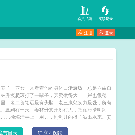
会员书架
阅读记录
注册
登录
的养子、养女，又看着他的身体日渐衰败，总是不由自
姜林升摸爬滚打了一辈子，买卖做得大，上岸也很稳，
女里，老二贺铭远最有头脑，老三康尧实力最强，所有
生。直到有一天，姜林升支开所有人，把徐海清叫到跟
来……徐海清手上一用力，刚剥开的橘子滋出水来。姜
选谁，就看你的了。”.简单的说，就是女主刀头舔血、
s的故事。
章节目录
立即阅读