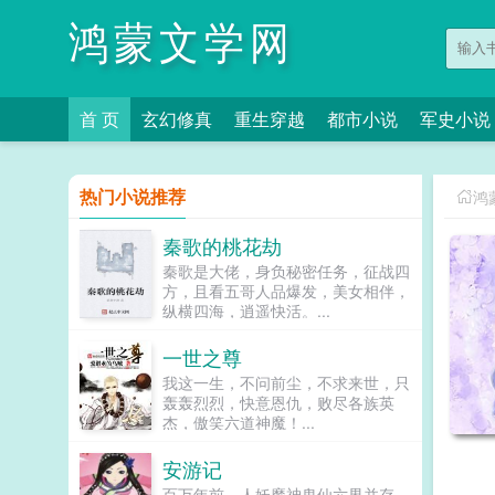
鸿蒙文学网
首 页
玄幻修真
重生穿越
都市小说
军史小说
热门小说推荐
鸿
秦歌的桃花劫
秦歌是大佬，身负秘密任务，征战四
方，且看五哥人品爆发，美女相伴，
纵横四海，逍遥快活。...
一世之尊
我这一生，不问前尘，不求来世，只
轰轰烈烈，快意恩仇，败尽各族英
杰，傲笑六道神魔！...
安游记
百万年前，人妖魔神鬼仙六界并存，