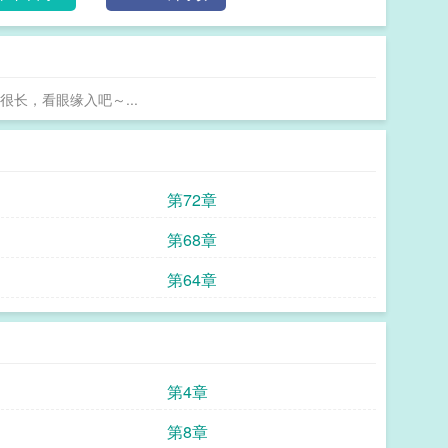
ahref="http://m.moxiexs.com"target="_blank"【魔蝎小说】/a 十三
长，看眼缘入吧～...
第72章
第68章
第64章
第4章
第8章