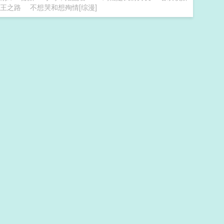
天王之路
不想哭和想殉情[综漫]