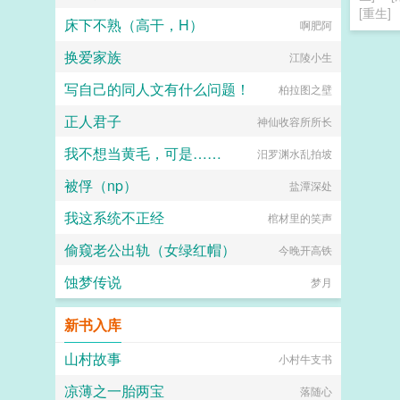
[重生]
床下不熟（高干，H）
啊肥阿
换爱家族
江陵小生
写自己的同人文有什么问题！
柏拉图之壁
正人君子
神仙收容所所长
我不想当黄毛，可是……
汨罗渊水乱拍坡
被俘（np）
盐潭深处
我这系统不正经
棺材里的笑声
偷窥老公出轨（女绿红帽）
今晚开高铁
蚀梦传说
梦月
新书入库
山村故事
小村牛支书
凉薄之一胎两宝
落随心