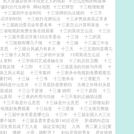
男人穿越异世界寻找女主人的电影
不怎么恐怖的怖故事
穿越到古代当师爷
网站地图
十三烂牌型
十三棍僧救唐
会
十三届四中全会时间
十三张牌的玩法规则
十三不
会召开的时间
十三钗扑克牌玩法
十三岁男孩身高正常多
十三届政治委员会常委名单
十三薪怎么计算和发放
十
三省电视剧免费全集在线观看
十三的英语怎么说
十三次
么
十三届市委召开第132次常委会
十三张
十三的英
表
十三陵都有哪几个陵
十三邀
十三姨
十三届三中全
么意思
十三级台风威力有多大
十三天
十三五期间是哪几
十三狼个人简历
十三岁初中女孩
13用英语怎么说
十
个人资料
十三学得武艺成准确生肖
十三机兵防卫圈
十三
巡视反馈
十三郎
十三五
十三逍遥汤的功效与作用
十
太保之风云再起
十三爷胤祥
十三密杀令电视剧免费观看完
必要打吗
十三妹
十三爷
十三密杀令
十三香配方
十
兄弟码是什么生肖
十三哥是卧底警察吗
古稀之年终归乡是
方面成就
十三公子是谁
十三邀 姚明
十三个原因
十三
什么菜用
十三香的作用与功效
十三不靠的正确胡法图
十三不靠是什么意思
十三妹是什么意思
十三部微短剧
封电视剧免费观看
十三仙逆
十三星座
十三太保完整版
议
十三届中央常委是哪七位
十三中
十三届全国人大三次
是哪个城市
十三届县委常委会第140次召开
穿成哨向恋综
泪失禁后成了万人迷
福运宝珠[清]
入局
男二要上位[重
情妇
撒娇
小哥，婚配否？
剑仙是我前男友
君欢锁娇