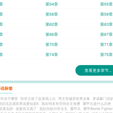
章
第54章
第55章
章
第58章
第59章
章
第62章
第63章
章
第66章
第67章
章
第70章
第71章
章
第74章
第75章
查看更多章节...
小说标签
丰毕业于哪里
快穿之收了反派我上位
男主穿越异世界全集
穿成豪门后妈
婚后沈总满世界追妻短剧5
我在明末有空间全文免费
重甲兵是什么兵种
是真实的
老婆你又跑了
宠妃作妖日常全文
重甲兵
重甲Beetle Fighter