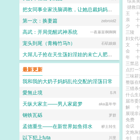
综英
拯救
把女同事全家洗脑调教，让她总裁妈妈和警花姐姐成为淫荡的便器母猪
王
亲
第一次：换妻篇
世界在跃动
zebroid2
少
高武：开局觉醒武神系统
三陵
一夜暴富啊啊啊
妇女代
宠头到尾（青梅竹马h）
石矶娘娘
文
会
大屌儿子抢在天生荡妇淫娃的未亡人肥臀丝袜美母找野男人前用大鸡巴暴力占有骚妈子宫
年
三禁
大阴雄
最新更新
点打
三味菥
我和我的大奶子妈妈乱伦交配的淫荡日常
整版在
三猎杀
愛無止境
YUZU
S.R
什么
届市委
天纵大家主——男人家庭梦
aka嘉年华
解
展现非
钢铁瓦砾
罗群
免费
孟德重生——在新世界如鱼得水
会议
秽土转生
文炮灰
以下犯上futa
川里
生]