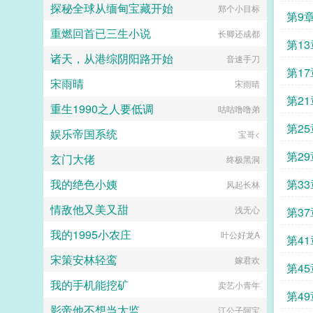
探秘全球从缅甸宝藏开始
郑个小目标
第9
重燃回首已三生小说
长卿还成都
第13
诸天，从港综阴阳路开始
音速手刀
第17
宋雨晴
宋雨晴
第21
重生1990之人要低调
咕咕噜噜弟
第25
娱乐帝国系统
宝哥<
第29
玄门大佬
终极黑洞
我的绝色小姨
第33
风起长林
情敌他又美又甜
浅无心
第37
我的1995小农庄
叶公好龙A
第41
宋策安林轻鸾
嫁君欢
第45
我的手机能挖矿
卖艺小青年
第49
影帝他不想当太监
江公子阿宝