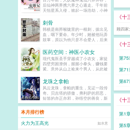
后仙神两界携六界之心遁走。千年前
天恒星系入侵，掀起一场浩劫，小神
域四神兽之一安凰舞因爱人背叛，同
《十
归于尽，为六界留下一线生机。五百
刺骨
年后，魂魄重聚，再世为人。本以为
顾四家
韩稹是南荞喉咙里的一根刺，拔出见
收几个徒弟，得一世安稳，熟料风云
血，咽下要命。年少时，她被他玩弄
再起。走六界，踏星系，遇故人，战
鼓掌，原以为他只是不会爱人，后来
虫族。所谓相逢一笑泯恩仇，不过只
《十
才明白，他深情起来，比谁都舍得。
是个传说而已。神族再临，方知罗网
他只是，不愿爱她。后来，她剥皮削
医药空间：神医小农女
之下，命运蛊中，唯有胜者，才可安
骨，失去所有，痛苦重生，变成不爱
游天际。...
第75
现代鬼医圣手穿越成了小农女，家徒
他的模样。...
四壁穷困潦倒，握握小拳头，赚钱要
紧。意外从山上捡来个男人，从此被
第71
缠上，其曰看光本世子的身子，就得
负责！某人...
龙珠之拿帕
第67
风云龙珠，拿帕的重生，见证一段传
奇。贝吉塔的骄傲，弗利萨的邪恶，
短笛的亦正亦邪，孙悟空的善良，新
《十
生的拿帕怎样搅出不一样的世界，更
加精彩绚丽，尽在龙珠之拿帕迦斗...
本月排行榜
第1
火力为王高光
如水意
第5