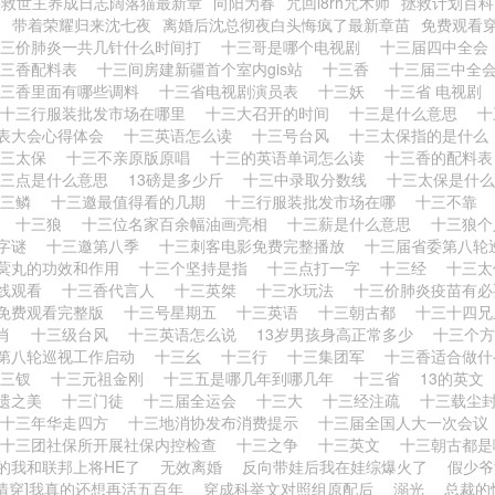
美救世主养成日志阔落猫最新章
向阳为春
咒回l8rh咒术师
拯救计划百科
日
带着荣耀归来沈七夜
离婚后沈总彻夜白头悔疯了最新章苗
免费观看
十三价肺炎一共几针什么时间打
十三哥是哪个电视剧
十三届四中全
十三香配料表
十三间房建新疆首个室内gis站
十三香
十三届三中全
十三香里面有哪些调料
十三省电视剧演员表
十三妖
十三省 电视剧
十三行服装批发市场在哪里
十三大召开的时间
十三是什么意思
十
表大会心得体会
十三英语怎么读
十三号台风
十三太保指的是什
十三太保
十三不亲原版原唱
十三的英语单词怎么读
十三香的配料
十三点是什么意思
13磅是多少斤
十三中录取分数线
十三太保是什
十三鳞
十三邀最值得看的几期
十三行服装批发市场在哪
十三不靠
忌
十三狼
十三位名家百余幅油画亮相
十三薪是什么意思
十三狼
一字谜
十三邀第八季
十三刺客电影免费完整播放
十三届省委第八轮
蓂丸的功效和作用
十三个坚持是指
十三点打一字
十三经
十三
线观看
十三香代言人
十三英桀
十三水玩法
十三价肺炎疫苗有
免费观看完整版
十三号星期五
十三英语
十三朝古都
十三十四
生肖
十三级台风
十三英语怎么说
13岁男孩身高正常多少
十三个
第八轮巡视工作启动
十三幺
十三行
十三集团军
十三香适合做
十三钗
十三元祖金刚
十三五是哪几年到哪几年
十三省
13的英文
遗之美
十三门徒
十三届全运会
十三大
十三经注疏
十三载尘
十三年华走四方
十三地消协发布消费提示
十三届全国人大一次会
十三团社保所开展社保内控检查
十三之争
十三英文
十三朝古都
的我和联邦上将HE了
无效离婚
反向带娃后我在娃综爆火了
假少爷
[清穿]我真的还想再活五百年
穿成科举文对照组原配后
溺光
总裁的