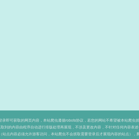
即可获取的网页内容，本站爬虫遵循robots协议，若您的网站不希望被本站爬虫抓取，可
抓取到的内容由程序自动进行排版处理再展现，不涉及更改内容，不针对任何内容表述
（站点内容必须允许游客访问，本站爬虫不会抓取需要登录后才展现内容的站点），