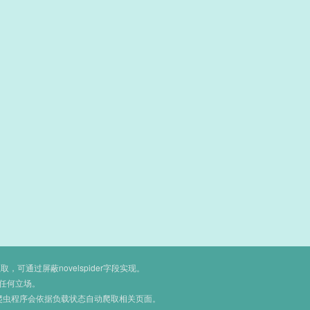
通过屏蔽novelspider字段实现。
任何立场。
爬虫程序会依据负载状态自动爬取相关页面。