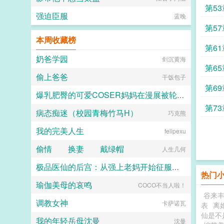
第53
强迫臣服
蓝晚
第57
本周收藏榜
第61
奶爸学园
剑沉黄海
第65
偷上爸爸
干饭包子
第69
爆乳肥臀的可爱COSER妈妈在漫展被轮成母猪了！（加料无绿改）
第73
病态痴迷（校园青梅竹马H）
shanwuzhe
巧克熊
我的完美人生
felipexu
偷情 换妻 戴绿帽
人生几何
极品医仙的后宫：从强上老妈开始征服绿主全家
热门
瑜伽美母的哀鸣
COCO不当人啦！
雨夜独醉
谷来
调教女神
卡萨诺瓦
表
离
仙是不
我的年轻岳母沈曼
沈曼