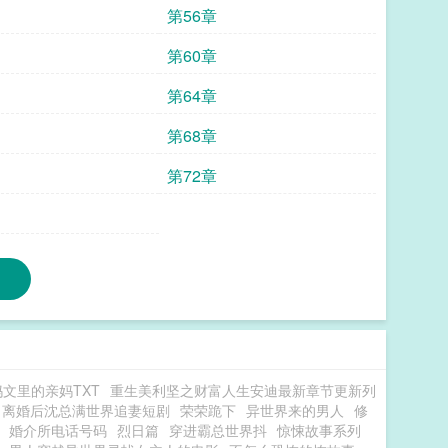
第56章
第60章
第64章
第68章
第72章
文里的亲妈TXT
重生美利坚之财富人生安迪最新章节更新列
离婚后沈总满世界追妻短剧
荣荣跪下
异世界来的男人
修
婚介所电话号码
烈日篇
穿进霸总世界抖
惊悚故事系列