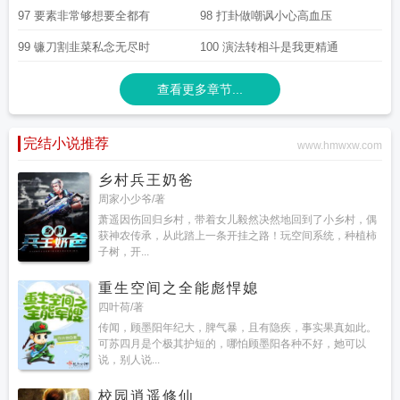
97 要素非常够想要全都有
98 打卦做嘲讽小心高血压
99 镰刀割韭菜私念无尽时
100 演法转相斗是我更精通
查看更多章节...
完结小说推荐
www.hmwxw.com
乡村兵王奶爸
周家小少爷/著
萧遥因伤回归乡村，带着女儿毅然决然地回到了小乡村，偶
获神农传承，从此踏上一条开挂之路！玩空间系统，种植柿
子树，开...
重生空间之全能彪悍媳
四叶荷/著
传闻，顾墨阳年纪大，脾气暴，且有隐疾，事实果真如此。
可苏四月是个极其护短的，哪怕顾墨阳各种不好，她可以
说，别人说...
校园逍遥修仙