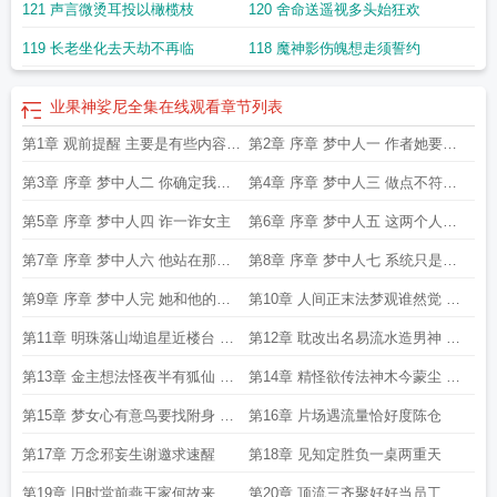
121 声言微烫耳投以橄榄枝
120 舍命送遥视多头始狂欢
神娑尼 电视剧免费观看
苹果香歌曲原唱
业果神娑尼全集在线
业果木在哪采
集
业果法则与因果的关系
七七日内
业果成熟是什么意思
什么叫业果法则
业果
119 长老坐化去天劫不再临
118 魔神影伤魄想走须誓约
愚和真实义愚的意思
原神业果木在哪
业果法则是什么意思
非定即熟
业果木位
置
业果木密集点位
业果不虚
业果木
业果愚
业果色和定果色
业果是什么意
思
业果有哪四种
业果神娑尼第一季免费观看
正见发生除边执
业果神娑尼全集
业果神娑尼全集在线观看
章节列表
在线观看
第1章 观前提醒 主要是有些内容必
第2章 序章 梦中人一 作者她要找
须写在前面
小说里
第3章 序章 梦中人二 你确定我们
第4章 序章 梦中人三 做点不符合
没有穿
自己人
第5章 序章 梦中人四 诈一诈女主
第6章 序章 梦中人五 这两个人好
有问题
第7章 序章 梦中人六 他站在那里
第8章 序章 梦中人七 系统只是一
衣袂
个最适
第9章 序章 梦中人完 她和他的交
第10章 人间正末法梦观谁然觉 一
集只
个出马朋友
第11章 明珠落山坳追星近楼台 可
第12章 耽改出名易流水造男神 来
能需要一场
点不一样
第13章 金主想法怪夜半有狐仙 在
第14章 精怪欲传法神木今蒙尘 再
娱乐圈里
自作主张
第15章 梦女心有意鸟要找附身 金
第16章 片场遇流量恰好度陈仓
乌 你不
第17章 万念邪妄生谢邀求速醒
第18章 见知定胜负一桌两重天
第19章 旧时堂前燕王家何故来
第20章 顶流三齐聚好好当员工