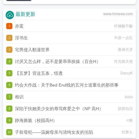
最新更新
www.hmwxw.com
赤鸾
柠檬酸不酸
1
淫书生
中原一点红
2
宅男侵入動漫世界
夜神月牙
3
讨厌又怎么样，还不是要乖乖挨操（百合H）
性无能天使
4
【五梦】背这五条，悟透
DarcyK
5
约会大作战：关于Bed End线的五河士道重生的那些事
6
相识
虚无圣母
yuyu
7
深陷于扶她美少女的辱骂疼爱之中（NP 高H）
甜甜仙贝
8
静海旖旎（校园高H）
rr旖
9
子前母犯——温婉母亲与清纯女友的沦陷
织梦人
10