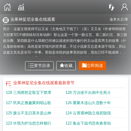
业果神娑尼全集在线观看
金木火土
/著
简介：这篇文我觉得可以又名《主角他又下线了》（笑）又又名《作者明明很努
力想要写CP感情线却没有动静》那么这是一个第一眼古言、第二眼幻言、第三眼
娱乐圈、第四眼是什么我都已经难以描述的现代修行的主cp是双男主的故事（什
么鬼哈哈哈哈）虽然是架空现代的世界观，不过小说家言总是来源于现实，所以
这篇文其实是在写一件事。那就是传统的故事里的妖怪，现在已经不能成精；古
时候的仙也好、神也罢，好像已经在现实中隐去，那些怪力乱神的内容，随着人
们思想的变化，也已经不是过去的样子。古时候烧纸钱，烧的是金元宝，今天会
章节目录
收藏
立即阅读
烧美元、汽车、手机、别墅。……
业果神娑尼第二季
业果木采集路线
业果神娑
尼346集
业果神娑尼 电视剧在线观看
业果相续是什么意思
业果神娑尼第一季全
集
业果神娑尼全集完整版
业果神娑尼
业果神娑尼传电视剧免费观看
业果和因
业果神娑尼全集在线观看
最新章节
果的区别
业果神娑尼结局
业果如种
业果神娑尼剧情介绍
业果原理
业果相
129 三局两胜定取宝下禁潭
128 万法使不出画中生死斗
续
业果神娑尼第二季电视剧全集中文
业果的原理
业果俨然
业果相续的意思
业
果的原理包含哪些方面
业果神娑尼 电视剧
业果的奥秘
或在诸司辩论业果
业果
127 民风正雅趣聚则唱山歌
126 重聚木连山久违数十年
神娑尼完整版
业果法则四点
业果神娑尼母亲结局
业果愚和真实义愚
业果神娑
尼演员表
业果四大定律
业果相续的因缘浅释
业果法则什么意思四种真谛是什么
125 拨云不见日莫非是山神
124 云霄遇神隐立场若隐现
意思
业果木采集点
芒果的功效与作用禁忌
业果神娑尼电视剧在线观看
业果的
四个特征
业果神裟尼
业果如理取舍如何理解
如痴如聋
业果不空
业果判官
业
123 许我为护法想怎样都行
122 集会下战书恐有换骨劫
果相因
业果规律是怎样的
业果法则
业果非无我非有
业果神
业果木在哪
业果