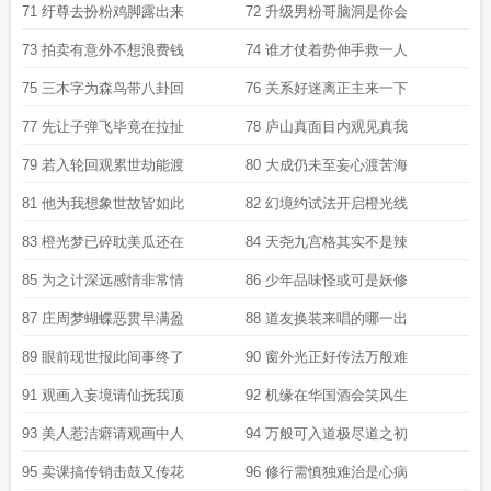
71 纡尊去扮粉鸡脚露出来
72 升级男粉哥脑洞是你会
73 拍卖有意外不想浪费钱
74 谁才仗着势伸手救一人
75 三木字为森鸟带八卦回
76 关系好迷离正主来一下
77 先让子弹飞毕竟在拉扯
78 庐山真面目内观见真我
79 若入轮回观累世劫能渡
80 大成仍未至妄心渡苦海
81 他为我想象世故皆如此
82 幻境约试法开启橙光线
83 橙光梦已碎耽美瓜还在
84 天尧九宫格其实不是辣
85 为之计深远感情非常情
86 少年品味怪或可是妖修
87 庄周梦蝴蝶恶贯早满盈
88 道友换装来唱的哪一出
89 眼前现世报此间事终了
90 窗外光正好传法万般难
91 观画入妄境请仙抚我顶
92 机缘在华国酒会笑风生
93 美人惹洁癖请观画中人
94 万般可入道极尽道之初
95 卖课搞传销击鼓又传花
96 修行需慎独难治是心病