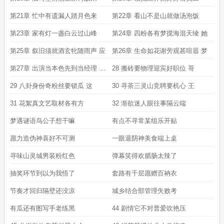
第21章 忙中有遗漏人踏月色来
第22章 看山不是山就做汤泡饭
第23章 家有灯一盏白云过山峰
第24章 四粉各有梦搅海混天绫 她
第25章 叙旧须就酒玄牝随雨声 应
第26章 生命如花谢旁观甚喧嚣 梦
第27章 出演当本色先到当经理 综
28 搬砖要物理迎宾好职位 哥
艺上架开播
29 八卦身份奇粉丝要锁瓜 这
30 寻茶三灵山竞聘要机心 王
31 花絮真文艺取材各有方
32 渐欲迷人眼往事隔云端
梦遇谜语鸟公子想干嘛
有点不寻常某组乐开贴
愿力造伪神喜好不可测
一眼退阴神美食端上桌
寻味山灵城男装粉红色
弹幕笑得欢腊肠太辣了
抽奖环节到以为我悟了
套路有千层愿赠百衲衣
节奏才回归隔壁还没凉
城乡结合部管理失败考
有瓜还有图写手老练黑
44 剧情它不对普爱吹艳压