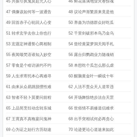
45 共振引执鬼莫起咒人心
46 鲜花落满地业火卷惊魂
47 偶像该如何等一波通告
48 议论声渐繁原来竟是他
49 回首赤子心轮回人心变
50 养蛊为功德群众好吃瓜
51 转求玄学去你上你也行
52 千里剑破邪本鸟乃金乌
53 宏愿定神通誓心两相制
54 曾经黄粱梦洞天阅手札
55 夜闻颂梵语谁知入妙空
56 露台归鹦鹉业力随魂销
57 零食是个啥访谈约不约
58 本想吃个瓜怎么那么虐
59 人生求寄托本心再难寻
60 醒脑黄金叶一瞬或十年
61 由来从众易跳脱惯性难
62 人法不责众天人道常违
63 智者不轻卜莫要问前程
64 开场舞惊绝步法合天罡
65 上品简烹饪动念转东城
66 世俗情不易修道侣难求
67 王霄真不真晚宴问鬼神
68 出手突相试何必再贪心
69 心为证之始行方历劫途
70 论迹更论心道途来如此