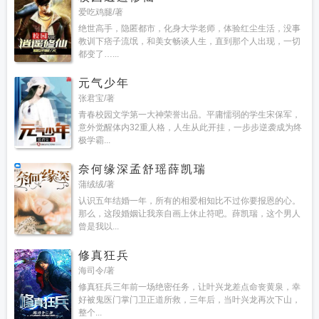
爱吃鸡腿/著
绝世高手，隐匿都市，化身大学老师，体验红尘生活，没事
教训下痞子流氓，和美女畅谈人生，直到那个人出现，一切
都变了…...
元气少年
张君宝/著
青春校园文学第一大神荣誉出品。平庸懦弱的学生宋保军，
意外觉醒体内32重人格，人生从此开挂，一步步逆袭成为终
极学霸...
奈何缘深孟舒瑶薛凯瑞
蒲绒绒/著
认识五年结婚一年，所有的相爱相知比不过你要报恩的心。
那么，这段婚姻让我亲自画上休止符吧。薛凯瑞，这个男人
曾是我以...
修真狂兵
海司令/著
修真狂兵三年前一场绝密任务，让叶兴龙差点命丧黄泉，幸
好被鬼医门掌门卫正道所救，三年后，当叶兴龙再次下山，
整个...