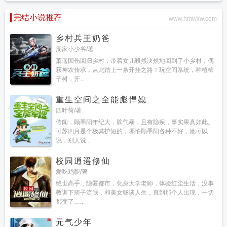
完结小说推荐
www.hmwxw.com
乡村兵王奶爸
周家小少爷/著
萧遥因伤回归乡村，带着女儿毅然决然地回到了小乡村，偶
获神农传承，从此踏上一条开挂之路！玩空间系统，种植柿
子树，开...
重生空间之全能彪悍媳
四叶荷/著
传闻，顾墨阳年纪大，脾气暴，且有隐疾，事实果真如此。
可苏四月是个极其护短的，哪怕顾墨阳各种不好，她可以
说，别人说...
校园逍遥修仙
爱吃鸡腿/著
绝世高手，隐匿都市，化身大学老师，体验红尘生活，没事
教训下痞子流氓，和美女畅谈人生，直到那个人出现，一切
都变了…...
元气少年