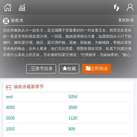
渝欢水
姜厌辞
/著
言欢和秦执从小一起长大，是北城圈子里最看好的一对金童玉女。然而言欢喜欢
的一直是哥哥的朋友梁沂洲。一回国，她就借用舆论力量，如愿摆脱从小订下的
婚约，嫁给梁沂洲。婚后，梁沂洲护她，宠她，骄纵她，为她铺路，带她出席形
形色色的晚会，在外人看来，他们无比恩爱。周围有朋友诧异，私底下问梁沂洲
到底什么喜欢上的言欢。言欢偷听到梁沂洲说：“代替她哥，当妹妹疼的。”她心脏
笔直地往下坠。
渝欢是什么意思
渝欢网名什么意思
渝欢情侣网名
渝欢的含
义
渝欢的情侣名
渝欢英文
渝欢by姜厌辞
渝欢渝溪的暗语
渝欢水
渝欢的意
章节目录
收藏
立即阅读
思
渝欢渝溪是情侣名吗
渝欢英文翻译
渝欢网名什么意思?
渝欢言欢梁祁州
渝
欢短剧免费
渝欢禧食品有限公司
渝欢短剧
渝欢繁体字
渝欢渝溪是什么意思
渝
欢全文免费笔趣阁
渝欢啥意思
渝欢什么意思?
渝欢友油泼辣子
渝欢友
渝欢婆
渝欢水
最新章节
郑州餐饮管理有限公司
渝欢喜
渝欢的英文
渝欢婆串串火锅加盟
渝欢姜厌辞免
end
5054
费阅读笔趣阁
渝欢豪丞
渝欢的另一半情侣网名
渝欢暗示啥意思
渝欢姜厌辞
渝
欢友火锅底料怎么样
渝欢姜厌辞免费阅读
渝欢另一半情侣昵称
渝欢婆串串火
4050
3040
锅
渝欢拼音
渝欢有对应的网名吗
渝欢炽热
渝欢友火锅底料是杂牌吗
渝欢是情
侣网名吗?
渝欢的繁体字
渝欢情侣网名另一半是什么
渝欢情侣cp昵称
渝欢婆串
2030
1120
串创始人
渝欢的情侣网名含义
渝婆子串串火锅
渝欢免费阅读笔趣阁
渝欢晋
江
渝欢怎么读
渝欢网名的含义
渝欢喜食品有限公司
渝欢的日语
渝欢什么意思
1010
909
有什么寓意