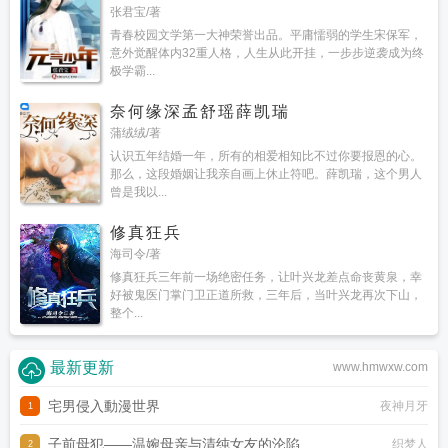
张君宝/著
青春校园文学第一大神荣誉出品。平庸懦弱的学生宋保军，
意外觉醒体内32重人格，人生从此开挂，一步步逆袭成为终
极学霸...
奈何缘深孟舒瑶薛凯瑞
蒲绒绒/著
认识五年结婚一年，所有的相爱相知比不过你要报恩的心。
那么，这段婚姻让我亲自画上休止符吧。薛凯瑞，这个男人
曾是我以...
修真狂兵
海司令/著
修真狂兵三年前一场绝密任务，让叶兴龙差点命丧黄泉，幸
好被鬼医门掌门卫正道所救，三年后，当叶兴龙再次下山，
整个...
最新更新
www.hmwxw.com
宅男侵入動漫世界
夜神月牙
1
子前母犯——温婉母亲与清纯女友的沦陷
织梦人
2