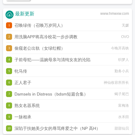
最新更新
www.hmwxw.com
召唤绿传（召唤万岁同人）
无媛
1
用洗脑APP将高冷校花一步步调教
OVO
2
偷窥老公出轨（女绿红帽）
今晚开高铁
3
子前母犯——温婉母亲与清纯女友的沦陷
织梦人
4
牝马传
勤务小兵
5
正人君子
神仙收容所所长
6
Damsels in Distress（bdsm短篇合集）
蝎子尾巴
7
熟女名器系统
富梅洛
8
一脉相承
水禾田
9
深陷于扶她美少女的辱骂疼爱之中（NP 高H）
甜甜仙贝
10