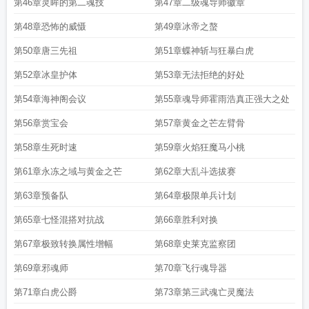
第46章灵眸的第二魂技
第47章二级魂导师徽章
季
斗罗大陆II绝世唐门 动漫 在线观看143集
斗罗大陆ii绝世唐门第四季
斗罗大
陆II绝世唐门39集
绝世唐门2漫画
斗罗大陆II绝世唐门 动漫最新
斗罗大陆ii绝世
第48章恐怖的威慑
第49章冰帝之螯
唐门
斗罗大陆II绝世唐门第141集
斗罗大陆II绝世唐门漫画状态
斗罗大陆II绝世
第50章唐三先祖
第51章蝶神斩与狂暴白虎
唐门112集
斗罗大陆之绝世唐门漫画免费
斗罗大陆II绝世唐门影院
斗罗大陆II绝
世唐门104
斗罗大陆II绝世唐门68
斗罗大陆II绝世唐门106集
斗罗大陆II绝世唐门
第52章冰皇护体
第53章无法拒绝的好处
动漫136
斗罗大陆II绝世唐门免费观看完整版在线全集
斗罗大陆ii绝世唐门
110
斗罗大陆II绝世唐门 在线观看
斗罗大陆II绝世唐门113集
斗罗大陆II绝世唐
第54章海神阁会议
第55章魂导师霍雨浩真正强大之处
门第026集
斗罗大陆ii绝世唐门唐家三少漫画
斗罗大陆II绝世唐门第90集
斗罗大
陆II绝世唐门第三季
斗罗大陆ii绝世唐门动漫观看
斗罗大陆II绝世唐门在线
斗罗
第56章赏宝会
第57章黄金之芒左臂骨
大陆二绝世唐门第五季
斗罗大陆II绝世唐门樱花动漫
斗罗大陆ii绝世唐门在线观
第58章生死时速
第59章火焰狂魔马小桃
看全集
斗罗大陆II绝世唐门43
斗罗大陆II绝世唐门156
斗罗大陆II绝世唐门结
局
斗罗大陆ii绝世唐门第一季
斗罗大陆II绝世唐门原著
斗罗大陆II绝世唐门
第61章永冻之域与黄金之芒
第62章大乱斗选拔赛
155
斗罗大陆ii绝世唐门20
斗罗大陆二绝世唐门免费
斗罗大陆绝世唐门2游
戏
斗罗大陆II绝世唐门第59集
斗罗大陆II绝世唐门21
斗罗大陆II绝世唐门真人版
第63章预备队
第64章极限单兵计划
免费观看
斗罗大陆II绝世唐门34集
斗罗大陆II绝世唐门高清版全集免费观看
斗罗
大陆ii绝世唐门动漫免费观看
斗罗大陆II绝世唐门 唐家三少
斗罗大陆II绝世唐门
第65章七怪混搭对抗战
第66章胜利对换
动漫74是多少章
斗罗大陆2绝世唐门漫画全集
斗罗大陆II绝世唐门 动漫104
斗
第67章极致转换属性增幅
第68章史莱克监察团
罗大陆II绝世唐门49
斗罗大陆II绝世唐门140集
斗罗大陆II绝世唐门动漫免费观看
65
斗罗大陆II绝世唐门128集
斗罗大陆ii绝世唐门动画
斗罗大陆II绝世唐门85
第69章邪魂师
第70章飞行魂导器
集
斗罗大陆ii绝世唐门免费观看全集高清
斗罗大陆II绝世唐门40集
斗罗大陆ii绝
世唐门60集
斗罗大陆II绝世唐门第35集
斗罗大陆II绝世唐门漫画免费
斗罗大陆II
第71章白虎公爵
第73章第三武魂亡灵魔法
绝世唐门 动漫
斗罗大陆ii绝世唐门69
斗罗大陆II绝世唐门69
斗罗大陆II绝世唐门