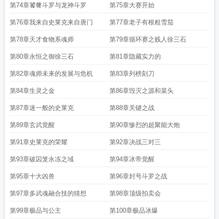
电视剧
斗罗大陆二绝世唐门第二季
斗罗大陆II绝世唐门 动漫115
斗罗大陆2绝世
第74章饕餮斗罗与龙神斗罗
第75章大赛开始
唐门完整免费动漫
斗罗大陆绝世唐门漫画
斗罗大陆II绝世唐门 史莱克学院
斗罗
第76章我来自史莱克来自唐门
第77章老子有根粗雪茄
大陆2绝世唐门破解版
斗罗大陆II绝世唐门在线观看全集
斗罗大陆ii绝世唐门离线
看
斗罗大陆ii绝世唐门有声
斗罗大陆ii绝世唐门动漫免费观看全集
斗罗大陆II绝
第78章天才食物系魂师
第79章循环赛之贱人徐三石
世唐门在线观看完整版免费观看
斗罗大陆II绝世唐门第46集
斗罗大陆II绝世唐门
151
斗罗大陆II绝世唐门57集
斗罗大陆II绝世唐门 第153集
斗罗大陆II绝世唐门
第80章永恒之御徐三石
第81章隐藏实力的
贝贝
斗罗大陆II绝世唐门第33集
斗罗大陆2绝世唐门txt免费
斗罗大陆II绝世唐门
65集
斗罗大陆II绝世唐门107
斗罗大陆ii绝世唐门9
斗罗大陆II绝世唐门42
斗罗
第82章魂师未来的发展与危机
第83章列榜刻刀
大陆ii绝世唐门 唐家三少
免费斗罗大陆二绝世唐门
斗罗大陆II绝世唐门102
斗罗
第84章生灵之金
第86章毁灭之源和菜头
大陆II绝世唐门笔趣阁
斗罗大陆II绝世唐门70
斗罗大陆ii绝世唐门免费阅读动
漫
斗罗大陆ii绝世唐门第六季免费观看完整版动态漫画
斗罗大陆II绝世唐门电视
第87章迷一般的史莱克
第88章关键之战
剧免费观看完整版
斗罗大陆II绝世唐门在线观看完整版
斗罗大陆II绝世唐门全
集
斗罗大陆ii绝世唐门动漫免费
斗罗大陆II绝世唐门第四季 免费观看
斗罗大陆II
第89章玄武觉醒
第90章惨烈的超聚能大炮
绝世唐门 动漫142
斗罗大陆二 绝世唐门游戏
斗罗大陆ii绝世唐门免费观看漫
画
斗罗大陆II绝世唐门第49集
斗罗大陆II绝世唐门第22集
斗罗大陆II绝世唐门漫
第91章史莱克的荣耀
第92章决战三对三
画免费观看
斗罗大陆2绝世唐门全集
斗罗大陆II绝世唐门在线观看全集免费播
第93章破囚笼永冻之域
第94章冰帝觉醒
放
斗罗大陆ii绝世唐门漫画
斗罗大陆ii绝世唐门动漫免费观看完整版
斗罗大陆II
绝世唐门 笔趣阁
斗罗大陆2绝世唐门漫画完结
斗罗大陆II绝世唐门 (请搜索绝世
第95章十大凶兽
第96章封号斗罗之战
唐门)
斗罗大陆ii绝世唐门免费观看
斗罗大陆ii绝世唐门动态漫画
斗罗大陆II绝世
唐门免费
斗罗大陆II绝世唐门37
斗罗大陆II绝世唐门161
斗罗大陆II绝世唐门
第97章多武魂融合技的猜想
第98章顶级拍卖会
132
斗罗大陆II绝世唐门第52集
漫画斗罗大陆2绝世唐门免费
斗罗大陆II绝世唐
门161集
斗罗大陆II绝世唐门63
斗罗大陆II绝世唐门83
斗罗大陆2绝世唐门手游
第99章极品与公主
第100章极品冰爆
官网
斗罗大陆II绝世唐门121
斗罗大陆II绝世唐门41
斗罗大陆II绝世唐门109