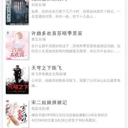
门奇漫屋
斗罗大陆ii绝世唐门免费观看完整版28
斗罗大陆2绝世唐门游戏
斗罗
剑若生/著
大陆2绝世唐门大结局
斗罗大陆II绝世唐门免费观看39
斗罗大陆2绝世唐门合集
如果，你的生命只剩下几个小时，你将如何面对？林尘，一
篇
斗罗大陆II绝世唐门动画
斗罗大陆ii绝世唐门笔趣阁无弹窗
斗罗大陆ii绝世唐
名普通的宅男，布衣一怒，犯下十几条人...
门107
斗罗大陆II绝世唐门第六季
斗罗大陆ii绝世唐门漫画免费下拉式
斗罗大陆
II绝世唐门99
斗罗大陆II绝世唐门118
斗罗大陆有声
斗罗大陆II绝世唐门 动漫
143集
斗罗大陆ii绝世唐门4
斗罗大陆II绝世唐门免费阅读
斗罗大陆II绝世唐门
许婚多欢喜苏晴季景宸
116
斗罗大陆II绝世唐门全集在线观看
斗罗大陆II绝世唐门 最新章节 无弹窗 笔趣
梦五月/著
阁
斗罗大陆II绝世唐门86
斗罗大陆II绝世唐门真人版
斗罗大陆ii绝世唐门103
斗
在什么都不清楚的情况下，苏晴和季景宸快速领证结婚。在
罗大陆II绝世唐门 动漫66
斗罗大陆 二 绝世唐门
斗罗大陆ii绝世唐门第25集
斗罗
经历人生变故的苏晴对婚姻毫无期望，本以为不会动心，...
大陆II绝世唐门34
斗罗大陆绝世唐门4漫画
斗罗大陆ii绝世唐门 神瀚奇域
斗罗大
陆II绝世唐门120集
斗罗大陆II绝世唐门漫画免费奇漫屋
斗罗大陆2绝世唐门免费
观看
斗罗大陆II绝世唐门113
斗罗大陆II绝世唐门136
天穹之下陈飞
陈飞李青娥全文阅读/著
公司里，拖厕所的勤务员陈飞，迎娶了公司冰山女总裁李青
娥...
宋二姑娘择婿记
我是浣若/著
橘色书屋VIP0801完结当前被收藏数1148文章积分
40239668文案当杜国公府世子爷杜禹重回...