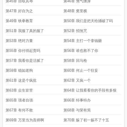
第45章 自取其辱
第46章 煞气缠身
第47章 好自为之
第48章 窝里横
第49章 铁拳教育
第50章 我们是把天给捅破了吗
第51章 我服了真的服了
第52章 招煞咒
第53章 绝对力量
第54章 主打一个拿钱砸
第55章 你付得起责吗
第56章 谁也救不了你
第57章 我看你是活腻了
第58章 回马枪
第59章 稳如老狗
第60章 何止一个狂妄
第61章 这是个疯批
第62章 又疯一个
第63章 众生皆苦
第64章 让我看看你的手段有多狠
第65章 强者自强
第66章 特事特办
第67章 有何不敢
第68章 与荣有焉
第69章 万里当为吾师啊
第70章 躲了初一躲不了十五