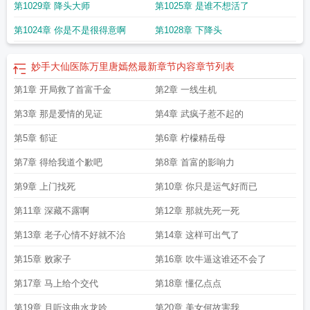
第1029章 降头大师
第1025章 是谁不想活了
更新
妙手大仙医陈万里和唐嫣然
陈万里唐嫣然妙手大仙演员表
陈万里唐嫣然妙
手大仙医陈万里唐嫣然
妙手大仙一陈万里唐嫣然
陈万里唐嫣然妙手大仙医金
第1024章 你是不是很得意啊
第1028章 下降头
佛
陈万里唐嫣然妙手龙医小
陈万里唐嫣然妙手大医仙免费阅读李道然
妙手大仙
医陈万里唐嫣然最后在一起了吗
秒手大仙医陈万里唐嫣然
妙手仙医陈万里唐嫣
然有声都市言情
陈万里唐嫣然妙手大仙电视剧
妙手大仙医陈万里唐嫣然金佛
妙
妙手大仙医陈万里唐嫣然最新章节内容
章节列表
手大仙医陈万里唐嫣然后续剧情是什么
陈万里唐嫣然妙手大仙医免费
妙手大仙
第1章 开局救了首富千金
第2章 一线生机
医陈万里唐嫣然真人短剧免
陈万里唐嫣然妙手大医仙笔
大仙医陈万里唐嫣然叫
什么名字
妙手大仙医陈万里唐嫣然全文完整
陈万里唐嫣然妙手大仙医免费阅
第3章 那是爱情的见证
第4章 武疯子惹不起的
读
妙手大仙医陈万里唐嫣然是情侣吗
陈万里唐嫣然大仙医
妙手大仙医陈万里唐
嫣然笔趣阁
陈万里唐嫣然妙手大仙免费观看
陈万里唐嫣然妙手大仙医角色
妙手
第5章 郁证
第6章 柠檬精岳母
大仙医陈万里唐嫣然最新章节内容
陈万里唐嫣然妙手龙医更新时间
陈万里唐嫣
然(妙手大仙医)
妙手大仙医陈万里唐嫣然更新
妙手天医陈万里唐嫣然最新章节在
第7章 得给我道个歉吧
第8章 首富的影响力
哪
陈万里唐嫣然妙手大仙医的背景故事
陈万里唐嫣然妙手大仙医王宇阳出现是
第9章 上门找死
第10章 你只是运气好而已
哪一章
妙手大仙医陈万里唐嫣然后续剧情
陈万里唐嫣然妙手大仙医免费阅读全
文最新
妙手大仙医陈万里唐嫣然最新章节
陈万里唐嫣然妙手大仙医最新章节在
第11章 深藏不露啊
第12章 那就先死一死
线阅读
妙手大仙医陈方里唐嫣然
舒贻颜
陈万里唐嫣然妙手大仙医讲的
陈万里
唐嫣然妙手龙医在线阅读
陈万里唐嫣然妙手大仙医免费观看
妙手大仙医陈万里
第13章 老子心情不好就不治
第14章 这样可出气了
唐嫣然 金佛
陈万里与唐嫣然妙手龙
第15章 败家子
第16章 吹牛逼这谁还不会了
第17章 马上给个交代
第18章 懂亿点点
第19章 且听这曲水龙吟
第20章 美女何故害我