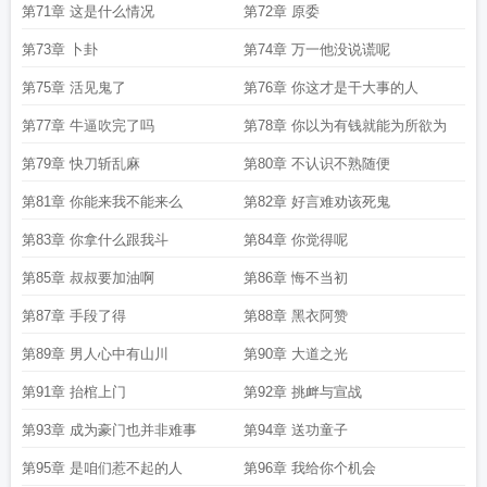
第71章 这是什么情况
第72章 原委
第73章 卜卦
第74章 万一他没说谎呢
第75章 活见鬼了
第76章 你这才是干大事的人
第77章 牛逼吹完了吗
第78章 你以为有钱就能为所欲为
第79章 快刀斩乱麻
第80章 不认识不熟随便
第81章 你能来我不能来么
第82章 好言难劝该死鬼
第83章 你拿什么跟我斗
第84章 你觉得呢
第85章 叔叔要加油啊
第86章 悔不当初
第87章 手段了得
第88章 黑衣阿赞
第89章 男人心中有山川
第90章 大道之光
第91章 抬棺上门
第92章 挑衅与宣战
第93章 成为豪门也并非难事
第94章 送功童子
第95章 是咱们惹不起的人
第96章 我给你个机会