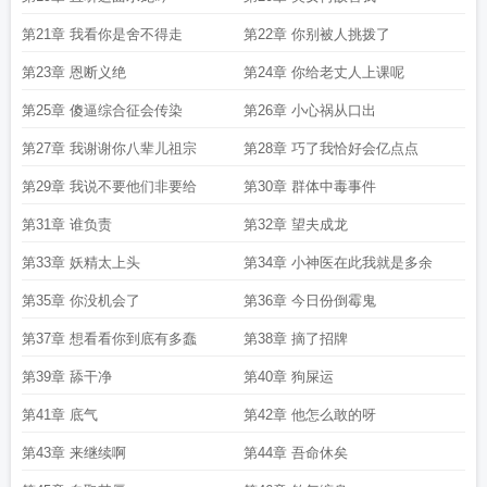
第21章 我看你是舍不得走
第22章 你别被人挑拨了
第23章 恩断义绝
第24章 你给老丈人上课呢
第25章 傻逼综合征会传染
第26章 小心祸从口出
第27章 我谢谢你八辈儿祖宗
第28章 巧了我恰好会亿点点
第29章 我说不要他们非要给
第30章 群体中毒事件
第31章 谁负责
第32章 望夫成龙
第33章 妖精太上头
第34章 小神医在此我就是多余
第35章 你没机会了
第36章 今日份倒霉鬼
第37章 想看看你到底有多蠢
第38章 摘了招牌
第39章 舔干净
第40章 狗屎运
第41章 底气
第42章 他怎么敢的呀
第43章 来继续啊
第44章 吾命休矣