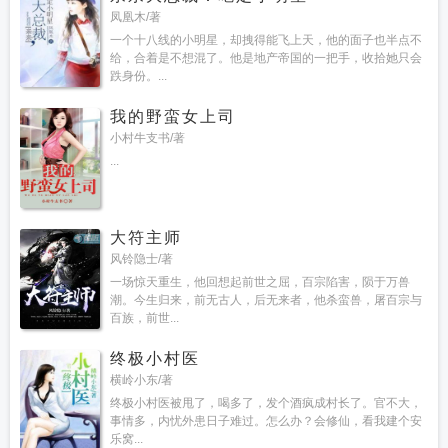
凤凰木/著
一个十八线的小明星，却拽得能飞上天，他的面子也半点不
给，合着是不想混了。他是地产帝国的一把手，收拾她只会
跌身份。...
我的野蛮女上司
小村牛支书/著
...
大符主师
风铃隐士/著
一场惊天重生，他回想起前世之屈，百宗陷害，陨于万兽
潮。今生归来，前无古人，后无来者，他杀蛮兽，屠百宗与
百族，前世...
终极小村医
横岭小东/著
终极小村医被甩了，喝多了，发个酒疯成村长了。官不大，
事情多，内忧外患日子难过。怎么办？会修仙，看我建个安
乐窝...