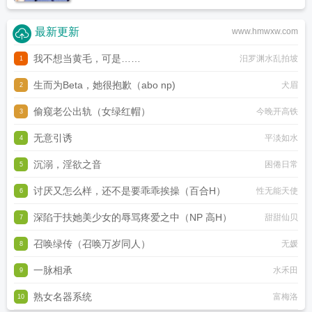
最新更新
www.hmwxw.com
我不想当黄毛，可是……
汨罗渊水乱拍坡
1
生而为Beta，她很抱歉（abo np)
犬眉
2
偷窥老公出轨（女绿红帽）
今晚开高铁
3
无意引诱
平淡如水
4
沉溺，淫欲之音
困倦日常
5
讨厌又怎么样，还不是要乖乖挨操（百合H）
性无能天使
6
深陷于扶她美少女的辱骂疼爱之中（NP 高H）
甜甜仙贝
7
召唤绿传（召唤万岁同人）
无媛
8
一脉相承
水禾田
9
熟女名器系统
富梅洛
10