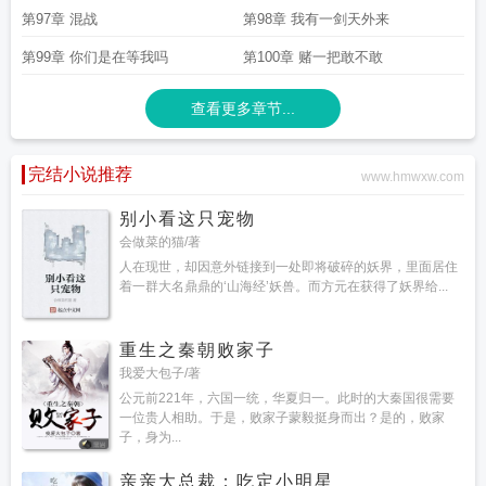
第97章 混战
第98章 我有一剑天外来
第99章 你们是在等我吗
第100章 赌一把敢不敢
查看更多章节...
完结小说推荐
www.hmwxw.com
别小看这只宠物
会做菜的猫/著
人在现世，却因意外链接到一处即将破碎的妖界，里面居住
着一群大名鼎鼎的‘山海经’妖兽。而方元在获得了妖界给...
重生之秦朝败家子
我爱大包子/著
公元前221年，六国一统，华夏归一。此时的大秦国很需要
一位贵人相助。于是，败家子蒙毅挺身而出？是的，败家
子，身为...
亲亲大总裁：吃定小明星