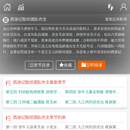
西游记取经团队作文
提笔忘词君
/著
金山寺种菜小弟张牛儿，因法明长老大舌头误成为取经人，原本安排好的四徒弟
也状况百出。白龙马私自逃跑，龙女无奈顶包；孙悟空全无斗志，化出六耳猕猴
随行；猪八戒安于现状，抓来高老庄外野猪精凑数；沙和尚拒不拜师，被六耳和
野猪精失手打死；另有江流儿生母殷温娇逃出生天无处可去，只得随团队一同西
行。这看似荒诞没有一个是正主儿的取经团队，却是有人暗中安排好的
西游记取
经团队内部发生矛盾的情节
在西游记中
西游记取经团队作文
西游记取经团队的
成功源于成员能力的
西游记取经团队有几个人脑筋急转弯
西游记取经团队善举
章节目录
收藏
立即阅读
排行榜
西游记取经团队的成员有什么共同点
取经团队遇到了不少
西游记取经团
队给我们的启示
西游记取经团队分析
西游记之冒牌取经团队 提笔忘词君
西游
记团队取经成功的原因
西游记取经团队为什么会成功
请问裁谁?
西游记取经团
西游记取经团队作文
最新章节
队为了节约成本
西游记中孙悟空三次离开取经团队
西游之冒牌取经人 第六章 是
第五回 刘伯钦热情留客 孙悟空移
第四回 张牛儿暴走制敌 虎熊牛修
福是祸躲不过
西游记取经团队的构成
西游记取经团队的组建过程
西游记中选一
个妖怪加入取经团队
西游记取经团队人物卡片
西游记取经团队结局
西游记取经
花接木
身皈依
第三回 江州城二贼遇险 双叉岭三
第二回 入江州刘洪伏法 夜探家光
团队有多少人
西游记取经团队的共同特点
广西西游记取经团队
西游记取经途中
团队合作的例子
西游记三次离开取经团队是哪三次
西游记取经团队人物分析
西
妖拦路
蕊逼妻
游记取经团队的共同特点和区别
我想看西游记冒牌货
西游记取经团队的启发
西
西游记取经团队作文
章节列表
游记取经团队思维导图
西游记取经团队手抄报
西游记取经团队性格分析图
西游
第一回 张牛儿误承天命 小龙女奉
第二回 入江州刘洪伏法 夜探家光
记取经团队完美吗
西游记冒名顶替的故事
组建新的西游记取经团队选谁
重建西