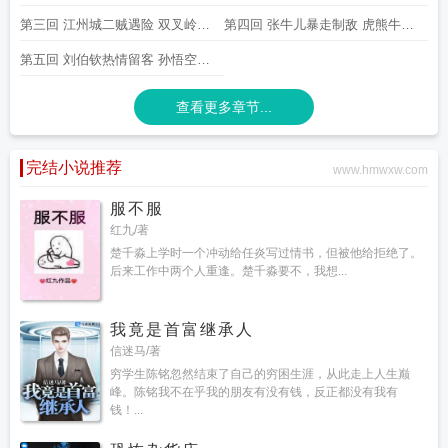
游记取经团队
西游记取经团队成功的原因
西游记取经团队有几个人
西游记取经
命随行
蕊逼妻
第三回 江州城二贼遇险 双叉岭三
第四回 张牛儿暴走制敌 虎熊牛修
见闻录团队名称
西游记的取经团队
西游记取假经
如果西游记取经团队需要裁
员
西游记取经团队的成员有没有什么共同特点
西游记三次离开取经团队的原
妖拦路
身皈依
第五回 刘伯钦热情留客 孙悟空移
因
西游记取经团队名称
西游记取经团队有什么共同特点
为什么西游记取经团队
没有一个女的呢
花接木
西游记中取经团队的共同特点
西游记取经团队的裁员决策
西游
查看更多章节...
记取经团队介绍
西游记原定取经团队
西游记取经团队的矛盾
西游记取经团队的
形成
完结小说推荐
www.hmwxw.com
服不服
红九/著
楚千淼上学时一个冲动给任炎写过情书，但被他给拒绝了。
后来工作中两个人重逢。楚千淼要不，我想...
我竟是首富继承人
信迷马/著
穷学生陈铭忽然结束了自己的穷困生涯，从此走上人生巅
峰。陈铭我不在乎我的朋友有没有钱，反正都没有我有
钱！...