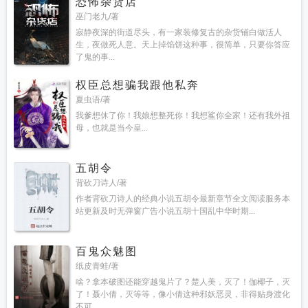
恐怖杂货店
巫门老九/著
寂静夜深的街道尽头，有一家装修复古的杂货铺白做活人
生，夜做死人意。天上掉馅饼这种事，很简单，只要你答应
了鬼的事...
权臣总想骗我跟他私奔
夏虫语/著
我爹想休了你！我娘想整死你！我想鲨你全家！还有我外祖
母，也就是当今皇...
五胡令
背砍刀诗人/著
作者背砍刀诗人的经典小说五胡令最新章节全文阅读服务本
站更新及时无弹窗广告小说五胡十国乱中华时期...
百鬼众魅图
纸皮青蛙/著
啥？拿本破图还能穿越鬼片了？楚人美，灭了！伽椰子，灭
了！聂小倩，灭等等，像小倩这种邪妖恶灵，非得贴身渡化
不可...