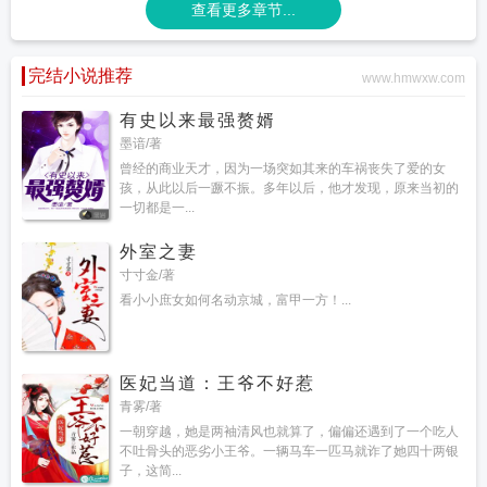
查看更多章节...
完结小说推荐
www.hmwxw.com
有史以来最强赘婿
墨谙/著
曾经的商业天才，因为一场突如其来的车祸丧失了爱的女
孩，从此以后一蹶不振。多年以后，他才发现，原来当初的
一切都是一...
外室之妻
寸寸金/著
看小小庶女如何名动京城，富甲一方！...
医妃当道：王爷不好惹
青雾/著
一朝穿越，她是两袖清风也就算了，偏偏还遇到了一个吃人
不吐骨头的恶劣小王爷。一辆马车一匹马就诈了她四十两银
子，这简...