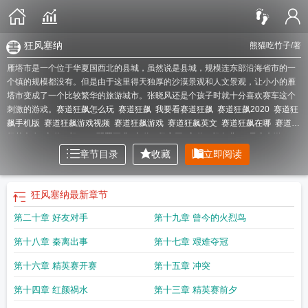
狂风塞纳
熊猫吃竹子
/著
雁塔市是一个位于华夏国西北的县城，虽然说是县城，规模连东部沿海省市的一
个镇的规模都没有。但是由于这里得天独厚的沙漠景观和人文景观，让小小的雁
塔市变成了一个比较繁华的旅游城市。张晓风还是个孩子时就十分喜欢赛车这个
刺激的游戏。
赛道狂飙怎么玩
赛道狂飙
我要看赛道狂飙
赛道狂飙2020
赛道狂
飙手机版
赛道狂飙游戏视频
赛道狂飙游戏
赛道狂飙英文
赛道狂飙在哪
赛道狂
飙英文名
赛道狂飙2020配置要求
赛道狂飙官网
赛道狂飙免费
狂风赛车游
戏
赛道狂飙在哪个平台
赛道狂飙是免费的吗
赛道狂飙怎么操作
赛道狂飙手
章节目录
收藏
立即阅读
游
赛道狂飙2020中国
赛道狂飙哪个版本好玩
疯狂赛车
赛道狂飙之峡谷
赛道
狂飙二
赛道狂飙重制版
赛道狂飙steam
风狂赛车
赛道狂飙峡谷
赛道狂飙好玩
吗
狂风塞纳
赛道狂飙游戏手机版
疯狂赛道
我想看赛道狂飙
赛道狂飙教程
赛
狂风塞纳
最新章节
道狂飙ds
赛道狂飙2手机版
第二十章 好友对手
第十九章 曾今的火烈鸟
第十八章 秦离出事
第十七章 艰难夺冠
第十六章 精英赛开赛
第十五章 冲突
第十四章 红颜祸水
第十三章 精英赛前夕