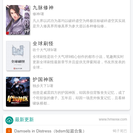
九脉修神
修神/著
凡人界以武功为基均以破碎虚空为终极目标破碎虚空其实就
是升入修真界而修真界为参大道以各种修仙修...
全球刷怪
吹个大气球9/著
全球刷怪是吹个大气球9精心创作的都市小说，笔趣阁实时
更新全球刷怪最新章节并且提供无弹窗阅读，书友所发表的
全球...
护国神医
独步天下1/著
他曾是威震四方的护国神医，却因亲信背叛丧失记忆，成了
个吃软饭的傻子。五年后，却因一场意外恢复记忆，且看林
啸纵横都...
最新更新
www.hmwxw.com
Damsels in Distress（bdsm短篇合集）
蝎子尾巴
1