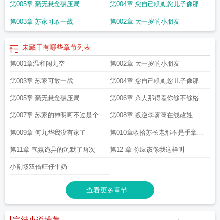
渣而已
第005章 毫无悬念碾压局
第004章 您自己瞧瞧您儿子像那啥
羡一曲远曲终人未散
未散婉宁
云未散
未散难哄温祈凉全文免费阅读
树影转檐
棋未散
余温尚在情深未散
辰光短剧仇影未散
离别散曲终人未散
爱到剧终人未
吗
第003章 苏家可敢一战
第002章 大一岁的小朋友
散
听余音未散
未散的血腥味
错过百千次情也觉未散
冷战思维阴霾未散
黑暗中
你的温柔还未散
未散场的电影
凡孩子3岁以下呼为纯阳
未散落的樱
如有水痘病
毒潜伏在体内神经系统未散
未散拼音
难舍情未散
灵山会俨然未散
阴气未动
花
未藏干有哪些
章节列表
落人未散
灵山一会俨然未散
未散拼音怎么读
应县木塔灵山未散
田浩秦书记曲
第001章温和闯九空
第002章 大一岁的小朋友
终人未散
阳气未动
未散什么意思
五岳归来云未散
千年河山
未散瞳的电脑验光
结果能作为是否近视的诊断依据
未散瞳是什么意思
算珠盈串
木架成盘
未散瞳
第003章 苏家可敢一战
第004章 您自己瞧瞧您儿子像那啥
的电脑验光结果
什么是眉心未散
呼为纯阳
人犹未散
至一二鼓
眉心宁而未
散
未散的血腥气知乎
未散瞳能检查眼底么
未散馆什么意思
宿雨初晴云未散
胃
吗
第005章 毫无悬念碾压局
第006章 杀人那得看你够不够格
散
未散瞳验光数值误差大
查九余温未散
航迹云未散
放置江湖洗颜水药性未
散
未散的近义词
未散瞳的散光度数准确吗
未散花
燃烧意志硝烟未散
风未
第007章 苏家的神明呵不过是个渣
第008章 叛逆李雾霭在线改姓
停
戏终人未散
雨未歇
风卷云未散
灵山一会
元气未散
入瘾by暖昧未散
物是人
渣而已
第009章 何九华我没有家了
第010章收拾苏长老那不是手拿把
未非
未散瞳和散瞳后数值相差大吗
入瘾暖昧未散
离别五年爱意未散
阳气未
散
灵山法会至今未散
血腥气二十年未散
未藏干有哪些
三秋过半 一场梦仍旧未
掐的事吗
第11章 气氛诡异的沉默了两次
第12 章 你应该像我这样叫
散
青山人未老
未散瞳的电脑验光准确吗
所有遗憾藏在心底未散
原神山雾未
散
美联储决策迷雾未散
未散瞳前是近视75度
岁月如流旧影未散意思
不散瞳验
小剧场双倍旺仔牛奶
光误差有多大
未散瞳25度
未散瞳屈光筛查准不准确
灵山法会
什么叫眉心未
散
春时晨光初起
未散瞳查远视储备有意义吗?
晨光初起
未散左耳
诊脉常以平
查看更多章节...
旦
未散瞳测远视储备少
未散瞳和散瞳后的储备值差多少
未散瞳
岁月如流旧影
未散
处女眉心未散
怨气百年未散
长街未晚人未散
未散双选
爱情还未散
米芾
原件与真迹疑云未散
未散难哄
未散的拼音
苏公堤
凡孩子三岁以下呼为纯阳
完结小说推荐