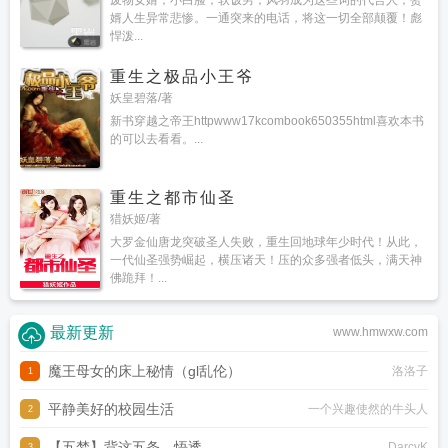
废物女婿，小白脸，软饭男，风羽成为这些词的代言人，赘
婿人生异常悲惨。一通突来的电话，将这一切全部颠覆！彪
悍泼...
重生之极品小王爷
妖皇碧落/著
新书穿越之帝王httpwww17kcombook650355html喜欢本书
的可以去看看。...
重生之都市仙圣
猎妖姬/著
大罗金仙唐龙突破圣人失败，重生回地球年少时代！从此，
一代仙圣强势崛起，横压诸天！压的众多强者低头，满天神
佛跪拜！...
最新更新
www.hmwxw.com
魔王母女的床上秘情（gl乱伦）
洛洛子
1
平静美好的校园生活
一个兴趣使然的牛头人
2
【五梦】背这五条，悟透
DarcyK
3