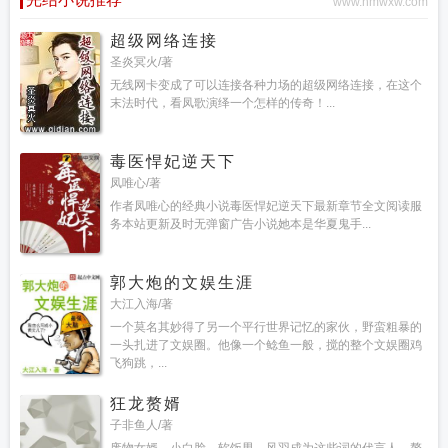
www.hmwxw.com
超级网络连接
圣炎冥火/著
无线网卡变成了可以连接各种力场的超级网络连接，在这个
末法时代，看凤歌演绎一个怎样的传奇！...
毒医悍妃逆天下
凤唯心/著
作者凤唯心的经典小说毒医悍妃逆天下最新章节全文阅读服
务本站更新及时无弹窗广告小说她本是华夏鬼手...
郭大炮的文娱生涯
大江入海/著
一个莫名其妙得了另一个平行世界记忆的家伙，野蛮粗暴的
一头扎进了文娱圈。他像一个鲶鱼一般，搅的整个文娱圈鸡
飞狗跳，...
狂龙赘婿
子非鱼人/著