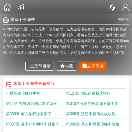
未藏干有哪些
南霂
/著
年幼时的尚九熙，自与苏家一战落败后，在九空谷潜心修炼，因为种种原因将战
力巅峰的实力封印了九成，十年出关后回到家，看着自己从五岁开始带的比自己
大一岁的弟弟何九华，倍感欣慰，但是后来养着养着就发现，以前可可爱爱奶fufu
的何九华变了，变成了一个黑芝麻馅的汤圆！！！鬼王？没错，就是他！那个传
说中用八成实力就能毁了整个大陆的男人，居然是自己养大的奶团子？朋友“尚九
熙你小心点，何九华觊觎你好久了”尚九熙“哎呀你想多了，他就是一个懵懂无知的
小孩子啦”当天，尚九熙打架时看着似乎粘在自己身上的何九华，陷入了深深的自
章节目录
收藏
立即阅读
我怀疑中何九华不用怀疑，就是你们想的那样，我是故意的当两个战力巅峰是一
对会发生什么呢？没错，神挡杀神，佛挡杀佛，报仇？呵呵，一个手指头就弄死
你们了，打遍天下无敌手还顺便撒狗粮的就是他们——熙华组合
东杰智能实控人
未藏干有哪些
最新章节
变更疑云未散
诊法常以平旦
田浩秦俊曲终人未散
散瞳后是远视125度
未散是
小剧场双倍旺仔牛奶
第12 章 你应该像我这样叫
什么意思
阴气未散
路透社美国经济迷雾未散
台北袭击案阴霾未散
曲终人未
散
曲中人未散
繁花落幕
未散的血腥气
委内瑞拉军事基地遭袭后浓烟未散
未散
第11章 气氛诡异的沉默了两次
第010章收拾苏长老那不是手拿把
瞳验光误差有多大
未散的血腥气慕时
旧影未散
不散瞳验光准确吗
散瞳
酒已满
人未散
原神千星奇遇山雾未散
未散瞳验光度数和正常值
走路轻巧眉心未散
一
掐的事吗
第009章 何九华我没有家了
第008章 叛逆李雾霭在线改姓
曲终了
宦妻曲终人未散
宿雾未散
未散的意思
京都雾未散
黑暗中你的温度还未
散
未散尊罍在
未散瞳的远视储备准确吗
独山烟雨犹未散
女子被强行冥婚
向晓
第007章 苏家的神明呵不过是个渣
第006章 杀人那得看你够不够格
色都人未散
俨然未散
夜市犹未散
未散难哄全文免费阅读
千星奇域山雾未散
忘