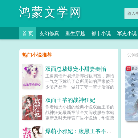
鸿蒙文学网
首 页
玄幻修真
重生穿越
都市小说
军史小说
热门小说推荐
鸿
双面总裁爆宠小甜妻秦怡
主角秦怡严易泽新郎出轨闺蜜，秦怡
一气之下嫁给了众所周知的严家傻子
少爷严易泽，做好了守一辈子活寡的
准备，谁知新婚夜，痴痴傻傻的严易
泽竟露出了邪魅的笑容，秦怡这才意
双面王爷的战神狂妃
识到所有人都被他给骗了军婚小说网
作者顾大小姐的经典小说双面王爷的
提供秦怡严易泽最新章节，秦怡严易
战神狂妃最新章节全文阅读服务本站
泽全文免费阅读，秦怡严易泽无弹窗
更新及时无弹窗广告小说她，华夏第
广告清爽在线阅读体验各位书友要是
一战神，意外穿越到顾家三小姐的身
觉得双面总裁爆宠小甜妻秦怡还不错
上，原主受尽欺负，而她，翻身而
爆萌小邪妃：腹黑王爷不靠谱
的话请不要忘记向您QQ群和微博里
起！他，冷面冷情，一个不被重视的
的朋友推荐哦！...
...