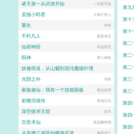
诸天第一从武侠开始
一张复写纸
第九
卖报小郎君
大奉打更人
第十
重生
李坏
第十
不朽凡人
鹅是老五
第二
仙府种田
司徒明月
第二
阳神
梦入神机
第二
妖修得道，从山魈到混沌魔猿叶瑾
光阴之外
第三
莲藕排骨汤呀
耳根
家族修仙：我有一个技能面板
遁去的周
第三
射雕淫雄传
夜渐沉沦
第四
深空彼岸王煊
辰东
第四
百世求仙
黑茄酿啤酒
第四
从笑傲江湖开始横推武道
蒹葭渡江