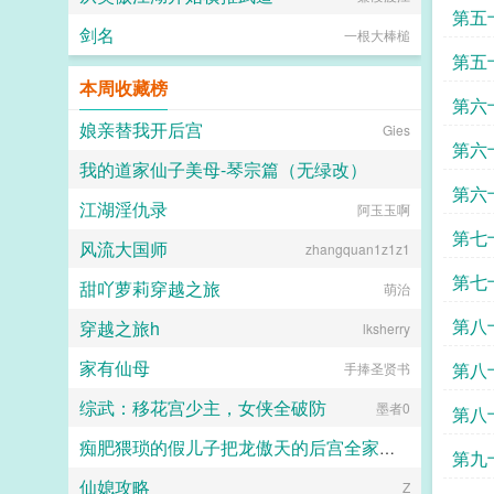
第五
剑名
一根大棒槌
第五
本周收藏榜
第六
娘亲替我开后宫
Gies
第六
我的道家仙子美母-琴宗篇（无绿改）
第六
江湖淫仇录
HopeCan
阿玉玉啊
第七
风流大国师
zhangquan1z1z1
第七
甜吖萝莉穿越之旅
萌治
第八
穿越之旅h
lksherry
家有仙母
第八
手捧圣贤书
综武：移花宫少主，女侠全破防
墨者0
第八
痴肥猥琐的假儿子把龙傲天的后宫全家桶全部肏翻成性奴
第九
仙媳攻略
不知火钝刀飞雪
Z