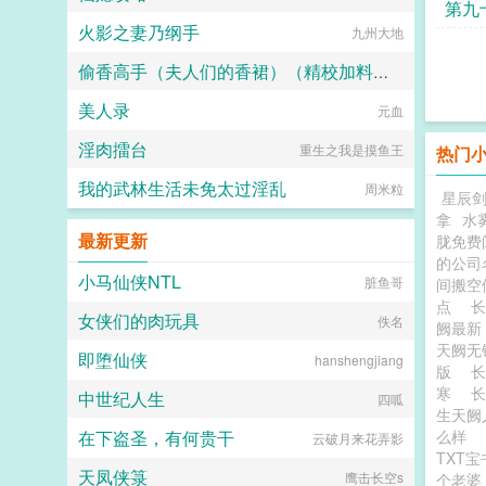
第九
火影之妻乃纲手
九州大地
偷香高手（夫人们的香裙）（精校加料版）
美人录
六如和尚
元血
淫肉擂台
重生之我是摸鱼王
热门
我的武林生活未免太过淫乱
周米粒
星辰
拿
水
最新更新
胧免费
的公司
小马仙侠NTL
脏鱼哥
间搬空
点
长
女侠们的肉玩具
佚名
阙最
天阙
即堕仙侠
hanshengjiang
版
寒
中世纪人生
四呱
生天阙
在下盗圣，有何贵干
么样
云破月来花弄影
TXT
天凤侠箓
鹰击长空s
个老