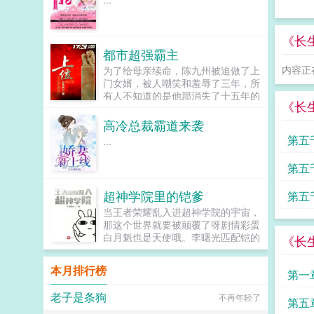
秦王，意外遇到了她！二人惺惺相
惜，彼此合作，他助她光芒万丈，她
助他万人之上！秦王我媳妇体弱，动
《长
不动就昏倒，你们别欺负她！众人不
都市超强霸主
好了，秦王眼睛瞎了！...
内容正
为了给母亲续命，陈九州被迫做了上
门女婿，被人嘲笑和羞辱了三年，所
有人不知道的是他那消失了十五年的
《长
父亲回来找他了，并给了他连世界首
富都嫉妒的财富，父子两人摒弃前嫌
高冷总裁霸道来袭
的那一天，他掌握了全世界百分之六
第五
...
十以上的财富。只要他一句话，整个
世界的经济都要震三震。...
猜测
第五
词
超神学院里的铠爹
第五
当王者荣耀乱入进超神学院的宇宙，
啄
那这个世界就要被颠覆了呀剧情彩蛋
白月魁也是天使哦。李曙光匹配铠的
《长
曙光守卫者。葛小伦匹配项羽的天
使。刘闯典韦的黄金武士琪琳匹配百
本月排行榜
第一
里守约蔷薇匹配孙膑的天使之翼。...
老子是条狗
不再年轻了
第五