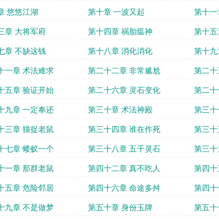
章 悠悠江湖
第十章 一波又起
第十一
三章 大将军府
第十四章 祸胎瘟神
第十五
七章 不缺这钱
第十八章 消化消化
第十九
十一章 术法难求
第二十二章 非常尴尬
第二十
十五章 验证开始
第二十六章 灵石变化
第二十
十九章 一定奉还
第三十章 术法神殿
第三十
十三章 猫捉老鼠
第三十四章 谁在作死
第三十
十七章 蝼蚁一个
第三十八章 五千灵石
第三十
十一章 那群老鼠
第四十二章 真不吃人
第四十
十五章 危险邻居
第四十六章 命途多舛
第四十
十九章 不是做梦
第五十章 身份玉牌
第五十