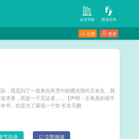
会员书架
阅读记录
注册
登录
之际，我见到了一道来自风雪中的曙光我叫王长生，我
个追求者，而是一个见证者……【声明：主角真的很平
凡，就像简介所说一般，是一个见证者，长生这本书，也是为了展现一个世 长生天阙
章节目录
立即阅读