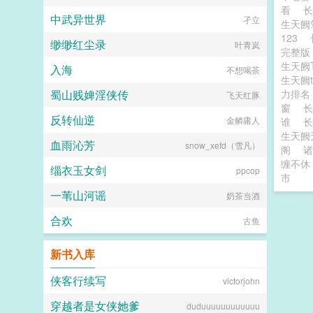
看
中武异世界
孑立
生天阙
123
缈缈红尘录
叶青岚
完整
生天阙
入海
不想喝茶
生天阙
蜀山贱婢淫侠传
力排
飞天红豚
窗
长
反转仙逆
金鳞庸人
谁
生天阙
血雨沁芳
snow_xefd（雪凡）
阁
诸
缠不休
缁衣玉女剑
ppcop
市
一苇山河谣
奶茶当酒
合欢
古鱼
新书入库
侠客行续写
victorjohn
穿越者是女侠她爹
duduuuuuuuuuuuu