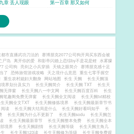
九章 丢人现眼
第一百章 那又如何
在都市直播武功刀法的
赛博朋克2077公司狗开局买东西会被
亡尸岛
离开你的爱
和影帝闪婚上恋综by不是花是鲤
水雾朦
77 公司狗
亮剑之小兵穿插
天镜之眼简介
赛博朋克感十足
当了
恐怖旅馆游戏攻略
天之境什么意思
重生七零手握空
读
重生农村媳妇大翻身
网站地图
长生 天阙
长生天阙顶
阙境界划分及实力
长生天阙简介
长生天阙 TXT
长生天
天阙无弹窗
长生天阙八一中文网
长生天阙百度百科
长生
阙笔趣阁免费无弹窗
长生天阙全文阅读
长生天阙txt精校
长生天阙全文TXT
长生天阙修炼境界
长生天阙最新章节书
 阅读
长生天阙大结局是什么
长生天阙好看吗知乎
长
免费
长生天阙为什么不更新了
长生天阙sodu
长生天阙怎
阅读
长生天阙最新章节
长生天阙整本免费
长生天阙全本
全部境界
长生天阙剧情
长生天阙等级
长生天阙主角几
长生
长生天阙123读
长生天阙修为等级
长生天阙免费观