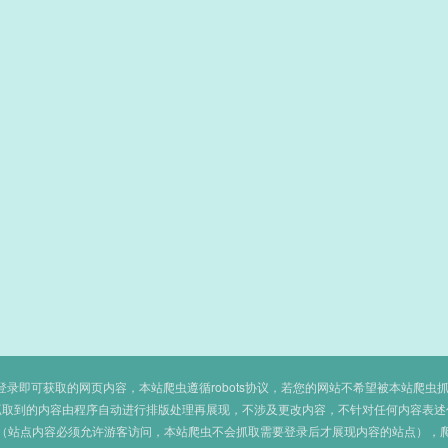
即可获取的网页内容，本站爬虫遵循robots协议，若您的网站不希望被本站爬虫抓取，可
抓取到的内容由程序自动进行排版处理再展现，不涉及更改内容，不针对任何内容表述
（站点内容必须允许游客访问，本站爬虫不会抓取需要登录后才展现内容的站点），