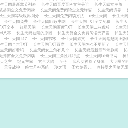
长生天阙最新章节列表
长生天阙百度百科女主是谁
长生天阙女主角
笔趣阁全文免费阅读
长生天阙免费阅读全文无弹窗
长生天阙境界
长生天阙等级境界划分
长生天阙免费阅读方法
c长生天阙
长生天阙
版
长生天阙免费
长生天阙88读书网
长生天阙TXT全文免费
长生
TXT全本
红星天阙
长生天阙百度TXT
长生天阙二叔虎尊
长生天
txt八零
长生天阙被禁的原因
长生天阙全文免费阅读无弹窗
长生天
名
长生天阙147
长生天阙书寒
长生天阙燃文
长生天阙笔趣阁正
生天阙全本TXT
长生天阙TXT百度
长生天阙怎么不更新了
长生天
长生天阙好看吗
长生天阙女主角有几个
长生天阙最新章节笔趣阁
长
无弹窗全文免费阅读
长生天阙主角性格特点
长生天阙txt奇书网
神
天之主
纪元主宰
玄气大陆
至今
我和女神换了身体
大明星的
天界战神
绝世丹神系统
玲之语
圣女楚香儿
奥特曼之黑暗无