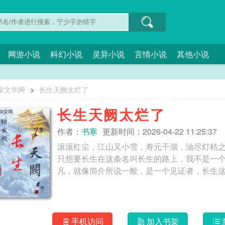
网游小说
科幻小说
灵异小说
言情小说
其他小说
蒙文学网
>
长生天阙太烂了
长生天阙太烂了
作者：
书寒
更新时间：2026-04-22 11:25:37
滚滚红尘，江山又小雪，寿元干涸，油尽灯枯
只想要长生在这条名叫长生的路上，我不是一
手机访问
加入书架