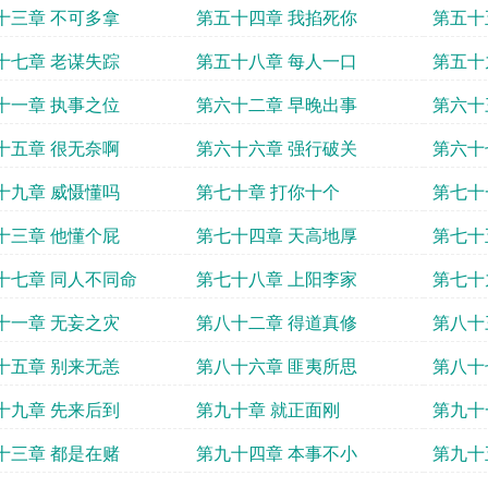
十三章 不可多拿
第五十四章 我掐死你
第五十
十七章 老谋失踪
第五十八章 每人一口
第五十
十一章 执事之位
第六十二章 早晚出事
第六十
十五章 很无奈啊
第六十六章 强行破关
第六十
十九章 威慑懂吗
第七十章 打你十个
第七十
十三章 他懂个屁
第七十四章 天高地厚
第七十
十七章 同人不同命
第七十八章 上阳李家
第七十
十一章 无妄之灾
第八十二章 得道真修
第八十
十五章 别来无恙
第八十六章 匪夷所思
第八十
十九章 先来后到
第九十章 就正面刚
第九十
十三章 都是在赌
第九十四章 本事不小
第九十