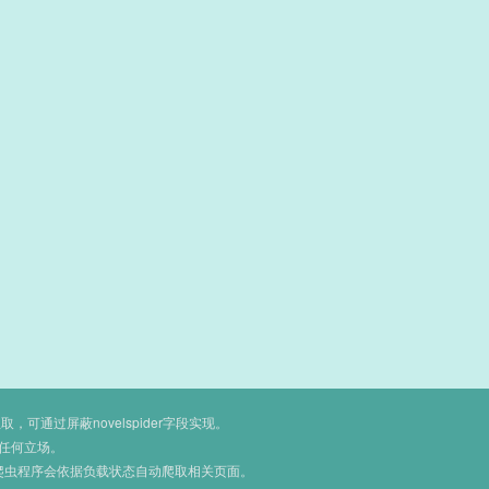
通过屏蔽novelspider字段实现。
任何立场。
爬虫程序会依据负载状态自动爬取相关页面。