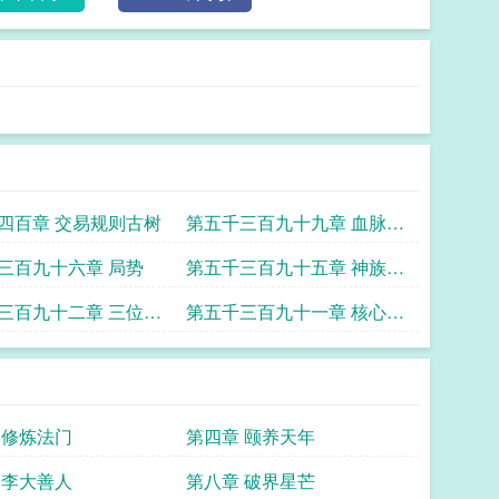
四百章 交易规则古树
第五千三百九十九章 血脉的
信任
三百九十六章 局势
第五千三百九十五章 神族第
一
三百九十二章 三位散
第五千三百九十一章 核心区
域
 修炼法门
第四章 颐养天年
 李大善人
第八章 破界星芒