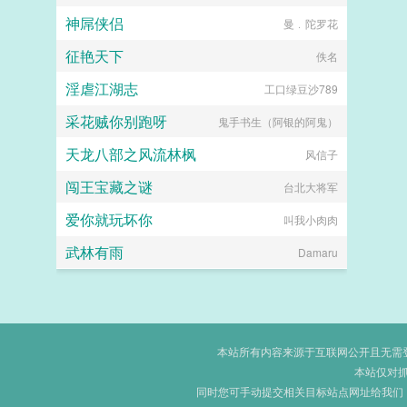
神屌侠侣
曼﹒陀罗花
征艳天下
佚名
淫虐江湖志
工口绿豆沙789
采花贼你别跑呀
鬼手书生（阿银的阿鬼）
天龙八部之风流林枫
风信子
闯王宝藏之谜
台北大将军
爱你就玩坏你
叫我小肉肉
武林有雨
Damaru
本站所有内容来源于互联网公开且无需登录
本站仅对
同时您可手动提交相关目标站点网址给我们