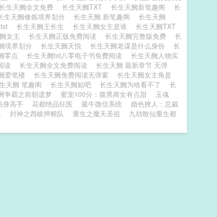
长生天阙全文免费
长生天阙TXT
长生天阙新笔趣阁
长
长生天阙修炼境界划分
长生天阙 新笔趣阁
长生天阙
txt
长生天阙王长生
长生天阙女主是谁
长生天阙TXT
天阙女主
长生天阙正版免费阅读
长生天阙完整版免费
长
阙境界划分
长生天阙天悦
长生天阙老谋是什么身份
长
阙零点
长生天阙txt八零电子书免费阅读
长生天阙人物实
版阅读
长生天阙全文免费阅读
长生天阙 最新章节 无弹
阙爱笔楼
长生天阙免费阅读无弹窗
长生天阙女主角是
生天阙 笔趣阁
长生天阙贴吧
长生天阙为啥看不了
长
洲争霸之前朝遗梦
蜜宠100分：腹黑商女有点甜
玉魂
贴身高手
花都绝品狂医
最牛微信系统
婚色撩人：总裁
限
封神之西岐押粮队
重生之魔天圣祖
九劫散仙重生都