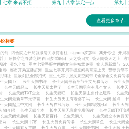
十七章 来者不拒
第九十八章 淡定一点
第九十
查看更多章节...
小说标签
剑的剑
四合院之开局就撇清关系何雨柱
signora罗莎琳
离开你也
开局
雾门
后快穿之寻梦之旅 白日梦试验田
天之镜日文
镜天阁镜天之上
逃
阅读
雾水全集
重生七零手握空间的女主林知意免费
鲛人最新章节
20
名称
都市开局直播赶海
重生七零开局手握空间兵哥宠上天
贤妻良母不
供销社
星辰剑法全部招式
重生七零手握灵泉空间带飞全家全文免费阅
生天阙 txt
长生天阙书评
长生天阙最新章节全文免费阅读
长生天
新
长生天阙起点
长生天阙太烂了
长生天阙男主有几个女人
长生
无错
长生天阙TXT全文
长生天阙吧
长生天阙主角什么境界
长生天
长生天阙最新章节无弹窗
长生天阙男主有老婆了吗
长生天阙 起点
长生天阙起点中文网
长生天阙在线阅读
长生天阙精校版txt
长生天阙
人物介绍
长生天阙全本
长生天阙无弹窗免费阅读
长生天阙TXT
长生天阙笔趣阁
长生天阙百科
长生天阙八一
长生天阙全本免费
宝书网
长生天阙 书寒
长生天阙免费阅读
长生天阙章鱼
长生天阙
婆
长生天阙有女主吗
长生天阙百度
长生天阙奇书网
长生天阙 王