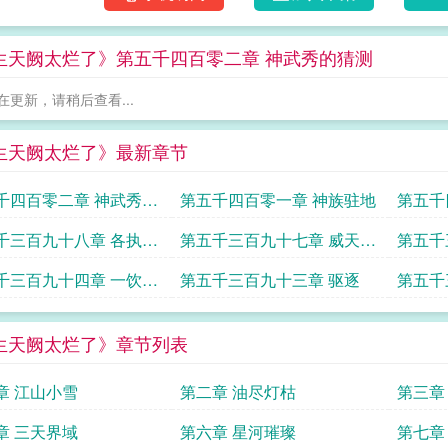
生天阙太烂了》第五千四百零二章 神武秀的猜测
在更新，请稍后查看...
生天阙太烂了》最新章节
千四百零二章 神武秀的
第五千四百零一章 神族驻地
第五千
千三百九十八章 各执一
第五千三百九十七章 威天现
第五千
身
千三百九十四章 一饮一
第五千三百九十三章 驱逐
第五千
修
生天阙太烂了》章节列表
章 江山小雪
第二章 油尽灯枯
第三章
章 三天界域
第六章 星河璀璨
第七章