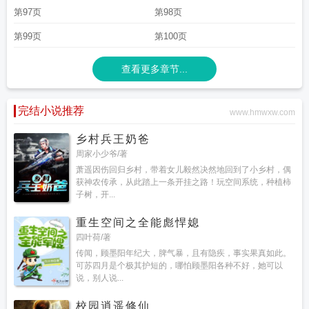
第97页
第98页
第99页
第100页
查看更多章节...
完结小说推荐
www.hmwxw.com
乡村兵王奶爸
周家小少爷/著
萧遥因伤回归乡村，带着女儿毅然决然地回到了小乡村，偶
获神农传承，从此踏上一条开挂之路！玩空间系统，种植柿
子树，开...
重生空间之全能彪悍媳
四叶荷/著
传闻，顾墨阳年纪大，脾气暴，且有隐疾，事实果真如此。
可苏四月是个极其护短的，哪怕顾墨阳各种不好，她可以
说，别人说...
校园逍遥修仙