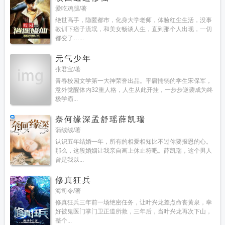
爱吃鸡腿/著
绝世高手，隐匿都市，化身大学老师，体验红尘生活，没事
教训下痞子流氓，和美女畅谈人生，直到那个人出现，一切
都变了…...
元气少年
张君宝/著
青春校园文学第一大神荣誉出品。平庸懦弱的学生宋保军，
意外觉醒体内32重人格，人生从此开挂，一步步逆袭成为终
极学霸...
奈何缘深孟舒瑶薛凯瑞
蒲绒绒/著
认识五年结婚一年，所有的相爱相知比不过你要报恩的心。
那么，这段婚姻让我亲自画上休止符吧。薛凯瑞，这个男人
曾是我以...
修真狂兵
海司令/著
修真狂兵三年前一场绝密任务，让叶兴龙差点命丧黄泉，幸
好被鬼医门掌门卫正道所救，三年后，当叶兴龙再次下山，
整个...