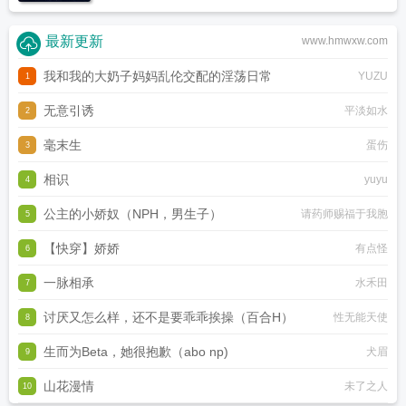
最新更新
www.hmwxw.com
我和我的大奶子妈妈乱伦交配的淫荡日常
YUZU
1
无意引诱
平淡如水
2
毫末生
蛋伤
3
相识
yuyu
4
公主的小娇奴（NPH，男生子）
请药师赐福于我胞
5
【快穿】娇娇
有点怪
6
一脉相承
水禾田
7
讨厌又怎么样，还不是要乖乖挨操（百合H）
性无能天使
8
生而为Beta，她很抱歉（abo np)
犬眉
9
山花漫情
未了之人
10