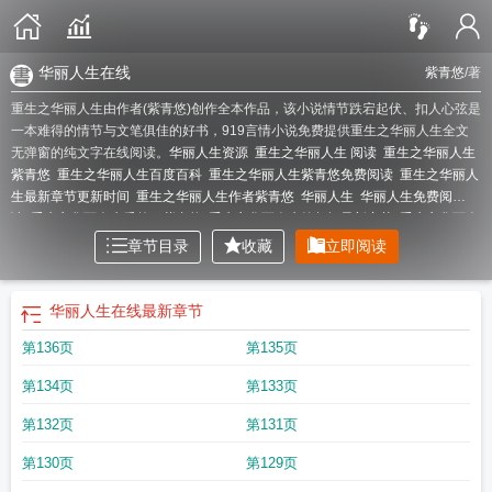
华丽人生在线
紫青悠
/著
重生之华丽人生由作者(紫青悠)创作全本作品，该小说情节跌宕起伏、扣人心弦是
一本难得的情节与文笔俱佳的好书，919言情小说免费提供重生之华丽人生全文
无弹窗的纯文字在线阅读。
华丽人生资源
重生之华丽人生 阅读
重生之华丽人生
紫青悠
重生之华丽人生百度百科
重生之华丽人生紫青悠免费阅读
重生之华丽人
生最新章节更新时间
重生之华丽人生作者紫青悠
华丽人生
华丽人生免费阅
读
重生之华丽人生番外txt紫青悠
重生之华丽人生笔趣阁最新章节
重生之华丽人
生紫青悠txt
重生之华丽人生全文免费阅读
华丽的重生
华丽人生免费
重生之华
章节目录
收藏
立即阅读
丽人生资源
重生之华丽人生男主是谁
重生之华丽人生 紫青悠百度
重生之华丽
人生 更新时间
重生之华丽人生 免费阅读全文
重生之华丽人生全文
紫青悠重生
之华丽人生
重生之华丽人生 百度
重生华丽人生紫青悠
重生之华丽人生十一
华丽人生在线
最新章节
戒
重生之华丽人生紫青悠
华丽人生 txt
穿越之华丽人生
华丽人生在线
重生之
第136页
第135页
华丽人生大结局
重生之华丽甜妻
重生之华丽人生_紫青悠TXT
重生之华丽人生
简介
重生之华丽人生TXT
重生之华丽转身
重生之华丽人生有男主吗
重生之华
第134页
第133页
丽人生txt
重生之华丽人生txt百度
重生之华丽人生紫青悠男主
重生之华丽人生番
外
重生之华丽人生_紫青悠
重生之华丽人生紫青悠结局
重生之华丽人生韩剧
第132页
第131页
第130页
第129页