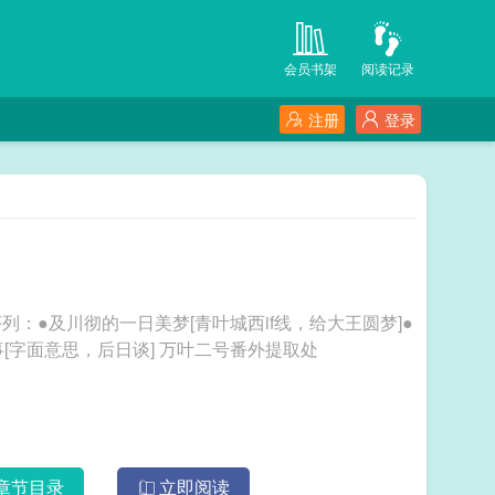
会员书架
阅读记录
注册
登录
：●及川彻的一日美梦[青叶城西if线，给大王圆梦]●
或许应该存在的故事[本作万叶穿原著]●未来的事[字面意思，后日谈] 万叶二号番外提取处
章节目录
立即阅读