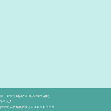
通过屏蔽novelspider字段实现。
任何立场。
爬虫程序会依据负载状态自动爬取相关页面。