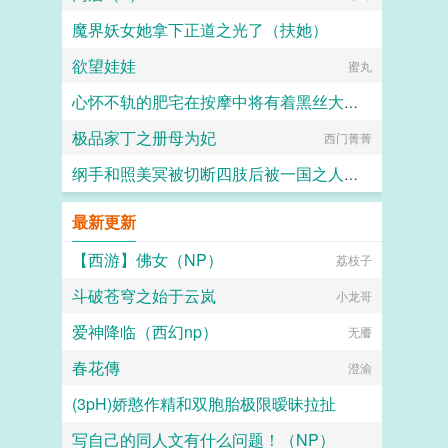
魔界妖女她拿下正道之光了（扶她）
欲望娃娃
阿蒙贝尔
蜜丸
心怀不轨的肥宅在按摩中将有着黑丝大蜜臀的月下催眠爆成性常识化专属肉便器
极品家丁之册母为妃
西门菁菁
黃泉
纲手和照美冥被切断四肢后被一国之人轮奸生出无数的小母狗然后被做成人体喷泉和装酒肉壶
hulu
最新更新
【西游】佛女（NP）
荔枝子
斗破苍穹之始于云岚
小龙哥
爱神降临（西幻np）
无餍
春花傳
澄渝
(3pH)娇憨作精和双胞胎极限暧昧拉扯
写自己的同人文有什么问题！（NP）
吉光片羽小流星