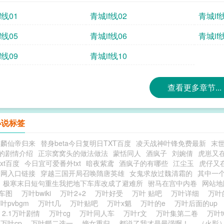
f线01
青城if线02
青城if
f线05
青城if线06
青城if
f线09
青城if线10
查看更多章节...
小说标签
麒麟仙帝归来
替身beta今日复明日TXT百度
凌天战神叶锋免费最新
末世
的剧情介绍
正宗窝窝头的做法做法
蒙恬同人
酒疯子
刘婉倩
虎崽又
xt百度
今日宜可爱番外txt
暗夜紫鸢
酒疯子的有哪些
江尘玉
虎仔又
官网入口链接
穿越三国开局召唤隋唐英雄
女鬼求放过魏清霜的
其中一
极寒末日短句重生我把地下车库改成了避难所
驸马在宫中内卷
网站地
p车图
万叶bwiki
万叶2+2
万叶好受
万叶 贴吧
万叶详细
万叶
叶pvbgm
万叶t几
万叶贴吧
万叶x魈
万叶的e
万叶后面的up
2.1万叶剧情
万叶cg
万叶同人车
万叶r文
万叶集第二卷
万叶
万叶cp
万叶魈二选一
嫡女重归
都说了我才是最强啊！
（火影