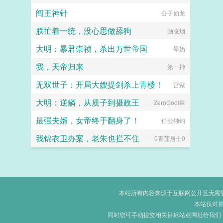
阎王神针
公子如龙
朕忙着一统，没心思做舔狗
画凌烟
大明：暴君崇祯，杀出万世帝国
晕奶
我，天帝归来
第一神
无双世子：开局大嫂提剑杀上青楼！
宫紫
大明：逆鳞，从质子到摄政王
ZeroCool章
最强夫婿，女帝终于翻身了！
任公独钓
我锦衣卫办案，老朱也拦不住
0青莲居士0
本站所有内容来源于互联网公开且无需登录
本站仅对
同时您可手动提交相关目标站点网址给我们