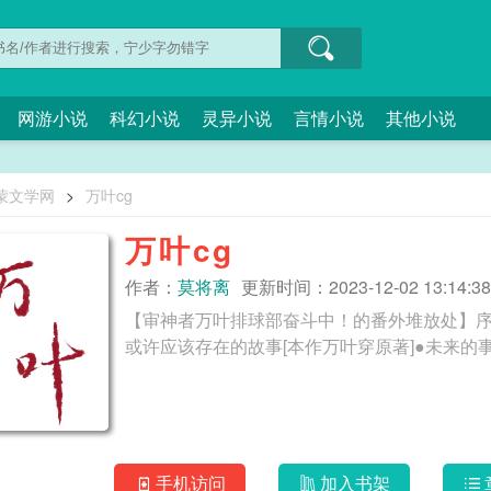
网游小说
科幻小说
灵异小说
言情小说
其他小说
蒙文学网
>
万叶cg
万叶cg
作者：
莫将离
更新时间：2023-12-02 13:14:38
【审神者万叶排球部奋斗中！的番外堆放处】序列
手机访问
加入书架