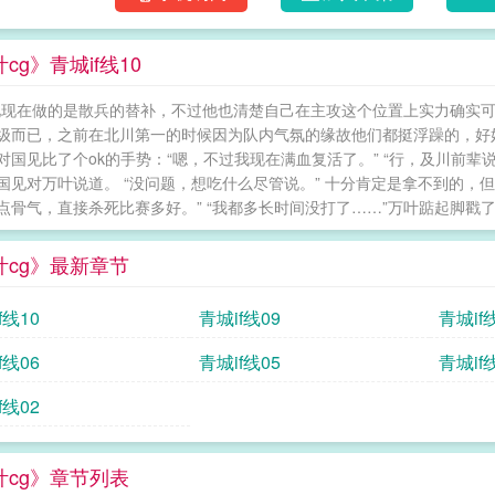
cg》青城if线10
见现在做的是散兵的替补，不过他也清楚自己在主攻这个位置上实力确实可
级而已，之前在北川第一的时候因为队内气氛的缘故他们都挺浮躁的，好
对国见比了个ok的手势：“嗯，不过我现在满血复活了。” “行，及川前
国见对万叶说道。 “没问题，想吃什么尽管说。” 十分肯定是拿不到的，
点骨气，直接杀死比赛多好。” “我都多长时间没打了……”万叶踮起脚戳了一
叶cg》最新章节
f线10
青城if线09
青城if
f线06
青城if线05
青城if
f线02
叶cg》章节列表