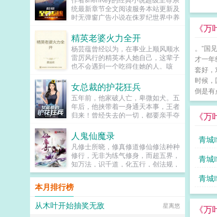
结婚吧，这样就可以一辈子纠缠不
统最新章节全文阅读服务本站更新及
休。有人说你这样纵容她，迟早有一
时无弹窗广告小说在侏罗纪世界中养
天她会骑到你的头上。季锦川慢条斯
恐龙在生化危机中养舔食者在变形金
《万叶
理的合...
刚中养汽车人在魔兽中养半兽人在西
精英老婆火力全开
游中养石猴等等，女娲怎么也是怪
。”国
杨芸蕴曾经以为，在事业上顺风顺水
物？猪脚游走于各个世界中，圈养了
雷厉风行的精英本人她自己，这辈子
才一年
无数怪物，抽取了它们的天赋，最后
也不会遇到一个吃得住她的人。咳
把自己也养成一个超级怪物了！...
套好，
咳，当然，言家继承人言氏集团总
时候，
裁，高高在上的言牧寒同学，曾经，
女总裁的护花狂兵
倒是有
也是这么认为的直到这俩妖孽相遇，
五年前，他家破人亡，卑微如犬。五
双方才明白啥叫造化弄人，啥叫苍天
年后，他挟带着一身通天本事，王者
饶过谁！杨芸蕴为何脚踹言大总裁，
《万
归来！曾经失去的一切，都要亲手夺
言大总裁又为何深夜惨叫？这究竟是
回！...
命运的嘲讽，还是现实的捉弄！观众
人鬼仙魔录
我们啥也不知道，我们只负责吃瓜。
青城i
展开收起...
凡修士所晓，修真修道修仙修法种种
修行，无非为练气修身，而超五界，
青城i
知万法，识千道，化五行，创法规，
掌众生，已达与天同寿，与地共存长
青城i
生之境。...
本月排行榜
从木叶开始抽奖无敌
星离悠
《万