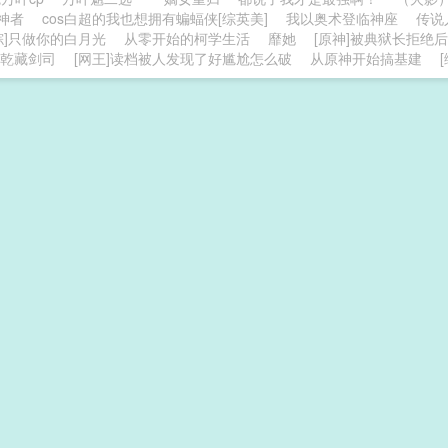
神者
cos白超的我也想拥有蝙蝠侠[综英美]
我以奥术登临神座
传说
综]只做你的白月光
从零开始的柯学生活
靡她
[原神]被典狱长拒绝后
乾藏剑司
[网王]读档被人发现了好尴尬怎么破
从原神开始搞基建