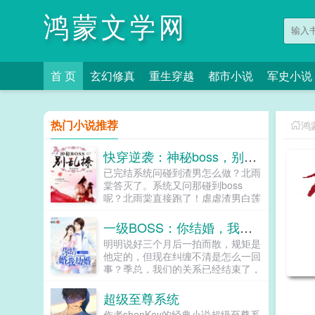
鸿蒙文学网
首 页
玄幻修真
重生穿越
都市小说
军史小说
热门小说推荐
鸿
快穿逆袭：神秘boss，别乱撩
已完结系统问碰到渣男怎么做？北雨
棠答灭了。系统又问那碰到boss
呢？北雨棠直接跑了！虐虐渣男白莲
花，她北雨棠很在行。虐boss什
么，还是算了吧！大BOSS的战...
一级BOSS：你结婚，我劫婚
明明说好三个月后一拍而散，规矩是
他定的，但现在纠缠不清是怎么一回
事？季总，我们的关系已经结束了，
你到底想怎么样？季锦川煞有其事的
道因为没睡够。所以呢？你是打算一
超级至尊系统
直缠着我？为了能够合法睡你，我们
作者shenKey的经典小说超级至尊系