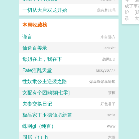
成了审
一切从大唐双龙开始
我有梦想吗
护
[
录
大
本周收藏榜
谨言
来自远方
仙途百美录
jackxht
母姐在上，我在下
憨憨DD
Fate淫乱天堂
lucky36777
性奴隶公主逆袭之路
爆爆爆爆暴蝾螈
女配有个团购群[七零]
茶檀
夫妻交换日记
好色君子
极品家丁玉德仙坊新篇
sofia
蛛网gl（纯百）
www
同居（1）h
东哥