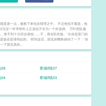
能是差一点，被换下来也在情理之中。 不过他也不着急，他
好沉淀一年等明年上正选也不失为一个好选择。 万叶把队服
辈说，拿不到十分回去请他……不，请全队吃饭。”出休息室门的
但是饭还是请得起的。 听到这话，国见的嘴角抽动了一下：“你
下国见英的...
线08
青城if线07
线04
青城if线03