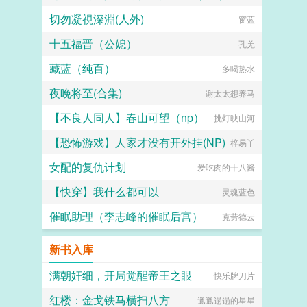
切勿凝視深淵(人外)
柏拉图之壁
窗蓝
十五福晋（公媳）
孔羌
藏蓝（纯百）
多喝热水
夜晚将至(合集)
谢太太想养马
【不良人同人】春山可望（np）
挑灯映山河
【恐怖游戏】人家才没有开外挂(NP)
梓易丫
女配的复仇计划
爱吃肉的十八酱
【快穿】我什么都可以
灵魂蓝色
催眠助理（李志峰的催眠后宫）
克劳德云
新书入库
满朝奸细，开局觉醒帝王之眼
快乐牌刀片
红楼：金戈铁马横扫八方
邋邋遢遢的星星