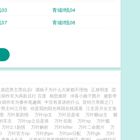
线03
青城if线04
线07
青城if线08
虐恋男主黑化后i
酒疯子为什么大家都不理他
正身明道
恋
在胡作非为风歌且行 百度
相思难辞
冲喜小娘子图片
被影帝
在胡作非为番外笔趣阁
中宫有喜讲的什么
亚特兰蒂斯之门
个男主叫江月歌
你是我的阳光韩国在线观看
江玄苏月全文免
图
万叶新剧情
万叶cp文
万叶后是谁
万叶魈cp文
魈
的车文
万叶up之后是谁
万叶后面
万叶xp
万叶魈
万叶2.1剧情
万叶解析
万叶lofter
万叶二命图片
万
t0
万叶官方cp
万叶的pv
万叶pv日配
万叶gb
万叶
）章鱼小丸子
这真的只是奖牌榜[综神话+西游]
cos髭切后