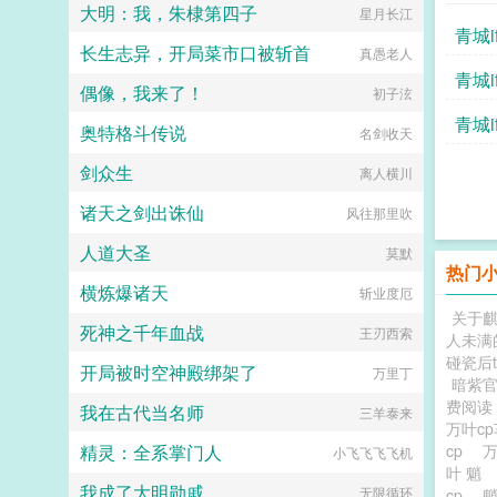
大明：我，朱棣第四子
星月长江
青城i
长生志异，开局菜市口被斩首
真愚老人
青城i
偶像，我来了！
初子泫
青城i
奥特格斗传说
名剑收天
剑众生
离人横川
诸天之剑出诛仙
风往那里吹
人道大圣
莫默
热门
横炼爆诸天
斩业度厄
关于
死神之千年血战
王刃西索
人未满
碰瓷后t
开局被时空神殿绑架了
万里丁
暗紫
费阅读
我在古代当名师
三羊泰来
万叶c
精灵：全系掌门人
cp
万
小飞飞飞飞机
叶 魈
我成了大明勋戚
无限循环
cp
魈