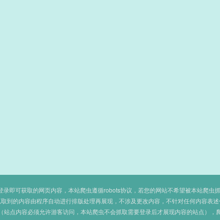
即可获取的网页内容，本站爬虫遵循robots协议，若您的网站不希望被本站爬虫抓取，可
抓取到的内容由程序自动进行排版处理再展现，不涉及更改内容，不针对任何内容表述
（站点内容必须允许游客访问，本站爬虫不会抓取需要登录后才展现内容的站点），