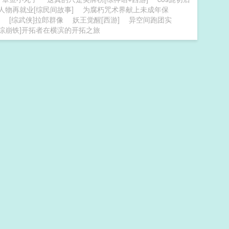
人物再就业[综民间故事]
为腐朽咒术界献上未成年保
[综武侠]拉郎群像
妖王觉醒[西游]
异空间跑团实
[综崩铁]开拓者在横滨的开拓之旅