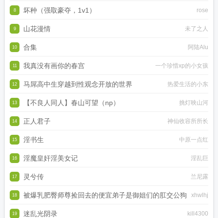
坏种（强取豪夺，1v1）
rose
8
山花漫情
未了之人
9
合集
阿陆Alu
10
我真没有画你的春宫
一个珍惜xp的小女孩
11
马屌高中生穿越到性观念开放的世界
热爱生活的小东
12
【不良人同人】春山可望（np）
挑灯映山河
13
正人君子
神仙收容所所长
14
淫书生
中原一点红
15
淫魔皇奸淫美女记
淫乱巨
16
灵兮传
兰尼露
17
被爆乳肥臀师尊捡回去的便宜弟子是御姐们的肛交公狗
xhwlhj
18
迷乱光阴录
kill4300
19