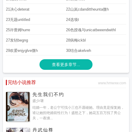
21决心deterat
22山岚cdandittheunta微h
23无题untitled
24选项t
25许蕾姆hurre
26色授魂与unicatbeeendwithl
27发轫begng
28病梅ickbl
29欢爱enjyglve微h
30结合akelveh
查看更多章节...
完结小说推荐
www.hmwxw.com
先生我们不约
盛少/著
结婚一年，老公宁可找小三也不愿碰她。理由竟是报复她，
谁让她拒绝婚前性行为！盛怒之下，她花五百万找了男公
关，一夜缠...
丹武仙尊