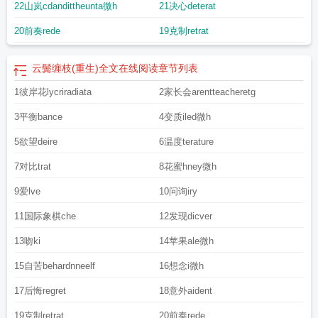
22山岚cdandittheunta微h
21决心deterat
20前奏rede
19克制retrat
云鬓缠枝(重生)全文在线阅读
章节列表
1彼岸花lycriradiata
2家长会arentteacheretg
3平衡bance
4变质iled微h
5欲望deire
6温度terature
7对比trat
8花蜜hney微h
9爱lve
10问询iry
11国际象棋che
12发现dicver
13吻ki
14苹果ale微h
15自苦behardnneelf
16想念i微h
17后悔regret
18意外aident
19克制retrat
20前奏rede