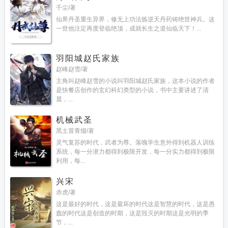
千尘/著
仙界丹圣重生异界，修无上功法炼逆天丹药铸绝世神兵。这
一世他注定再度登临绝顶，成就长生之道仙临天下！...
羽阳城赵氏家族
赵峰赵雪/著
主角叫赵峰赵雪的小说叫羽阳城赵氏家族，这本小说的作者
是快餐店创作的玄幻科幻类型的小说，书中主要讲述了清
晨，...
机械武圣
黑土冒青烟/著
灵气复苏的时代，武者为尊。落魄学生意外得到机器人训练
系统，每一分潜力都得到极限开发，每一分实力都得到极限
利用，每...
兴宋
赤虎/著
这是最好的时代，这是最坏的时代这是智慧的时代，这是愚
蠢的时代这是创造的时期，这是毁灭的时期这是光明的季
节，...