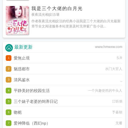
我是三个大佬的白月光
夜夜流光相皎洁/著
作者夜夜流光相皎洁的经典小说我是三个大佬的白月光最新
章节全文阅读服务本站更新及时无弹窗广告小说...
最新更新
www.hmwxw.com
愛無止境
S.R
1
魅惑都市
水门大官人
2
清风鉴水
_
3
平静美好的校园生活
一个兴趣使然的牛头人
4
三个婊子老婆的饲养日记
江听潮
5
吻栀
予暮朝
6
爱神降临（西幻np）
无餍
7