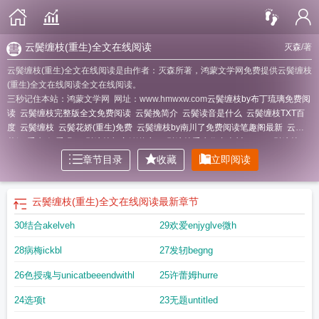
云鬓缠枝(重生)全文在线阅读
灭森
/著
云鬓缠枝(重生)全文在线阅读是由作者：灭森所著，鸿蒙文学网免费提供云鬓缠枝
(重生)全文在线阅读全文在线阅读。
三秒记住本站：鸿蒙文学网 网址：www.hmwxw.com
云鬓缠枝by布丁琉璃免费阅
读
云鬓缠枝完整版全文免费阅读
云鬓挽简介
云鬓读音是什么
云鬓缠枝TXT百
度
云鬓缠枝
云鬓花娇(重生)免费
云鬓缠枝by南川了免费阅读笔趣阁最新
云鬓
花娇(重生)好看吗
云鬓缠枝与容娡谢玹
云鬓缠枝重生作者南川了了
云鬓缠枝by
南川了了TXT
章节目录
收藏
立即阅读
云鬓缠枝(重生)全文在线阅读
最新章节
30结合akelveh
29欢爱enjyglve微h
28病梅ickbl
27发轫begng
26色授魂与unicatbeeendwithl
25许蕾姆hurre
24选项t
23无题untitled