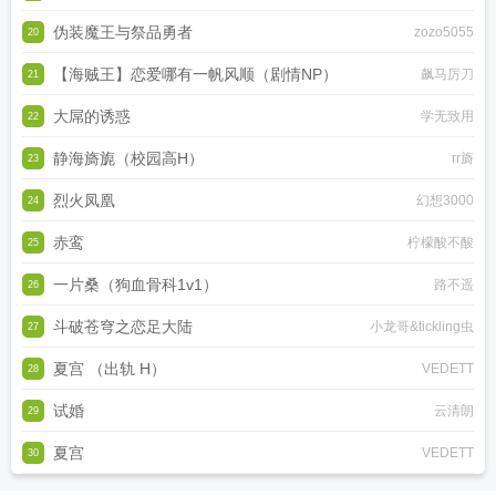
伪装魔王与祭品勇者
zozo5055
20
【海贼王】恋爱哪有一帆风顺（剧情NP）
飙马厉刀
21
大屌的诱惑
学无致用
22
静海旖旎（校园高H）
rr旖
23
烈火凤凰
幻想3000
24
赤鸾
柠檬酸不酸
25
一片桑（狗血骨科1v1）
路不遥
26
斗破苍穹之恋足大陆
小龙哥&tickling虫
27
夏宫 （出轨 H）
VEDETT
28
试婚
云清朗
29
夏宫
VEDETT
30