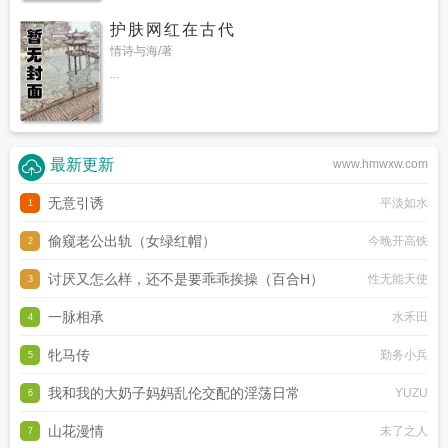
护肤网红在古代
情诗与海/著
...
最新更新
www.hmwxw.com
无意引诱
平淡如水
1
偷窥老公出轨（女绿红帽）
今晚开高铁
2
讨厌又怎么样，还不是要乖乖挨操（百合H）
性无能天使
3
一脉相承
水禾田
4
牝马传
勤务小兵
5
我和我的大奶子妈妈乱伦交配的淫荡日常
YUZU
6
山花漫情
未了之人
7