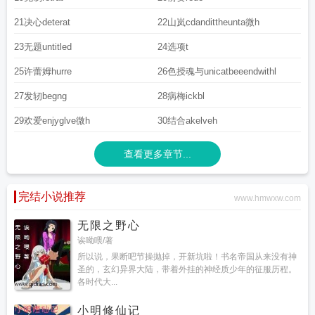
21决心deterat
22山岚cdandittheunta微h
23无题untitled
24选项t
25许蕾姆hurre
26色授魂与unicatbeeendwithl
27发轫begng
28病梅ickbl
29欢爱enjyglve微h
30结合akelveh
查看更多章节...
完结小说推荐
www.hmwxw.com
无限之野心
诶呦喂/著
所以说，果断吧节操抛掉，开新坑啦！书名帝国从来没有神
圣的，玄幻异界大陆，带着外挂的神经质少年的征服历程。
各时代大...
小明修仙记