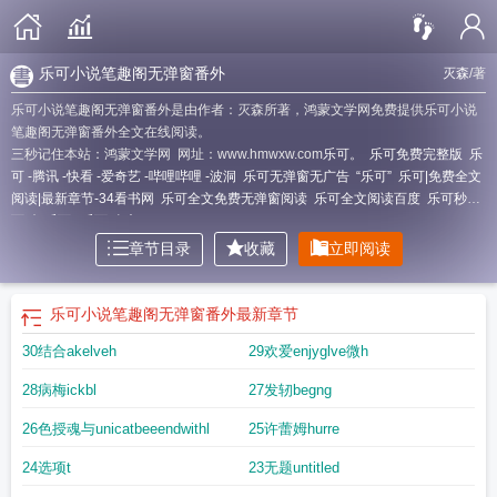
乐可小说笔趣阁无弹窗番外
灭森
/著
乐可小说笔趣阁无弹窗番外是由作者：灭森所著，鸿蒙文学网免费提供乐可小说
笔趣阁无弹窗番外全文在线阅读。
三秒记住本站：鸿蒙文学网 网址：www.hmwxw.com
乐可。
乐可免费完整版
乐
可 -腾讯 -快看 -爱奇艺 -哔哩哔哩 -波洞
乐可无弹窗无广告
“乐可”
乐可|免费全文
阅读|最新章节-34看书网
乐可全文免费无弹窗阅读
乐可全文阅读百度
乐可秒懂
百科
乐可!
乐可(全文)
章节目录
收藏
立即阅读
乐可小说笔趣阁无弹窗番外
最新章节
30结合akelveh
29欢爱enjyglve微h
28病梅ickbl
27发轫begng
26色授魂与unicatbeeendwithl
25许蕾姆hurre
24选项t
23无题untitled