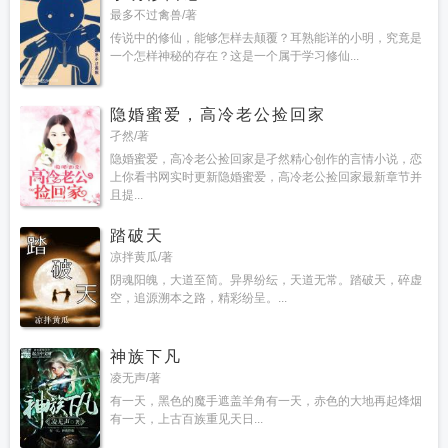
最多不过禽兽/著
传说中的修仙，能够怎样去颠覆？耳熟能详的小明，究竟是
一个怎样神秘的存在？这是一个属于学习修仙...
隐婚蜜爱，高冷老公捡回家
孑然/著
隐婚蜜爱，高冷老公捡回家是孑然精心创作的言情小说，恋
上你看书网实时更新隐婚蜜爱，高冷老公捡回家最新章节并
且提...
踏破天
凉拌黄瓜/著
阴魂阳魄，大道至简。异界纷纭，天道无常。踏破天，碎虚
空，追源溯本之路，精彩纷呈。...
神族下凡
凌无声/著
有一天，黑色的魔手遮盖羊角有一天，赤色的大地再起烽烟
有一天，上古百族重见天日...