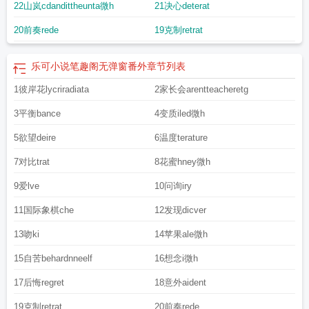
22山岚cdandittheunta微h
21决心deterat
20前奏rede
19克制retrat
乐可小说笔趣阁无弹窗番外
章节列表
1彼岸花lycriradiata
2家长会arentteacheretg
3平衡bance
4变质iled微h
5欲望deire
6温度terature
7对比trat
8花蜜hney微h
9爱lve
10问询iry
11国际象棋che
12发现dicver
13吻ki
14苹果ale微h
15自苦behardnneelf
16想念i微h
17后悔regret
18意外aident
19克制retrat
20前奏rede