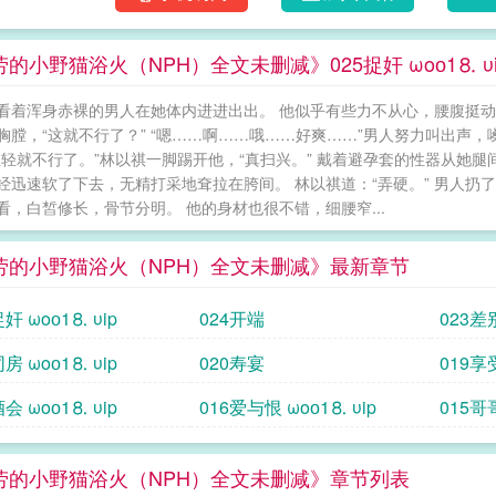
的小野猫浴火（NPH）全文未删减》025捉奸 ωoо1⒏ υi
看着浑身赤裸的男人在她体内进进出出。 他似乎有些力不从心，腰腹挺动
胸膛，“这就不行了？” “嗯……啊……哦……好爽……”男人努力叫出声
轻轻就不行了。”林以祺一脚踢开他，“真扫兴。” 戴着避孕套的性器从她
经迅速软了下去，无精打采地耷拉在胯间。 林以祺道：“弄硬。” 男人扔
看，白皙修长，骨节分明。 他的身材也很不错，细腰窄...
劳的小野猫浴火（NPH）全文未删减》最新章节
捉奸 ωoо1⒏ υip
024开端
023差
同房 ωoо1⒏ υip
020寿宴
019享受
酒会 ωoо1⒏ υip
016爱与恨 ωoо1⒏ υip
015哥
劳的小野猫浴火（NPH）全文未删减》章节列表