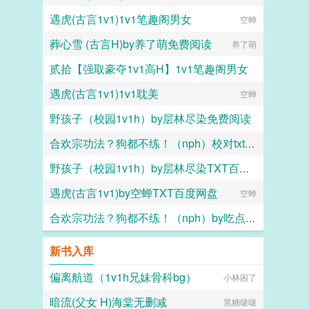
遇虎(古言1v1)1v1笔趣阁男女
空蝉
葬心雪 (古言H)by养了萌免费阅读
养了萌
贰拾【强取豪夺1v1高H】1v1笔趣阁男女
遇虎(古言1v1)1v1耽美
boldness
空蝉
野孩子（校园1v1h）by层林尽染免费阅读
合欢宗功法？狗都不练！（nph）校对txt资源笔趣阁
层林尽染
野孩子（校园1v1h）by层林尽染TXT百度网盘
吃点好的
遇虎(古言1v1)by空蝉TXT百度网盘
层林尽染
空蝉
合欢宗功法？狗都不练！（nph）by吃点好的TXT百度网盘
吃点好的
新书入库
偏离航道（1v1h兄妹骨科bg）
小林困了
暗流(父女 H)海棠无删减
黑糖啵啵