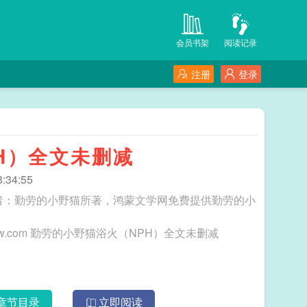
会员书架
阅读记录
注册
登录
H）全文未删减
:34:55
者：勤劳的小野猫所著，鸿蒙文学网免费提供勤劳的小
三秒记住本站：鸿蒙文学网 网址：www.hmwxw.com 勤劳的小野猫浴火（NPH）全文未删减
章节目录
立即阅读