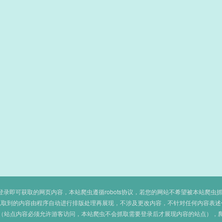
即可获取的网页内容，本站爬虫遵循robots协议，若您的网站不希望被本站爬虫抓取，可
抓取到的内容由程序自动进行排版处理再展现，不涉及更改内容，不针对任何内容表述
（站点内容必须允许游客访问，本站爬虫不会抓取需要登录后才展现内容的站点），