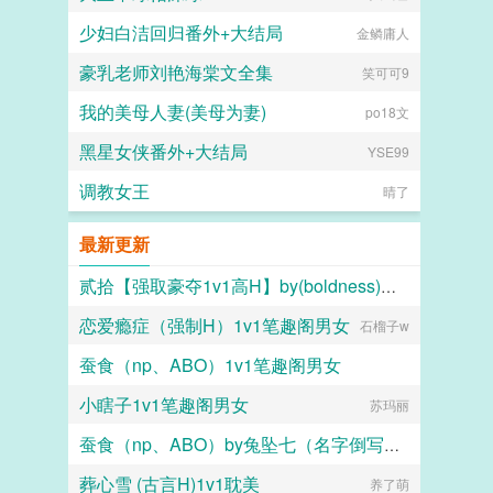
少妇白洁回归番外+大结局
金鳞庸人
豪乳老师刘艳海棠文全集
笑可可9
我的美母人妻(美母为妻)
po18文
黑星女侠番外+大结局
YSE99
调教女王
晴了
最新更新
贰拾【强取豪夺1v1高H】by(boldness)未删减版
恋爱瘾症（强制H）1v1笔趣阁男女
boldness
石榴子w
蚕食（np、ABO）1v1笔趣阁男女
小瞎子1v1笔趣阁男女
兔坠七（名字倒写版）
苏玛丽
蚕食（np、ABO）by兔坠七（名字倒写版）TXT百度网盘
葬心雪 (古言H)1v1耽美
兔坠七（名字倒写版）
养了萌