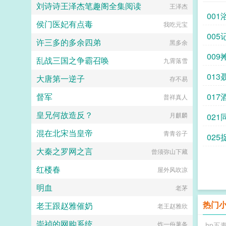
刘诗诗王泽杰笔趣阁全集阅读
王泽杰
总裁大人又一次扑倒的方小鱼不由大
001
叫沐攸阳，你大爷的高冷呢！...
侯门医妃有点毒
我吃元宝
005
许三多的多余四弟
黑多余
更
009
乱战三国之争霸召唤
九霄落雪
013
大唐第一逆子
存不易
督军
017
普祥真人
皇兄何故造反？
月麒麟
021
混在北宋当皇帝
青青谷子
025
大秦之罗网之言
曾须弥山下藏
红楼春
屋外风吹凉
明血
老茅
热门
老王跟赵雅催奶
老王赵雅欣
崇祯的网购系统
炸一份薯条
hp五毒