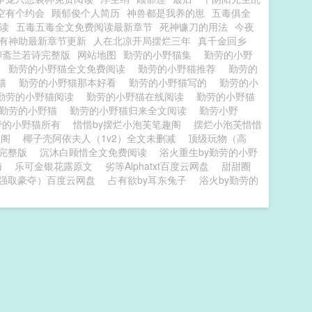
空有个约会
顾郁俊个人简历
神兽都是我养的崽
五毒俱全
读
五毒五毒全文免费阅读最新章节
死神镰刀的用法
今夜
有神助最新章节更新
人在北凉开局摆烂三年
真千金回乡
聊斋兰若诗完整版
网站地图
勤劳的小野猫集
勤劳的小野
源
勤劳的小野猫全文免费阅读
勤劳的小野猫推荐
勤劳的
野猫
勤劳的小野猫那本好看
勤劳的小野猫写的
勤劳的小
勤劳的小野猫阅读
勤劳的小野猫在线阅读
勤劳的小野猫
勤劳的小野猫
勤劳的小野猫归来全文阅读
勤劳小野
劳的小野猫所有
惜惜by摆烂小泡芙笔趣阁
摆烂小泡芙惜惜
趣阁
椰子壳阿依夫人（1v2）全文未删减
顶级玩物（高
完整版
沉沐白顾惜全文免费阅读
浴火重生by勤劳的小野
梅
乐可金银花露原文
劣等Alphatxt百度云网盘
甜甜圈
强取豪夺）百度云网盘
占有欲by耳东兔子
浴火by勤劳的