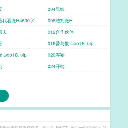
宴
004兄妹
给我看微H4600字
008结扎微H
婚夫
012合作伙伴
哥
016爱与恨 ωoо1⒏ υip
 ωoо1⒏ υip
020寿宴
别
024开端
争宠只想装杯免费阅读
浮生绡
顾郁莲
最后一个阴阳先生乱