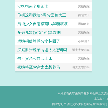
安抚指南全集阅读
黑糖啵啵
你搁这和我装b呢by面包大王
面包大王
清纯少女自慰指南by黑糖啵啵
黑糖啵啵
多做几次(父女1v1)笔趣阁
黑糖啵啵
虞晚桐虞峥嵘by小林困了
小林困了
罗庭胜张晚予by谢太太想养马
谢太太想养马
勾引父亲和自己上床
黑糖啵啵
夜晚将至by谢太太想养马
谢太太想养马
本站所有内容来源于互联网公开且无需登录
本站仅对
同时您可手动提交相关目标站点网址给我们