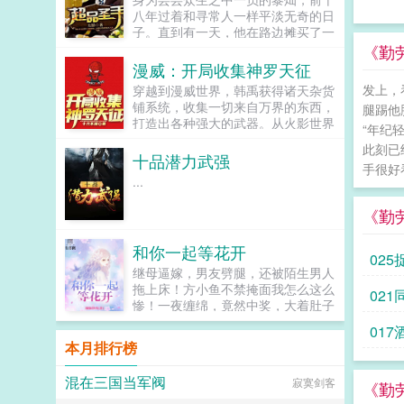
是令人闻风丧胆的腹黑将军？不，他
八年过着和寻常人一样平淡无奇的日
只是众将士眼中的惧内纸老虎。展开
子。直到有一天，他在路边摊买了一
收起...
只小乌龟后从此黎灿的生活开始风生
《勤劳
水起。励志考上医科大学的黎灿，扮
漫威：开局收集神罗天征
猪吃老虎的装叉人生。...
发上，
穿越到漫威世界，韩禹获得诸天杂货
铺系统，收集一切来自万界的东西，
腿踢他
打造出各种强大的武器。从火影世界
“年纪
开始，夺走佩恩的神罗天征。雷神的
此刻已
锤子在我这连打铁的工具都算不上。
十品潜力武强
手很好
钢铁侠斯塔克绿灯戒指？居然有比我
...
方舟反应堆还强的能量源？火拳艾斯
我的烧烧果实居然连排名最后的异火
《勤
都比不过吗，我也要异火！五代火影
纲手这就是牛符咒，这力量加成怕是
和你一起等花开
连佩恩的地爆天星都能轻松捏碎！灭
025
霸我就是死在这，从飞船上跳下去，
继母逼嫁，男友劈腿，还被陌生男人
也不可能去求韩禹给我打造武器！韩
拖上床！方小鱼不禁掩面我怎么这么
021
老板，能不能给我打造一只手套，能
惨！一夜缠绵，竟然中奖，大着肚子
控制无限宝石的那种...
的她又被赶出家门，方小鱼长叹原来
017
没有最惨，只有更惨！谁知时来运
本月排行榜
转，带着包子的方小鱼竟被传说中的
高冷总裁捡回家。从此，上班有人
混在三国当军阀
寂寞剑客
送，下班有人接，包子还有人带，只
《勤
是总裁怎么夜夜要爬她床？这晚，被