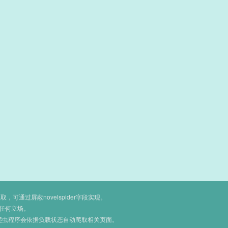
通过屏蔽novelspider字段实现。
任何立场。
爬虫程序会依据负载状态自动爬取相关页面。