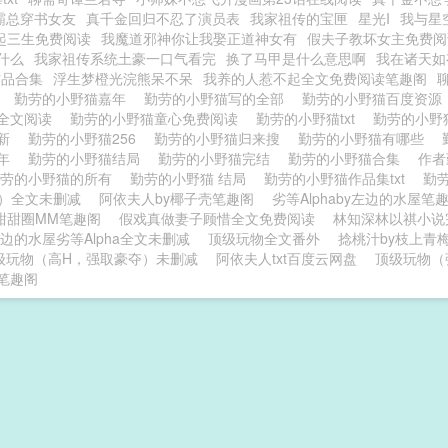
霸总穿书女友
真千金回归不忍了演员表
我家祖传的宝匣
星光I
我与星
起三生免费阅读
我魔道邪神你让我娶正道神女有
假夫子教坏女主免费阅
什么
我家祖传系统土豪一口气看完
换了马甲是什么意思啊
我在诸天如
作品合集
浮生梦橙光浣熊呆不呆
我养的人惹不起全文免费阅读笔趣阁
本
勤劳的小野猫嘉年
勤劳的小野猫写的全部
勤劳的小野猫百度资
全文阅读
勤劳的小野猫童心免费阅读
勤劳的小野猫txt
勤劳的小
最新
勤劳的小野猫256
勤劳的小野猫归来搜
勤劳的小野猫有哪些
嘉年
勤劳的小野猫结局
勤劳的小野猫完结
勤劳的小野猫合集
作者
勤劳的小野猫的所有
勤劳的小野猫 结局
勤劳的小野猫作品集txt
勤
H）全文未删减
阿依夫人by椰子壳笔趣阁
劣等Alphaby左边的水屋笔
y甜甜圈MM笔趣阁
假戏真做妻子顾惜全文免费阅读
林知深林以祺小说
边的水屋劣等Alpha全文未删减
顶级玩物全文番外
捻桃汁by枝上青
级玩物（高H，强取豪夺）未删减
阿依夫人txt百度云网盘
顶级玩物（
笔趣阁