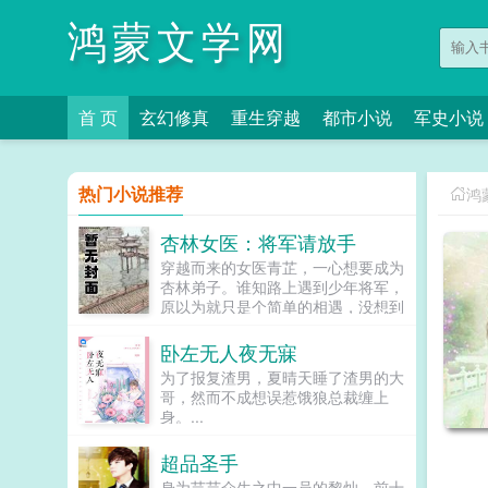
鸿蒙文学网
首 页
玄幻修真
重生穿越
都市小说
军史小说
热门小说推荐
鸿
杏林女医：将军请放手
穿越而来的女医青芷，一心想要成为
杏林弟子。谁知路上遇到少年将军，
原以为就只是个简单的相遇，没想到
却参与了一起抢劫行动，而她也差点
命丧小树林。快把发带还给我。她，
卧左无人夜无寐
怒气冲冲，似恼，似急，似娇嗔。想
为了报复渣男，夏晴天睡了渣男的大
要，自己来取。他，勾起唇角，似
哥，然而不成想误惹饿狼总裁缠上
邪，似魅，似迷恋。她则直接扑了过
身。...
去，手伸向那邪魅男子的胸口处若干
年后，你以为她还是令世人所敬畏的
超品圣手
神医素问？不，她只是众将士眼中的
忧伤青丝带。若干年后，你以为他还
身为芸芸众生之中一员的黎灿，前十