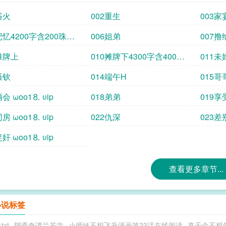
浴火
002重生
003家
记忆4200字含200珠加
006姐弟
007撸
摊牌上
010摊牌下4300字含400珠
011未
加更
聂钦
014端午H
015哥
酒会 ωoо1⒏ υip
018弟弟
019享受
同房 ωoо1⒏ υip
022仇深
023差
捉奸 ωoо1⒏ υip
查看更多章节...
小说标签
txt
聊斋奇谭兰若寺
小师妹不想飞升漫画第23话在线阅读
真千金不想