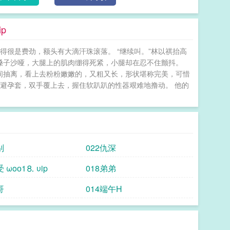
p
得很是费劲，额头有大滴汗珠滚落。 “继续叫。”林以祺抬高
，嗓子沙哑，大腿上的肌肉绷得死紧，小腿却在忍不住颤抖。
腿间抽离，看上去粉粉嫩嫩的，又粗又长，形状堪称完美，可惜
了避孕套，双手覆上去，握住软趴趴的性器艰难地撸动。 他的
别
022仇深
 ωoо1⒏ υip
018弟弟
哥
014端午H