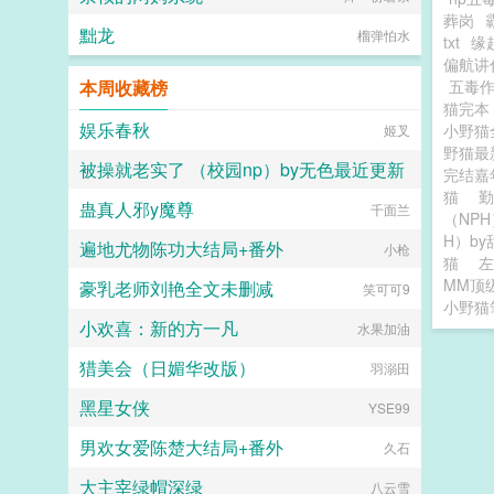
葬岗
黜龙
榴弹怕水
txt
缘
偏航讲
本周收藏榜
五毒
猫完
娱乐春秋
小野猫
姬叉
野猫
被操就老实了 （校园np）by无色最近更新
完结
猫
蛊真人邪y魔尊
千面兰
无色
（NP
H）b
遍地尤物陈功大结局+番外
小枪
猫
左
MM顶
豪乳老师刘艳全文未删减
笑可可9
小野猫
小欢喜：新的方一凡
水果加油
猎美会（日媚华改版）
羽溺田
黑星女侠
YSE99
男欢女爱陈楚大结局+番外
久石
大主宰绿帽深绿
八云雪