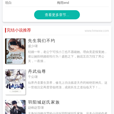
坦白
梅雨end
查看更多章节...
完结小说推荐
www.hmwxw.com
先生我们不约
盛少/著
结婚一年，老公宁可找小三也不愿碰她。理由竟是报复她，
谁让她拒绝婚前性行为！盛怒之下，她花五百万找了男公
关，一夜缠...
丹武仙尊
千尘/著
仙界丹圣重生异界，修无上功法炼逆天丹药铸绝世神兵。这
一世他注定再度登临绝顶，成就长生之道仙临天下！...
羽阳城赵氏家族
赵峰赵雪/著
主角叫赵峰赵雪的小说叫羽阳城赵氏家族，这本小说的作者