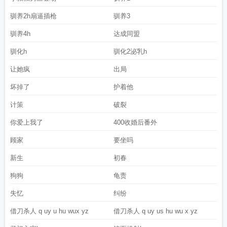
驯养2h扇逼插枪
驯养3
驯养4h
达成同盟
驯化h
驯化2泌乳h
让她疯
出局
坏掉了
护着他
计策
破裂
你爱上我了
400收婚后番外
顾家
要坐吗
新生
初春
狗狗
龟责
失忆
纠纷
借刀杀人 q uy u hu wux yz
借刀杀人 q uy us hu wu x yz