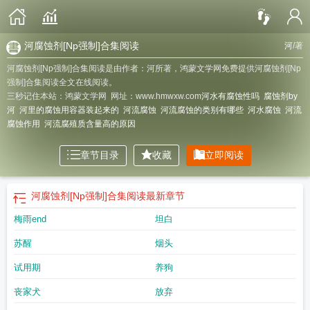
河腐蚀剂[Np强制]合集阅读
河
/著
河腐蚀剂[Np强制]合集阅读是由作者：河所著，鸿蒙文学网免费提供河腐蚀剂[Np
强制]合集阅读全文在线阅读。
三秒记住本站：鸿蒙文学网 网址：www.hmwxw.com
河水有腐蚀性吗
腐蚀剂by
河
河里的腐蚀用容器装起来的
河流腐蚀
河流腐蚀的类别有哪些
河水腐蚀
河流
腐蚀作用
河流腐殖质含量高的原因
章节目录
收藏
立即阅读
河腐蚀剂[Np强制]合集阅读
最新章节
梅雨end
坦白
苏醒
烟头
试用期
养狗
丧家犬
放弃