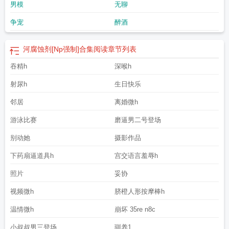
男模
无聊
争宠
醉酒
河腐蚀剂[Np强制]合集阅读
章节列表
吞精h
深喉h
射尿h
生日快乐
邻居
离婚微h
游泳比赛
磨逼男二号登场
别动她
摄影作品
下药扇逼道具h
宫交语言羞辱h
照片
妥协
视频微h
脐橙人形按摩棒h
温情微h
崩坏 35re n8c
小叔叔男三登场
驯养1