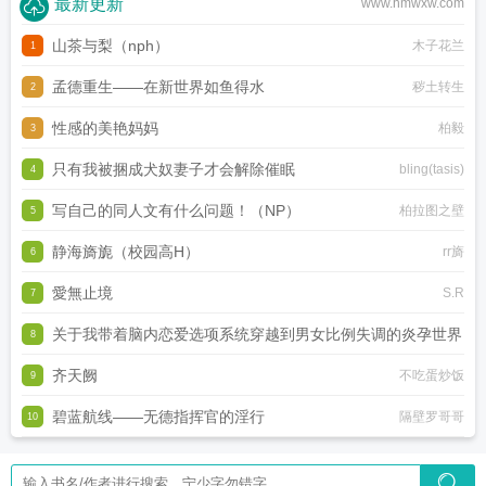
最新更新
www.hmwxw.com
山茶与梨（nph）
木子花兰
1
孟德重生——在新世界如鱼得水
秽土转生
2
性感的美艳妈妈
柏毅
3
只有我被捆成犬奴妻子才会解除催眠
bling(tasis)
4
写自己的同人文有什么问题！（NP）
柏拉图之壁
5
静海旖旎（校园高H）
rr旖
6
愛無止境
S.R
7
关于我带着脑内恋爱选项系统穿越到男女比例失调的炎孕世界
8
齐天阙
黑月何时嚎叫
不吃蛋炒饭
9
碧蓝航线——无德指挥官的淫行
隔壁罗哥哥
10