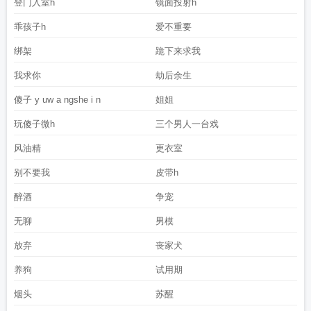
登门入室h
镜面投射h
乖孩子h
爱不重要
绑架
跪下来求我
我求你
劫后余生
傻子 y uw a ngshe i n
姐姐
玩傻子微h
三个男人一台戏
风油精
更衣室
别不要我
皮带h
醉酒
争宠
无聊
男模
放弃
丧家犬
养狗
试用期
烟头
苏醒