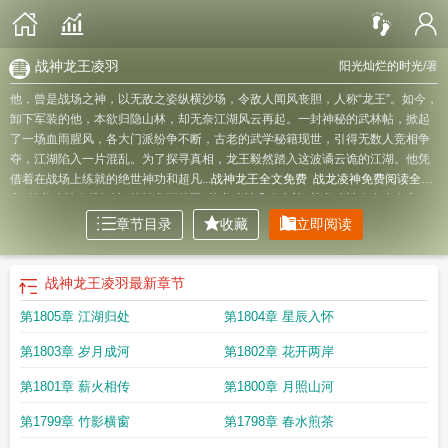
战神龙王凌羽
阳光灿烂的时光
/著
他，曾是战场之神，以无敌之姿纵横沙场，令敌人闻风丧胆，人称“龙王”。如今，
卸下军装的他，本欲归隐山林，却无奈江湖风云再起。一封神秘的武林帖，掀起
了一场血雨腥风，各大门派纷争不断，古老的武学秘籍现世，引得无数人竞相争
夺，江湖陷入一片混乱。为了探寻真相，龙王毅然踏入这波谲云诡的江湖。他凭
借着在战场上练就的绝世神功和超凡...
战神龙王全文免费
战龙凌神免费阅读全
文
战龙凌神在线阅读
战神龙王林羽
战龙凌神几个老婆
战龙凌神有多少女主
角
战神龙王免费
战神龙王免费阅读无弹窗
战神龙凌天的七个绝色是什么
战龙
章节目录
收藏
立即阅读
凌神第340章
战龙凌神等级划分
凌龙战神
战龙凌神免费阅读
战龙凌神女主
战
神龙王凌羽是谁
战神龙王凌羽
最新章节
第1805章 江湖归处
第1804章 星辰入怀
第1803章 岁月成河
第1802章 花开两岸
第1801章 薪火相传
第1800章 月照山河
第1799章 竹影横窗
第1798章 春水煎茶