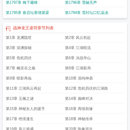
第1797章 梅下藏锋
第1796章 雪融无声
第1795章 春启坛香绕屋梁
第1794章 雪封坛口忆温汤
战神龙王凌羽
章节列表
第1章 龙渊隐世
第2章 风云初起
第3章 深渊探秘
第4章 江湖暗流
第5章 危机四伏
第6章 决战华山
第7章 幽灵谷之殇
第8章 江湖新局
第9章 暗影再临
第10章 混纯神鼎
第11章 江湖风云再起
第12章 危机四伏的江湖路
第13章 玉佩之谜
第14章 巅峰对决
第15章 神秘女人的援手
第16章 再续前缘
第17章 绝境逢生
第18章 神秘传承
第19章 风云诡谲
第20章 险象环生