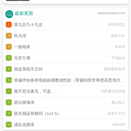
最新更新
www.hmwxw.com
第九百九十九次
伊伐布雷定
1
牝马传
勤务小兵
2
一脉相承
水禾田
3
无意引诱
平淡如水
4
我这系统不正经
棺材里的笑声
5
穿越伊始将异母姐姐调教成性奴（穿越到异世界把高贵强大的
6
女性征服至胯下）
我不想当黄毛，可是……
汨罗渊水乱拍坡
dark
7
碧云锁魂录
鬼山渔人
8
医生我还有救吗（1v1 h）
洛洛不大方
9
迷乱光阴录
kill4300
10