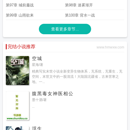
第97章 城前鏖战
第98章 迷雾渐开
第99章 山雨欲来
第100章 背水一战
查看更多章节...
完结小说推荐
www.hmwxw.com
空城
星海/著
精典写实末世小说全新变异生物体系，无系统，无重生，无
空间，末世文中的一股清流！大陆国北疆省，古来苦寒之
地。一...
腹黑毒女神医相公
墨十泗/著
...
浮生