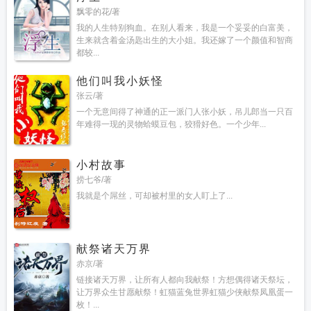
飘零的花/著
我的人生特别狗血。在别人看来，我是一个妥妥的白富美，
生来就含着金汤匙出生的大小姐。我还嫁了一个颜值和智商
都较...
他们叫我小妖怪
张云/著
一个无意间得了神通的正一派门人张小妖，吊儿郎当一只百
年难得一现的灵物蛤蟆豆包，狡猾好色。一个少年...
小村故事
捞七爷/著
我就是个屌丝，可却被村里的女人盯上了...
献祭诸天万界
赤京/著
链接诸天万界，让所有人都向我献祭！方想偶得诸天祭坛，
让万界众生甘愿献祭！虹猫蓝兔世界虹猫少侠献祭凤凰蛋一
枚！...