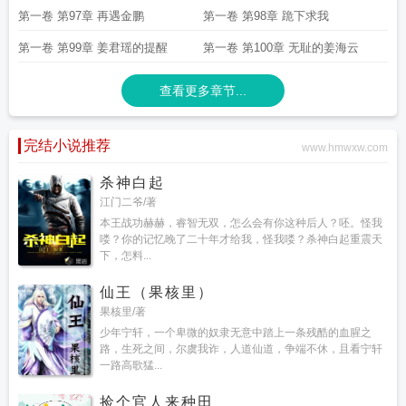
第一卷 第97章 再遇金鹏
第一卷 第98章 跪下求我
第一卷 第99章 姜君瑶的提醒
第一卷 第100章 无耻的姜海云
查看更多章节...
完结小说推荐
www.hmwxw.com
杀神白起
江门二爷/著
本王战功赫赫，睿智无双，怎么会有你这种后人？呸。怪我
喽？你的记忆晚了二十年才给我，怪我喽？杀神白起重震天
下，怎料...
仙王（果核里）
果核里/著
少年宁轩，一个卑微的奴隶无意中踏上一条残酷的血腥之
路，生死之间，尔虞我诈，人道仙道，争端不休，且看宁轩
一路高歌猛...
捡个官人来种田