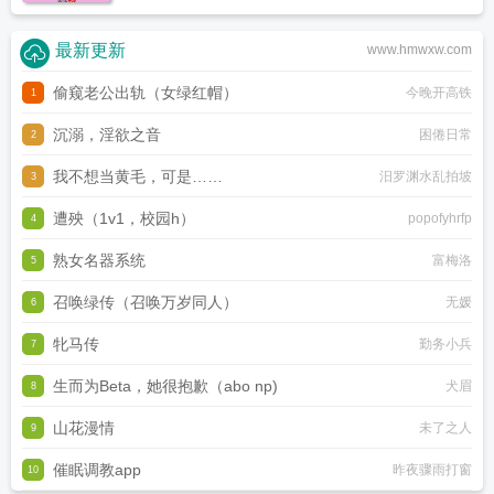
最新更新
www.hmwxw.com
偷窥老公出轨（女绿红帽）
今晚开高铁
1
沉溺，淫欲之音
困倦日常
2
我不想当黄毛，可是……
汨罗渊水乱拍坡
3
遭殃（1v1，校园h）
popofyhrfp
4
熟女名器系统
富梅洛
5
召唤绿传（召唤万岁同人）
无媛
6
牝马传
勤务小兵
7
生而为Beta，她很抱歉（abo np)
犬眉
8
山花漫情
未了之人
9
催眠调教app
昨夜骤雨打窗
10