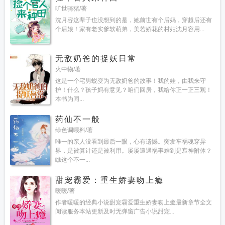
旷世骑猪/著
沈月容这辈子也没想到的是，她前世有个后妈，穿越后还有
个后娘！家有老实爹软萌弟，美若娇花的村姑沈月容用...
无敌奶爸的捉妖日常
火中物/著
这是一个宅男蜕变为无敌奶爸的故事！我的娃，由我来守
护！什么？孩子妈有意见？咱们回房，我给你正一正三观！
本书为同...
药仙不一般
绿色调喂料/著
唯一的亲人没看到最后一眼，心有遗憾。突发车祸魂穿异
界，是被算计还是被利用。屡屡遭遇祸事难到是衰神附体？
瞧这个不一...
甜宠霸爱：重生娇妻吻上瘾
暖暖/著
作者暖暖的经典小说甜宠霸爱重生娇妻吻上瘾最新章节全文
阅读服务本站更新及时无弹窗广告小说甜宠...