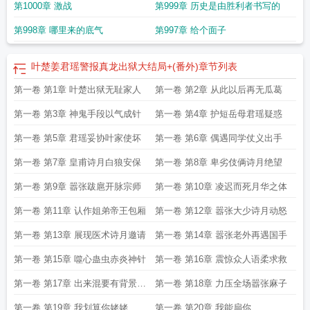
第1000章 激战
第999章 历史是由胜利者书写的
第998章 哪里来的底气
第997章 给个面子
叶楚姜君瑶警报真龙出狱大结局+(番外)
章节列表
第一卷 第1章 叶楚出狱无耻家人
第一卷 第2章 从此以后再无瓜葛
第一卷 第3章 神鬼手段以气成针
第一卷 第4章 护短岳母君瑶疑惑
第一卷 第5章 君瑶妥协叶家使坏
第一卷 第6章 偶遇同学仗义出手
第一卷 第7章 皇甫诗月白狼安保
第一卷 第8章 卑劣伎俩诗月绝望
第一卷 第9章 嚣张跋扈开脉宗师
第一卷 第10章 凌迟而死月华之体
第一卷 第11章 认作姐弟帝王包厢
第一卷 第12章 嚣张大少诗月动怒
第一卷 第13章 展现医术诗月邀请
第一卷 第14章 嚣张老外再遇国手
第一卷 第15章 噬心蛊虫赤炎神针
第一卷 第16章 震惊众人语柔求救
第一卷 第17章 出来混要有背景势
第一卷 第18章 力压全场嚣张麻子
力
第一卷 第19章 我划算你姥姥
第一卷 第20章 我能扇你