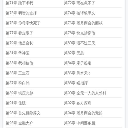
第71章 跪下求我
第72章 现在救不了
第73章 明智的选择
第74章 破译银甲文
第75章 你母亲快死了
第76章 麓月商会的面试
第77章 看走眼了
第78章 快点拆穿他
第79章 他是会长
第80章 活不过三天
第81章 华神医
第82章 无恙
第83章 我相信他
第84章 亲子鉴定
第85章 三生石
第86章 风水天才
第87章 季白鸽
第88章 瞎指挥
第89章 镇压龙脉
第90章 空无一人的东郊村
第91章 住院
第92章 各方探病
第93章 首先排除苏文
第94章 麓月商会的竞拍
第95章 金融大户
第96章 中间那条腿