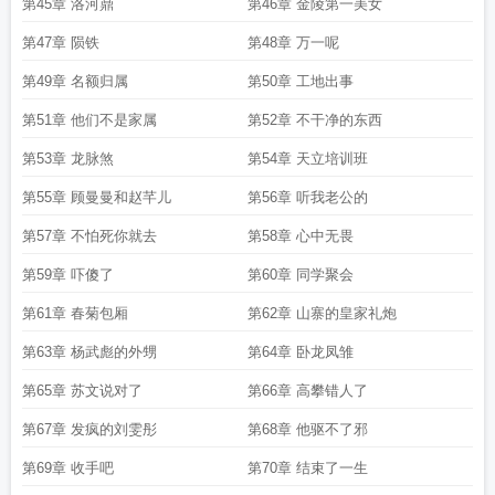
第45章 洛河鼎
第46章 金陵第一美女
第47章 陨铁
第48章 万一呢
第49章 名额归属
第50章 工地出事
第51章 他们不是家属
第52章 不干净的东西
第53章 龙脉煞
第54章 天立培训班
第55章 顾曼曼和赵芊儿
第56章 听我老公的
第57章 不怕死你就去
第58章 心中无畏
第59章 吓傻了
第60章 同学聚会
第61章 春菊包厢
第62章 山寨的皇家礼炮
第63章 杨武彪的外甥
第64章 卧龙凤雏
第65章 苏文说对了
第66章 高攀错人了
第67章 发疯的刘雯彤
第68章 他驱不了邪
第69章 收手吧
第70章 结束了一生