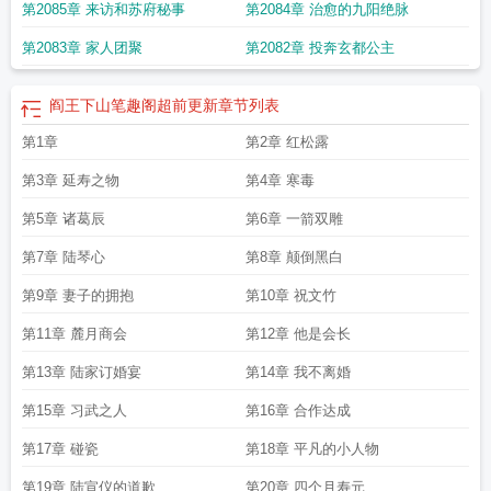
第2085章 来访和苏府秘事
第2084章 治愈的九阳绝脉
第2083章 家人团聚
第2082章 投奔玄都公主
阎王下山笔趣阁超前更新
章节列表
第1章
第2章 红松露
第3章 延寿之物
第4章 寒毒
第5章 诸葛辰
第6章 一箭双雕
第7章 陆琴心
第8章 颠倒黑白
第9章 妻子的拥抱
第10章 祝文竹
第11章 麓月商会
第12章 他是会长
第13章 陆家订婚宴
第14章 我不离婚
第15章 习武之人
第16章 合作达成
第17章 碰瓷
第18章 平凡的小人物
第19章 陆宣仪的道歉
第20章 四个月寿元