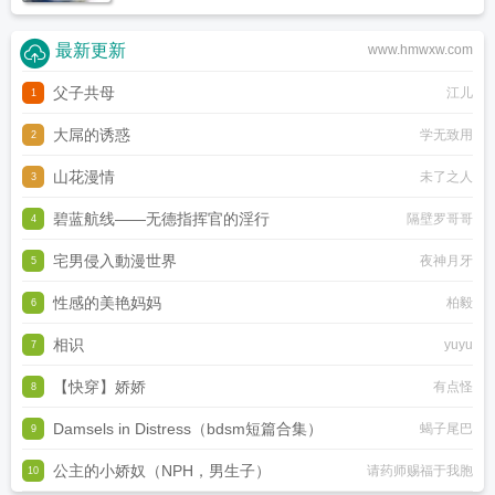
最新更新
www.hmwxw.com
父子共母
江儿
1
大屌的诱惑
学无致用
2
山花漫情
未了之人
3
碧蓝航线——无德指挥官的淫行
隔壁罗哥哥
4
宅男侵入動漫世界
夜神月牙
5
性感的美艳妈妈
柏毅
6
相识
yuyu
7
【快穿】娇娇
有点怪
8
Damsels in Distress（bdsm短篇合集）
蝎子尾巴
9
公主的小娇奴（NPH，男生子）
请药师赐福于我胞
10