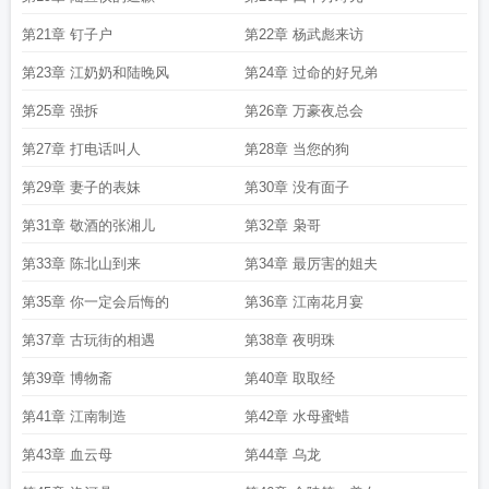
第21章 钉子户
第22章 杨武彪来访
第23章 江奶奶和陆晚风
第24章 过命的好兄弟
第25章 强拆
第26章 万豪夜总会
第27章 打电话叫人
第28章 当您的狗
第29章 妻子的表妹
第30章 没有面子
第31章 敬酒的张湘儿
第32章 枭哥
第33章 陈北山到来
第34章 最厉害的姐夫
第35章 你一定会后悔的
第36章 江南花月宴
第37章 古玩街的相遇
第38章 夜明珠
第39章 博物斋
第40章 取取经
第41章 江南制造
第42章 水母蜜蜡
第43章 血云母
第44章 乌龙