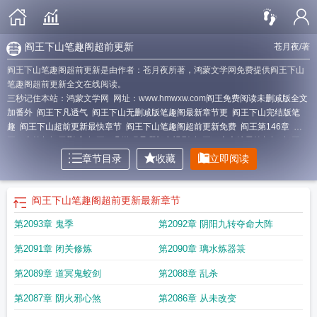
阎王下山笔趣阁超前更新
苍月夜
/著
阎王下山笔趣阁超前更新是由作者：苍月夜所著，鸿蒙文学网免费提供阎王下山
笔趣阁超前更新全文在线阅读。
三秒记住本站：鸿蒙文学网 网址：www.hmwxw.com
阎王免费阅读未删减版全文
加番外
阎王下凡透气
阎王下山无删减版笔趣阁最新章节更
阎王下山完结版笔
趣
阎王下山超前更新最快章节
阎王下山笔趣阁超前更新免费
阎王第146章
阎
王下山笔趣阁无删减
阎王下凡游玩是哪部电视剧
阎王下山大结局笔趣阁
阎王下
凡游玩
阎王下山最新章节无删减资源
阎王下山笔趣阁免费阅读
阎王93
阎王下
章节目录
收藏
立即阅读
山笔趣阁最新章节阅读
阎王阅读
阎王 47
阎王256
阎王下山6000章免费阅读全
文
阎王下山会员免费
阎王下山全文免费笔趣阁
阎王第47章
阎王下山最新超前
章节更新提醒
阎王第64章
阎王全文免费阅读无删减
阎王下山最新超前章节更
阎王下山笔趣阁超前更新
最新章节
新
阎王下山完结版笔趣阁
阎王下凡叫什么电视
阎王下山完整版笔趣阁
阎王全
第2093章 鬼季
第2092章 阴阳九转夺命大阵
文
阎王下山笔趣阁4610
阎王下山无删减全文阅读笔趣阁无弹
阎王第27章未删
减
阎王第57章未删减版
阎王93章
第2091章 闭关修炼
第2090章 璃水炼器箓
第2089章 道冥鬼蛟剑
第2088章 乱杀
第2087章 阴火邪心煞
第2086章 从未改变