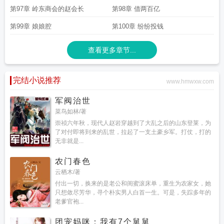
第97章 岭东商会的赵会长
第98章 借两百亿
第99章 娘娘腔
第100章 纷纷投钱
查看更多章节...
完结小说推荐
www.hmwxw.com
军阀治世
菜鸟如林/著
崇祯六年秋，现代人赵岩穿越到了大乱之后的山东登莱，为
了对付即将到来的乱世，拉起了一支土豪乡军。打仗，打的
无非就是...
农门春色
云栖木/著
付出一切，换来的是老公和闺蜜滚床单，重生为农家女，她
只想敛尽芳华，寻个朴实男人白首一生。可是，失踪多年的
老爹官袍...
团宠妈咪：我有7个舅舅