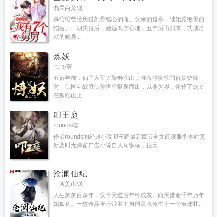
翡翠白菜/著
慕绾绾曾经历过刻骨铭心的痛。父亲的追杀，继姐跟继母的
陷害。一朝失身后，她远离伤心地，五年后再归来，功成名
就的她身...
炼妖
虫虫/著
五百年前，仙国大军齐聚狮驼山，准备将狮驼国群妖铲除
时，佛国斗战胜佛孙悟空挺身而出，以身为界，化作了屹立
在狮驼山上...
叩王庭
rounds/著
作者rounds的经典小说叩王庭最新章节全文阅读服务本站更
新及时无弹窗广告小说自人间纵横，往天...
沧澜仙纪
三两姜山/著
人生匆匆百多年，安于天道百年终成灰。向天借命千年万年
始如初。一枚奇异玉环带着主角的灵魂转生于一个波澜壮...