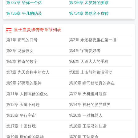
第737章 给你一个亿
第736章 孟笑姝的要求
第735章 平凡的伪装
第734章 果然名不虚传
量子血灵珠传奇
章节列表
第1章 霸气的口号
第2章 永远都要坐在第一排
第3章 龙薇侠女
第4章 宇宙爱好者
第5章 神奇的数字
第6章 天道大人的手稿
第7章 先天命数中的女人
第8章 上市前的路演活动
第9章 祁璐瑶的眼神
第10章 瞬间移动真的存在
第11章 大德高僧的点化
第12章 天机也可泄露
第13章 天道不可违
第14章 神秘的灵异世界
第15章 平行宇宙
第16章 一对机器人
第17章 非常好玩
第18章 王昭君的佳话
第19章 唐伯虎的浩劫
第20章 下达指令