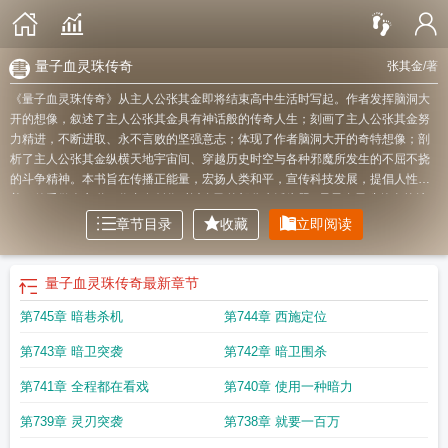
量子血灵珠传奇
张其金
/著
《量子血灵珠传奇》从主人公张其金即将结束高中生活时写起。作者发挥脑洞大
开的想像，叙述了主人公张其金具有神话般的传奇人生；刻画了主人公张其金努
力精进，不断进取、永不言败的坚强意志；体现了作者脑洞大开的奇特想像；剖
析了主人公张其金纵横天地宇宙间、穿越历史时空与各种邪魔所发生的不屈不挠
的斗争精神。本书旨在传播正能量，宏扬人类和平，宣传科技发展，提倡人性本
善，传受做人之道。作者在创作时以自己的部分生活为题...
量子血灵珠传奇的结
局
量子血灵珠传奇电影简介
量子血灵珠传奇张其金
量子珠作用
血量子
血量子
章节目录
收藏
立即阅读
剧情
量子血灵珠传奇 张其金
量子血灵珠传奇最新章节目录更新
量子血疗法
量
子血灵珠传奇的精彩片段
量子血灵珠传奇
最新章节
第745章 暗巷杀机
第744章 西施定位
第743章 暗卫突袭
第742章 暗卫围杀
第741章 全程都在看戏
第740章 使用一种暗力
第739章 灵刃突袭
第738章 就要一百万