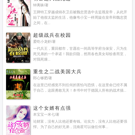
钟离昧/著
王牌特工穿越成锦衣卫后被魏忠贤选中去监视皇帝，从此开
始了他假太监的生活，他像韦小宝一样周旋在皇帝和魏忠贤
之间，在...
超级战兵在校园
爱吃小龙虾/著
一代兵王，重回都市，甘愿在一间高等学府当保安，只为生
死兄弟的一个承诺！我欲归隐，然而各色美女却纷沓而至，
对我死缠...
重生之二战美国大兵
郎心够肥/著
在这里已经感觉不到任何的害怕与恐惧，在这里命已经不属
于自己，这跟勇敢无关！本书中对于德国人所有的战术描...
这个女婿有点强
本宝宝一米七/著
论财富，没有人比他还要有钱。论实力，没有人比他还要强
悍。为了自己的好兄弟，沈南星可以做任何事...