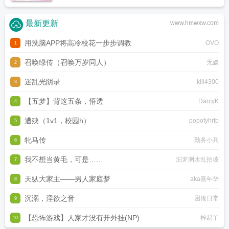
最新更新
www.hmwxw.com
用洗脑APP将高冷校花一步步调教
OVO
1
召唤绿传（召唤万岁同人）
无媛
2
迷乱光阴录
kill4300
3
【五梦】背这五条，悟透
DarcyK
4
遭殃（1v1，校园h）
popofyhrfp
5
牝马传
勤务小兵
6
我不想当黄毛，可是……
汨罗渊水乱拍坡
7
天纵大家主——男人家庭梦
aka嘉年华
8
沉溺，淫欲之音
困倦日常
9
【恐怖游戏】人家才没有开外挂(NP)
梓易丫
10