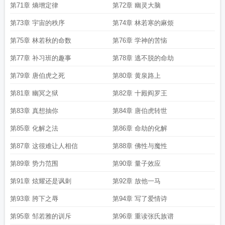
第71章 熵增定律
第72章 幽灵大脑
第73章 宇宙的秩序
第74章 林若寒的麻烦
第75章 林若秋的命数
第76章 学神的苦恼
第77章 补习班的趣事
第78章 逃不脱的命劫
第79章 唐伯虎之死
第80章 黄泉路上
第81章 幽冥之狱
第82章 十殿阎罗王
第83章 真想抽你
第84章 唐伯虎转世
第85章 化解之法
第86章 命劫的化解
第87章 这很难让人相信
第88章 佛性与魔性
第89章 势力范围
第90章 量子效应
第91章 炫耀还是讽刺
第92章 放他一马
第93章 胯下之辱
第94章 写了爱情诗
第95章 邹若雅的训斥
第96章 重读张氏族谱