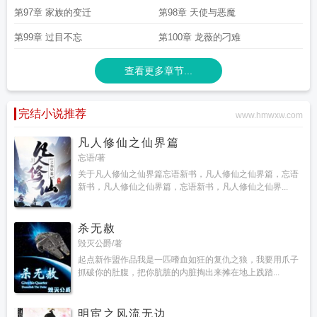
第97章 家族的变迁
第98章 天使与恶魔
第99章 过目不忘
第100章 龙薇的刁难
查看更多章节...
完结小说推荐
www.hmwxw.com
凡人修仙之仙界篇
忘语/著
关于凡人修仙之仙界篇忘语新书，凡人修仙之仙界篇，忘语
新书，凡人修仙之仙界篇，忘语新书，凡人修仙之仙界...
杀无赦
毁灭公爵/著
起点新作盟作品我是一匹嗜血如狂的复仇之狼，我要用爪子
抓破你的肚腹，把你肮脏的内脏掏出来摊在地上践踏...
明宦之风流无边