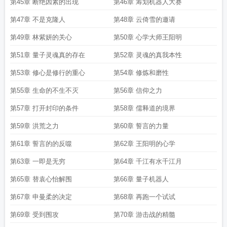
第45章 断绝因素的出现
第46章 筹划机器人大赛
第47章 不是克隆人
第48章 云倚雪的邀请
第49章 林紫妍的关心
第50章 心学大师王阳明
第51章 量子灵魂真的存在
第52章 灵魂的真我本性
第53章 修心是修行的重心
第54章 修炼和磨性
第55章 生命的不生不灭
第56章 信仰之力
第57章 打开封印的条件
第58章 儒释道的境界
第59章 洪荒之力
第60章 誓言的力量
第61章 誓言的的反噬
第62章 王阳明的心学
第63章 一即是无穷
第64章 千江有水千江月
第65章 替袁心怡解围
第66章 量子机器人
第67章 申曼柔的决定
第68章 再跑一个试试
第69章 受到围攻
第70章 游击战的精髓