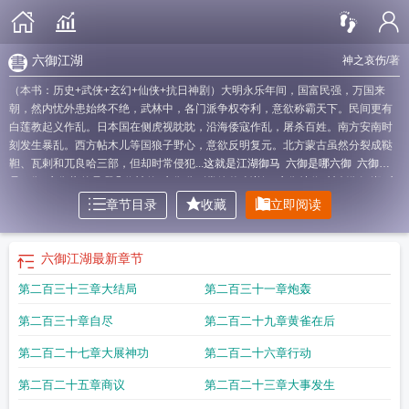
六御江湖
神之哀伤
/著
（本书：历史+武侠+玄幻+仙侠+抗日神剧）大明永乐年间，国富民强，万国来
朝，然内忧外患始终不绝，武林中，各门派争权夺利，意欲称霸天下。民间更有
白莲教起义作乱。日本国在侧虎视眈眈，沿海倭寇作乱，屠杀百姓。南方安南时
刻发生暴乱。西方帖木儿等国狼子野心，意欲反明复元。北方蒙古虽然分裂成鞑
靼、瓦剌和兀良哈三部，但却时常侵犯...
这就是江湖御马
六御是哪六御
六御还
是四御
六御指的是哪几位神仙
六御分别掌管什么详细
六御地位
神剑御江湖
六
御四御
六御是什么意思
御剑江湖攻略
六御分别管什么
六御百科
六御职责
血
章节目录
收藏
立即阅读
御江湖免费观看
六御
江湖御侠客
爆炒江湖 御前
江湖悠悠侠道第六关
江湖六
女侠
六御大帝分别掌管什么
六御有女主吗
六御的简介
江湖六兄弟
这就是江湖
御马4
这就是江湖御
六御txt
这就是江湖御马7
六御剑阵容
江湖六凤免费阅
六御江湖
最新章节
读
六御江湖txt
六御江湖百度百科
这就是江湖御马3
这就是江湖御马8
六御起
第二百三十三章大结局
第二百三十一章炮轰
点
龙御江湖升级版
这就是江湖御马5
六御和四御
六御是哪六个
六御与四御
放
置江湖御龙
六御图片
六御分别掌管什么
六御有没有女主
六御彼此都认识吗
这
第二百三十章自尽
第二百二十九章黄雀在后
就是江湖破御
江湖之不良人六
放置江湖第六章
六御都是谁
六御为什么变成四
御
这就是江湖御敌
放置江湖六转
这就是江湖御马1
六御百度百科
六御是谁
御
第二百二十七章大展神功
第二百二十六章行动
江湖什么意思
六御是指什么
爆炒江湖御前
血御江湖
江湖六凤下册
一剑御江
湖
六御全集
六御的御是什么意思
权御江湖
放置江湖第六关
江湖不良人第六
第二百二十五章商议
第二百二十三章大事发生
季
六御怎么样
这就是江湖 御马
我来自江湖御气
六御指的是什么
六御的职