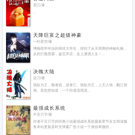
宋江/著
...
天降巨富之超级神豪
一叶星空/著
博物馆学毕业的屌丝大学生，得到了从天而降的神秘礼物，
从此打脸恶霸，鉴宝开店，走上潇洒人生！...
决魄大陆
凉刀/著
我欲为王，顺者猖，逆者亡。我欲为王，上天入地，翻江倒
海。若您想知道，一个街道流氓混...
最强成长系统
不言只字/著
作者不言只字的经典小说最强成长系统最新章节全文阅读服
务本站更新及时无弹窗广告小说一个身份卑微的...