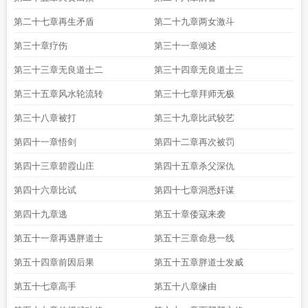
第二十七章再生矛盾
第二十九章两女激斗
第三十章疗伤
第三十一章倾述
第三十三章无良道士二
第三十四章无良道士三
第三十五章风水轮流转
第三十七章拜师无极
第三十八章被打
第三十九章比武较艺
第四十一章悟剑
第四十二章再次被罚
第四十三章碧霞山庄
第四十五章杀父深仇
第四十六章比试
第四十七章洞悉奸谋
第四十九章逃
第五十章倭寇来袭
第五十一章再遇胖道士
第五十三章命悬一线
第五十四章前因后果
第五十五章胖道士发威
第五十七章高手
第五十八章缘由