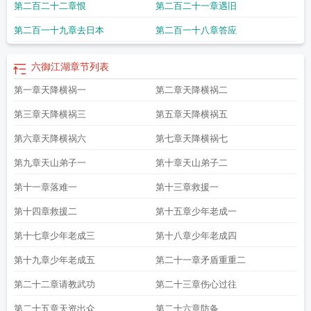
第二百二十二章恨
第二百二十一章遇旧
责
六御讲的是什么
这就是江湖 破御
血狱江湖
六御谁最厉害
江湖悠悠第六
关
放置江湖第六
六御好看吗
六御by
画江湖之不良人第六季
六御江湖 神之哀
第二百一十九章去日本
第二百一十八章答应
伤
六御全称
六御的徒弟是谁
六御江湖
章节列表
第一章天降横祸一
第二章天降横祸二
第三章天降横祸三
第五章天降横祸五
第六章天降横祸六
第七章天降横祸七
第九章天山弟子一
第十章天山弟子二
第十一章落难一
第十三章救援一
第十四章救援二
第十五章少年老成一
第十七章少年老成三
第十八章少年老成四
第十九章少年老成五
第二十一章矛盾重重二
第二十二章请教武功
第二十三章伤心过往
第二十五章天资出众
第二十六章防备