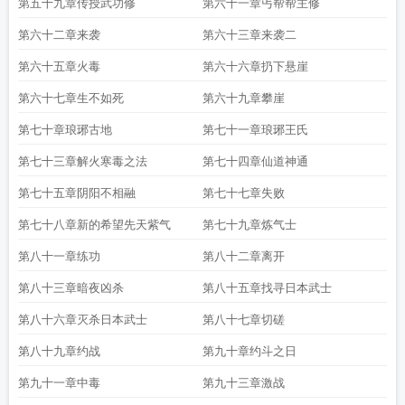
第五十九章传授武功修
第六十一章丐帮帮主修
第六十二章来袭
第六十三章来袭二
第六十五章火毒
第六十六章扔下悬崖
第六十七章生不如死
第六十九章攀崖
第七十章琅琊古地
第七十一章琅琊王氏
第七十三章解火寒毒之法
第七十四章仙道神通
第七十五章阴阳不相融
第七十七章失败
第七十八章新的希望先天紫气
第七十九章炼气士
第八十一章练功
第八十二章离开
第八十三章暗夜凶杀
第八十五章找寻日本武士
第八十六章灭杀日本武士
第八十七章切磋
第八十九章约战
第九十章约斗之日
第九十一章中毒
第九十三章激战