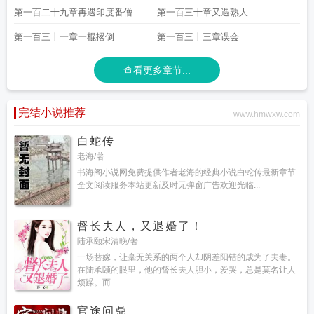
第一百二十九章再遇印度番僧
第一百三十章又遇熟人
第一百三十一章一棍撂倒
第一百三十三章误会
查看更多章节...
完结小说推荐
www.hmwxw.com
白蛇传
老海/著
书海阁小说网免费提供作者老海的经典小说白蛇传最新章节
全文阅读服务本站更新及时无弹窗广告欢迎光临...
督长夫人，又退婚了！
陆承颐宋清晚/著
一场替嫁，让毫无关系的两个人却阴差阳错的成为了夫妻。
在陆承颐的眼里，他的督长夫人胆小，爱哭，总是莫名让人
烦躁。而...
官途问鼎