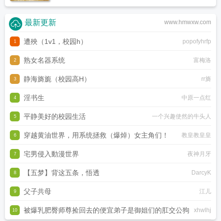
最新更新
www.hmwxw.com
遭殃（1v1，校园h）
popofyhrfp
1
熟女名器系统
富梅洛
2
静海旖旎（校园高H）
rr旖
3
淫书生
中原一点红
4
平静美好的校园生活
一个兴趣使然的牛头人
5
穿越黄油世界，用系统拯救（爆焯）女主角们！
教皇教皇皇
6
宅男侵入動漫世界
夜神月牙
7
【五梦】背这五条，悟透
DarcyK
8
父子共母
江儿
9
被爆乳肥臀师尊捡回去的便宜弟子是御姐们的肛交公狗
xhwlhj
10