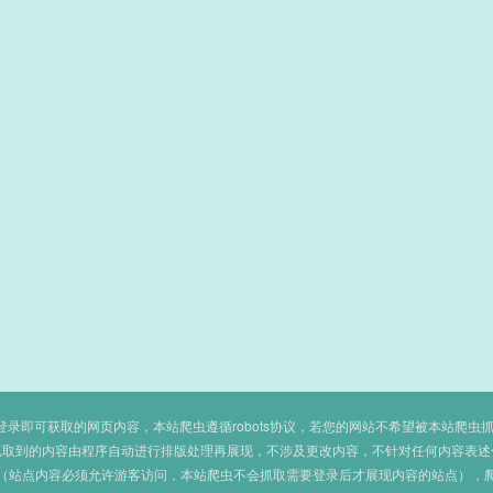
即可获取的网页内容，本站爬虫遵循robots协议，若您的网站不希望被本站爬虫抓取，可
抓取到的内容由程序自动进行排版处理再展现，不涉及更改内容，不针对任何内容表述
（站点内容必须允许游客访问，本站爬虫不会抓取需要登录后才展现内容的站点），