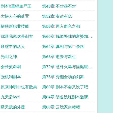
章 副本b重锤血尸王
第48章 不对很不对
章 大快人心的处置
第52章 友谊有亿
章 解锁新职业技能
第56章 再入血色之都
章 你跟我说这是刺客
第60章 钱能补拙的富婆加更
求追读
章 废墟中的活人
第64章 真相与第二条路
章 光明之神
第68章 逝去与新生
章 会长救命啊
第72章 意外火爆与怪诞锻造
师
章 强机制副本
第76章 秀翻全场的剑舞
章 原来神明中也有败类
第80章 副本不会又没了吧
 九天后lv25
第84章 装备洗练副本邀请
章 级天赋的外援
第88章 云玩家余猪猪