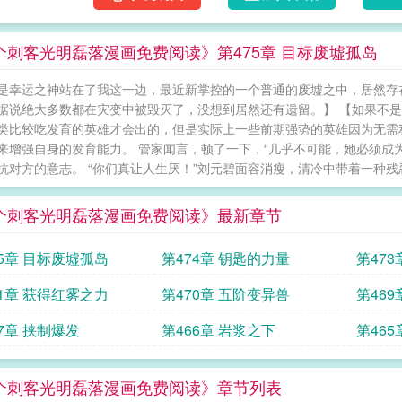
个刺客光明磊落漫画免费阅读》第475章 目标废墟孤岛
是幸运之神站在了我这一边，最近新掌控的一个普通的废墟之中，居然存在
据说绝大多数都在灾变中被毁灭了，没想到居然还有遗留。】 【如果不是
类比较吃发育的英雄才会出的，但是实际上一些前期强势的英雄因为无需
来增强自身的发育能力。 管家闻言，顿了一下，“几乎不可能，她必须成
抗对方的意志。 “你们真让人生厌！”刘元碧面容消瘦，清冷中带着一种残
个刺客光明磊落漫画免费阅读》最新章节
75章 目标废墟孤岛
第474章 钥匙的力量
第473
71章 获得红雾之力
第470章 五阶变异兽
第46
67章 挟制爆发
第466章 岩浆之下
第46
个刺客光明磊落漫画免费阅读》章节列表