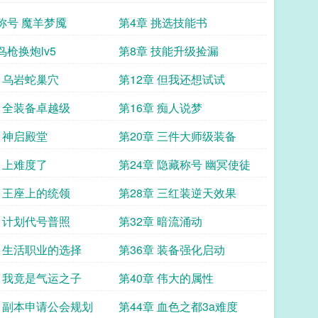
 称号 魔羊梦魇
第4章 挑选技能书
鸟枪换炮lv5
第8章 技能升级捡漏
章 乌岩蛇巢穴
第12章 但我还想试试
章 全装备卓越级
第16章 痴人说梦
章 神启殿堂
第20章 三件大师级装备
章 上难度了
第24章 隐藏称号 幽冥使徒
章 王座上的统领
第28章 三红装逆天效果
章 计划代号普照
第32章 暗流涌动
章 生活职业的选择
第36章 装备强化启动
章 我竟是气运之子
第40章 伟大的属性
章 副本申请公会规划
第44章 血色之都3a难度