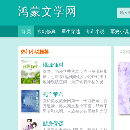
鸿蒙文学网
首 页
玄幻修真
重生穿越
都市小说
军史小说
热门小说推荐
鸿
桃源仙村
秦野，为还学费贷款，毕业后疯狂加
班，心脏衰竭辞职回乡，钓虾钓出土
地神残破空间，为了恢复干枯的灵
泉，秦野在山里寻找奇珍异宝移植空
间，利用灵泉种田养鱼，遛鹅逗猴，
死亡帝君
骑蛟龙，宠小妹，采菊篱笆下，悠然
玄幻类收藏全网第一，千万收藏，百
看夕阳...
万追读，爆火爽文整个宇宙，只剩下
黑暗和光明。人族被夹在黑暗和光明
之间，成为万族的奴隶和口粮。人族
的英杰前仆后继，为了信仰和自由，
贴身保镖
洒血于九天之上，埋骨于九幽之下。
本是最出色的特战队员，带着队友执