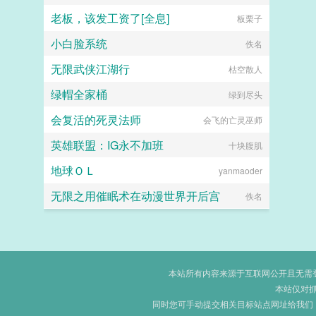
老板，该发工资了[全息]
板栗子
小白脸系统
佚名
无限武侠江湖行
枯空散人
绿帽全家桶
绿到尽头
会复活的死灵法师
会飞的亡灵巫师
英雄联盟：IG永不加班
十块腹肌
地球ＯＬ
yanmaoder
无限之用催眠术在动漫世界开后宫
佚名
本站所有内容来源于互联网公开且无需登录
本站仅对
同时您可手动提交相关目标站点网址给我们