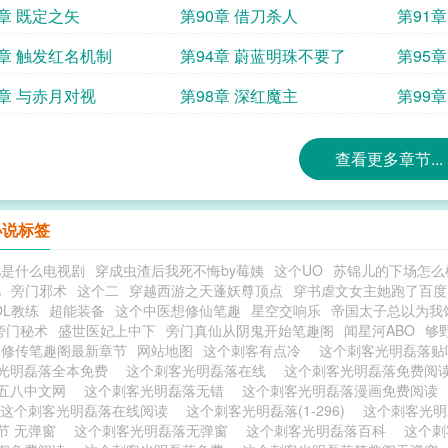
9章 既定之矢
第90章 借刀杀人
第91
3章 触发红名机制
第94章 蔚蓝明珠不要了
第95
7章 与赤月对视
第98章 深红魔主
第99
查看更多章节...
小说标签
儿是什么电视剧
穿成虫渣后我死不悔by莓姨
这个UO
苏锦儿的下场怎么
儿
旁门邪术
这个二
穿越西游之天蓬妖尊顶点
穿书虐文女主她跑了百度
OL教练
超能装备
这个中医想修仙笔趣
星空交响乐
帝国太子总以为我
旁门秘术
盛世医妃上中下
旁门真仙从阴鬼开始笔趣阁
闻星河ABO
够
邪修传笔趣阁最新章节
网站地图
这个刺客有点冷
这个刺客光明磊落
光明磊落全本免费
这个刺客光明磊落在线
这个刺客光明磊落免费阅
五八中文网
这个刺客光明磊落无错
这个刺客光明磊落漫画免费阅读
这个刺客光明磊落在线阅读
这个刺客光明磊落(1-296)
这个刺客光
节 无弹窗
这个刺客光明磊落无弹窗
这个刺客光明磊落百科
这个刺