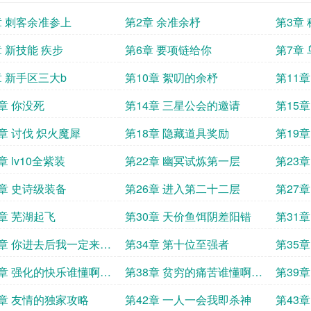
章 刺客余准参上
第2章 余准余杼
第3章
章 新技能 疾步
第6章 要项链给你
第7章 
章 新手区三大b
第10章 絮叨的余杼
第11
3章 你没死
第14章 三星公会的邀请
第15
7章 讨伐 炽火魔犀
第18章 隐藏道具奖励
第19
章 lv10全紫装
第22章 幽冥试炼第一层
第23
5章 史诗级装备
第26章 进入第二十二层
第27
9章 芜湖起飞
第30章 天价鱼饵阴差阳错
第31
3章 你进去后我一定来看
第34章 第十位至强者
第35
7章 强化的快乐谁懂啊加
第38章 贫穷的痛苦谁懂啊加
第39
追读
更求追读
1章 友情的独家攻略
第42章 一人一会我即杀神
第43