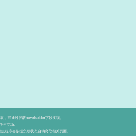
通过屏蔽novelspider字段实现。
任何立场。
爬虫程序会依据负载状态自动爬取相关页面。