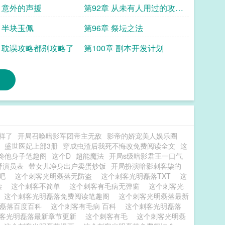
章 意外的声援
第92章 从未有人用过的攻略
方式
章 半块玉佩
第96章 祭坛之法
章 耽误攻略都别攻略了
第100章 副本开发计划
样了
开局召唤暗影军团帝主无敌
影帝的娇宠美人娱乐圈
盛世医妃上部3册
穿成虫渣后我死不悔改免费阅读全文
这
馋他身子笔趣阁
这个D
超能魔法
开局s级暗影君王一口气
野演员表
带女儿净身出户卖蛋炒饭
开局扮演暗影刺客柒的
贴吧
这个刺客光明磊落无防盗
这个刺客光明磊落TXT
这
读
这个刺客不简单
这个刺客有毛病无弹窗
这个刺客光
这个刺客光明磊落免费阅读笔趣阁
这个刺客光明磊落最新
明磊落百度百科
这个刺客有毛病 百科
这个刺客光明磊落
客光明磊落最新章节更新
这个刺客有毛
这个刺客光明磊