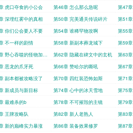
5章 虎口夺食的小公会
第46章 怎么那么急呢
第47
9章 深埋红雾中的真相
第50章 完美通关传说碎片
第51
3章 你们公会要人不要
第54章 谁稀罕物攻啊
第55
7章 不一样的剧情
第58章 新副本葬龙城下
第59
1章 野心吞噬的怪物加更
第62章 隐藏在碑文中的玄机
第63
读
5章 恶龙的爪牙死
第66章 赞哈尔的嘶吼
第67
9章 副本都被攻略没了
第70章 四红装恐怖如斯
第71
3章 新成员与新目标
第74章 心中的冰天雪地
第75
7章 最难杀的b
第78章 不可摧毁的主镜
第79
1章 王牌攻略队
第82章 新人老熟人
第83章
5章 新的巅峰实力暴涨
第86章 装备效果修罗
第87