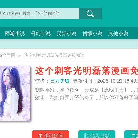
网游小说
科幻小说
灵异小说
言情小说
其他小说
蒙文学网
>
这个刺客光明磊落漫画免费阅读
这个刺客光明磊落漫画
作者：
日万失败
更新时间：2025-10-23 18:49:
我叫余准，是个刺客，天赋是【光明正大】，只
手机访问
加入书架