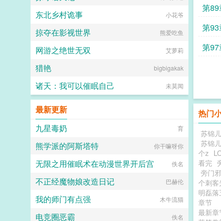
第8
东北乡村诡事
小花爷
第9
掠夺在影视世界
熊爱吃鱼
第9
网游之绝世无双
艾萝莉
猎艳
bigbigakak
诸天：我可以催眠自己
未莫闻
最新更新
热门
九星毒奶
育
苏锦
苏锦
熊学派的阿斯塔特
你干嘛呀你
个z
L
无限之用催眠术在动漫世界开后宫
看完
佚名
旁门
不正经魔物娘改造日记
巴赫伦
个刺客
明磊落
我的师门有点强
木牛流猫
章节
最新章
电竞圈恶霸
佚名