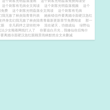
这个刺客光明磊落漫画
这个刺客光明磊落免费阅读全
这个刺客有毛病全文阅读
这个刺客光明磊落视频
这个
错免费
这个刺客光明磊落全文阅读
这个刺客有毛病
幻我无敌了林炎陆青青列表
她捡错信件要离婚冷面硬汉急红
龙伴身玄幻我无敌了林炎陆青青最新更新章节免费阅读
那一
红眼
非凡羁绊之逆转乾坤
混在诸天，功德成仙
绿野仙
魔法少女顺着网线打人了
你要追白月光，我修仙你后悔什
件要离婚冷面硬汉急红眼顾景尧林默然全文未删减