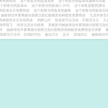
阁免费阅读
这个刺客光明磊落免费
这个刺客光明磊落笔趣阁无弹窗
个刺客光明磊落txt
这个刺客光明磊落(1-370)
这个刺客是暖男[重生
明磊落全文免费阅读
这个刺客光明磊落笔趣阁
这个刺客光明磊落无
她捡错信件要离婚冷面硬汉急红眼顾景尧林默然免费阅读
九龙伴身玄
尧林默然全文在线阅读
凤醉山河
怪谈使可以没命，不能没活儿
九
镜带我飞
快穿之恶女功德簿
棠栀新书她捡错信件要离婚冷面硬汉急
传
她捡错信件要离婚冷面硬汉急红眼顾景尧林默然免费阅读无弹窗
我师兄不正经，但强的可怕
修仙万古
反天
异蚀归尘
她捡错信