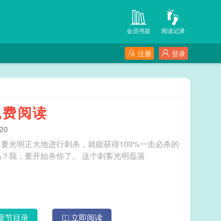
会员书架
阅读记录
注册
登录
免费阅读
20
要光明正大地进行刺杀，就能获得100%一击必杀的
效果。我的自我介绍结束了，所以你准备好了吗？我，要开始杀你了。 这个刺客光明磊落
章节目录
立即阅读