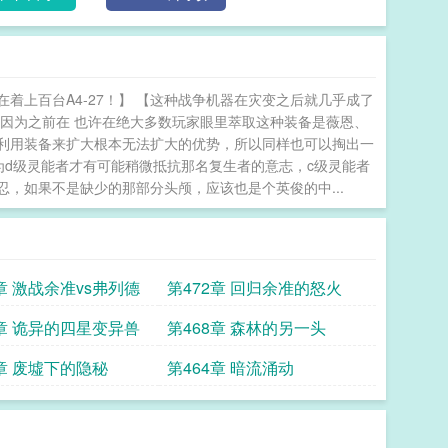
着上百台A4-27！】 【这种战争机器在灾变之后就几乎成了
因为之前在 也许在绝大多数玩家眼里萃取这种装备是薇恩、
利用装备来扩大根本无法扩大的优势，所以同样也可以掏出一
为d级灵能者才有可能稍微抵抗那名复生者的意志，c级灵能者
忍，如果不是缺少的那部分头颅，应该也是个英俊的中...
章 激战余准vs弗列德
第472章 回归余准的怒火
9章 诡异的四星变异兽
第468章 森林的另一头
5章 废墟下的隐秘
第464章 暗流涌动