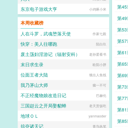
第4
东京电子游戏大亨
小鸡啄小米
第4
本周收藏榜
第5
人在斗罗，武魂堕落天使
作家七殿
第5
快穿：美人往哪跑
陌白玖
第6
废土荡妇淫游记（辐射安科）
老孙爱看书
求追
第6
末日求生录
欧阳小胖
位面王者大陆
第6
饿出人鱼线
我乃茅山大师
瘸一不可
第7
不正经魔物娘改造日记
巴赫伦
第7
三国赵云之开局娶貂蝉
老天赏饭吃
第8
地球ＯＬ
yanmaoder
第8
掠夺诸天记
青鸟执笔