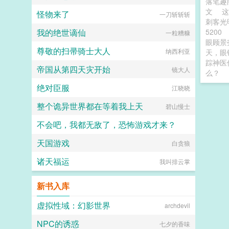
落笔趣
文
这
怪物来了
一刀斩斩斩
刺客光
我的绝世谪仙
5200
一粒糟糠
眼顾景
尊敬的扫帚骑士大人
纳西利亚
天，眼
踪神医
帝国从第四天灾开始
镜大人
么？
绝对臣服
江晓晓
整个诡异世界都在等着我上天
碧山慢士
不会吧，我都无敌了，恐怖游戏才来？
天国游戏
老南瓜
白贪狼
诸天福运
我叫排云掌
新书入库
虚拟性域：幻影世界
archdevil
NPC的诱惑
七夕的香味