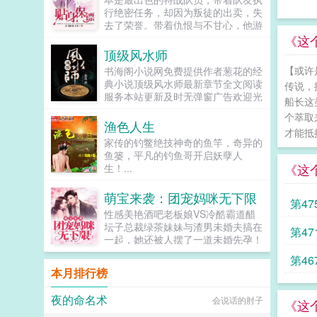
哪怕无数英魂消散，仍有英杰对着苍
行绝密任务，却因为叛徒的出卖，失
天发出怒吼哪怕我人族流尽最后一滴
去了荣誉。带着仇恨与不甘心，他游
血，也绝不为奴。境界武徒，武士，
离在都市之中，本以为会平凡的生
《这
武师，武灵，武王，武...
活，却因为一次意外被美女总裁给看
顶级风水师
中了，成为女总裁的贴身保镖。...
【或许
书海阁小说网免费提供作者葱花的经
典小说顶级风水师最新章节全文阅读
传说，
服务本站更新及时无弹窗广告欢迎光
船长这
临wwwshgtw观看小说暂无简介...
个萃取
渔色人生
才能抵
家传的钓鳖绝技神奇的鱼竿，奇异的
鱼篓，平凡的钓鱼哥开启妖孽人
《这
生！...
萌宝来袭：团宠妈咪无下限
第4
性感美艳酒吧老板娘VS冷酷霸道醋
坛子总裁绿茶妹妹与渣男未婚夫搞在
第4
一起，她还被人摆了一道未婚先孕！
不曾想竟然得到天才萌宝，六年后带
第4
娃归来！她决心发展事业，虐渣打
本月排行榜
婊！某妹妹咬牙切齿姐夫太香，我要
冲了！某傲娇总裁有多远滚多远，我
夜的命名术
会说话的肘子
的心只属于冉冉！...
《这