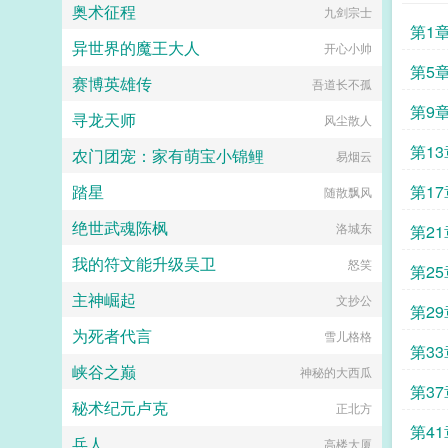
奥术征程
九剑宗士
第1
异世界的魔王大人
开心小帅
第5
赛博英雄传
吾道长不孤
第9
寻龙天师
风尘散人
第1
农门团宠：家有萌宝小锦鲤
易烟云
踏星
第1
随散飘风
绝世武魂陈枫
洛城东
第21
我的符文能升级吴卫
怒笑
第2
主神崛起
文抄公
第2
为死者代言
雪儿格格
第3
峡谷之巅
神秘的大西瓜
你
第3
秘术纪元卢克
正北方
更求
第4
兵人
高楼大厦